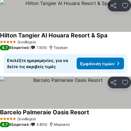
Κοινοποί
Πρ
Hilton Tangier Al Houara Resort & Spa
Ξενοδοχείο
5 Αστέρια
8,7
Εξαιρετικό
7.505
Ταγγέρη
Επιλέξτε ημερομηνίες, για να
Εμφάνιση τιμών
δείτε τις ακριβείς τιμές
Κοινοποί
Πρ
Barcelo Palmeraie Oasis Resort
Ξενοδοχείο
5 Αστέρια
8,7
Εξαιρετικό
5.805
Μαρακές