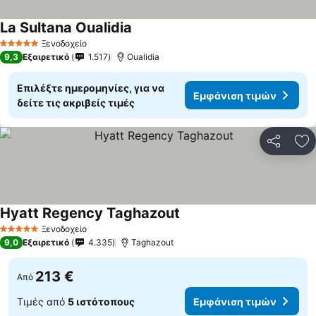
La Sultana Oualidia
Ξενοδοχείο
5 Αστέρια
9,3
Εξαιρετικό
1.517
Oualidia
Επιλέξτε ημερομηνίες, για να
Εμφάνιση τιμών
δείτε τις ακριβείς τιμές
Κοινοποί
Πρ
Hyatt Regency Taghazout
Ξενοδοχείο
5 Αστέρια
9,0
Εξαιρετικό
4.335
Taghazout
213 €
Από
Τιμές από
5 ιστότοπους
Εμφάνιση τιμών