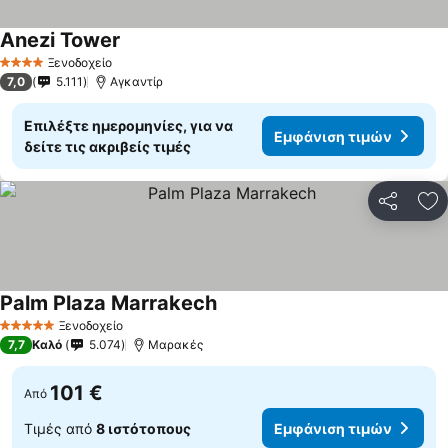
Anezi Tower
Ξενοδοχείο
4 Αστέρια
7,0
5.111
Αγκαντίρ
Επιλέξτε ημερομηνίες, για να
Εμφάνιση τιμών
δείτε τις ακριβείς τιμές
Κοινοποί
Πρ
Palm Plaza Marrakech
Ξενοδοχείο
5 Αστέρια
7,7
Καλό
5.074
Μαρακές
101 €
Από
Τιμές από
8 ιστότοπους
Εμφάνιση τιμών