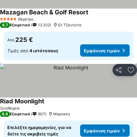
Mazagan Beach & Golf Resort
Θέρετρο
5 Αστέρια
8,7
Εξαιρετικό
12.322
Ελ Τζαντίντα
225 €
Από
Τιμές από
4 ιστότοπους
Εμφάνιση τιμών
Κοινοποί
Πρ
Riad Moonlight
Ξενοδοχείο
8,8
Εξαιρετικό
607
Μαρακές
Επιλέξτε ημερομηνίες, για να
Εμφάνιση τιμών
δείτε τις ακριβείς τιμές