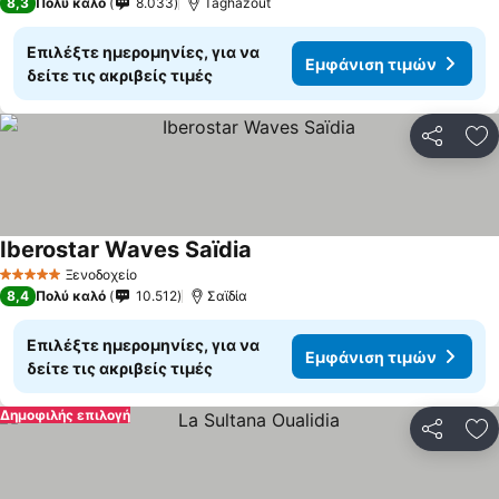
8,3
Πολύ καλό
8.033
Taghazout
Επιλέξτε ημερομηνίες, για να
Εμφάνιση τιμών
δείτε τις ακριβείς τιμές
Κοινοποί
Πρ
Iberostar Waves Saïdia
Ξενοδοχείο
5 Αστέρια
8,4
Πολύ καλό
10.512
Σαϊδία
Επιλέξτε ημερομηνίες, για να
Εμφάνιση τιμών
δείτε τις ακριβείς τιμές
Δημοφιλής επιλογή
Κοινοποί
Πρ