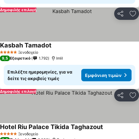
Δημοφιλής επιλογή
Κοινοποί
Πρ
Kasbah Tamadot
Ξενοδοχείο
5 Αστέρια
9,5
Εξαιρετικό
1.792
Imlil
Επιλέξτε ημερομηνίες, για να
Εμφάνιση τιμών
δείτε τις ακριβείς τιμές
Δημοφιλής επιλογή
Κοινοποί
Πρ
Hotel Riu Palace Tikida Taghazout
Ξενοδοχείο
5 Αστέρια