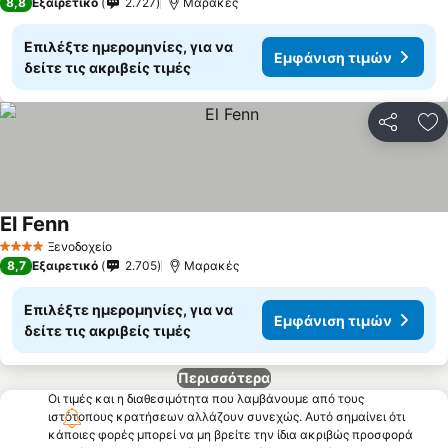
8,8
Εξαιρετικό
2.727
Μαρακές
Επιλέξτε ημερομηνίες, για να
Εμφάνιση τιμών
δείτε τις ακριβείς τιμές
Κοινοποί
Πρ
El Fenn
Ξενοδοχείο
4 Αστέρια
8,7
Εξαιρετικό
2.705
Μαρακές
Επιλέξτε ημερομηνίες, για να
Εμφάνιση τιμών
δείτε τις ακριβείς τιμές
Περισσότερα
Οι τιμές και η διαθεσιμότητα που λαμβάνουμε από τους
ιστότοπους κρατήσεων αλλάζουν συνεχώς. Αυτό σημαίνει ότι
κάποιες φορές μπορεί να μη βρείτε την ίδια ακριβώς προσφορά