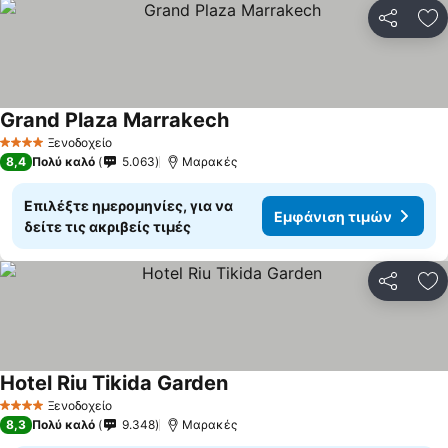
Κοινοποί
Πρ
Grand Plaza Marrakech
Ξενοδοχείο
4 Αστέρια
8,4
Πολύ καλό
5.063
Μαρακές
Επιλέξτε ημερομηνίες, για να
Εμφάνιση τιμών
δείτε τις ακριβείς τιμές
Κοινοποί
Πρ
Hotel Riu Tikida Garden
Ξενοδοχείο
4 Αστέρια
8,3
Πολύ καλό
9.348
Μαρακές