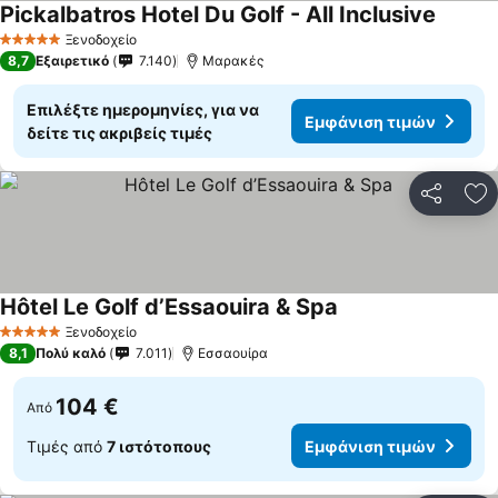
Pickalbatros Hotel Du Golf - All Inclusive
Ξενοδοχείο
5 Αστέρια
8,7
Εξαιρετικό
7.140
Μαρακές
Επιλέξτε ημερομηνίες, για να
Εμφάνιση τιμών
δείτε τις ακριβείς τιμές
Κοινοποί
Πρ
Hôtel Le Golf d’Essaouira & Spa
Ξενοδοχείο
5 Αστέρια
8,1
Πολύ καλό
7.011
Εσσαουίρα
104 €
Από
Τιμές από
7 ιστότοπους
Εμφάνιση τιμών