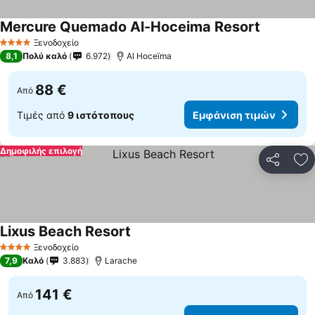
Mercure Quemado Al-Hoceima Resort
Ξενοδοχείο
4 Αστέρια
8,1
Πολύ καλό
6.972
Al Hoceïma
88 €
Από
Τιμές από
9 ιστότοπους
Εμφάνιση τιμών
Δημοφιλής επιλογή
Κοινοποί
Πρ
Lixus Beach Resort
Ξενοδοχείο
4 Αστέρια
7,9
Καλό
3.883
Larache
141 €
Από