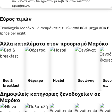
που είδατε στην trivago όταν μεταβείτε στον ιστότοπο
κρατήσεων.
Εύρος τιμών
Ξενοδοχεία Μαρόκο -
Διακυμάνσεις τιμών
από
‎88 €
μέχρι
‎306 €
(price per night)
Άλλα καταλύματα στον προορισμό Μαρόκο
Bed &
Θέρετρα
Hostel
Ξενώνας
Ξενο
breakfast
ο
διαμ
Δημοφιλείς κατηγορίες ξενοδοχείων σε
άτω
Μαρόκο