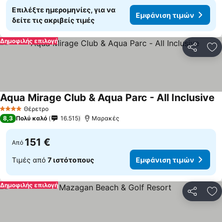
Επιλέξτε ημερομηνίες, για να
Εμφάνιση τιμών
δείτε τις ακριβείς τιμές
Δημοφιλής επιλογή
Κοινοποί
Πρ
Aqua Mirage Club & Aqua Parc - All Inclusive
Θέρετρο
4 Αστέρια
8,3
Πολύ καλό
16.515
Μαρακές
151 €
Από
Τιμές από
7 ιστότοπους
Εμφάνιση τιμών
Δημοφιλής επιλογή
Κοινοποί
Πρ