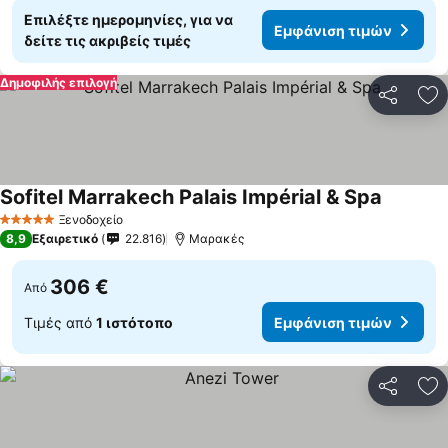
Επιλέξτε ημερομηνίες, για να
Εμφάνιση τιμών
δείτε τις ακριβείς τιμές
Δημοφιλής επιλογή
Κοινοποί
Πρ
Sofitel Marrakech Palais Impérial & Spa
Ξενοδοχείο
5 Αστέρια
8,9
Εξαιρετικό
22.816
Μαρακές
306 €
Από
Τιμές από
1 ιστότοπο
Εμφάνιση τιμών
Κοινοποί
Πρ