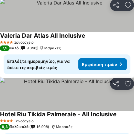
Κοινοποί
Πρ
Valeria Dar Atlas All Inclusive
Ξενοδοχείο
4 Αστέρια
7,9
Καλό
9.396
Μαρακές
Επιλέξτε ημερομηνίες, για να
Εμφάνιση τιμών
δείτε τις ακριβείς τιμές
Κοινοποί
Πρ
Hotel Riu Tikida Palmeraie - All Inclusive
Ξενοδοχείο
4 Αστέρια
8,3
Πολύ καλό
16.908
Μαρακές