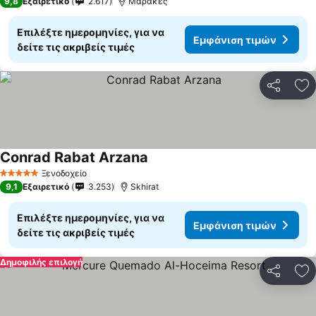
9,8
Εξαιρετικό
2.617
Μαρακές
Επιλέξτε ημερομηνίες, για να
Εμφάνιση τιμών
δείτε τις ακριβείς τιμές
Κοινοποί
Πρ
Conrad Rabat Arzana
Ξενοδοχείο
5 Αστέρια
9,1
Εξαιρετικό
3.253
Skhirat
Επιλέξτε ημερομηνίες, για να
Εμφάνιση τιμών
δείτε τις ακριβείς τιμές
Δημοφιλής επιλογή
Κοινοποί
Πρ