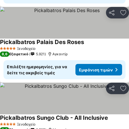
Κοινοποί
Πρ
Pickalbatros Palais Des Roses
Ξενοδοχείο
5 Αστέρια
8,6
Εξαιρετικό
5.921
Αγκαντίρ
Επιλέξτε ημερομηνίες, για να
Εμφάνιση τιμών
δείτε τις ακριβείς τιμές
Κοινοποί
Πρ
Pickalbatros Sungo Club - All Inclusive
Ξενοδοχείο
5 Αστέρια