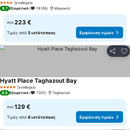
Ξενοδοχείο
4 Αστέρια
8,7
Εξαιρετικό
18.165
Μαρακές
223 €
Από
Τιμές από
5 ιστότοπους
Εμφάνιση τιμών
Κοινοποί
Πρ
Hyatt Place Taghazout Bay
Ξενοδοχείο
5 Αστέρια
8,6
Εξαιρετικό
7.551
Taghazout
129 €
Από
Τιμές από
8 ιστότοπους
Εμφάνιση τιμών