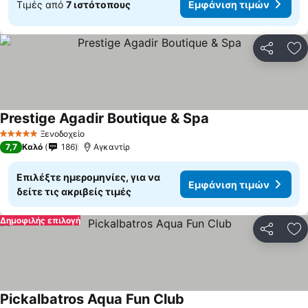
Τιμές από
7 ιστότοπους
Εμφάνιση τιμών
Κοινοποί
Πρ
Prestige Agadir Boutique & Spa
Ξενοδοχείο
5 Αστέρια
7,7
Καλό
186
Αγκαντίρ
Επιλέξτε ημερομηνίες, για να
Εμφάνιση τιμών
δείτε τις ακριβείς τιμές
Δημοφιλής επιλογή
Κοινοποί
Πρ
Pickalbatros Aqua Fun Club