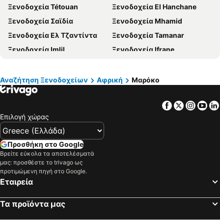
Ξενοδοχεία Πάρος
Ξενοδοχεία Tétouan
Ξενοδοχεία Σύρος
Ξενοδοχεία El Hanchane
Ξενοδοχεία Πόρος
Ξενοδοχεία Σαϊδία
Ξενοδοχεία Σκόπελος
Ξενοδοχεία Mhamid
Ξενοδοχεία Αγκίστρι
Ξενοδοχεία Ελ Τζαντίντα
Ξενοδοχεία Λήμνος
Ξενοδοχεία Tamanar
Ξενοδοχεία Imlil
Ξενοδοχεία Ifrane
Ξενοδοχεία Moulay Idriss Zerhoun
Ξενοδοχεία Nador
Ξενοδοχεία Beni Chiker
Ξενοδοχεία Taroudant
Αναζήτηση Ξενοδοχείων
Αφρική
Μαρόκο
Ξενοδοχεία Boumalne-Dadès
Ξενοδοχεία Ουαρζαζάτ
Facebook
Twitter
Insta
Yo
Ξενοδοχεία Al Hoceïma
Επιλογή χώρας
Προσθήκη στο Google
Βρείτε εύκολα τα αποτελέσματά
μας: προσθέστε το trivago ως
προτιμώμενη πηγή στο Google.
Εταιρεία
Τα προϊόντα μας