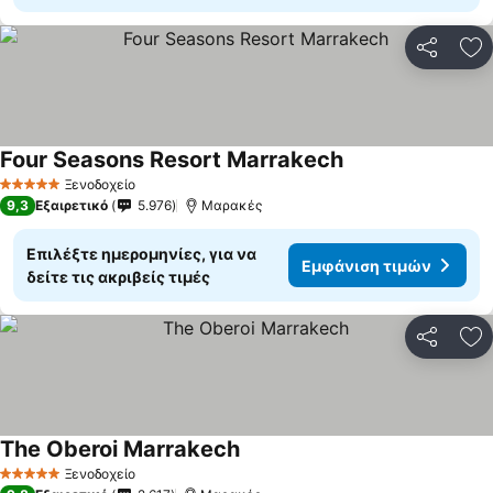
Κοινοποί
Πρ
Four Seasons Resort Marrakech
Ξενοδοχείο
5 Αστέρια
9,3
Εξαιρετικό
5.976
Μαρακές
Επιλέξτε ημερομηνίες, για να
Εμφάνιση τιμών
δείτε τις ακριβείς τιμές
Κοινοποί
Πρ
The Oberoi Marrakech
Ξενοδοχείο
5 Αστέρια