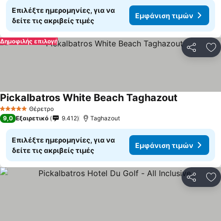
Επιλέξτε ημερομηνίες, για να
Εμφάνιση τιμών
δείτε τις ακριβείς τιμές
Δημοφιλής επιλογή
Κοινοποί
Πρ
Pickalbatros White Beach Taghazout
Θέρετρο
5 Αστέρια
9,0
Εξαιρετικό
9.412
Taghazout
Επιλέξτε ημερομηνίες, για να
Εμφάνιση τιμών
δείτε τις ακριβείς τιμές
Κοινοποί
Πρ