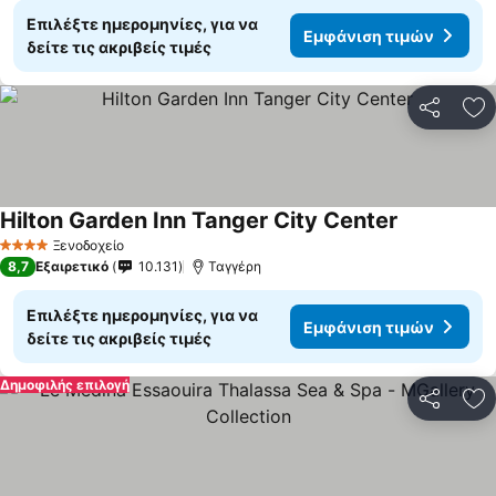
Επιλέξτε ημερομηνίες, για να
Εμφάνιση τιμών
δείτε τις ακριβείς τιμές
Κοινοποί
Πρ
Hilton Garden Inn Tanger City Center
Ξενοδοχείο
4 Αστέρια
8,7
Εξαιρετικό
10.131
Ταγγέρη
Επιλέξτε ημερομηνίες, για να
Εμφάνιση τιμών
δείτε τις ακριβείς τιμές
Δημοφιλής επιλογή
Κοινοποί
Πρ