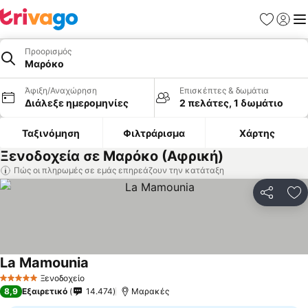
Αγαπημέν
Σύνδε
Με
Προορισμός
Μαρόκο
Άφιξη/Αναχώρηση
Επισκέπτες & δωμάτια
Διάλεξε ημερομηνίες
2 πελάτες, 1 δωμάτιο
Ταξινόμηση
Φιλτράρισμα
Χάρτης
Ξενοδοχεία σε Μαρόκο (Αφρική)
Πώς οι πληρωμές σε εμάς επηρεάζουν την κατάταξη
Κοινοποί
Πρ
La Mamounia
Ξενοδοχείο
5 Αστέρια
8,9
Εξαιρετικό
14.474
Μαρακές