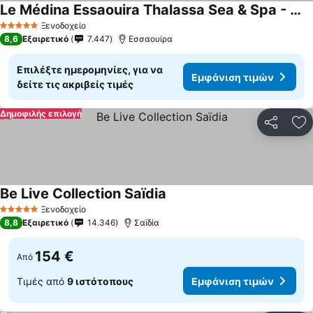
Le Médina Essaouira Thalassa Sea & Spa - MGallery Collection
Ξενοδοχείο
5 Αστέρια
8,6
Εξαιρετικό
7.447
Εσσαουίρα
Επιλέξτε ημερομηνίες, για να
Εμφάνιση τιμών
δείτε τις ακριβείς τιμές
Δημοφιλής επιλογή
Κοινοποί
Πρ
Be Live Collection Saïdia
Ξενοδοχείο
5 Αστέρια
8,8
Εξαιρετικό
14.346
Σαϊδία
154 €
Από
Τιμές από
9 ιστότοπους
Εμφάνιση τιμών