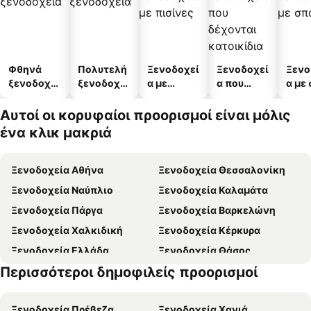
Φθηνά
Πολυτελή
Ξενοδοχεί
Ξενοδοχεί
Ξενο
ξενοδοχεί
ξενοδοχεί
α με
α που
α με
α
α
πισίνες
δέχονται
κατοικίδι
Αυτοί οι κορυφαίοι προορισμοί είναι μόλις
α
ένα κλικ μακριά
Ξενοδοχεία Αθήνα
Ξενοδοχεία Θεσσαλονίκη
Ξενοδοχεία Ναύπλιο
Ξενοδοχεία Καλαμάτα
Ξενοδοχεία Πάργα
Ξενοδοχεία Βαρκελώνη
Ξενοδοχεία Χαλκιδική
Ξενοδοχεία Κέρκυρα
Ξενοδοχεία Ελλάδα
Ξενοδοχεία Θάσος
Περισσότεροι δημοφιλείς προορισμοί
Ξενοδοχεία Εύβοια
Ξενοδοχεία Μύκονος
Ξενοδοχεία Πρέβεζα
Ξενοδοχεία Χανιά