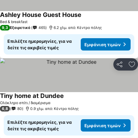
Ashley House Guest House
Εμφάνιση τιμών
Bed & breakfast
9,3
Εξαιρετικό
465
6.2 χλμ. από: Κέντρο πόλης
Επιλέξτε ημερομηνίες, για να
Εμφάνιση τιμών
δείτε τις ακριβείς τιμές
Κοινοποί
Πρ
Tiny home at Dundee
Εμφάνιση τιμών
Ολόκληρο σπίτι / διαμέρισμα
6,8
80
0.9 χλμ. από: Κέντρο πόλης
Επιλέξτε ημερομηνίες, για να
Εμφάνιση τιμών
δείτε τις ακριβείς τιμές