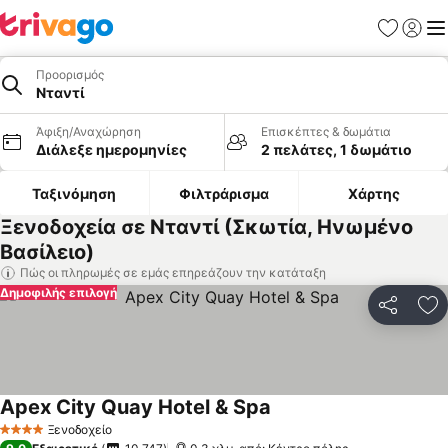
Αγαπημέν
Σύνδε
Με
Προορισμός
Νταντί
Άφιξη/Αναχώρηση
Επισκέπτες & δωμάτια
Διάλεξε ημερομηνίες
2 πελάτες, 1 δωμάτιο
Ταξινόμηση
Φιλτράρισμα
Χάρτης
Ξενοδοχεία σε Νταντί (Σκωτία, Ηνωμένο
Βασίλειο)
Πώς οι πληρωμές σε εμάς επηρεάζουν την κατάταξη
Δημοφιλής επιλογή
Κοινοποί
Πρ
Apex City Quay Hotel & Spa
Εμφάνιση τιμών
Ξενοδοχείο
4 Αστέρια