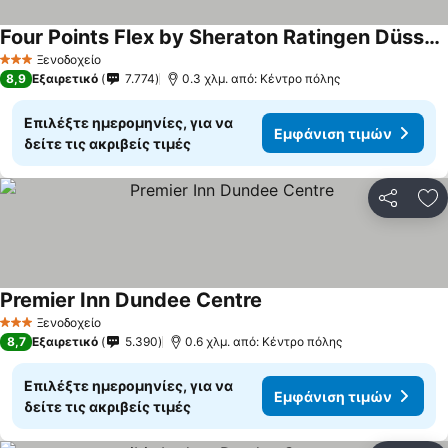
Four Points Flex by Sheraton Ratingen Düsseldorf Airport
Εμφάνιση τιμών
Ξενοδοχείο
3 Αστέρια
8,9
Εξαιρετικό
7.774
0.3 χλμ. από: Κέντρο πόλης
Επιλέξτε ημερομηνίες, για να
Εμφάνιση τιμών
δείτε τις ακριβείς τιμές
Κοινοποί
Πρ
Premier Inn Dundee Centre
Εμφάνιση τιμών
Ξενοδοχείο
3 Αστέρια
8,7
Εξαιρετικό
5.390
0.6 χλμ. από: Κέντρο πόλης
Επιλέξτε ημερομηνίες, για να
Εμφάνιση τιμών
δείτε τις ακριβείς τιμές