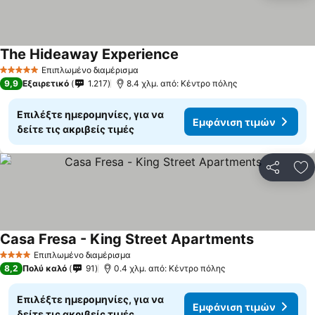
The Hideaway Experience
Εμφάνιση τιμών
Επιπλωμένο διαμέρισμα
5 Αστέρια
9,9
Εξαιρετικό
1.217
8.4 χλμ. από: Κέντρο πόλης
Επιλέξτε ημερομηνίες, για να
Εμφάνιση τιμών
δείτε τις ακριβείς τιμές
Κοινοποί
Πρ
Casa Fresa - King Street Apartments
Εμφάνιση τ
Επιπλωμένο διαμέρισμα
4 Αστέρια
8,2
Πολύ καλό
91
0.4 χλμ. από: Κέντρο πόλης
Επιλέξτε ημερομηνίες, για να
Εμφάνιση τιμών
δείτε τις ακριβείς τιμές