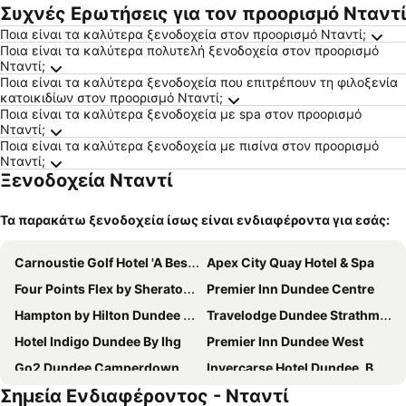
Συχνές Ερωτήσεις για τον προορισμό Νταντί
Ποια είναι τα καλύτερα ξενοδοχεία στον προορισμό Νταντί;
Ποια είναι τα καλύτερα πολυτελή ξενοδοχεία στον προορισμό
Νταντί;
Ποια είναι τα καλύτερα ξενοδοχεία που επιτρέπουν τη φιλοξενία
κατοικιδίων στον προορισμό Νταντί;
Ποια είναι τα καλύτερα ξενοδοχεία με spa στον προορισμό
Νταντί;
Ποια είναι τα καλύτερα ξενοδοχεία με πισίνα στον προορισμό
Νταντί;
Ξενοδοχεία Νταντί
Τα παρακάτω ξενοδοχεία ίσως είναι ενδιαφέροντα για εσάς:
Carnoustie Golf Hotel 'A Bespoke Hotel’
Apex City Quay Hotel & Spa
Four Points Flex by Sheraton Ratingen Düsseldorf Airport
Premier Inn Dundee Centre
Hampton by Hilton Dundee City Centre
Travelodge Dundee Strathmore Avenue
Hotel Indigo Dundee By Ihg
Premier Inn Dundee West
Go2 Dundee Camperdown
Invercarse Hotel Dundee, BW Signature Collection
Σημεία Ενδιαφέροντος - Νταντί
Ye Olde Hotel
McIntosh Hall - Campus Accommodation