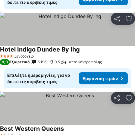
δείτε τις ακριβείς τιμές
Κοινοποί
Πρ
Hotel Indigo Dundee By Ihg
Εμφάνιση τιμών
Ξενοδοχείο
4 Αστέρια
9,0
Εξαιρετικό
5.196
0.5 χλμ. από: Κέντρο πόλης
Επιλέξτε ημερομηνίες, για να
Εμφάνιση τιμών
δείτε τις ακριβείς τιμές
Κοινοποί
Πρ
Best Western Queens
Εμφάνιση τιμών