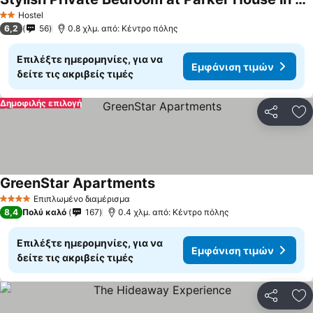
Εμφάνιση τιμών
Hostel
2 Αστέρια
6,2
56
0.8 χλμ. από: Κέντρο πόλης
Επιλέξτε ημερομηνίες, για να
Εμφάνιση τιμών
δείτε τις ακριβείς τιμές
Δημοφιλής επιλογή
Κοινοποί
Πρ
GreenStar Apartments
Εμφάνιση τιμών
Επιπλωμένο διαμέρισμα
4 Αστέρια
8,4
Πολύ καλό
167
0.4 χλμ. από: Κέντρο πόλης
Επιλέξτε ημερομηνίες, για να
Εμφάνιση τιμών
δείτε τις ακριβείς τιμές
Κοινοποί
Πρ