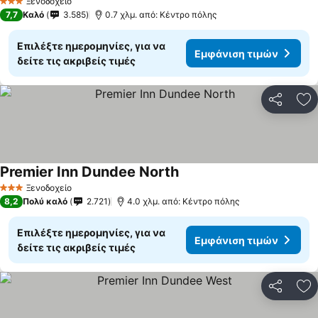
Ξενοδοχείο
3 Αστέρια
7,7
Καλό
3.585
0.7 χλμ. από: Κέντρο πόλης
Επιλέξτε ημερομηνίες, για να
Εμφάνιση τιμών
δείτε τις ακριβείς τιμές
Κοινοποί
Πρ
Premier Inn Dundee North
Εμφάνιση τιμών
Ξενοδοχείο
3 Αστέρια
8,2
Πολύ καλό
2.721
4.0 χλμ. από: Κέντρο πόλης
Επιλέξτε ημερομηνίες, για να
Εμφάνιση τιμών
δείτε τις ακριβείς τιμές
Κοινοποί
Πρ