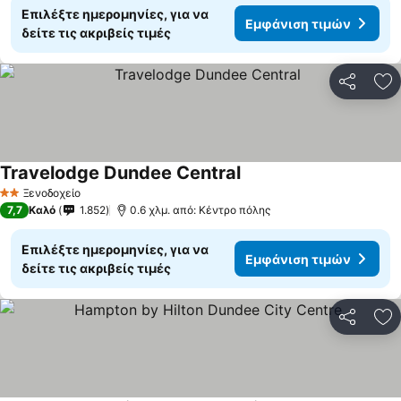
Επιλέξτε ημερομηνίες, για να
Εμφάνιση τιμών
δείτε τις ακριβείς τιμές
Κοινοποί
Πρ
Travelodge Dundee Central
Εμφάνιση τιμών
Ξενοδοχείο
2 Αστέρια
7,7
Καλό
1.852
0.6 χλμ. από: Κέντρο πόλης
Επιλέξτε ημερομηνίες, για να
Εμφάνιση τιμών
δείτε τις ακριβείς τιμές
Κοινοποί
Πρ