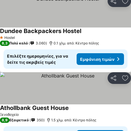
Κοινοποί
Πρ
Dundee Backpackers Hostel
Εμφάνιση τιμών
Hostel
1 Αστέρια
8,3
Πολύ καλό
3.060
0.1 χλμ. από: Κέντρο πόλης
Επιλέξτε ημερομηνίες, για να
Εμφάνιση τιμών
δείτε τις ακριβείς τιμές
Κοινοποί
Πρ
Athollbank Guest House
Εμφάνιση τιμών
Ξενοδοχείο
8,9
Εξαιρετικό
350
1.5 χλμ. από: Κέντρο πόλης