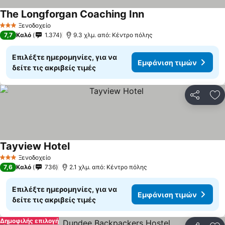
The Longforgan Coaching Inn
Εμφάνιση τιμών
Ξενοδοχείο
3 Αστέρια
7,7
Καλό
1.374
9.3 χλμ. από: Κέντρο πόλης
Επιλέξτε ημερομηνίες, για να
Εμφάνιση τιμών
δείτε τις ακριβείς τιμές
Κοινοποί
Πρ
Tayview Hotel
Εμφάνιση τιμών
Ξενοδοχείο
3 Αστέρια
7,6
Καλό
736
2.1 χλμ. από: Κέντρο πόλης
Επιλέξτε ημερομηνίες, για να
Εμφάνιση τιμών
δείτε τις ακριβείς τιμές
Δημοφιλής επιλογή