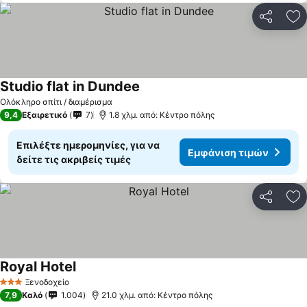
Κοινοποί
Πρ
Studio flat in Dundee
Εμφάνιση τιμών
Ολόκληρο σπίτι / διαμέρισμα
9,4
Εξαιρετικό
7
1.8 χλμ. από: Κέντρο πόλης
Επιλέξτε ημερομηνίες, για να
Εμφάνιση τιμών
δείτε τις ακριβείς τιμές
Κοινοποί
Πρ
Royal Hotel
Εμφάνιση τιμών
Ξενοδοχείο
3 Αστέρια
7,9
Καλό
1.004
21.0 χλμ. από: Κέντρο πόλης