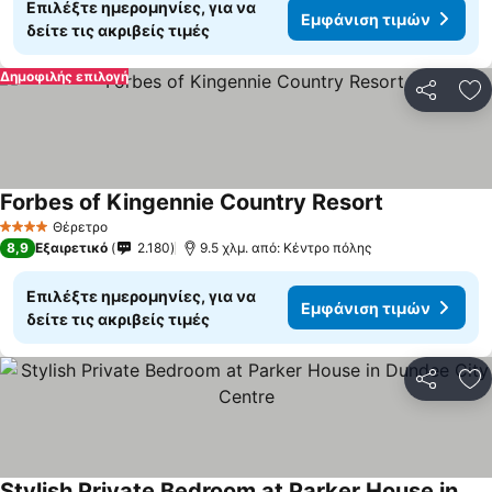
Επιλέξτε ημερομηνίες, για να
Εμφάνιση τιμών
δείτε τις ακριβείς τιμές
Δημοφιλής επιλογή
Κοινοποί
Πρ
Forbes of Kingennie Country Resort
Εμφάνιση τι
Θέρετρο
4 Αστέρια
8,9
Εξαιρετικό
2.180
9.5 χλμ. από: Κέντρο πόλης
Επιλέξτε ημερομηνίες, για να
Εμφάνιση τιμών
δείτε τις ακριβείς τιμές
Κοινοποί
Πρ
Stylish Private Bedroom at Parker House in Dundee City Centre