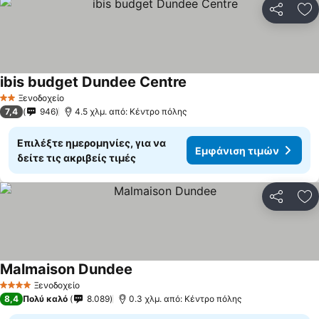
Κοινοποί
Πρ
ibis budget Dundee Centre
Εμφάνιση τιμών
Ξενοδοχείο
2 Αστέρια
7,4
946
4.5 χλμ. από: Κέντρο πόλης
Επιλέξτε ημερομηνίες, για να
Εμφάνιση τιμών
δείτε τις ακριβείς τιμές
Κοινοποί
Πρ
Malmaison Dundee
Εμφάνιση τιμών
Ξενοδοχείο
4 Αστέρια
8,4
Πολύ καλό
8.089
0.3 χλμ. από: Κέντρο πόλης