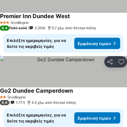
Premier Inn Dundee West
Εμφάνιση τιμών
Ξενοδοχείο
3 Αστέρια
8,4
Πολύ καλό
3.354
5.7 χλμ. από: Κέντρο πόλης
Επιλέξτε ημερομηνίες, για να
Εμφάνιση τιμών
δείτε τις ακριβείς τιμές
Κοινοποί
Πρ
Go2 Dundee Camperdown
Εμφάνιση τιμών
Ξενοδοχείο
2 Αστέρια
6,8
1.771
4.5 χλμ. από: Κέντρο πόλης
Επιλέξτε ημερομηνίες, για να
Εμφάνιση τιμών
δείτε τις ακριβείς τιμές