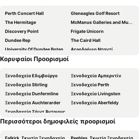
Kinnettles Hotel
Perth Concert Hall
Gleneagles Golf Resort
The Hermitage
McManus Galleries and Museum
Discovery Point
Frigate Unicorn
Dundee Rep
The Caird Hall
University Of Dundee Botanic Gardens
Αεροδρόμιο Νταντί
Κορυφαίοι Προορισμοί
Camperdown Country Park
Camperdown Wildlife Centre
Silver Sands
East Sands
Ξενοδοχεία Εδιμβούργο
Ξενοδοχεία Αμπερντίν
Fife Contemporary Art and Craft
Castle Green Play Area
Ξενοδοχεία Stirling
Ξενοδοχεία Perth
Lunan Bay
Birnam Oak
Ξενοδοχεία Dunfermline
Ξενοδοχεία Livingston
Ξενοδοχεία Auchterarder
Ξενοδοχεία Aberfeldy
Ξενοδοχεία Σάιντ Άντριους
Περισσότεροι δημοφιλείς προορισμοί
Falkirk, Σκωτία Ξενοδοχεία
Peebles, Σκωτία Ξενοδοχεία