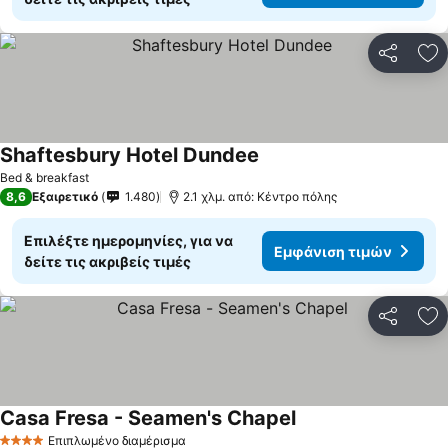
Κοινοποί
Πρ
Shaftesbury Hotel Dundee
Εμφάνιση τιμών
Bed & breakfast
8,6
Εξαιρετικό
1.480
2.1 χλμ. από: Κέντρο πόλης
Επιλέξτε ημερομηνίες, για να
Εμφάνιση τιμών
δείτε τις ακριβείς τιμές
Κοινοποί
Πρ
Casa Fresa - Seamen's Chapel
Εμφάνιση τιμών
Επιπλωμένο διαμέρισμα
4 Αστέρια