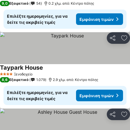
9,0
Εξαιρετικό
54
0.2 χλμ. από: Κέντρο πόλης
Επιλέξτε ημερομηνίες, για να
Εμφάνιση τιμών
δείτε τις ακριβείς τιμές
Κοινοποί
Πρ
Taypark House
Εμφάνιση τιμών
Ξενοδοχείο
4 Αστέρια
8,6
Εξαιρετικό
1.079
2.9 χλμ. από: Κέντρο πόλης
Επιλέξτε ημερομηνίες, για να
Εμφάνιση τιμών
δείτε τις ακριβείς τιμές
Κοινοποί
Πρ