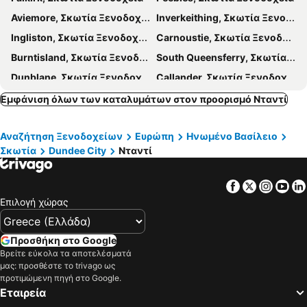
Aviemore, Σκωτία Ξενοδοχεία
Inverkeithing, Σκωτία Ξενοδοχεία
Ingliston, Σκωτία Ξενοδοχεία
Carnoustie, Σκωτία Ξενοδοχεία
Burntisland, Σκωτία Ξενοδοχεία
South Queensferry, Σκωτία Ξενοδοχεία
Dunblane, Σκωτία Ξενοδοχεία
Callander, Σκωτία Ξενοδοχεία
Motherwell, Σκωτία Ξενοδοχεία
Anstruther, Σκωτία Ξενοδοχεία
Εμφάνιση όλων των καταλυμάτων στον προορισμό Νταντί
Glenrothes, Σκωτία Ξενοδοχεία
Kirkcaldy, Σκωτία Ξενοδοχεία
Αναζήτηση Ξενοδοχείων
Ευρώπη
Ηνωμένο Βασίλειο
Rosyth, Σκωτία Ξενοδοχεία
Prestonpans, Σκωτία Ξενοδοχεία
Σκωτία
Dundee City
Νταντί
Bo'ness, Σκωτία Ξενοδοχεία
Dalkeith, Σκωτία Ξενοδοχεία
Killin, Σκωτία Ξενοδοχεία
Cumbernauld, Σκωτία Ξενοδοχεία
Facebook
Twitter
Insta
Yo
Εδιμβούργο, Σκωτία Ξενοδοχεία
Γλασκώβη, Σκωτία Ξενοδοχεία
Επιλογή χώρας
Stirling, Σκωτία Ξενοδοχεία
Perth, Σκωτία Ξενοδοχεία
Φορτ Γουίλιαμ, Σκωτία Ξενοδοχεία
Paisley, Σκωτία Ξενοδοχεία
Προσθήκη στο Google
Βρείτε εύκολα τα αποτελέσματά
Dunfermline, Σκωτία Ξενοδοχεία
Ομπάν, Σκωτία Ξενοδοχεία
μας: προσθέστε το trivago ως
Λονδίνο, Μεγάλη Βρετανία Ξενοδοχεία
Μάντσεστερ, Μεγάλη Βρετανία Ξενοδοχεία
προτιμώμενη πηγή στο Google.
Εταιρεία
Λίβερπουλ, Μεγάλη Βρετανία Ξενοδοχεία
Heathrow, Μεγάλη Βρετανία Ξενοδοχεία