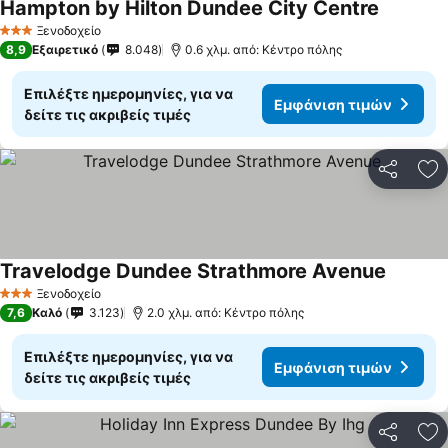
Hampton by Hilton Dundee City Centre
Εμφάνισ
Ξενοδοχείο
3 Αστέρια
8,9
Εξαιρετικό
8.048
0.6 χλμ. από: Κέντρο πόλης
Επιλέξτε ημερομηνίες, για να
Εμφάνιση τιμών
δείτε τις ακριβείς τιμές
Κοινοποί
Πρ
Travelodge Dundee Strathmore Avenue
Εμφάνισ
Ξενοδοχείο
3 Αστέρια
7,6
Καλό
3.123
2.0 χλμ. από: Κέντρο πόλης
Επιλέξτε ημερομηνίες, για να
Εμφάνιση τιμών
δείτε τις ακριβείς τιμές
Κοινοποί
Πρ