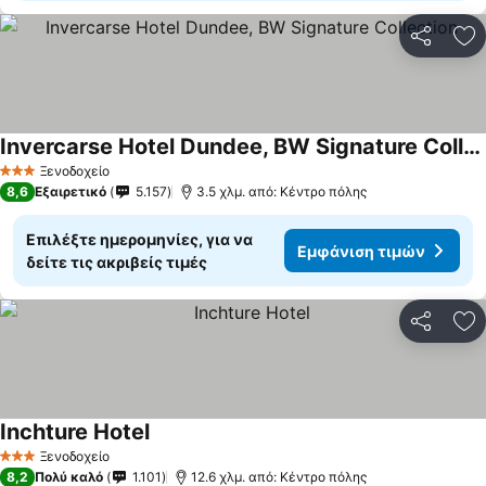
Κοινοποί
Πρ
Invercarse Hotel Dundee, BW Signature Collection
Εμφάνιση τιμών
Ξενοδοχείο
3 Αστέρια
8,6
Εξαιρετικό
5.157
3.5 χλμ. από: Κέντρο πόλης
Επιλέξτε ημερομηνίες, για να
Εμφάνιση τιμών
δείτε τις ακριβείς τιμές
Κοινοποί
Πρ
Inchture Hotel
Εμφάνιση τιμών
Ξενοδοχείο
3 Αστέρια
8,2
Πολύ καλό
1.101
12.6 χλμ. από: Κέντρο πόλης