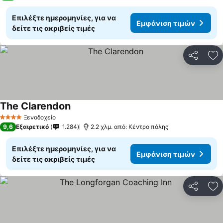
Επιλέξτε ημερομηνίες, για να
Εμφάνιση τιμών
δείτε τις ακριβείς τιμές
Κοινοποί
Πρ
The Clarendon
Εμφάνιση τιμών
Ξενοδοχείο
4 Αστέρια
9,6
Εξαιρετικό
1.284
2.2 χλμ. από: Κέντρο πόλης
Επιλέξτε ημερομηνίες, για να
Εμφάνιση τιμών
δείτε τις ακριβείς τιμές
Κοινοποί
Πρ