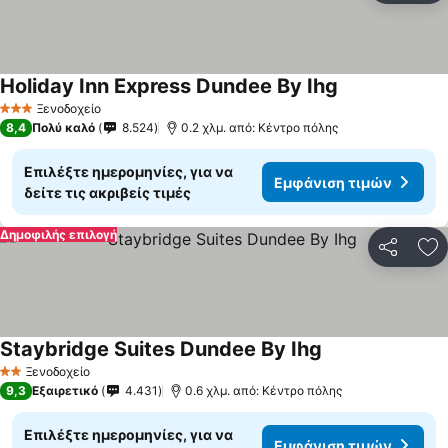
Holiday Inn Express Dundee By Ihg
Εμφάνιση τιμ
Ξενοδοχείο
3 Αστέρια
8,4
Πολύ καλό
8.524
0.2 χλμ. από: Κέντρο πόλης
Επιλέξτε ημερομηνίες, για να
Εμφάνιση τιμών
δείτε τις ακριβείς τιμές
Δημοφιλής επιλογή
Κοινοποί
Πρ
Staybridge Suites Dundee By Ihg
Εμφάνιση τιμών
Ξενοδοχείο
2 Αστέρια
9,3
Εξαιρετικό
4.431
0.6 χλμ. από: Κέντρο πόλης
Επιλέξτε ημερομηνίες, για να
Εμφάνιση τιμών