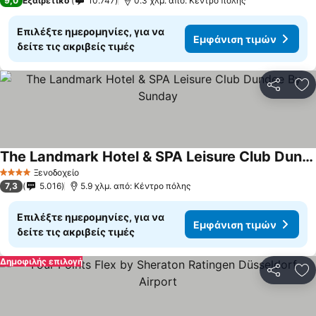
9,0
Εξαιρετικό
10.747
0.3 χλμ. από: Κέντρο πόλης
Επιλέξτε ημερομηνίες, για να
Εμφάνιση τιμών
δείτε τις ακριβείς τιμές
Κοινοποί
Πρ
The Landmark Hotel & SPA Leisure Club Dundee By Sunday
Εμφάνιση τιμών
Ξενοδοχείο
4 Αστέρια
7,3
5.016
5.9 χλμ. από: Κέντρο πόλης
Επιλέξτε ημερομηνίες, για να
Εμφάνιση τιμών
δείτε τις ακριβείς τιμές
Δημοφιλής επιλογή
Κοινοποί
Πρ