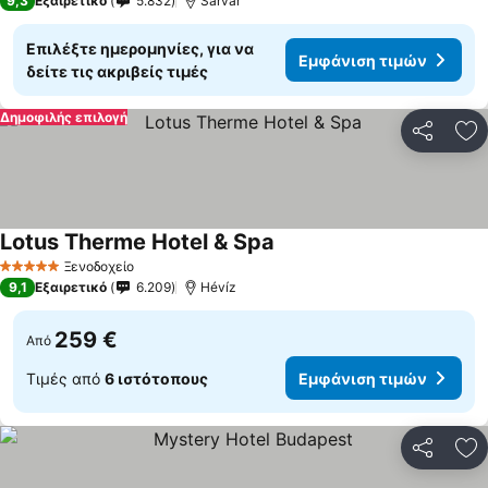
9,3
Εξαιρετικό
5.832
Sárvár
Επιλέξτε ημερομηνίες, για να
Εμφάνιση τιμών
δείτε τις ακριβείς τιμές
Δημοφιλής επιλογή
Κοινοποί
Πρ
Lotus Therme Hotel & Spa
Ξενοδοχείο
5 Αστέρια
9,1
Εξαιρετικό
6.209
Hévíz
259 €
Από
Τιμές από
6 ιστότοπους
Εμφάνιση τιμών
Κοινοποί
Πρ