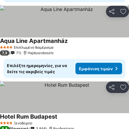
Κοινοποί
Πρ
Aqua Line Apartmanház
Επιπλωμένο διαμέρισμα
4 Αστέρια
7,3
71
Hajduszoboszlo
Επιλέξτε ημερομηνίες, για να
Εμφάνιση τιμών
δείτε τις ακριβείς τιμές
Κοινοποί
Πρ
Hotel Rum Budapest
Ξενοδοχείο
4 Αστέρια
8,8
Εξαιρετικό
3.846
Βουδαπέστη