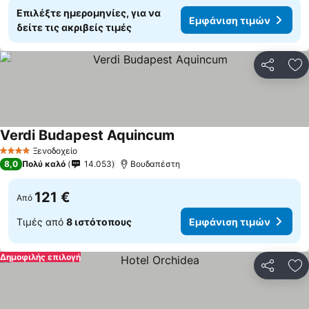
Επιλέξτε ημερομηνίες, για να
Εμφάνιση τιμών
δείτε τις ακριβείς τιμές
Κοινοποί
Πρ
Verdi Budapest Aquincum
Ξενοδοχείο
4 Αστέρια
8,0
Πολύ καλό
14.053
Βουδαπέστη
121 €
Από
Τιμές από
8 ιστότοπους
Εμφάνιση τιμών
Δημοφιλής επιλογή
Κοινοποί
Πρ