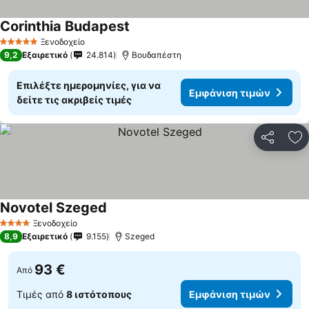
Corinthia Budapest
Ξενοδοχείο
5 Αστέρια
9,2
Εξαιρετικό
24.814
Βουδαπέστη
Επιλέξτε ημερομηνίες, για να
Εμφάνιση τιμών
δείτε τις ακριβείς τιμές
Κοινοποί
Πρ
Novotel Szeged
Ξενοδοχείο
4 Αστέρια
8,9
Εξαιρετικό
9.155
Szeged
93 €
Από
Τιμές από
8 ιστότοπους
Εμφάνιση τιμών