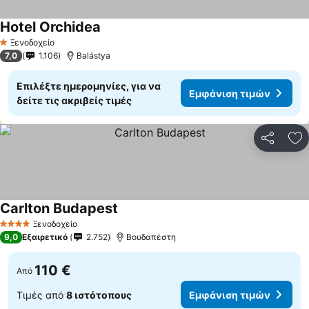
Hotel Orchidea
Ξενοδοχείο
1 Αστέρια
7,0
1.106
Balástya
Επιλέξτε ημερομηνίες, για να
Εμφάνιση τιμών
δείτε τις ακριβείς τιμές
Κοινοποί
Πρ
Carlton Budapest
Ξενοδοχείο
4 Αστέρια
9,0
Εξαιρετικό
2.752
Βουδαπέστη
110 €
Από
Τιμές από
8 ιστότοπους
Εμφάνιση τιμών