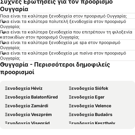
Συχνές Ερωτήσεις για τον προορισμό
Ξενοδοχεία Βιέννη
Ξενοδοχεία Ρώμη
Ουγγαρία
Ξενοδοχεία Αλεξανδρούπολη
Ξενοδοχεία Πλαταμώνας
Ποια είναι τα καλύτερα ξενοδοχεία στον προορισμό Ουγγαρία;
Ξενοδοχεία Βουδαπέστη
Ξενοδοχεία Κρακοβία
Ποια είναι τα καλύτερα πολυτελή ξενοδοχεία στον προορισμό
Ουγγαρία;
Ξενοδοχεία Σύβοτα
Ξενοδοχεία Αγία Νάπα
Ποια είναι τα καλύτερα ξενοδοχεία που επιτρέπουν τη φιλοξενία
Ξενοδοχεία Ίος - Χώρα
Ξενοδοχεία Πελοπόννησος
κατοικιδίων στον προορισμό Ουγγαρία;
Ποια είναι τα καλύτερα ξενοδοχεία με spa στον προορισμό
Ξενοδοχεία Εύβοια
Ξενοδοχεία Μύκονος
Ουγγαρία;
Ποια είναι τα καλύτερα ξενοδοχεία με πισίνα στον προορισμό
Ξενοδοχεία Λευκάδα
Ξενοδοχεία Κεφαλονιά
Ουγγαρία;
Ξενοδοχεία Σαντορίνη
Ξενοδοχεία Τήνος
Ουγγαρία - Περισσότεροι δημοφιλείς
Ξενοδοχεία Ρόδος
Ξενοδοχεία Πάρος
προορισμοί
Ξενοδοχεία Σκιάθος
Ξενοδοχεία Νάξος
Ξενοδοχεία Άνδρος
Ξενοδοχεία Hévíz
Ξενοδοχεία Αίγινα
Ξενοδοχεία Siófok
Ξενοδοχεία Πήλιο
Ξενοδοχεία Balatonfüred
Ξενοδοχεία Σύρος
Ξενοδοχεία Eger
Ξενοδοχεία Κύθηρα
Ξενοδοχεία Zamárdi
Ξενοδοχεία Λήμνος
Ξενοδοχεία Velence
Ξενοδοχεία Σκόπελος
Ξενοδοχεία Veszprém
Ξενοδοχεία Πάφος
Ξενοδοχεία Budaörs
Ξενοδοχεία Visegrád
Ξενοδοχεία Keszthely
Ξενοδοχεία Pécs
Ξενοδοχεία Makó