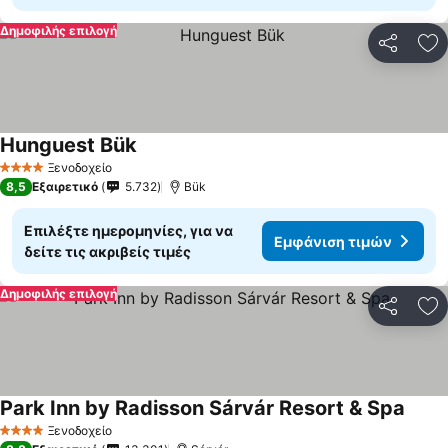
Δημοφιλής επιλογή
Κοινοποί
Πρ
Hunguest Bük
Ξενοδοχείο
4 Αστέρια
8,5
Εξαιρετικό
5.732
Bük
Επιλέξτε ημερομηνίες, για να
Εμφάνιση τιμών
δείτε τις ακριβείς τιμές
Δημοφιλής επιλογή
Κοινοποί
Πρ
Park Inn by Radisson Sárvár Resort & Spa
Ξενοδοχείο
4 Αστέρια