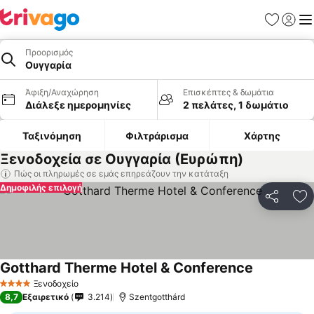
Αγαπημέν
Σύνδε
Με
Προορισμός
Ουγγαρία
Άφιξη/Αναχώρηση
Επισκέπτες & δωμάτια
Διάλεξε ημερομηνίες
2 πελάτες, 1 δωμάτιο
Ταξινόμηση
Φιλτράρισμα
Χάρτης
Ξενοδοχεία σε Ουγγαρία (Ευρώπη)
Πώς οι πληρωμές σε εμάς επηρεάζουν την κατάταξη
Δημοφιλής επιλογή
Κοινοποί
Πρ
Gotthard Therme Hotel & Conference
Ξενοδοχείο
4 Αστέρια
8,7
Εξαιρετικό
3.214
Szentgotthárd