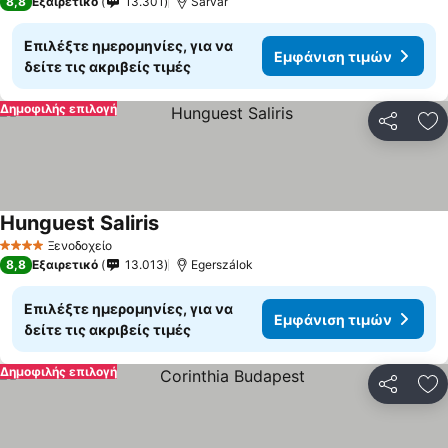
8,8
Εξαιρετικό
13.301
Sárvár
Επιλέξτε ημερομηνίες, για να
Εμφάνιση τιμών
δείτε τις ακριβείς τιμές
Δημοφιλής επιλογή
Κοινοποί
Πρ
Hunguest Saliris
Ξενοδοχείο
4 Αστέρια
8,8
Εξαιρετικό
13.013
Egerszálok
Επιλέξτε ημερομηνίες, για να
Εμφάνιση τιμών
δείτε τις ακριβείς τιμές
Δημοφιλής επιλογή
Κοινοποί
Πρ