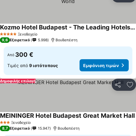
Kozmo Hotel Budapest - The Leading Hotels Of The World
Ξενοδοχείο
5 Αστέρια
9,6
Εξαιρετικό
5.998
Βουδαπέστη
300 €
Από
Τιμές από
9 ιστότοπους
Εμφάνιση τιμών
Δημοφιλής επιλογή
Κοινοποί
Πρ
MEININGER Hotel Budapest Great Market Hall
Ξενοδοχείο
3 Αστέρια
8,7
Εξαιρετικό
15.947
Βουδαπέστη