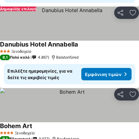
Δημοφιλής επιλογή
Κοινοποί
Πρ
Danubius Hotel Annabella
Ξενοδοχείο
3 Αστέρια
8,1
Πολύ καλό
4.867
Balatonfüred
Επιλέξτε ημερομηνίες, για να
Εμφάνιση τιμών
δείτε τις ακριβείς τιμές
Κοινοποί
Πρ
Bohem Art
Ξενοδοχείο
4 Αστέρια
9,1
Εξαιρετικό
9.977
Βουδαπέστη