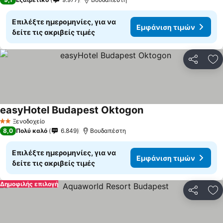
Επιλέξτε ημερομηνίες, για να
Εμφάνιση τιμών
δείτε τις ακριβείς τιμές
Κοινοποί
Πρ
easyHotel Budapest Oktogon
Ξενοδοχείο
2 Αστέρια
8,0
Πολύ καλό
6.849
Βουδαπέστη
Επιλέξτε ημερομηνίες, για να
Εμφάνιση τιμών
δείτε τις ακριβείς τιμές
Δημοφιλής επιλογή
Κοινοποί
Πρ