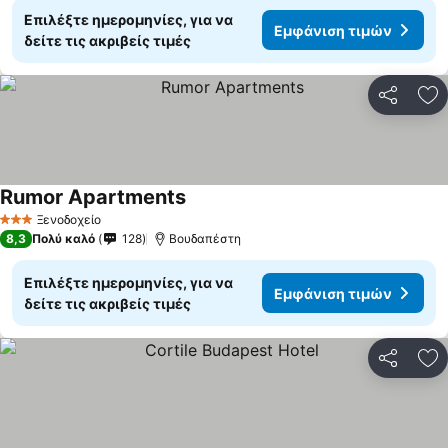
Επιλέξτε ημερομηνίες, για να
Εμφάνιση τιμών
δείτε τις ακριβείς τιμές
Κοινοποί
Πρ
Rumor Apartments
Ξενοδοχείο
3 Αστέρια
8,3
Πολύ καλό
128
Βουδαπέστη
Επιλέξτε ημερομηνίες, για να
Εμφάνιση τιμών
δείτε τις ακριβείς τιμές
Κοινοποί
Πρ