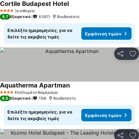
Cortile Budapest Hotel
Ξενοδοχείο
4 Αστέρια
9,7
Εξαιρετικό
6.067
Βουδαπέστη
Επιλέξτε ημερομηνίες, για να
Εμφάνιση τιμών
δείτε τις ακριβείς τιμές
Κοινοποί
Πρ
Aquatherma Apartman
Επιπλωμένο διαμέρισμα
4 Αστέρια
9,0
Εξαιρετικό
159
Βουδαπέστη
Επιλέξτε ημερομηνίες, για να
Εμφάνιση τιμών
δείτε τις ακριβείς τιμές
Κοινοποί
Πρ