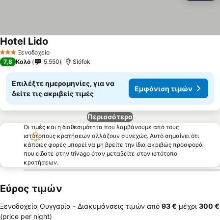
Hotel Lido
Ξενοδοχείο
3 Αστέρια
7,8
Καλό
5.550
Siófok
Επιλέξτε ημερομηνίες, για να
Εμφάνιση τιμών
δείτε τις ακριβείς τιμές
Περισσότερα
Οι τιμές και η διαθεσιμότητα που λαμβάνουμε από τους
ιστότοπους κρατήσεων αλλάζουν συνεχώς. Αυτό σημαίνει ότι
κάποιες φορές μπορεί να μη βρείτε την ίδια ακριβώς προσφορά
που είδατε στην trivago όταν μεταβείτε στον ιστότοπο
κρατήσεων.
Εύρος τιμών
Ξενοδοχεία Ουγγαρία -
Διακυμάνσεις τιμών
από
‎93 €
μέχρι
‎300 €
(price per night)