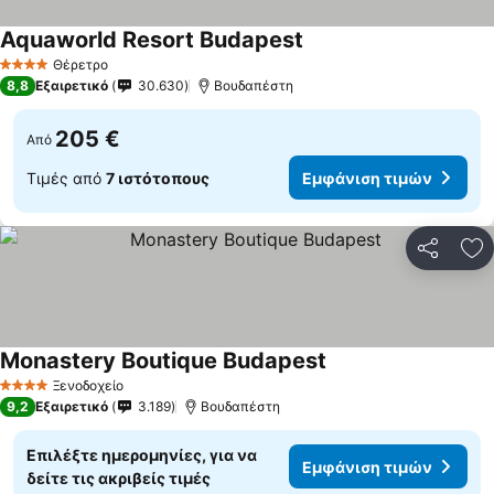
Aquaworld Resort Budapest
Θέρετρο
4 Αστέρια
8,8
Εξαιρετικό
30.630
Βουδαπέστη
205 €
Από
Τιμές από
7 ιστότοπους
Εμφάνιση τιμών
Κοινοποί
Πρ
Monastery Boutique Budapest
Ξενοδοχείο
4 Αστέρια
9,2
Εξαιρετικό
3.189
Βουδαπέστη
Επιλέξτε ημερομηνίες, για να
Εμφάνιση τιμών
δείτε τις ακριβείς τιμές