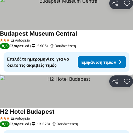
Κοινοποί
Πρ
Budapest Museum Central
Ξενοδοχείο
3 Αστέρια
8,5
Εξαιρετικό
2.905
Βουδαπέστη
Επιλέξτε ημερομηνίες, για να
Εμφάνιση τιμών
δείτε τις ακριβείς τιμές
Κοινοποί
Πρ
H2 Hotel Budapest
Ξενοδοχείο
3 Αστέρια
8,9
Εξαιρετικό
13.328
Βουδαπέστη