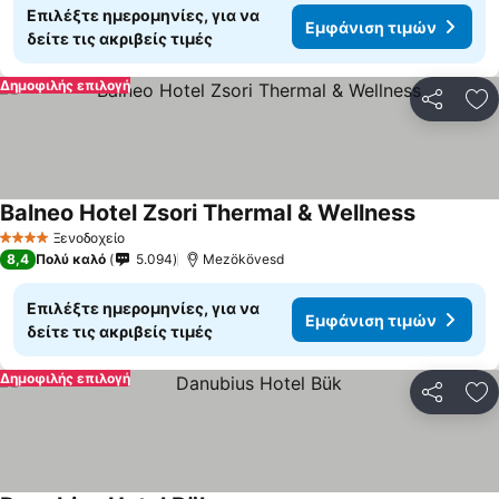
Επιλέξτε ημερομηνίες, για να
Εμφάνιση τιμών
δείτε τις ακριβείς τιμές
Δημοφιλής επιλογή
Κοινοποί
Πρ
Balneo Hotel Zsori Thermal & Wellness
Ξενοδοχείο
4 Αστέρια
8,4
Πολύ καλό
5.094
Mezökövesd
Επιλέξτε ημερομηνίες, για να
Εμφάνιση τιμών
δείτε τις ακριβείς τιμές
Δημοφιλής επιλογή
Κοινοποί
Πρ