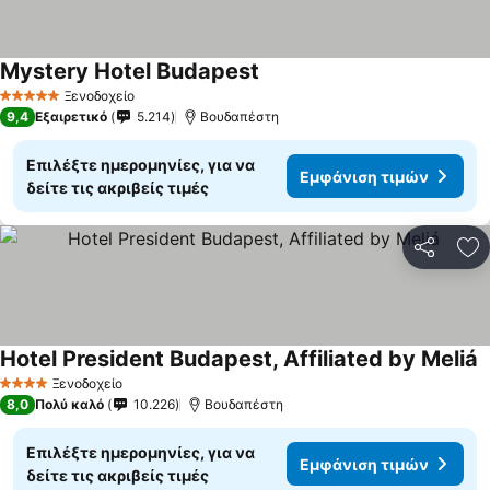
Mystery Hotel Budapest
Ξενοδοχείο
5 Αστέρια
9,4
Εξαιρετικό
5.214
Βουδαπέστη
Επιλέξτε ημερομηνίες, για να
Εμφάνιση τιμών
δείτε τις ακριβείς τιμές
Κοινοποί
Πρ
Hotel President Budapest, Affiliated by Meliá
Ξενοδοχείο
4 Αστέρια
8,0
Πολύ καλό
10.226
Βουδαπέστη
Επιλέξτε ημερομηνίες, για να
Εμφάνιση τιμών
δείτε τις ακριβείς τιμές