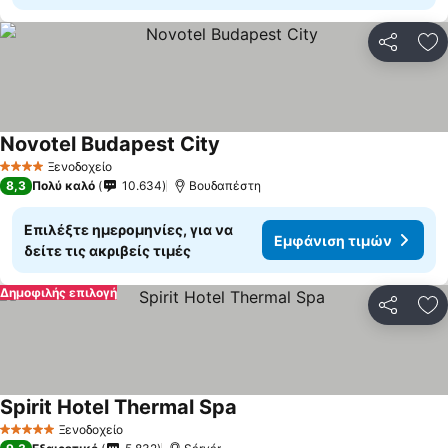
Κοινοποί
Πρ
Novotel Budapest City
Ξενοδοχείο
4 Αστέρια
8,3
Πολύ καλό
10.634
Βουδαπέστη
Επιλέξτε ημερομηνίες, για να
Εμφάνιση τιμών
δείτε τις ακριβείς τιμές
Δημοφιλής επιλογή
Κοινοποί
Πρ
Spirit Hotel Thermal Spa
Ξενοδοχείο
5 Αστέρια