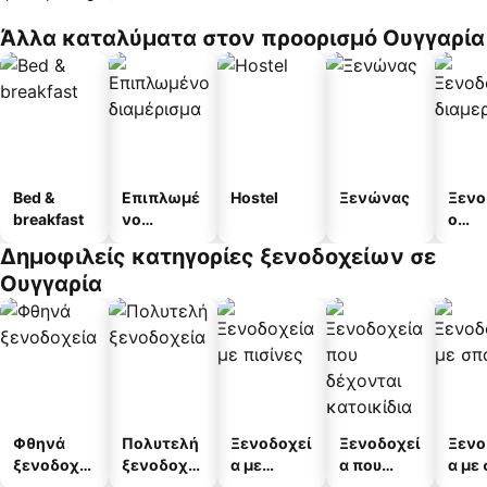
Άλλα καταλύματα στον προορισμό Ουγγαρία
Bed &
Επιπλωμέ
Hostel
Ξενώνας
Ξενο
breakfast
νο
ο
διαμέρισμ
διαμ
Δημοφιλείς κατηγορίες ξενοδοχείων σε
α
άτω
Ουγγαρία
Φθηνά
Πολυτελή
Ξενοδοχεί
Ξενοδοχεί
Ξενο
ξενοδοχεί
ξενοδοχεί
α με
α που
α με
α
α
πισίνες
δέχονται