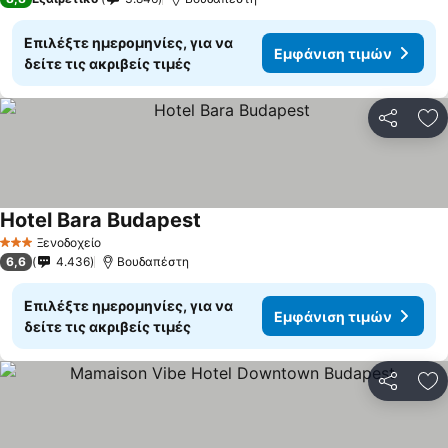
Επιλέξτε ημερομηνίες, για να
Εμφάνιση τιμών
δείτε τις ακριβείς τιμές
Κοινοποί
Πρ
Hotel Bara Budapest
Ξενοδοχείο
3 Αστέρια
6,6
4.436
Βουδαπέστη
Επιλέξτε ημερομηνίες, για να
Εμφάνιση τιμών
δείτε τις ακριβείς τιμές
Κοινοποί
Πρ