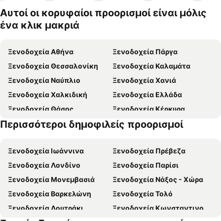
κατοικίδι
Αυτοί οι κορυφαίοι προορισμοί είναι μόλις
α
ένα κλικ μακριά
Ξενοδοχεία Αθήνα
Ξενοδοχεία Πάργα
Ξενοδοχεία Θεσσαλονίκη
Ξενοδοχεία Καλαμάτα
Ξενοδοχεία Ναύπλιο
Ξενοδοχεία Χανιά
Ξενοδοχεία Χαλκιδική
Ξενοδοχεία Ελλάδα
Ξενοδοχεία Θάσος
Ξενοδοχεία Κέρκυρα
Περισσότεροι δημοφιλείς προορισμοί
Ξενοδοχεία Ζάκυνθος
Ξενοδοχεία Κρήτη
Ξενοδοχεία Ιωάννινα
Ξενοδοχεία Πρέβεζα
Ξενοδοχεία Λονδίνο
Ξενοδοχεία Παρίσι
Ξενοδοχεία Μονεμβασιά
Ξενοδοχεία Νάξος - Χώρα
Ξενοδοχεία Βαρκελώνη
Ξενοδοχεία Τολό
Ξενοδοχεία Λουτράκι
Ξενοδοχεία Κωνσταντινούπολη