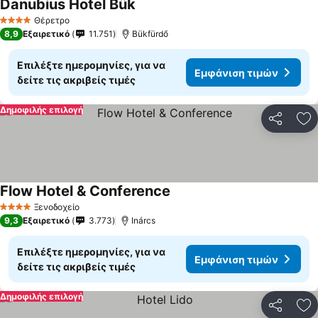
Danubius Hotel Bük
Θέρετρο
4 Αστέρια
8,9
Εξαιρετικό
11.751
Bükfürdő
Επιλέξτε ημερομηνίες, για να
Εμφάνιση τιμών
δείτε τις ακριβείς τιμές
Δημοφιλής επιλογή
Κοινοποί
Πρ
Flow Hotel & Conference
Ξενοδοχείο
4 Αστέρια
9,3
Εξαιρετικό
3.773
Inárcs
Επιλέξτε ημερομηνίες, για να
Εμφάνιση τιμών
δείτε τις ακριβείς τιμές
Δημοφιλής επιλογή
Κοινοποί
Πρ