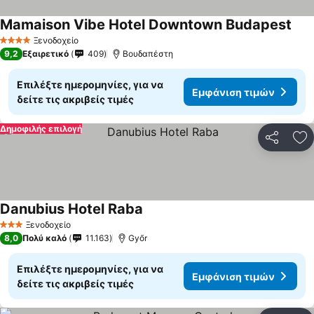
Mamaison Vibe Hotel Downtown Budapest
Ξενοδοχείο
4 Αστέρια
9,2
Εξαιρετικό
409
Βουδαπέστη
Επιλέξτε ημερομηνίες, για να
Εμφάνιση τιμών
δείτε τις ακριβείς τιμές
Δημοφιλής επιλογή
Κοινοποί
Πρ
Danubius Hotel Raba
Ξενοδοχείο
3 Αστέρια
8,0
Πολύ καλό
11.163
Győr
Επιλέξτε ημερομηνίες, για να
Εμφάνιση τιμών
δείτε τις ακριβείς τιμές