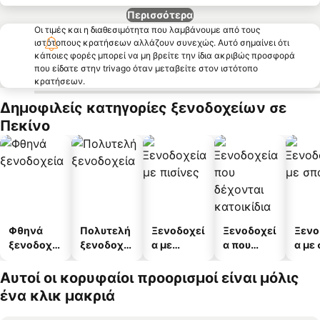
Περισσότερα
Οι τιμές και η διαθεσιμότητα που λαμβάνουμε από τους
ιστότοπους κρατήσεων αλλάζουν συνεχώς. Αυτό σημαίνει ότι
κάποιες φορές μπορεί να μη βρείτε την ίδια ακριβώς προσφορά
που είδατε στην trivago όταν μεταβείτε στον ιστότοπο
κρατήσεων.
Δημοφιλείς κατηγορίες ξενοδοχείων σε
Πεκίνο
Φθηνά
Πολυτελή
Ξενοδοχεί
Ξενοδοχεί
Ξενο
ξενοδοχεί
ξενοδοχεί
α με
α που
α με
α
α
πισίνες
δέχονται
κατοικίδι
Αυτοί οι κορυφαίοι προορισμοί είναι μόλις
α
ένα κλικ μακριά