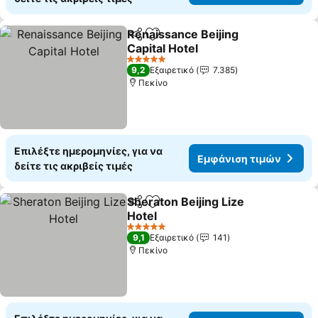
Renaissance Beijing
Κοινοποίηση
Προσθήκη στα αγαπημένα
Capital Hotel
5 Αστέρια
9,2
Εξαιρετικό
7.385
Πεκίνο
Επιλέξτε ημερομηνίες, για να
Εμφάνιση τιμών
δείτε τις ακριβείς τιμές
Sheraton Beijing Lize
Κοινοποίηση
Προσθήκη στα αγαπημένα
Hotel
5 Αστέρια
9,1
Εξαιρετικό
141
Πεκίνο