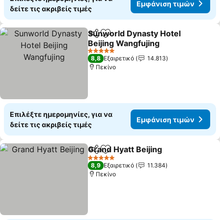
Εμφάνιση τιμών
δείτε τις ακριβείς τιμές
Sunworld Dynasty Hotel
Κοινοποίηση
Προσθήκη στα αγαπημένα
Beijing Wangfujing
5 Αστέρια
8,8
Εξαιρετικό
14.813
Πεκίνο
Επιλέξτε ημερομηνίες, για να
Εμφάνιση τιμών
δείτε τις ακριβείς τιμές
Grand Hyatt Beijing
Κοινοποίηση
Προσθήκη στα αγαπημένα
5 Αστέρια
8,9
Εξαιρετικό
11.384
Πεκίνο