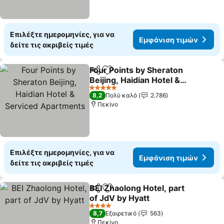
Επιλέξτε ημερομηνίες, για να
Εμφάνιση τιμών
δείτε τις ακριβείς τιμές
Four Points by Sheraton
Κοινοποίηση
Προσθήκη στα αγαπημένα
Beijing, Haidian Hotel &
Serviced Apartments
5 Αστέρια
8,2
Πολύ καλό
2.786
Πεκίνο
Επιλέξτε ημερομηνίες, για να
Εμφάνιση τιμών
δείτε τις ακριβείς τιμές
BEI Zhaolong Hotel, part
Κοινοποίηση
Προσθήκη στα αγαπημένα
of JdV by Hyatt
4 Αστέρια
8,7
Εξαιρετικό
563
Πεκίνο