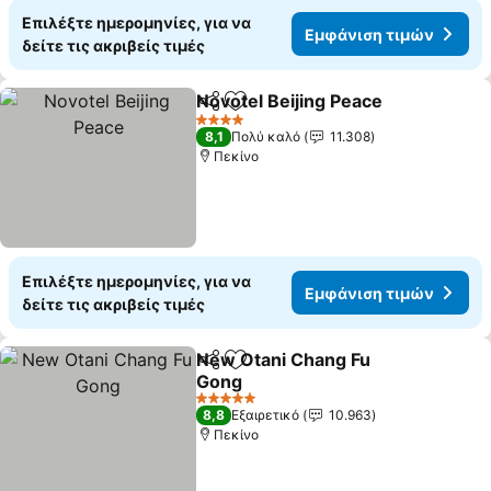
Επιλέξτε ημερομηνίες, για να
Εμφάνιση τιμών
δείτε τις ακριβείς τιμές
Novotel Beijing Peace
Κοινοποίηση
Προσθήκη στα αγαπημένα
4 Αστέρια
8,1
Πολύ καλό
11.308
Πεκίνο
Επιλέξτε ημερομηνίες, για να
Εμφάνιση τιμών
δείτε τις ακριβείς τιμές
New Otani Chang Fu
Κοινοποίηση
Προσθήκη στα αγαπημένα
Gong
5 Αστέρια
8,8
Εξαιρετικό
10.963
Πεκίνο