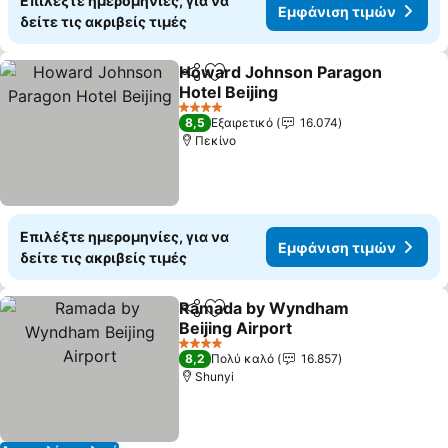
Επιλέξτε ημερομηνίες, για να
Εμφάνιση τιμών
δείτε τις ακριβείς τιμές
Howard Johnson Paragon
Κοινοποίηση
Προσθήκη στα αγαπημένα
Hotel Beijing
4 Αστέρια
8,5
Εξαιρετικό
16.074
Πεκίνο
Επιλέξτε ημερομηνίες, για να
Εμφάνιση τιμών
δείτε τις ακριβείς τιμές
Ramada by Wyndham
Κοινοποίηση
Προσθήκη στα αγαπημένα
Beijing Airport
4 Αστέρια
8,2
Πολύ καλό
16.857
Shunyi