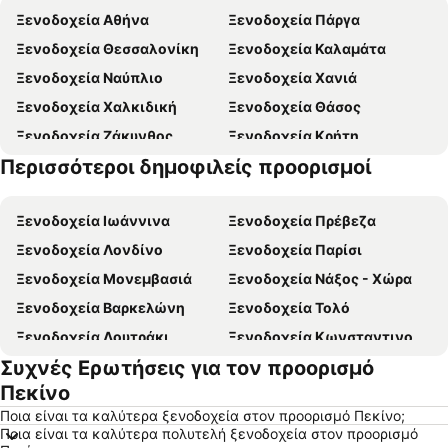
Ξενοδοχεία Αθήνα
Ξενοδοχεία Πάργα
Ξενοδοχεία Θεσσαλονίκη
Ξενοδοχεία Καλαμάτα
Ξενοδοχεία Ναύπλιο
Ξενοδοχεία Χανιά
Ξενοδοχεία Χαλκιδική
Ξενοδοχεία Θάσος
Ξενοδοχεία Ζάκυνθος
Ξενοδοχεία Κρήτη
Περισσότεροι δημοφιλείς προορισμοί
Ξενοδοχεία Πελοπόννησος
Ξενοδοχεία Μύκονος
Ξενοδοχεία Ιωάννινα
Ξενοδοχεία Πρέβεζα
Ξενοδοχεία Λονδίνο
Ξενοδοχεία Παρίσι
Ξενοδοχεία Μονεμβασιά
Ξενοδοχεία Νάξος - Χώρα
Ξενοδοχεία Βαρκελώνη
Ξενοδοχεία Τολό
Ξενοδοχεία Λουτράκι
Ξενοδοχεία Κωνσταντινούπολη
Συχνές Ερωτήσεις για τον προορισμό
Ξενοδοχεία Βιέννη
Ξενοδοχεία Ρώμη
Πεκίνο
Ξενοδοχεία Αλεξανδρούπολη
Ξενοδοχεία Πλαταμώνας
Ποια είναι τα καλύτερα ξενοδοχεία στον προορισμό Πεκίνο;
Ξενοδοχεία Βουδαπέστη
Ξενοδοχεία Κρακοβία
Ποια είναι τα καλύτερα πολυτελή ξενοδοχεία στον προορισμό