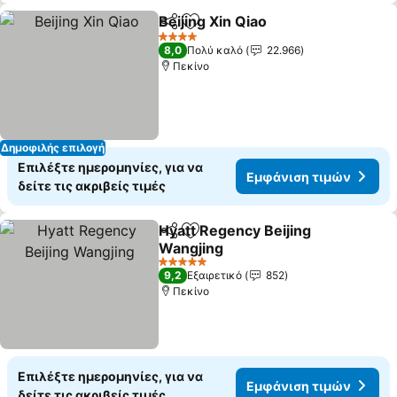
Beijing Xin Qiao
Κοινοποίηση
Προσθήκη στα αγαπημένα
4 Αστέρια
8,0
Πολύ καλό
22.966
Πεκίνο
Δημοφιλής επιλογή
Επιλέξτε ημερομηνίες, για να
Εμφάνιση τιμών
δείτε τις ακριβείς τιμές
Hyatt Regency Beijing
Κοινοποίηση
Προσθήκη στα αγαπημένα
Wangjing
5 Αστέρια
9,2
Εξαιρετικό
852
Πεκίνο
Επιλέξτε ημερομηνίες, για να
Εμφάνιση τιμών
δείτε τις ακριβείς τιμές