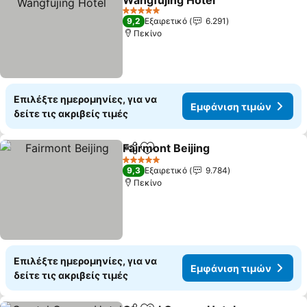
Wangfujing Hotel
5 Αστέρια
9,2
Εξαιρετικό
6.291
Πεκίνο
Επιλέξτε ημερομηνίες, για να
Εμφάνιση τιμών
δείτε τις ακριβείς τιμές
Fairmont Beijing
Κοινοποίηση
Προσθήκη στα αγαπημένα
5 Αστέρια
9,3
Εξαιρετικό
9.784
Πεκίνο
Επιλέξτε ημερομηνίες, για να
Εμφάνιση τιμών
δείτε τις ακριβείς τιμές