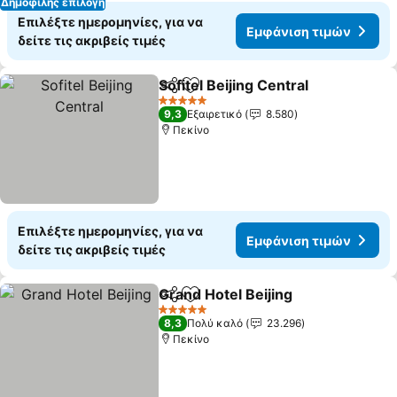
Δημοφιλής επιλογή
Επιλέξτε ημερομηνίες, για να
Εμφάνιση τιμών
δείτε τις ακριβείς τιμές
Sofitel Beijing Central
Κοινοποίηση
Προσθήκη στα αγαπημένα
5 Αστέρια
9,3
Εξαιρετικό
8.580
Πεκίνο
Επιλέξτε ημερομηνίες, για να
Εμφάνιση τιμών
δείτε τις ακριβείς τιμές
Grand Hotel Beijing
Κοινοποίηση
Προσθήκη στα αγαπημένα
5 Αστέρια
8,3
Πολύ καλό
23.296
Πεκίνο