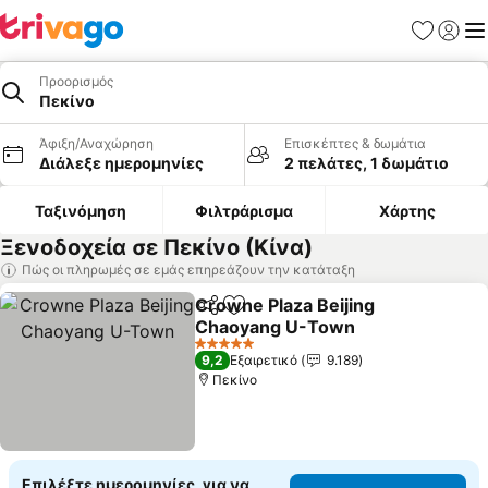
Αγαπημέν
Σύνδε
Με
Προορισμός
Πεκίνο
Άφιξη/Αναχώρηση
Επισκέπτες & δωμάτια
Διάλεξε ημερομηνίες
2 πελάτες, 1 δωμάτιο
Ταξινόμηση
Φιλτράρισμα
Χάρτης
Ξενοδοχεία σε Πεκίνο (Κίνα)
Πώς οι πληρωμές σε εμάς επηρεάζουν την κατάταξη
Crowne Plaza Beijing
Κοινοποίηση
Προσθήκη στα αγαπημένα
Chaoyang U-Town
5 Αστέρια
9,2
Εξαιρετικό
9.189
Πεκίνο
Επιλέξτε ημερομηνίες, για να