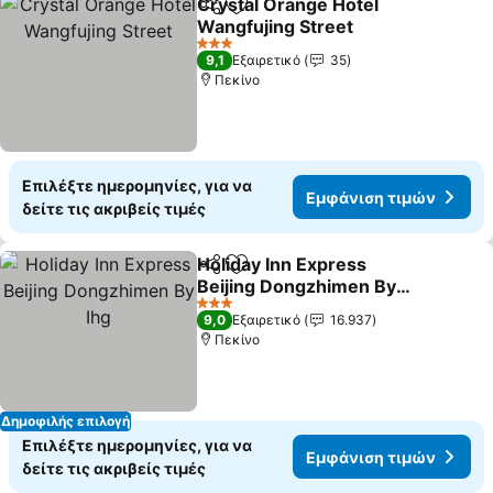
Crystal Orange Hotel
Κοινοποίηση
Προσθήκη στα αγαπημένα
Wangfujing Street
3 Αστέρια
9,1
Εξαιρετικό
35
Πεκίνο
Επιλέξτε ημερομηνίες, για να
Εμφάνιση τιμών
δείτε τις ακριβείς τιμές
Holiday Inn Express
Κοινοποίηση
Προσθήκη στα αγαπημένα
Beijing Dongzhimen By
Ihg
3 Αστέρια
9,0
Εξαιρετικό
16.937
Πεκίνο
Δημοφιλής επιλογή
Επιλέξτε ημερομηνίες, για να
Εμφάνιση τιμών
δείτε τις ακριβείς τιμές