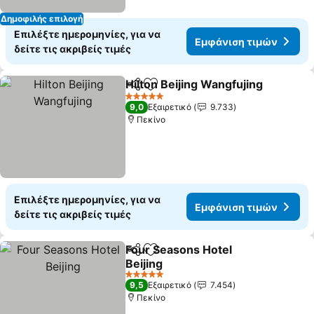
Δημοφιλής επιλογή
Επιλέξτε ημερομηνίες, για να
Εμφάνιση τιμών
δείτε τις ακριβείς τιμές
Hilton Beijing Wangfujing
Κοινοποίηση
Προσθήκη στα αγαπημένα
5 Αστέρια
9,0
Εξαιρετικό
9.733
Πεκίνο
Επιλέξτε ημερομηνίες, για να
Εμφάνιση τιμών
δείτε τις ακριβείς τιμές
Four Seasons Hotel
Κοινοποίηση
Προσθήκη στα αγαπημένα
Beijing
5 Αστέρια
9,5
Εξαιρετικό
7.454
Πεκίνο