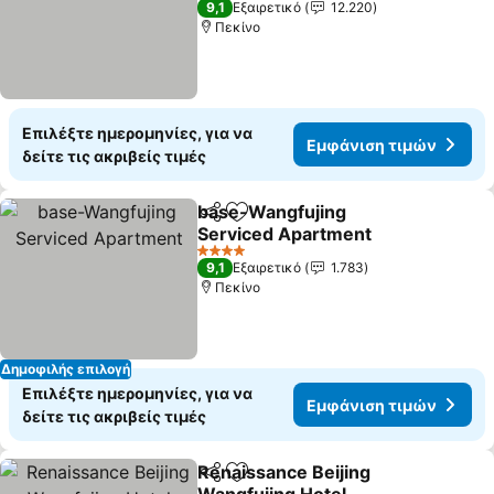
9,1
Εξαιρετικό
12.220
Πεκίνο
Επιλέξτε ημερομηνίες, για να
Εμφάνιση τιμών
δείτε τις ακριβείς τιμές
base-Wangfujing
Κοινοποίηση
Προσθήκη στα αγαπημένα
Serviced Apartment
4 Αστέρια
9,1
Εξαιρετικό
1.783
Πεκίνο
Δημοφιλής επιλογή
Επιλέξτε ημερομηνίες, για να
Εμφάνιση τιμών
δείτε τις ακριβείς τιμές
Renaissance Beijing
Κοινοποίηση
Προσθήκη στα αγαπημένα