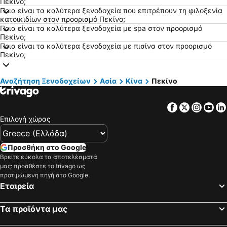
Πεκίνο;
Ξενοδοχεία Σύβοτα
Ξενοδοχεία Αγία Νάπα
Ποια είναι τα καλύτερα ξενοδοχεία που επιτρέπουν τη φιλοξενία
Ξενοδοχεία Ίος - Χώρα
Ξενοδοχεία Ελλάδα
κατοικιδίων στον προορισμό Πεκίνο;
Ποια είναι τα καλύτερα ξενοδοχεία με spa στον προορισμό
Ξενοδοχεία Κέρκυρα
Ξενοδοχεία Εύβοια
Πεκίνο;
Ποια είναι τα καλύτερα ξενοδοχεία με πισίνα στον προορισμό
Ξενοδοχεία Λευκάδα
Ξενοδοχεία Κεφαλονιά
Πεκίνο;
Ξενοδοχεία Σαντορίνη
Ξενοδοχεία Τήνος
Ξενοδοχεία Ρόδος
Ξενοδοχεία Πάρος
Αναζήτηση Ξενοδοχείων
Ασία
Κίνα
Πεκίνο
Ξενοδοχεία Σκιάθος
Ξενοδοχεία Νάξος
Ξενοδοχεία Άνδρος
Ξενοδοχεία Αίγινα
Facebook
Twitter
Insta
Yo
Επιλογή χώρας
Ξενοδοχεία Πήλιο
Ξενοδοχεία Σύρος
Ξενοδοχεία Κύθηρα
Ξενοδοχεία Λήμνος
Προσθήκη στο Google
Ξενοδοχεία Σκόπελος
Ξενοδοχεία Πάφος
Βρείτε εύκολα τα αποτελέσματά
μας: προσθέστε το trivago ως
προτιμώμενη πηγή στο Google.
Εταιρεία
Τα προϊόντα μας