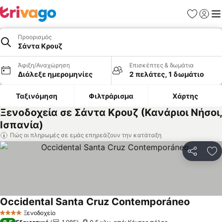
Αγαπημέν
Σύνδε
Με
Προορισμός
Σάντα Κρουζ
Άφιξη/Αναχώρηση
Επισκέπτες & δωμάτια
Διάλεξε ημερομηνίες
2 πελάτες, 1 δωμάτιο
Ταξινόμηση
Φιλτράρισμα
Χάρτης
Ξενοδοχεία σε Σάντα Κρουζ (Κανάριοι Νήσοι,
Ισπανία)
Πώς οι πληρωμές σε εμάς επηρεάζουν την κατάταξη
Κοινοποί
Πρ
Occidental Santa Cruz Contemporáneo
Ξενοδοχείο
4 Αστέρια