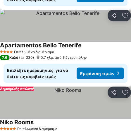
Κοινοποί
Πρ
Apartamentos Bello Tenerife
Επιπλωμένο διαμέρισμα
4 Αστέρια
7,6
Καλό
230
0.7 χλμ. από: Κέντρο πόλης
Επιλέξτε ημερομηνίες, για να
Εμφάνιση τιμών
δείτε τις ακριβείς τιμές
Δημοφιλής επιλογή
Κοινοποί
Πρ
Niko Rooms
Επιπλωμένο διαμέρισμα
5 Αστέρια