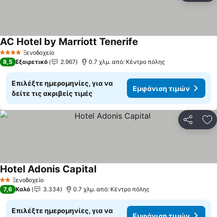
AC Hotel by Marriott Tenerife
Ξενοδοχείο
4 Αστέρια
8,5
Εξαιρετικό
2.967
0.7 χλμ. από: Κέντρο πόλης
Επιλέξτε ημερομηνίες, για να
Εμφάνιση τιμών
δείτε τις ακριβείς τιμές
Κοινοποί
Πρ
Hotel Adonis Capital
Ξενοδοχείο
2 Αστέρια
7,6
Καλό
3.334
0.7 χλμ. από: Κέντρο πόλης
Επιλέξτε ημερομηνίες, για να
Εμφάνιση τιμών