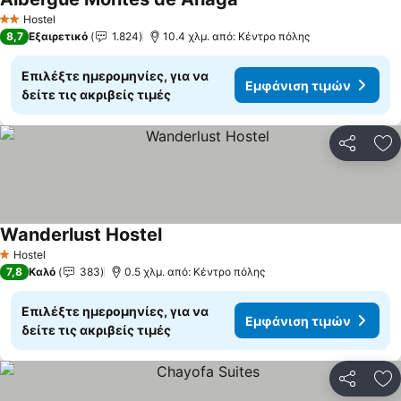
Hostel
2 Αστέρια
8,7
Εξαιρετικό
1.824
10.4 χλμ. από: Κέντρο πόλης
Επιλέξτε ημερομηνίες, για να
Εμφάνιση τιμών
δείτε τις ακριβείς τιμές
Κοινοποί
Πρ
Wanderlust Hostel
Hostel
1 Αστέρια
7,8
Καλό
383
0.5 χλμ. από: Κέντρο πόλης
Επιλέξτε ημερομηνίες, για να
Εμφάνιση τιμών
δείτε τις ακριβείς τιμές
Κοινοποί
Πρ