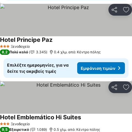
Κοινοποί
Πρ
Hotel Principe Paz
Ξενοδοχείο
3 Αστέρια
8,2
Πολύ καλό
3.345
0.4 χλμ. από: Κέντρο πόλης
Επιλέξτε ημερομηνίες, για να
Εμφάνιση τιμών
δείτε τις ακριβείς τιμές
Κοινοποί
Πρ
Hotel Emblemático Hi Suites
Ξενοδοχείο
3 Αστέρια
9,5
Εξαιρετικό
1.089
0.5 χλμ. από: Κέντρο πόλης