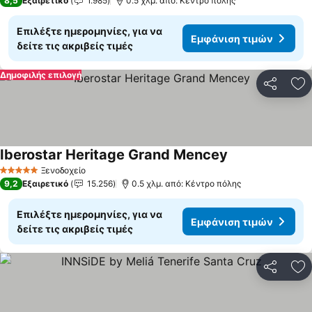
8,5
Εξαιρετικό
1.985
0.5 χλμ. από: Κέντρο πόλης
Επιλέξτε ημερομηνίες, για να
Εμφάνιση τιμών
δείτε τις ακριβείς τιμές
Δημοφιλής επιλογή
Κοινοποί
Πρ
Iberostar Heritage Grand Mencey
Ξενοδοχείο
5 Αστέρια
9,2
Εξαιρετικό
15.256
0.5 χλμ. από: Κέντρο πόλης
Επιλέξτε ημερομηνίες, για να
Εμφάνιση τιμών
δείτε τις ακριβείς τιμές
Κοινοποί
Πρ