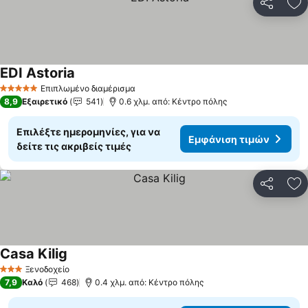
Κοινοποί
Πρ
EDI Astoria
Επιπλωμένο διαμέρισμα
5 Αστέρια
8,9
Εξαιρετικό
541
0.6 χλμ. από: Κέντρο πόλης
Επιλέξτε ημερομηνίες, για να
Εμφάνιση τιμών
δείτε τις ακριβείς τιμές
Κοινοποί
Πρ
Casa Kilig
Ξενοδοχείο
3 Αστέρια
7,9
Καλό
468
0.4 χλμ. από: Κέντρο πόλης