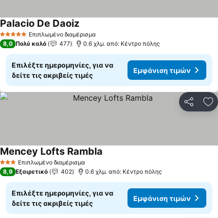
Palacio De Daoiz
Επιπλωμένο διαμέρισμα
5 Αστέρια
8,0
Πολύ καλό
477
0.6 χλμ. από: Κέντρο πόλης
Επιλέξτε ημερομηνίες, για να
Εμφάνιση τιμών
δείτε τις ακριβείς τιμές
Κοινοποί
Πρ
Mencey Lofts Rambla
Επιπλωμένο διαμέρισμα
3 Αστέρια
8,9
Εξαιρετικό
402
0.6 χλμ. από: Κέντρο πόλης
Επιλέξτε ημερομηνίες, για να
Εμφάνιση τιμών
δείτε τις ακριβείς τιμές