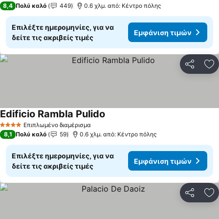
8,4
Πολύ καλό
449
0.6 χλμ. από: Κέντρο πόλης
Επιλέξτε ημερομηνίες, για να
Εμφάνιση τιμών
δείτε τις ακριβείς τιμές
Κοινοποί
Πρ
Edificio Rambla Pulido
Επιπλωμένο διαμέρισμα
4 Αστέρια
8,1
Πολύ καλό
59
0.6 χλμ. από: Κέντρο πόλης
Επιλέξτε ημερομηνίες, για να
Εμφάνιση τιμών
δείτε τις ακριβείς τιμές
Κοινοποί
Πρ