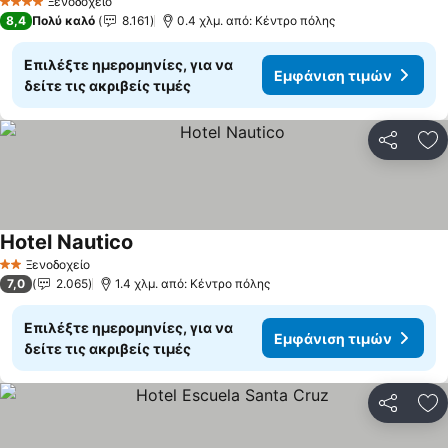
Ξενοδοχείο
4 Αστέρια
8,4
Πολύ καλό
8.161
0.4 χλμ. από: Κέντρο πόλης
Επιλέξτε ημερομηνίες, για να
Εμφάνιση τιμών
δείτε τις ακριβείς τιμές
Κοινοποί
Πρ
Hotel Nautico
Ξενοδοχείο
2 Αστέρια
7,0
2.065
1.4 χλμ. από: Κέντρο πόλης
Επιλέξτε ημερομηνίες, για να
Εμφάνιση τιμών
δείτε τις ακριβείς τιμές
Κοινοποί
Πρ