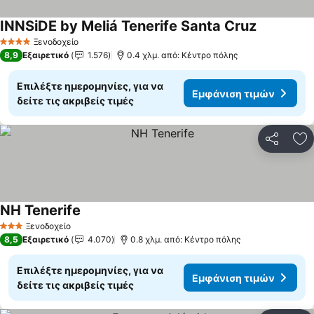
INNSiDE by Meliá Tenerife Santa Cruz
Ξενοδοχείο
4 Αστέρια
8,9
Εξαιρετικό
1.576
0.4 χλμ. από: Κέντρο πόλης
Επιλέξτε ημερομηνίες, για να
Εμφάνιση τιμών
δείτε τις ακριβείς τιμές
Κοινοποί
Πρ
NH Tenerife
Ξενοδοχείο
3 Αστέρια
8,5
Εξαιρετικό
4.070
0.8 χλμ. από: Κέντρο πόλης
Επιλέξτε ημερομηνίες, για να
Εμφάνιση τιμών
δείτε τις ακριβείς τιμές