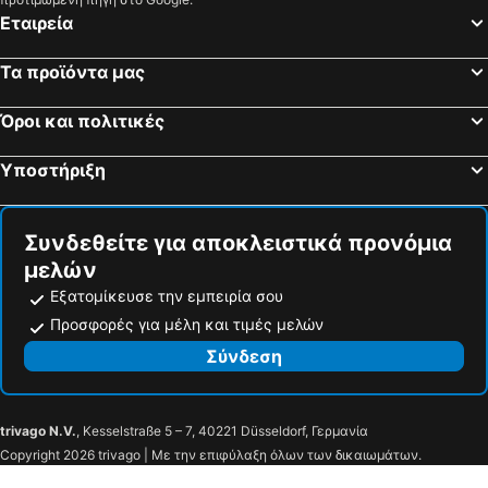
Πάλμα ντε Μαγιόρκα, Βαλεαρίδες Νήσοι Ξενοδοχεία
Μάλαγα, Ανδαλουσία Ξενοδοχεία
Εταιρεία
Βαλένθια, Βαλένθια Ξενοδοχεία
Μπιλμπάο, Χώρα των Βάσκων Ξενοδοχεία
Τα προϊόντα μας
Πλάγια ντε Ινγκλές, Κανάριοι Νήσοι Ξενοδοχεία
Μπενιδόρμ, Βαλένθια Ξενοδοχεία
Όροι και πολιτικές
Υποστήριξη
Συνδεθείτε για αποκλειστικά προνόμια
μελών
Εξατομίκευσε την εμπειρία σου
Προσφορές για μέλη και τιμές μελών
Σύνδεση
trivago N.V.
, Kesselstraße 5 – 7, 40221 Düsseldorf, Γερμανία
Copyright 2026 trivago | Με την επιφύλαξη όλων των δικαιωμάτων.