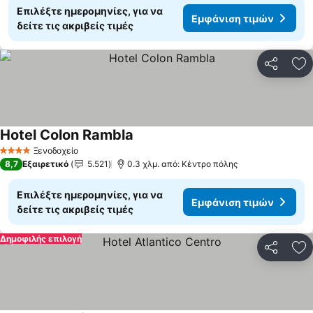
Επιλέξτε ημερομηνίες, για να
Εμφάνιση τιμών
δείτε τις ακριβείς τιμές
Κοινοποί
Πρ
Hotel Colon Rambla
Ξενοδοχείο
4 Αστέρια
8,7
Εξαιρετικό
5.521
0.3 χλμ. από: Κέντρο πόλης
Επιλέξτε ημερομηνίες, για να
Εμφάνιση τιμών
δείτε τις ακριβείς τιμές
Δημοφιλής επιλογή
Κοινοποί
Πρ