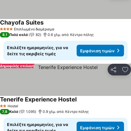
Chayofa Suites
Επιπλωμένο διαμέρισμα
4 Αστέρια
8,1
Πολύ καλό
82
0.6 χλμ. από: Κέντρο πόλης
Επιλέξτε ημερομηνίες, για να
Εμφάνιση τιμών
δείτε τις ακριβείς τιμές
Δημοφιλής επιλογή
Κοινοποί
Πρ
Tenerife Experience Hostel
Hostel
2 Αστέρια
7,8
Καλό
1.095
0.9 χλμ. από: Κέντρο πόλης
Επιλέξτε ημερομηνίες, για να
Εμφάνιση τιμών
δείτε τις ακριβείς τιμές