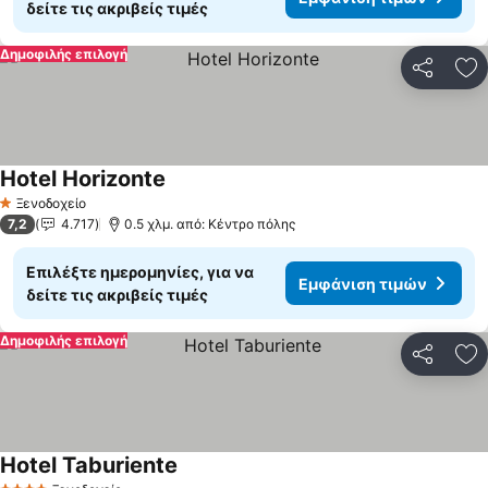
δείτε τις ακριβείς τιμές
Δημοφιλής επιλογή
Κοινοποί
Πρ
Hotel Horizonte
Ξενοδοχείο
1 Αστέρια
7,2
4.717
0.5 χλμ. από: Κέντρο πόλης
Επιλέξτε ημερομηνίες, για να
Εμφάνιση τιμών
δείτε τις ακριβείς τιμές
Δημοφιλής επιλογή
Κοινοποί
Πρ
Hotel Taburiente