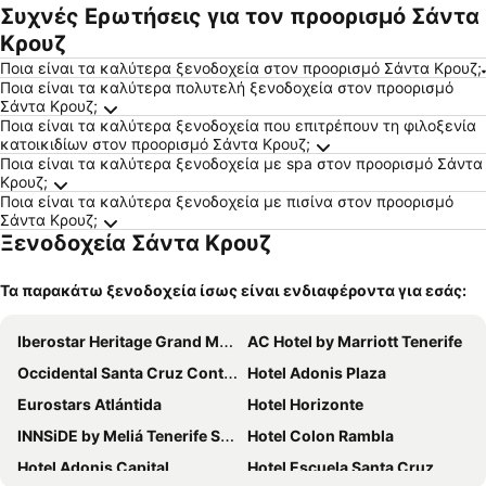
κατοικίδι
Συχνές Ερωτήσεις για τον προορισμό Σάντα
α
Κρουζ
Ποια είναι τα καλύτερα ξενοδοχεία στον προορισμό Σάντα Κρουζ;
Ποια είναι τα καλύτερα πολυτελή ξενοδοχεία στον προορισμό
Σάντα Κρουζ;
Ποια είναι τα καλύτερα ξενοδοχεία που επιτρέπουν τη φιλοξενία
κατοικιδίων στον προορισμό Σάντα Κρουζ;
Ποια είναι τα καλύτερα ξενοδοχεία με spa στον προορισμό Σάντα
Κρουζ;
Ποια είναι τα καλύτερα ξενοδοχεία με πισίνα στον προορισμό
Σάντα Κρουζ;
Ξενοδοχεία Σάντα Κρουζ
Τα παρακάτω ξενοδοχεία ίσως είναι ενδιαφέροντα για εσάς:
Iberostar Heritage Grand Mencey
AC Hotel by Marriott Tenerife
Occidental Santa Cruz Contemporáneo
Hotel Adonis Plaza
Eurostars Atlántida
Hotel Horizonte
INNSiDE by Meliá Tenerife Santa Cruz
Hotel Colon Rambla
Hotel Adonis Capital
Hotel Escuela Santa Cruz