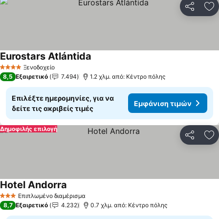
Κοινοποί
Πρ
Eurostars Atlántida
Ξενοδοχείο
4 Αστέρια
8,5
Εξαιρετικό
7.494
1.2 χλμ. από: Κέντρο πόλης
Επιλέξτε ημερομηνίες, για να
Εμφάνιση τιμών
δείτε τις ακριβείς τιμές
Δημοφιλής επιλογή
Κοινοποί
Πρ
Hotel Andorra
Επιπλωμένο διαμέρισμα
3 Αστέρια
8,7
Εξαιρετικό
4.232
0.7 χλμ. από: Κέντρο πόλης