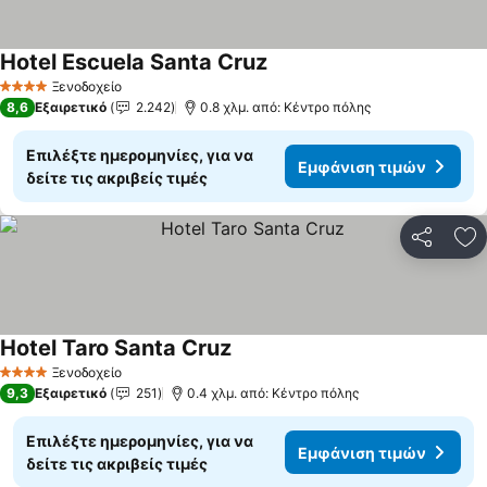
Hotel Escuela Santa Cruz
Ξενοδοχείο
4 Αστέρια
8,6
Εξαιρετικό
2.242
0.8 χλμ. από: Κέντρο πόλης
Επιλέξτε ημερομηνίες, για να
Εμφάνιση τιμών
δείτε τις ακριβείς τιμές
Κοινοποί
Πρ
Hotel Taro Santa Cruz
Ξενοδοχείο
4 Αστέρια
9,3
Εξαιρετικό
251
0.4 χλμ. από: Κέντρο πόλης
Επιλέξτε ημερομηνίες, για να
Εμφάνιση τιμών
δείτε τις ακριβείς τιμές