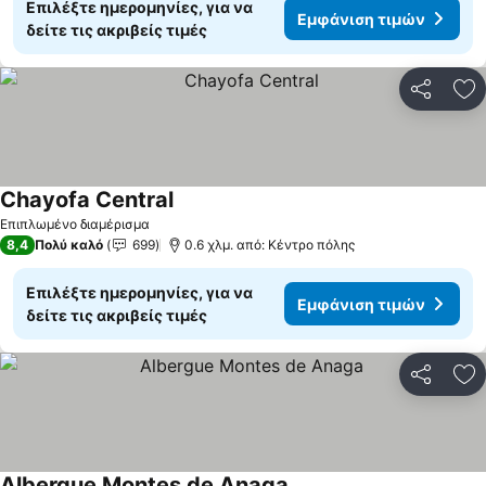
Επιλέξτε ημερομηνίες, για να
Εμφάνιση τιμών
δείτε τις ακριβείς τιμές
Κοινοποί
Πρ
Chayofa Central
Επιπλωμένο διαμέρισμα
8,4
Πολύ καλό
699
0.6 χλμ. από: Κέντρο πόλης
Επιλέξτε ημερομηνίες, για να
Εμφάνιση τιμών
δείτε τις ακριβείς τιμές
Κοινοποί
Πρ
Albergue Montes de Anaga