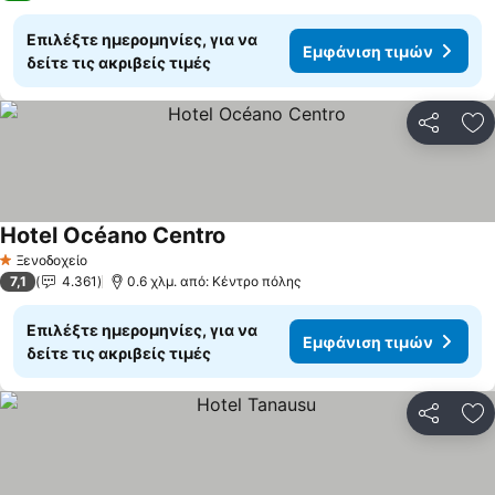
Επιλέξτε ημερομηνίες, για να
Εμφάνιση τιμών
δείτε τις ακριβείς τιμές
Κοινοποί
Πρ
Hotel Océano Centro
Ξενοδοχείο
1 Αστέρια
7,1
4.361
0.6 χλμ. από: Κέντρο πόλης
Επιλέξτε ημερομηνίες, για να
Εμφάνιση τιμών
δείτε τις ακριβείς τιμές
Κοινοποί
Πρ