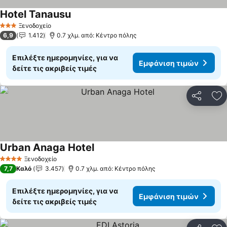
Hotel Tanausu
Ξενοδοχείο
3 Αστέρια
6,9
1.412
0.7 χλμ. από: Κέντρο πόλης
Επιλέξτε ημερομηνίες, για να
Εμφάνιση τιμών
δείτε τις ακριβείς τιμές
Κοινοποί
Πρ
Urban Anaga Hotel
Ξενοδοχείο
4 Αστέρια
7,7
Καλό
3.457
0.7 χλμ. από: Κέντρο πόλης
Επιλέξτε ημερομηνίες, για να
Εμφάνιση τιμών
δείτε τις ακριβείς τιμές