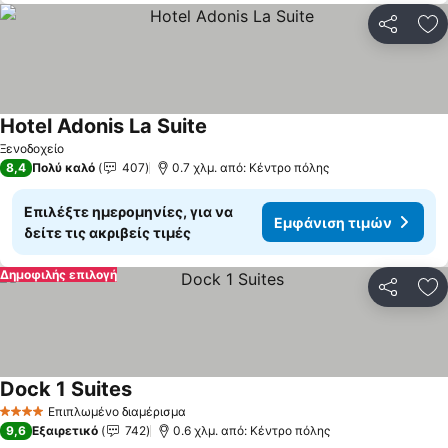
Κοινοποί
Πρ
Hotel Adonis La Suite
Ξενοδοχείο
8,4
Πολύ καλό
407
0.7 χλμ. από: Κέντρο πόλης
Επιλέξτε ημερομηνίες, για να
Εμφάνιση τιμών
δείτε τις ακριβείς τιμές
Δημοφιλής επιλογή
Κοινοποί
Πρ
Dock 1 Suites
Επιπλωμένο διαμέρισμα
4 Αστέρια
9,6
Εξαιρετικό
742
0.6 χλμ. από: Κέντρο πόλης