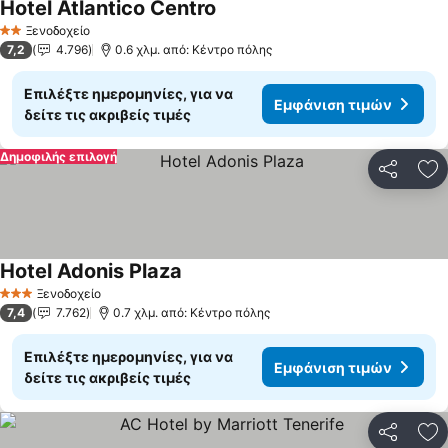
Hotel Atlantico Centro
Ξενοδοχείο
2 Αστέρια
7,2
4.796
0.6 χλμ. από: Κέντρο πόλης
Επιλέξτε ημερομηνίες, για να
Εμφάνιση τιμών
δείτε τις ακριβείς τιμές
Δημοφιλής επιλογή
Κοινοποί
Πρ
Hotel Adonis Plaza
Ξενοδοχείο
3 Αστέρια
7,4
7.762
0.7 χλμ. από: Κέντρο πόλης
Επιλέξτε ημερομηνίες, για να
Εμφάνιση τιμών
δείτε τις ακριβείς τιμές
Κοινοποί
Πρ