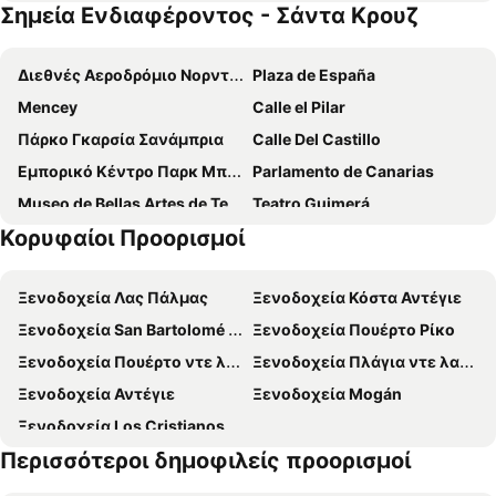
Σημεία Ενδιαφέροντος - Σάντα Κρουζ
Hotel Océano Centro
Hotel Tanausu
Casapatrizia Appartamento compartido
Laguna Nivaria Hotel & Spa
Διεθνές Αεροδρόμιο Νορντ της Τενερίφης - Λος Ροντέος
Plaza de España
La Laguna Gran Hotel
Mencey
Calle el Pilar
Πάρκο Γκαρσία Σανάμπρια
Calle Del Castillo
Εμπορικό Κέντρο Παρκ Μπούλεβαρ
Parlamento de Canarias
Museo de Bellas Artes de Tenerife
Teatro Guimerá
Κορυφαίοι Προορισμοί
Festival de Música de Canarias
Las Caletillas
El Puerto
San Antonio-El Esquilón
Ξενοδοχεία Λας Πάλμας
Ξενοδοχεία Κόστα Αντέγιε
Santísimo-Las Águilas
Η Κορυφή του Τέιντε
Ξενοδοχεία San Bartolomé de Tirajana
Ξενοδοχεία Πουέρτο Ρίκο
Fiestas del Corpus Christi
Parque de La Granja
Ξενοδοχεία Πουέρτο ντε λα Κρουζ
Ξενοδοχεία Πλάγια ντε λας Αμέρικας
Universidad de La Laguna
Ξενοδοχεία Αντέγιε
Ξενοδοχεία Mogán
Ξενοδοχεία Los Cristianos
Περισσότεροι δημοφιλείς προορισμοί