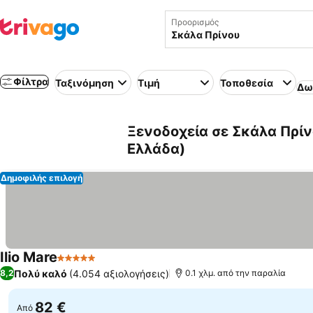
Προορισμός
Φίλτρα
Ταξινόμηση
Τιμή
Τοποθεσία
Δω
Ξενοδοχεία σε Σκάλα Πρίν
Ελλάδα)
Δημοφιλής επιλογή
Ilio Mare
5 Αστέρια
Εμφάνιση τιμών
Πολύ καλό
(4.054 αξιολογήσεις)
8,2
0.1 χλμ. από την παραλία
82 €
Από