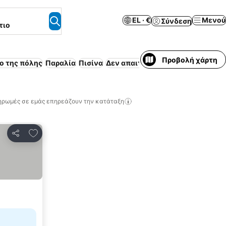
EL · €
Μενού
Σύνδεση
τιο
Προβολή χάρτη
ο της πόλης
Παραλία
Πισίνα
Δεν απαιτείται προπληρωμή
ηρωμές σε εμάς επηρεάζουν την κατάταξη
Προσθήκη στα αγαπημένα
Κοινοποίηση