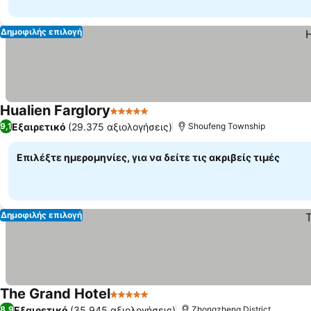
Δημοφιλής επιλογή
Hualien Farglory
5 Αστέρια
Εξαιρετικό
(29.375 αξιολογήσεις)
9,1
Shoufeng Township
Επιλέξτε ημερομηνίες, για να δείτε τις ακριβείς τιμές
Δημοφιλής επιλογή
The Grand Hotel
5 Αστέρια
Εξαιρετικό
(35.945 αξιολογήσεις)
8,9
Zhongzheng District