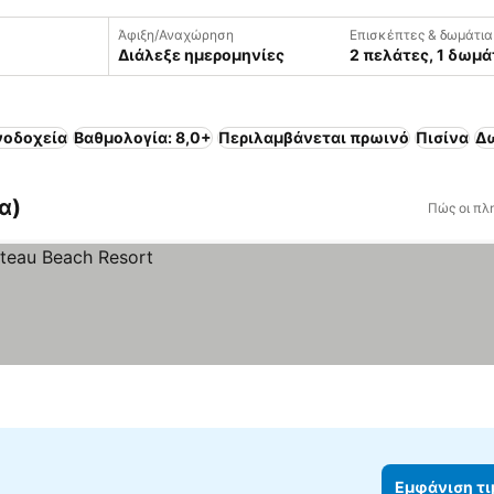
Άφιξη/Αναχώρηση
Επισκέπτες & δωμάτια
Διάλεξε ημερομηνίες
2 πελάτες, 1 δωμά
νοδοχεία
Βαθμολογία: 8,0+
Περιλαμβάνεται πρωινό
Πισίνα
Δω
α)
Πώς οι πλ
Εμφάνιση τ