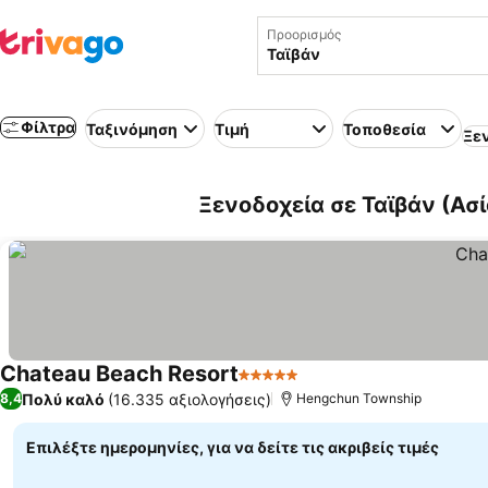
Προορισμός
Φίλτρα
Ταξινόμηση
Τιμή
Τοποθεσία
Ξε
Ξενοδοχεία σε Ταϊβάν (Ασί
Chateau Beach Resort
5 Αστέρια
Πολύ καλό
(16.335 αξιολογήσεις)
8,4
Hengchun Township
Επιλέξτε ημερομηνίες, για να δείτε τις ακριβείς τιμές