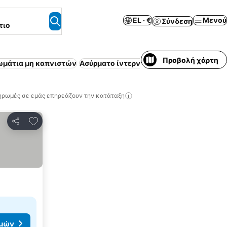
EL · €
Μενού
Σύνδεση
τιο
Προβολή χάρτη
μάτια μη καπνιστών
Ασύρματο ίντερνετ
Θέρετρο
Κλιματισμό
ηρωμές σε εμάς επηρεάζουν την κατάταξη
Προσθήκη στα αγαπημένα
Κοινοποίηση
ιμών