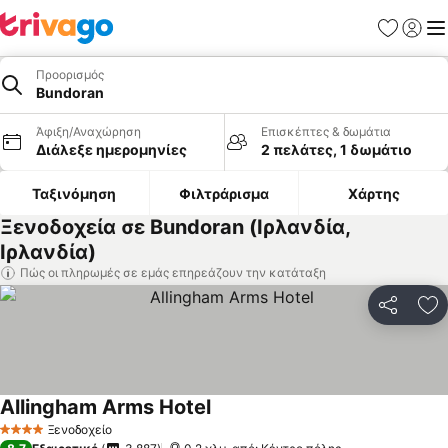
Αγαπημέν
Σύνδε
Με
Προορισμός
Bundoran
Άφιξη/Αναχώρηση
Επισκέπτες & δωμάτια
Διάλεξε ημερομηνίες
2 πελάτες, 1 δωμάτιο
Ταξινόμηση
Φιλτράρισμα
Χάρτης
Ξενοδοχεία σε Bundoran (Ιρλανδία,
Ιρλανδία)
Πώς οι πληρωμές σε εμάς επηρεάζουν την κατάταξη
Κοινοποί
Πρ
Allingham Arms Hotel
Εμφάνιση τιμών
Ξενοδοχείο
4 Αστέρια