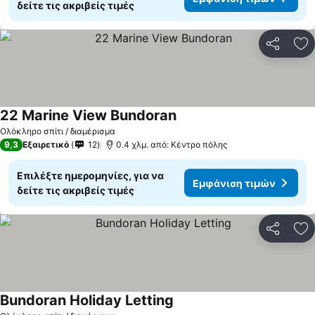
δείτε τις ακριβείς τιμές
Κοινοποί
Πρ
22 Marine View Bundoran
Εμφάνιση τιμών
Ολόκληρο σπίτι / διαμέρισμα
9,3
Εξαιρετικό
12
0.4 χλμ. από: Κέντρο πόλης
Επιλέξτε ημερομηνίες, για να
Εμφάνιση τιμών
δείτε τις ακριβείς τιμές
Κοινοποί
Πρ
Bundoran Holiday Letting
Εμφάνιση τιμών