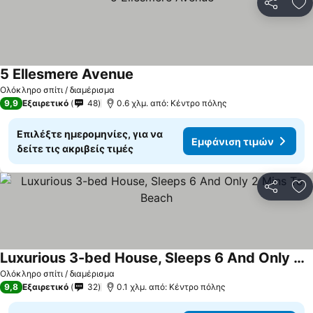
Κοινοποί
Πρ
5 Ellesmere Avenue
Εμφάνιση τιμών
Ολόκληρο σπίτι / διαμέρισμα
9,9
Εξαιρετικό
48
0.6 χλμ. από: Κέντρο πόλης
Επιλέξτε ημερομηνίες, για να
Εμφάνιση τιμών
δείτε τις ακριβείς τιμές
Κοινοποί
Πρ
Luxurious 3-bed House, Sleeps 6 And Only 2 Mins To Beach
Εμφάνιση τιμών
Ολόκληρο σπίτι / διαμέρισμα
9,8
Εξαιρετικό
32
0.1 χλμ. από: Κέντρο πόλης