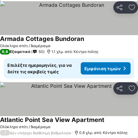
Κοινοποί
Πρ
Armada Cottages Bundoran
Εμφάνιση τιμών
Ολόκληρο σπίτι / διαμέρισμα
9,8
Εξαιρετικό
50
1.1 χλμ. από: Κέντρο πόλης
Επιλέξτε ημερομηνίες, για να
Εμφάνιση τιμών
δείτε τις ακριβείς τιμές
Κοινοποί
Πρ
Atlantic Point Sea View Apartment
Εμφάνιση τιμ
Ολόκληρο σπίτι / διαμέρισμα
/
0.6 χλμ. από: Κέντρο πόλης
Δεν υπάρχει διαθέσιμη βαθμολογία