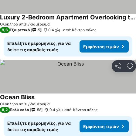
Luxury 2-Bedroom Apartment Overlooking the Beach with Private Balcony
Εμφάνιση τιμών
Ολόκληρο σπίτι / διαμέρισμα
9,6
Εξαιρετικό
5
0.4 χλμ. από: Κέντρο πόλης
Επιλέξτε ημερομηνίες, για να
Εμφάνιση τιμών
δείτε τις ακριβείς τιμές
Κοινοποί
Πρ
Ocean Bliss
Εμφάνιση τιμών
Ολόκληρο σπίτι / διαμέρισμα
8,2
Πολύ καλό
58
0.4 χλμ. από: Κέντρο πόλης
Επιλέξτε ημερομηνίες, για να
Εμφάνιση τιμών
δείτε τις ακριβείς τιμές