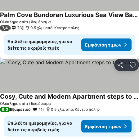
Palm Cove Bundoran Luxurious Sea View Balcony Free Wifi Netflix Sleeps 5
Εμφάνιση τιμών
Ολόκληρο σπίτι / διαμέρισμα
7,4
73
0.5 χλμ. από: Κέντρο πόλης
Επιλέξτε ημερομηνίες, για να
Εμφάνιση τιμών
δείτε τις ακριβείς τιμές
Κοινοποί
Πρ
Cosy, Cute and Modern Apartment steps to the beach
Εμφάνιση τιμών
Ολόκληρο σπίτι / διαμέρισμα
9,0
Εξαιρετικό
11
0.5 χλμ. από: Κέντρο πόλης
Επιλέξτε ημερομηνίες, για να
Εμφάνιση τιμών
δείτε τις ακριβείς τιμές