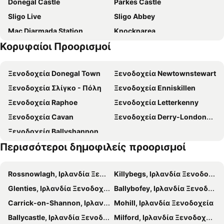
Donegal Castle
Parkes Castle
Sligo Live
Sligo Abbey
Mac Diarmada Station
Knocknarea
Κορυφαίοι Προορισμοί
Sligo Riding Centre
Carrowmore Megalithic Cemetary
Enniskillen/St Angelo Airport
Rosses Point
Ξενοδοχεία Donegal Town
Ξενοδοχεία Newtownstewart
Ξενοδοχεία Σλίγκο - Πόλη
Ξενοδοχεία Enniskillen
Ξενοδοχεία Raphoe
Ξενοδοχεία Letterkenny
Ξενοδοχεία Cavan
Ξενοδοχεία Derry-Londonderry
Ξενοδοχεία Ballyshannon
Περισσότεροι δημοφιλείς προορισμοί
Rossnowlagh, Ιρλανδία Ξενοδοχεία
Killybegs, Ιρλανδία Ξενοδοχεία
Glenties, Ιρλανδία Ξενοδοχεία
Ballybofey, Ιρλανδία Ξενοδοχεία
Carrick-on-Shannon, Ιρλανδία Ξενοδοχεία
Mohill, Ιρλανδία Ξενοδοχεία
Ballycastle, Ιρλανδία Ξενοδοχεία
Milford, Ιρλανδία Ξενοδοχεία