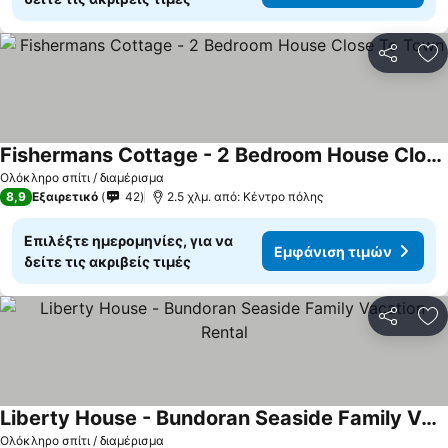
Κοινοποί
Πρ
Fishermans Cottage - 2 Bedroom House Close To Town
Εμφάνιση τιμών
Ολόκληρο σπίτι / διαμέρισμα
8,9
Εξαιρετικό
42
2.5 χλμ. από: Κέντρο πόλης
Επιλέξτε ημερομηνίες, για να
Εμφάνιση τιμών
δείτε τις ακριβείς τιμές
Κοινοποί
Πρ
Liberty House - Bundoran Seaside Family Vacation Rental
Εμφάνιση τιμών
Ολόκληρο σπίτι / διαμέρισμα