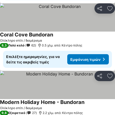
Κοινοποί
Πρ
Coral Cove Bundoran
Εμφάνιση τιμών
Ολόκληρο σπίτι / διαμέρισμα
8,3
Πολύ καλό
62
0.5 χλμ. από: Κέντρο πόλης
Επιλέξτε ημερομηνίες, για να
Εμφάνιση τιμών
δείτε τις ακριβείς τιμές
Κοινοποί
Πρ
Modern Holiday Home - Bundoran
Εμφάνιση τιμώ
Ολόκληρο σπίτι / διαμέρισμα
9,8
Εξαιρετικό
27
2.2 χλμ. από: Κέντρο πόλης