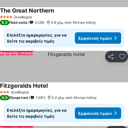
The Great Northern
Εμφάνιση τιμών
Ξενοδοχείο
4 Αστέρια
8,0
Πολύ καλό
5.126
0.9 χλμ. από: Κέντρο πόλης
Επιλέξτε ημερομηνίες, για να
Εμφάνιση τιμών
δείτε τις ακριβείς τιμές
Δημοφιλής επιλογή
Κοινοποί
Πρ
Fitzgeralds Hotel
Εμφάνιση τιμών
Ξενοδοχείο
3 Αστέρια
9,0
Εξαιρετικό
1.081
0.2 χλμ. από: Κέντρο πόλης
Επιλέξτε ημερομηνίες, για να
Εμφάνιση τιμών
δείτε τις ακριβείς τιμές