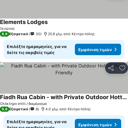
Elements Lodges
Εμφάνιση τιμών
Ξενώνας
8,9
Εξαιρετικό
30
25.8 χλμ. από: Κέντρο πόλης
Επιλέξτε ημερομηνίες, για να
Εμφάνιση τιμών
δείτε τις ακριβείς τιμές
Κοινοποί
Πρ
Fiadh Rua Cabin - with Private Outdoor Hottub Pet Friendly
Εμφάνιση τιμών
Ολόκληρο σπίτι / διαμέρισμα
9,8
Εξαιρετικό
8
4.0 χλμ. από: Κέντρο πόλης
Επιλέξτε ημερομηνίες, για να
Εμφάνιση τιμών
δείτε τις ακριβείς τιμές