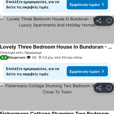
Επιλέξτε ημερομηνίες, για να
Εμφάνιση τιμών
δείτε τις ακριβείς τιμές
Κοινοποί
Πρ
Lovely Three Bedroom House In Bundoran - Bundoran Luxury Apartments And Holiday Homes
Εμφάνιση τιμών
Ολόκληρο σπίτι / διαμέρισμα
8,8
Εξαιρετικό
29
0.6 χλμ. από: Κέντρο πόλης
Επιλέξτε ημερομηνίες, για να
Εμφάνιση τιμών
δείτε τις ακριβείς τιμές
Κοινοποί
Πρ
Fishermans Cottage Stunning Two Bedroom With Views Close To Town