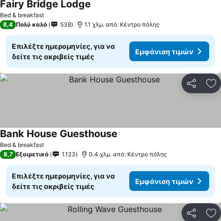
Fairy Bridge Lodge
Εμφάνιση τιμών
Bed & breakfast
8,4
Πολύ καλό
538
1.1 χλμ. από: Κέντρο πόλης
Επιλέξτε ημερομηνίες, για να
Εμφάνιση τιμών
δείτε τις ακριβείς τιμές
Κοινοποί
Πρ
Bank House Guesthouse
Εμφάνιση τιμών
Bed & breakfast
8,7
Εξαιρετικό
1.123
0.4 χλμ. από: Κέντρο πόλης
Επιλέξτε ημερομηνίες, για να
Εμφάνιση τιμών
δείτε τις ακριβείς τιμές
Κοινοποί
Πρ