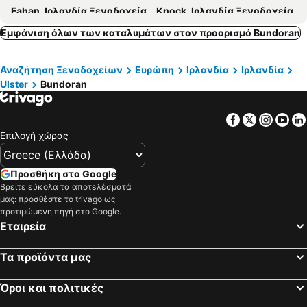
Fahan, Ιρλανδία Ξενοδοχεία
Knock, Ιρλανδία Ξενοδοχεία
Claudy, Βόρειος Ιρλανδία Ξενοδοχεία
Longford, Ιρλανδία Ξενοδοχεία
Εμφάνιση όλων των καταλυμάτων στον προορισμό Bundoran
Castlebar, Ιρλανδία Ξενοδοχεία
Γκάλγουεϊ, Ιρλανδία Ξενοδοχεία
Αναζήτηση Ξενοδοχείων
Ευρώπη
Ιρλανδία
Ιρλανδία
Λίμερικ Σίτι, Ιρλανδία Ξενοδοχεία
Cong, Ιρλανδία Ξενοδοχεία
Ulster
Bundoran
Athlone, Ιρλανδία Ξενοδοχεία
Trim, Ιρλανδία Ξενοδοχεία
Claregalway, Ιρλανδία Ξενοδοχεία
Moycullen, Ιρλανδία Ξενοδοχεία
Facebook
Twitter
Insta
Yo
Ennis, Ιρλανδία Ξενοδοχεία
Βέστπορτ, Ιρλανδία Ξενοδοχεία
Επιλογή χώρας
Δουβλίνο, Ιρλανδία Ξενοδοχεία
Swords, Ιρλανδία Ξενοδοχεία
Κορκ, Ιρλανδία Ξενοδοχεία
Κιλάρνεϊ, Ιρλανδία Ξενοδοχεία
Προσθήκη στο Google
Βρείτε εύκολα τα αποτελέσματά
Donegal Town, Ιρλανδία Ξενοδοχεία
μας: προσθέστε το trivago ως
προτιμώμενη πηγή στο Google.
Εταιρεία
Τα προϊόντα μας
Όροι και πολιτικές