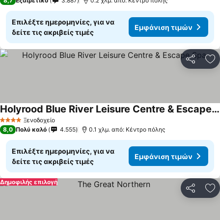
8,7
Εξαιρετικό
3.887
0.2 χλμ. από: Κέντρο πόλης
Επιλέξτε ημερομηνίες, για να
Εμφάνιση τιμών
δείτε τις ακριβείς τιμές
Κοινοποί
Πρ
Holyrood Blue River Leisure Centre & Escape Spa
Εμφάνιση τιμών
Ξενοδοχείο
4 Αστέρια
8,0
Πολύ καλό
4.555
0.1 χλμ. από: Κέντρο πόλης
Επιλέξτε ημερομηνίες, για να
Εμφάνιση τιμών
δείτε τις ακριβείς τιμές
Δημοφιλής επιλογή
Κοινοποί
Πρ