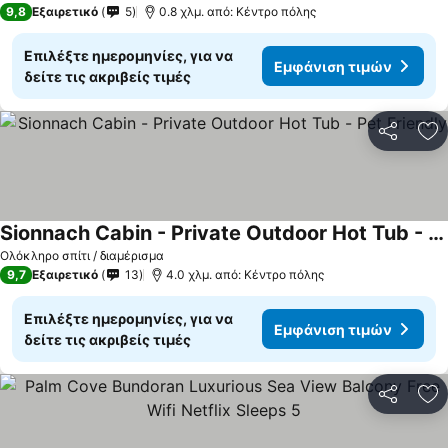
9,8
Εξαιρετικό
5
0.8 χλμ. από: Κέντρο πόλης
Επιλέξτε ημερομηνίες, για να
Εμφάνιση τιμών
δείτε τις ακριβείς τιμές
Κοινοποί
Πρ
Sionnach Cabin - Private Outdoor Hot Tub - Pet Friendly
Εμφάνιση τιμών
Ολόκληρο σπίτι / διαμέρισμα
9,7
Εξαιρετικό
13
4.0 χλμ. από: Κέντρο πόλης
Επιλέξτε ημερομηνίες, για να
Εμφάνιση τιμών
δείτε τις ακριβείς τιμές
Κοινοποί
Πρ