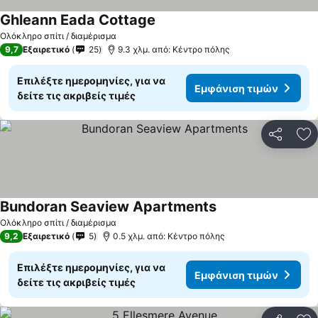
Ghleann Eada Cottage
Εμφάνιση τιμών
Ολόκληρο σπίτι / διαμέρισμα
9,7
Εξαιρετικό
25
9.3 χλμ. από: Κέντρο πόλης
Επιλέξτε ημερομηνίες, για να
Εμφάνιση τιμών
δείτε τις ακριβείς τιμές
Κοινοποί
Πρ
Bundoran Seaview Apartments
Εμφάνιση τιμών
Ολόκληρο σπίτι / διαμέρισμα
9,2
Εξαιρετικό
5
0.5 χλμ. από: Κέντρο πόλης
Επιλέξτε ημερομηνίες, για να
Εμφάνιση τιμών
δείτε τις ακριβείς τιμές