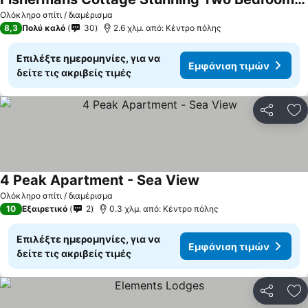
Εμφάνιση τιμών
Ολόκληρο σπίτι / διαμέρισμα
8,3
Πολύ καλό
30
2.6 χλμ. από: Κέντρο πόλης
Επιλέξτε ημερομηνίες, για να
Εμφάνιση τιμών
δείτε τις ακριβείς τιμές
Κοινοποί
Πρ
4 Peak Apartment - Sea View
Εμφάνιση τιμών
Ολόκληρο σπίτι / διαμέρισμα
10
Εξαιρετικό
2
0.3 χλμ. από: Κέντρο πόλης
Επιλέξτε ημερομηνίες, για να
Εμφάνιση τιμών
δείτε τις ακριβείς τιμές
Κοινοποί
Πρ