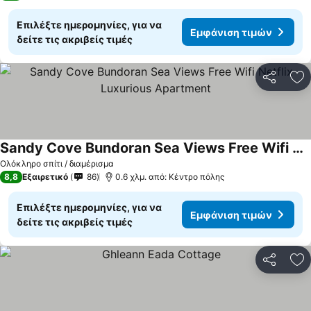
Επιλέξτε ημερομηνίες, για να
Εμφάνιση τιμών
δείτε τις ακριβείς τιμές
Κοινοποί
Πρ
Sandy Cove Bundoran Sea Views Free Wifi Netflix Luxurious Apartment
Εμφάνιση τιμών
Ολόκληρο σπίτι / διαμέρισμα
8,8
Εξαιρετικό
86
0.6 χλμ. από: Κέντρο πόλης
Επιλέξτε ημερομηνίες, για να
Εμφάνιση τιμών
δείτε τις ακριβείς τιμές
Κοινοποί
Πρ