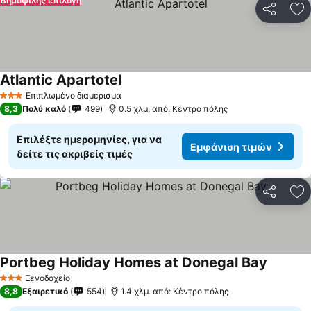
Δημοφιλής επιλογή
Κοινοποί
Πρ
Atlantic Apartotel
Εμφάνιση τιμών
Επιπλωμένο διαμέρισμα
3 Αστέρια
8,3
Πολύ καλό
499
0.5 χλμ. από: Κέντρο πόλης
Επιλέξτε ημερομηνίες, για να
Εμφάνιση τιμών
δείτε τις ακριβείς τιμές
Κοινοποί
Πρ
Portbeg Holiday Homes at Donegal Bay
Εμφάνισ
Ξενοδοχείο
3 Αστέρια
8,8
Εξαιρετικό
554
1.4 χλμ. από: Κέντρο πόλης