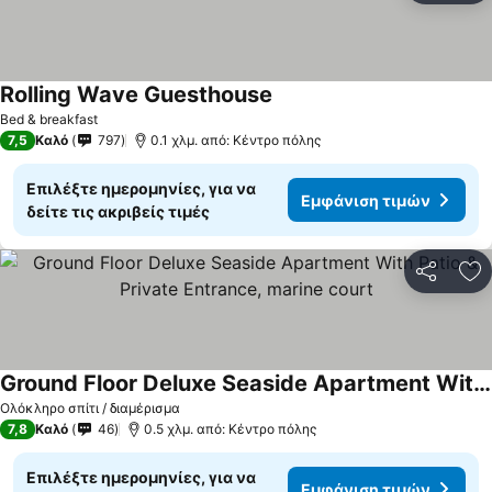
Rolling Wave Guesthouse
Εμφάνιση τιμών
Bed & breakfast
7,5
Καλό
797
0.1 χλμ. από: Κέντρο πόλης
Επιλέξτε ημερομηνίες, για να
Εμφάνιση τιμών
δείτε τις ακριβείς τιμές
Κοινοποί
Πρ
Ground Floor Deluxe Seaside Apartment With Patio & Private Entrance, marine court
Εμφάνιση τιμών
Ολόκληρο σπίτι / διαμέρισμα
7,8
Καλό
46
0.5 χλμ. από: Κέντρο πόλης
Επιλέξτε ημερομηνίες, για να
Εμφάνιση τιμών