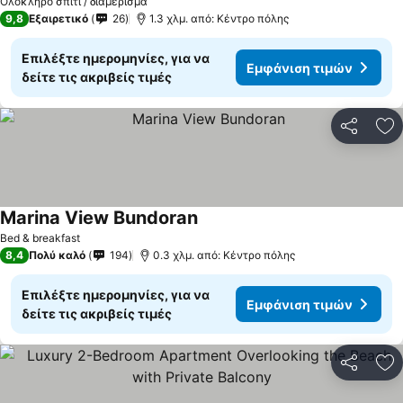
Ολόκληρο σπίτι / διαμέρισμα
9,8
Εξαιρετικό
26
1.3 χλμ. από: Κέντρο πόλης
Επιλέξτε ημερομηνίες, για να
Εμφάνιση τιμών
δείτε τις ακριβείς τιμές
Κοινοποί
Πρ
Marina View Bundoran
Εμφάνιση τιμών
Bed & breakfast
8,4
Πολύ καλό
194
0.3 χλμ. από: Κέντρο πόλης
Επιλέξτε ημερομηνίες, για να
Εμφάνιση τιμών
δείτε τις ακριβείς τιμές
Κοινοποί
Πρ