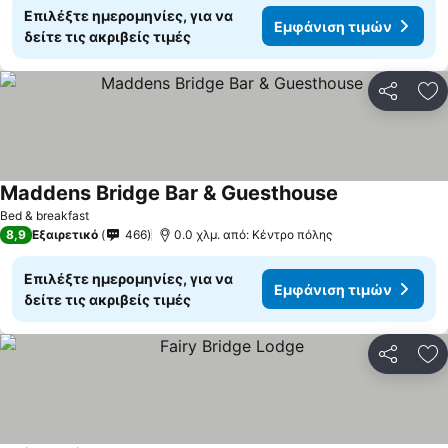
Επιλέξτε ημερομηνίες, για να
Εμφάνιση τιμών
δείτε τις ακριβείς τιμές
Κοινοποί
Πρ
Maddens Bridge Bar & Guesthouse
Εμφάνιση τιμ
Bed & breakfast
8,9
Εξαιρετικό
466
0.0 χλμ. από: Κέντρο πόλης
Επιλέξτε ημερομηνίες, για να
Εμφάνιση τιμών
δείτε τις ακριβείς τιμές
Κοινοποί
Πρ