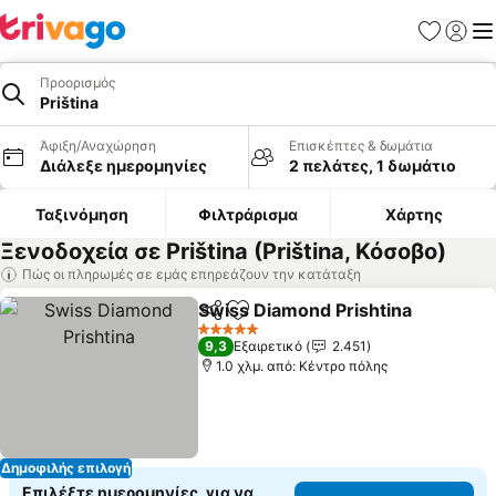
Αγαπημέν
Σύνδε
Με
Προορισμός
Priština
Άφιξη/Αναχώρηση
Επισκέπτες & δωμάτια
Διάλεξε ημερομηνίες
2 πελάτες, 1 δωμάτιο
Ταξινόμηση
Φιλτράρισμα
Χάρτης
Ξενοδοχεία σε Priština (Priština, Κόσοβο)
Πώς οι πληρωμές σε εμάς επηρεάζουν την κατάταξη
Swiss Diamond Prishtina
Κοινοποίηση
Προσθήκη στα αγαπημένα
Ε
5 Αστέρια
9,3
Εξαιρετικό
2.451
1.0 χλμ. από: Κέντρο πόλης
Δημοφιλής επιλογή
Επιλέξτε ημερομηνίες, για να