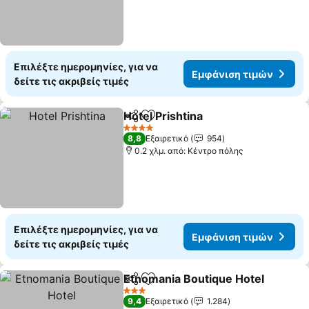
Επιλέξτε ημερομηνίες, για να
Εμφάνιση τιμών
δείτε τις ακριβείς τιμές
Hotel Prishtina
Κοινοποίηση
Προσθήκη στα αγαπημένα
Εμφάνιση τ
4 Αστέρια
8,8
Εξαιρετικό
954
0.2 χλμ. από: Κέντρο πόλης
Επιλέξτε ημερομηνίες, για να
Εμφάνιση τιμών
δείτε τις ακριβείς τιμές
Etnomania Boutique Hotel
Κοινοποίηση
Προσθήκη στα αγαπημένα
3 Αστέρια
9,4
Εξαιρετικό
1.284