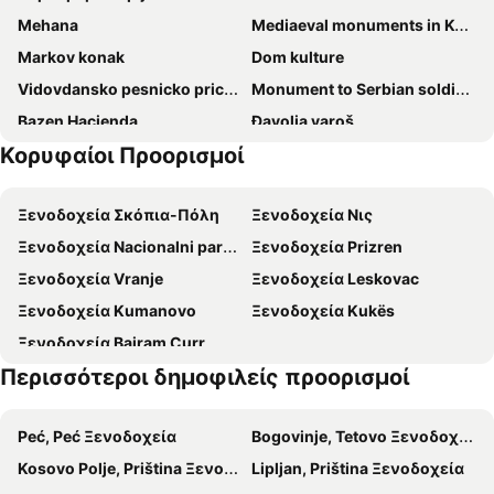
Mehana
Mediaeval monuments in Kosovo
Hotel Denis
Hotel Gracanica
Markov konak
Dom kulture
Hotel Real
Vetus Hotel
Vidovdansko pesnicko pricešce
Monument to Serbian soldiers killed in WWI
Hotel Prima
Manami Hotel
Bazen Hacienda
Đavolja varoš
Hotel Callisto
Moon Hostel
Κορυφαίοι Προορισμοί
Nacionalni park Šar planina
Star Hill Hotel & Spa
City Rooms Prishtina
Konstantin
Best Western Hotel Galla
Ξενοδοχεία Σκόπια-Πόλη
Ξενοδοχεία Νις
Ξενοδοχεία Nacionalni park Kopaonik
Ξενοδοχεία Prizren
Ξενοδοχεία Vranje
Ξενοδοχεία Leskovac
Ξενοδοχεία Kumanovo
Ξενοδοχεία Kukës
Ξενοδοχεία Bajram Curr
Περισσότεροι δημοφιλείς προορισμοί
Peć, Peć Ξενοδοχεία
Bogovinje, Tetovo Ξενοδοχεία
Kosovo Polje, Priština Ξενοδοχεία
Lipljan, Priština Ξενοδοχεία