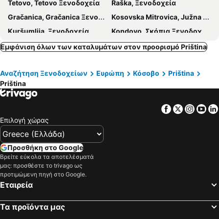
Tetovo, Tetovo Ξενοδοχεία
Raška, Ξενοδοχεία
Gračanica, Gračanica Ξενοδοχεία
Kosovska Mitrovica, Južna Kosovska Mitrovica Ξενοδοχεία
Kuršumlija, Ξενοδοχεία
Kondovo, Σκόπια Ξενοδοχεία
Vladičin Han, Ξενοδοχεία
Dragaš, Dragaš Ξενοδοχεία
Εμφάνιση όλων των καταλυμάτων στον προορισμό Priština
Petrovec, Σκόπια Ξενοδοχεία
Σκόπια-Πόλη, Σκόπια Ξενοδοχεία
Αναζήτηση Ξενοδοχείων
Ευρώπη
Κόσοβο
Priština
Νις, Ξενοδοχεία
Nacionalni park Kopaonik, Ξενοδοχεία
Priština
Prizren, Prizren Ξενοδοχεία
Vranje, Ξενοδοχεία
Leskovac, Ξενοδοχεία
Kumanovo, Kumanovo Ξενοδοχεία
Facebook
Twitter
Insta
Yo
Kukës, Κούκες Ξενοδοχεία
Επιλογή χώρας
Προσθήκη στο Google
Βρείτε εύκολα τα αποτελέσματά
μας: προσθέστε το trivago ως
προτιμώμενη πηγή στο Google.
Εταιρεία
Τα προϊόντα μας