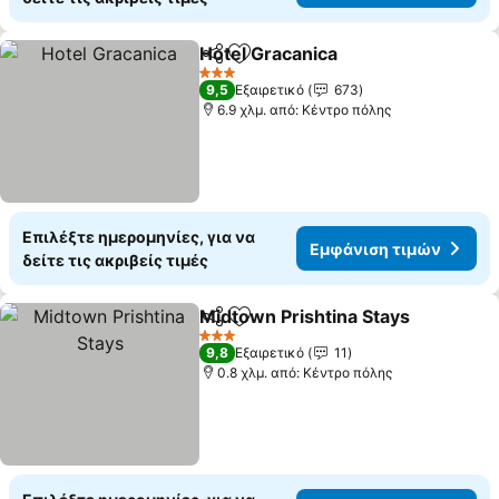
Hotel Gracanica
Κοινοποίηση
Προσθήκη στα αγαπημένα
Εμφάνιση 
3 Αστέρια
9,5
Εξαιρετικό
673
6.9 χλμ. από: Κέντρο πόλης
Επιλέξτε ημερομηνίες, για να
Εμφάνιση τιμών
δείτε τις ακριβείς τιμές
Midtown Prishtina Stays
Κοινοποίηση
Προσθήκη στα αγαπημένα
Ε
3 Αστέρια
9,8
Εξαιρετικό
11
0.8 χλμ. από: Κέντρο πόλης