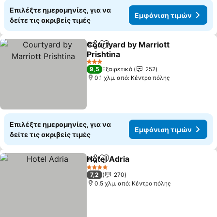
Επιλέξτε ημερομηνίες, για να
Εμφάνιση τιμών
δείτε τις ακριβείς τιμές
Courtyard by Marriott
Κοινοποίηση
Προσθήκη στα αγαπημένα
Prishtina
Εμφάνιση τιμών
3 Αστέρια
9,5
Εξαιρετικό
252
0.1 χλμ. από: Κέντρο πόλης
Επιλέξτε ημερομηνίες, για να
Εμφάνιση τιμών
δείτε τις ακριβείς τιμές
Hotel Adria
Κοινοποίηση
Προσθήκη στα αγαπημένα
Εμφάνιση τιμώ
4 Αστέρια
7,2
270
0.5 χλμ. από: Κέντρο πόλης