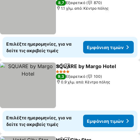
4 Αστέρια
8,7
Εξαιρετικό
870
1.1 χλμ. από: Κέντρο πόλης
Επιλέξτε ημερομηνίες, για να
Εμφάνιση τιμών
δείτε τις ακριβείς τιμές
SQUARE by Margo Hotel
Κοινοποίηση
Προσθήκη στα αγαπημένα
Ε
4 Αστέρια
9,3
Εξαιρετικό
100
0.9 χλμ. από: Κέντρο πόλης
Επιλέξτε ημερομηνίες, για να
Εμφάνιση τιμών
δείτε τις ακριβείς τιμές