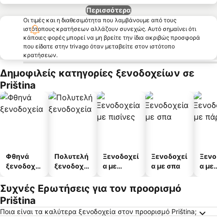
Περισσότερα
Οι τιμές και η διαθεσιμότητα που λαμβάνουμε από τους
ιστότοπους κρατήσεων αλλάζουν συνεχώς. Αυτό σημαίνει ότι
κάποιες φορές μπορεί να μη βρείτε την ίδια ακριβώς προσφορά
που είδατε στην trivago όταν μεταβείτε στον ιστότοπο
κρατήσεων.
Δημοφιλείς κατηγορίες ξενοδοχείων σε
Priština
Φθηνά
Πολυτελή
Ξενοδοχεί
Ξενοδοχεί
Ξενο
ξενοδοχεί
ξενοδοχεί
α με
α με σπα
α με
α
α
πισίνες
πάρκ
Συχνές Ερωτήσεις για τον προορισμό
Priština
Ποια είναι τα καλύτερα ξενοδοχεία στον προορισμό Priština;