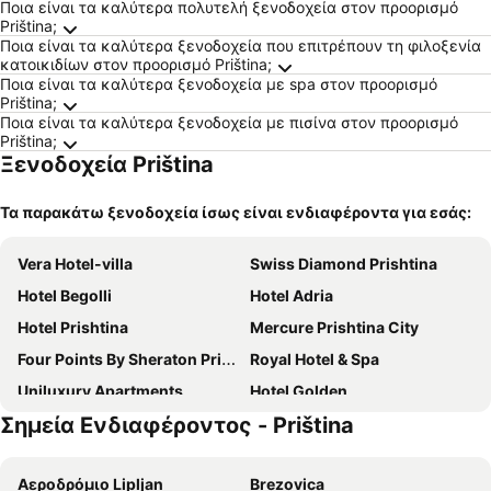
Ποια είναι τα καλύτερα πολυτελή ξενοδοχεία στον προορισμό
Priština;
Ποια είναι τα καλύτερα ξενοδοχεία που επιτρέπουν τη φιλοξενία
κατοικιδίων στον προορισμό Priština;
Ποια είναι τα καλύτερα ξενοδοχεία με spa στον προορισμό
Priština;
Ποια είναι τα καλύτερα ξενοδοχεία με πισίνα στον προορισμό
Priština;
Ξενοδοχεία Priština
Τα παρακάτω ξενοδοχεία ίσως είναι ενδιαφέροντα για εσάς:
Vera Hotel-villa
Swiss Diamond Prishtina
Hotel Begolli
Hotel Adria
Hotel Prishtina
Mercure Prishtina City
Four Points By Sheraton Prishtina City
Royal Hotel & Spa
Uniluxury Apartments
Hotel Golden
Σημεία Ενδιαφέροντος - Priština
Hotel Nartel
Grand Boutique Hotel
Hotel Diamond Prishtina
Courtyard by Marriott Prishtina
Aεροδρόμιο Lipljan
Brezovica
Hotel Sirius
International Prishtina & Spa