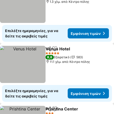
1.3 χλμ. από: Κέντρο πόλης
Επιλέξτε ημερομηνίες, για να
Εμφάνιση τιμών
δείτε τις ακριβείς τιμές
Venus Hotel
Κοινοποίηση
Προσθήκη στα αγαπημένα
Εμφάνιση τιμ
5 Αστέρια
8,8
Εξαιρετικό
583
11.1 χλμ. από: Κέντρο πόλης
Επιλέξτε ημερομηνίες, για να
Εμφάνιση τιμών
δείτε τις ακριβείς τιμές
Prishtina Center
Κοινοποίηση
Προσθήκη στα αγαπημένα
Εμφάνιση