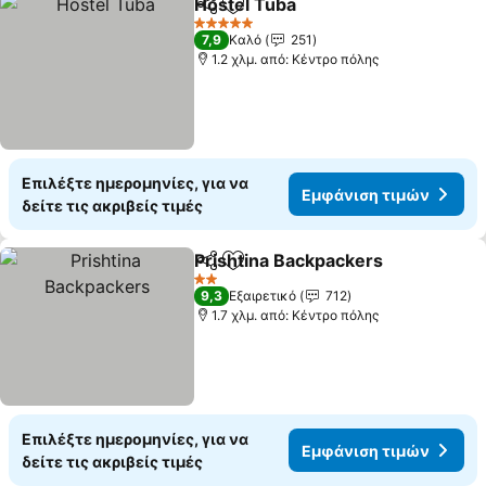
Hostel Tuba
Κοινοποίηση
Προσθήκη στα αγαπημένα
Εμφάνιση τιμ
5 Αστέρια
7,9
Καλό
251
1.2 χλμ. από: Κέντρο πόλης
Επιλέξτε ημερομηνίες, για να
Εμφάνιση τιμών
δείτε τις ακριβείς τιμές
Prishtina Backpackers
Κοινοποίηση
Προσθήκη στα αγαπημένα
Εμφ
2 Αστέρια
9,3
Εξαιρετικό
712
1.7 χλμ. από: Κέντρο πόλης
Επιλέξτε ημερομηνίες, για να
Εμφάνιση τιμών
δείτε τις ακριβείς τιμές