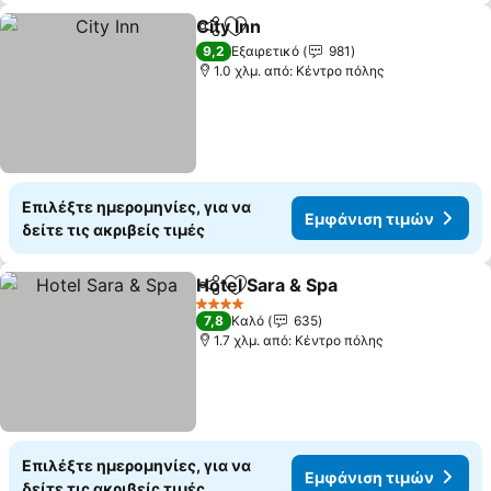
City Inn
Κοινοποίηση
Προσθήκη στα αγαπημένα
Εμφάνιση τιμών
9,2
Εξαιρετικό
981
1.0 χλμ. από: Κέντρο πόλης
Επιλέξτε ημερομηνίες, για να
Εμφάνιση τιμών
δείτε τις ακριβείς τιμές
Hotel Sara & Spa
Κοινοποίηση
Προσθήκη στα αγαπημένα
Εμφάνιση
4 Αστέρια
7,8
Καλό
635
1.7 χλμ. από: Κέντρο πόλης
Επιλέξτε ημερομηνίες, για να
Εμφάνιση τιμών
δείτε τις ακριβείς τιμές