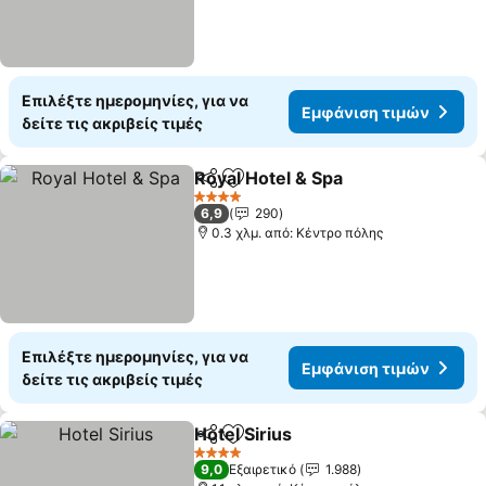
Επιλέξτε ημερομηνίες, για να
Εμφάνιση τιμών
δείτε τις ακριβείς τιμές
Royal Hotel & Spa
Κοινοποίηση
Προσθήκη στα αγαπημένα
Εμφάνισ
4 Αστέρια
6,9
290
0.3 χλμ. από: Κέντρο πόλης
Επιλέξτε ημερομηνίες, για να
Εμφάνιση τιμών
δείτε τις ακριβείς τιμές
Hotel Sirius
Κοινοποίηση
Προσθήκη στα αγαπημένα
Εμφάνιση τιμώ
4 Αστέρια
9,0
Εξαιρετικό
1.988