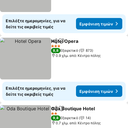
Επιλέξτε ημερομηνίες, για να
Εμφάνιση τιμών
δείτε τις ακριβείς τιμές
Hotel Opera
Κοινοποίηση
Προσθήκη στα αγαπημένα
Εμφάνιση τιμ
3 Αστέρια
8,8
Εξαιρετικό
873
0.9 χλμ. από: Κέντρο πόλης
Επιλέξτε ημερομηνίες, για να
Εμφάνιση τιμών
δείτε τις ακριβείς τιμές
Oda Boutique Hotel
Κοινοποίηση
Προσθήκη στα αγαπημένα
Εμφάνι
2 Αστέρια
9,8
Εξαιρετικό
14
0.7 χλμ. από: Κέντρο πόλης