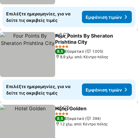
Επιλέξτε ημερομηνίες, για να
Εμφάνιση τιμών
δείτε τις ακριβείς τιμές
Four Points By Sheraton
Κοινοποίηση
Προσθήκη στα αγαπημένα
Prishtina City
Εμφάνιση τιμών
4 Αστέρια
9,5
Εξαιρετικό
1.005
8.9 χλμ. από: Κέντρο πόλης
Επιλέξτε ημερομηνίες, για να
Εμφάνιση τιμών
δείτε τις ακριβείς τιμές
Hotel Golden
Κοινοποίηση
Προσθήκη στα αγαπημένα
Εμφάνιση τι
4 Αστέρια
8,5
Εξαιρετικό
394
1.2 χλμ. από: Κέντρο πόλης