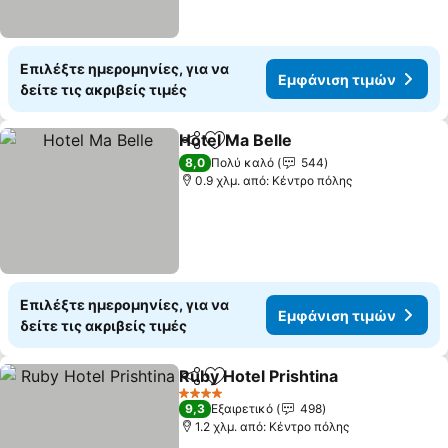
Επιλέξτε ημερομηνίες, για να
Εμφάνιση τιμών
δείτε τις ακριβείς τιμές
Hotel Ma Belle
Κοινοποίηση
Προσθήκη στα αγαπημένα
Εμφάνιση τ
8,0
Πολύ καλό
544
0.9 χλμ. από: Κέντρο πόλης
Επιλέξτε ημερομηνίες, για να
Εμφάνιση τιμών
δείτε τις ακριβείς τιμές
Ruby Hotel Prishtina
Κοινοποίηση
Προσθήκη στα αγαπημένα
Εμφάν
4 Αστέρια
9,3
Εξαιρετικό
498
1.2 χλμ. από: Κέντρο πόλης