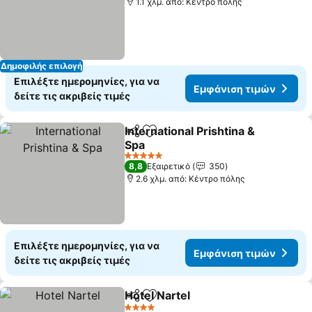
1.1 χλμ. από: Κέντρο πόλης
Δημοφιλής επιλογή
Επιλέξτε ημερομηνίες, για να
Εμφάνιση τιμών
δείτε τις ακριβείς τιμές
International Prishtina &
Κοινοποίηση
Προσθήκη στα αγαπημένα
Spa
Εμφάνιση τιμών
5 Αστέρια
8,8
Εξαιρετικό
350
2.6 χλμ. από: Κέντρο πόλης
Επιλέξτε ημερομηνίες, για να
Εμφάνιση τιμών
δείτε τις ακριβείς τιμές
Hotel Nartel
Κοινοποίηση
Προσθήκη στα αγαπημένα
Εμφάνιση τιμ