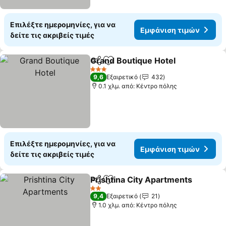
Επιλέξτε ημερομηνίες, για να
Εμφάνιση τιμών
δείτε τις ακριβείς τιμές
Grand Boutique Hotel
Κοινοποίηση
Προσθήκη στα αγαπημένα
Εμφά
3 Αστέρια
9,6
Εξαιρετικό
432
0.1 χλμ. από: Κέντρο πόλης
Επιλέξτε ημερομηνίες, για να
Εμφάνιση τιμών
δείτε τις ακριβείς τιμές
Prishtina City Apartments
Κοινοποίηση
Προσθήκη στα αγαπημένα
2 Αστέρια
9,4
Εξαιρετικό
21
1.0 χλμ. από: Κέντρο πόλης