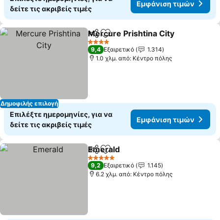
Εμφάνιση τιμών
δείτε τις ακριβείς τιμές
Mercure Prishtina City
Κοινοποίηση
Προσθήκη στα αγαπημένα
Εμφ
4 Αστέρια
9,4
Εξαιρετικό
1.314
1.0 χλμ. από: Κέντρο πόλης
Δημοφιλής επιλογή
Επιλέξτε ημερομηνίες, για να
Εμφάνιση τιμών
δείτε τις ακριβείς τιμές
Emerald
Κοινοποίηση
Προσθήκη στα αγαπημένα
Εμφάνιση τιμών
5 Αστέρια
9,2
Εξαιρετικό
1.145
6.2 χλμ. από: Κέντρο πόλης