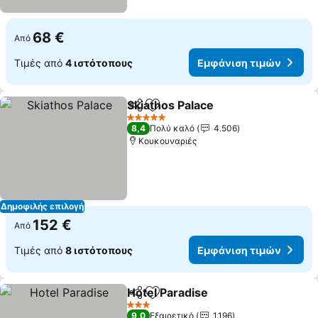
68 €
Από
Τιμές από
4 ιστότοπους
Εμφάνιση τιμών
Skiathos Palace
Κοινοποίηση
Προσθήκη στα αγαπημένα
5 Αστέρια
8,4
Πολύ καλό
4.506
Κουκουναριές
Δημοφιλής επιλογή
152 €
Από
Τιμές από
8 ιστότοπους
Εμφάνιση τιμών
Hotel Paradise
Κοινοποίηση
Προσθήκη στα αγαπημένα
3 Αστέρια
9,0
Εξαιρετικό
1.196