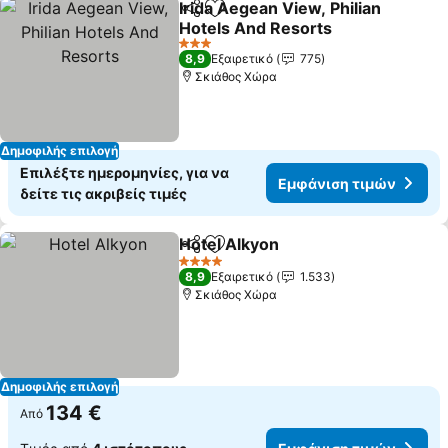
Irida Aegean View, Philian
Κοινοποίηση
Προσθήκη στα αγαπημένα
Hotels And Resorts
3 Αστέρια
8,9
Εξαιρετικό
775
Σκιάθος Χώρα
Δημοφιλής επιλογή
Επιλέξτε ημερομηνίες, για να
Εμφάνιση τιμών
δείτε τις ακριβείς τιμές
Hotel Alkyon
Κοινοποίηση
Προσθήκη στα αγαπημένα
4 Αστέρια
8,9
Εξαιρετικό
1.533
Σκιάθος Χώρα
Δημοφιλής επιλογή
134 €
Από