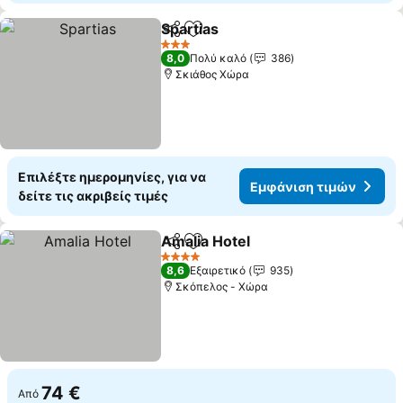
Spartias
Κοινοποίηση
Προσθήκη στα αγαπημένα
3 Αστέρια
8,0
Πολύ καλό
386
Σκιάθος Χώρα
Επιλέξτε ημερομηνίες, για να
Εμφάνιση τιμών
δείτε τις ακριβείς τιμές
Amalia Hotel
Κοινοποίηση
Προσθήκη στα αγαπημένα
4 Αστέρια
8,6
Εξαιρετικό
935
Σκόπελος - Χώρα
74 €
Από