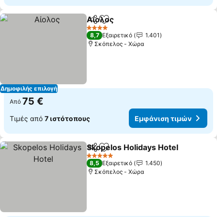
Αίολος
Κοινοποίηση
Προσθήκη στα αγαπημένα
4 Αστέρια
8,7
Εξαιρετικό
1.401
Σκόπελος - Χώρα
Δημοφιλής επιλογή
75 €
Από
Τιμές από
7 ιστότοπους
Εμφάνιση τιμών
Skopelos Holidays Hotel
Κοινοποίηση
Προσθήκη στα αγαπημένα
5 Αστέρια
8,5
Εξαιρετικό
1.450
Σκόπελος - Χώρα