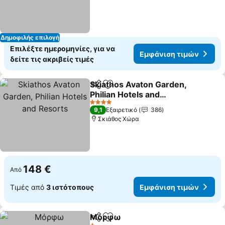
Δημοφιλής επιλογή
Επιλέξτε ημερομηνίες, για να
Εμφάνιση τιμών
δείτε τις ακριβείς τιμές
Skiathos Avaton Garden,
Κοινοποίηση
Προσθήκη στα αγαπημένα
Philian Hotels and
Resorts
4 Αστέρια
9,1
Εξαιρετικό
386
Σκιάθος Χώρα
148 €
Από
Τιμές από
3 ιστότοπους
Εμφάνιση τιμών
Μόρφω
Κοινοποίηση
Προσθήκη στα αγαπημένα