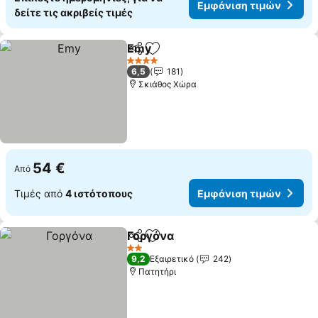
Εμφάνιση τιμών
δείτε τις ακριβείς τιμές
Emy
Κοινοποίηση
Προσθήκη στα αγαπημένα
4 Αστέρια
6,5
181
Σκιάθος Χώρα
54 €
Από
Τιμές από
4 ιστότοπους
Εμφάνιση τιμών
Γοργόνα
Κοινοποίηση
Προσθήκη στα αγαπημένα
2 Αστέρια
9,2
Εξαιρετικό
242
Πατητήρι