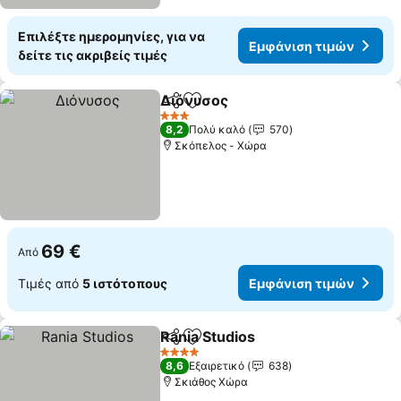
Επιλέξτε ημερομηνίες, για να
Εμφάνιση τιμών
δείτε τις ακριβείς τιμές
Διόνυσος
Κοινοποίηση
Προσθήκη στα αγαπημένα
3 Αστέρια
8,2
Πολύ καλό
570
Σκόπελος - Χώρα
69 €
Από
Τιμές από
5 ιστότοπους
Εμφάνιση τιμών
Rania Studios
Κοινοποίηση
Προσθήκη στα αγαπημένα
4 Αστέρια
8,6
Εξαιρετικό
638
Σκιάθος Χώρα