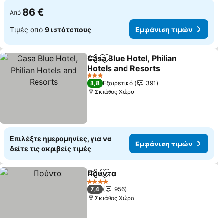
86 €
Από
Τιμές από
9 ιστότοπους
Εμφάνιση τιμών
Casa Blue Hotel, Philian
Κοινοποίηση
Προσθήκη στα αγαπημένα
Hotels and Resorts
3 Αστέρια
8,8
Εξαιρετικό
391
Σκιάθος Χώρα
Επιλέξτε ημερομηνίες, για να
Εμφάνιση τιμών
δείτε τις ακριβείς τιμές
Πούντα
Κοινοποίηση
Προσθήκη στα αγαπημένα
4 Αστέρια
7,4
956
Σκιάθος Χώρα