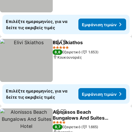
Επιλέξτε ημερομηνίες, για να
Εμφάνιση τιμών
δείτε τις ακριβείς τιμές
Elivi Skiathos
Κοινοποίηση
Προσθήκη στα αγαπημένα
5 Αστέρια
8,8
Εξαιρετικό
1.653
Κουκουναριές
Επιλέξτε ημερομηνίες, για να
Εμφάνιση τιμών
δείτε τις ακριβείς τιμές
Alonissos Beach
Κοινοποίηση
Προσθήκη στα αγαπημένα
Bungalows And Suites
Hotel
4 Αστέρια
8,7
Εξαιρετικό
1.665