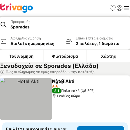
Αγαπημέν
Σύνδε
Με
Προορισμός
Sporades
Άφιξη/Αναχώρηση
Επισκέπτες & δωμάτια
Διάλεξε ημερομηνίες
2 πελάτες, 1 δωμάτιο
Ταξινόμηση
Φιλτράρισμα
Χάρτης
Ξενοδοχεία σε Sporades (Ελλάδα)
Πώς οι πληρωμές σε εμάς επηρεάζουν την κατάταξη
Hotel Akti
Κοινοποίηση
Προσθήκη στα αγαπημένα
2 Αστέρια
8,1
Πολύ καλό
597
Σκιάθος Χώρα
Επιλέξτε ημερομηνίες, για να