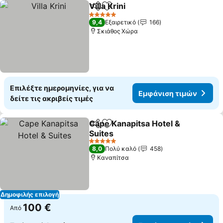
Villa Krini
Κοινοποίηση
Προσθήκη στα αγαπημένα
5 Αστέρια
9,4
Εξαιρετικό
166
Σκιάθος Χώρα
Επιλέξτε ημερομηνίες, για να
Εμφάνιση τιμών
δείτε τις ακριβείς τιμές
Cape Kanapitsa Hotel &
Κοινοποίηση
Προσθήκη στα αγαπημένα
Suites
5 Αστέρια
8,0
Πολύ καλό
458
Καναπίτσα
Δημοφιλής επιλογή
100 €
Από