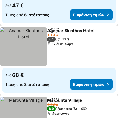
47 €
Από
Τιμές από
6 ιστότοπους
Εμφάνιση τιμών
Anamar Skiathos Hotel
Κοινοποίηση
Προσθήκη στα αγαπημένα
4 Αστέρια
6,1
337
Σκιάθος Χώρα
68 €
Από
Τιμές από
3 ιστότοπους
Εμφάνιση τιμών
Marpunta Village
Κοινοποίηση
Προσθήκη στα αγαπημένα
4 Αστέρια
8,9
Εξαιρετικό
1.669
Μαρπούντα