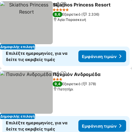
Skiathos Princess Resort
Κοινοποίηση
Προσθήκη στα αγαπημένα
5 Αστέρια
8,6
Εξαιρετικό
2.336
Αγία Παρασκευή
Δημοφιλής επιλογή
Επιλέξτε ημερομηνίες, για να
Εμφάνιση τιμών
δείτε τις ακριβείς τιμές
Πανσιόν Ανδρομέδα
Κοινοποίηση
Προσθήκη στα αγαπημένα
3 Αστέρια
9,4
Εξαιρετικό
378
Πατητήρι
Δημοφιλής επιλογή
Επιλέξτε ημερομηνίες, για να
Εμφάνιση τιμών
δείτε τις ακριβείς τιμές