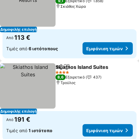
9,1
Εξαιρετικό
1.858
Σκιάθος Χώρα
Δημοφιλής επιλογή
113 €
Από
Τιμές από
6 ιστότοπους
Εμφάνιση τιμών
Skiathos Island Suites
Κοινοποίηση
Προσθήκη στα αγαπημένα
4 Αστέρια
8,6
Εξαιρετικό
437
Τρούλος
Δημοφιλής επιλογή
191 €
Από
Τιμές από
1 ιστότοπο
Εμφάνιση τιμών