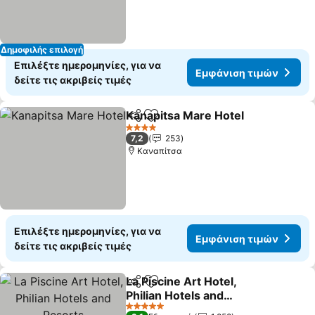
Δημοφιλής επιλογή
Επιλέξτε ημερομηνίες, για να
Εμφάνιση τιμών
δείτε τις ακριβείς τιμές
Kanapitsa Mare Hotel
Κοινοποίηση
Προσθήκη στα αγαπημένα
4 Αστέρια
7,2
253
Καναπίτσα
Επιλέξτε ημερομηνίες, για να
Εμφάνιση τιμών
δείτε τις ακριβείς τιμές
La Piscine Art Hotel,
Κοινοποίηση
Προσθήκη στα αγαπημένα
Philian Hotels and
Resorts
5 Αστέρια