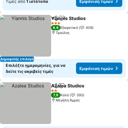
Τιμές από
1 ιστότοπο
Εμφάνιση τιμών
Yiannis Studios
Κοινοποίηση
Προσθήκη στα αγαπημένα
3 Αστέρια
8,6
Εξαιρετικό
406
Τρούλος
Δημοφιλής επιλογή
Επιλέξτε ημερομηνίες, για να
Εμφάνιση τιμών
δείτε τις ακριβείς τιμές
Azalea Studios
Κοινοποίηση
Προσθήκη στα αγαπημένα
2 Αστέρια
7,9
Καλό
393
Μεγάλη Άμμος