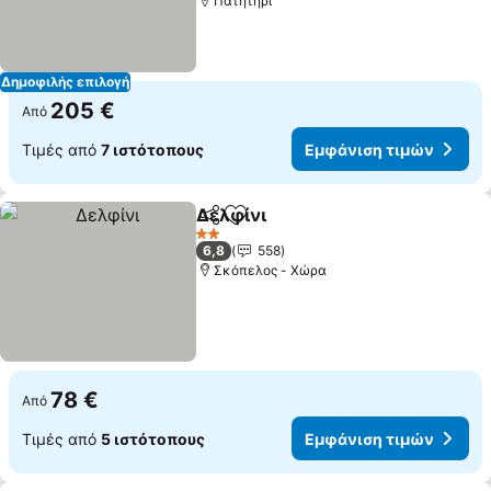
Πατητήρι
Δημοφιλής επιλογή
205 €
Από
Τιμές από
7 ιστότοπους
Εμφάνιση τιμών
Δελφίνι
Κοινοποίηση
Προσθήκη στα αγαπημένα
2 Αστέρια
6,8
558
Σκόπελος - Χώρα
78 €
Από
Τιμές από
5 ιστότοπους
Εμφάνιση τιμών