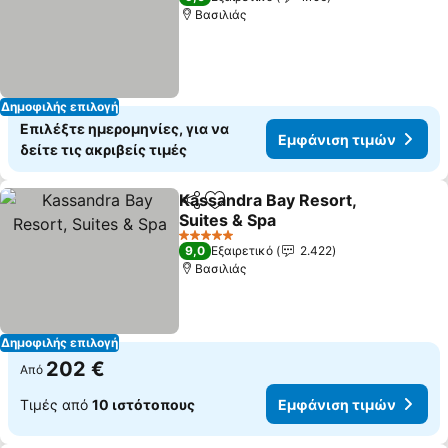
Βασιλιάς
Δημοφιλής επιλογή
Επιλέξτε ημερομηνίες, για να
Εμφάνιση τιμών
δείτε τις ακριβείς τιμές
Kassandra Bay Resort,
Κοινοποίηση
Προσθήκη στα αγαπημένα
Suites & Spa
5 Αστέρια
9,0
Εξαιρετικό
2.422
Βασιλιάς
Δημοφιλής επιλογή
202 €
Από
Τιμές από
10 ιστότοπους
Εμφάνιση τιμών