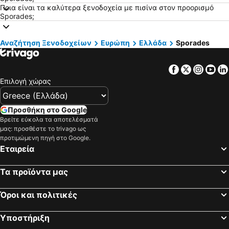
Ποια είναι τα καλύτερα ξενοδοχεία με πισίνα στον προορισμό
Ξενοδοχεία Λευκάδα
Ξενοδοχεία Κεφαλονιά
Sporades;
Ξενοδοχεία Σαντορίνη
Ξενοδοχεία Τήνος
Ξενοδοχεία Ρόδος
Ξενοδοχεία Πάρος
Αναζήτηση Ξενοδοχείων
Ευρώπη
Ελλάδα
Sporades
Ξενοδοχεία Σκιάθος
Ξενοδοχεία Νάξος
Ξενοδοχεία Άνδρος
Ξενοδοχεία Αίγινα
Facebook
Twitter
Insta
Yo
Επιλογή χώρας
Ξενοδοχεία Πήλιο
Ξενοδοχεία Σύρος
Ξενοδοχεία Κύθηρα
Ξενοδοχεία Λήμνος
Προσθήκη στο Google
Ξενοδοχεία Σκόπελος
Ξενοδοχεία Πάφος
Βρείτε εύκολα τα αποτελέσματά
μας: προσθέστε το trivago ως
προτιμώμενη πηγή στο Google.
Εταιρεία
Τα προϊόντα μας
Όροι και πολιτικές
Υποστήριξη