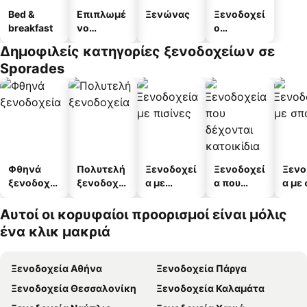
Bed &
Επιπλωμέ
Ξενώνας
Ξενοδοχεί
breakfast
νο
ο
διαμέρισμ
διαμερισμ
Δημοφιλείς κατηγορίες ξενοδοχείων σε
α
άτων
Sporades
Φθηνά
Πολυτελή
Ξενοδοχεί
Ξενοδοχεί
Ξενο
ξενοδοχεί
ξενοδοχεί
α με
α που
α με
α
α
πισίνες
δέχονται
κατοικίδι
Αυτοί οι κορυφαίοι προορισμοί είναι μόλις
α
ένα κλικ μακριά
Ξενοδοχεία Αθήνα
Ξενοδοχεία Πάργα
Ξενοδοχεία Θεσσαλονίκη
Ξενοδοχεία Καλαμάτα