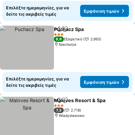
Επιλέξτε ημερομηνίες, για να
Εμφάνιση τιμών
δείτε τις ακριβείς τιμές
Puchacz Spa
Κοινοποίηση
Προσθήκη στα αγαπημένα
3 Αστέρια
8,6
Εξαιρετικό
2.993
Niechorze
Επιλέξτε ημερομηνίες, για να
Εμφάνιση τιμών
δείτε τις ακριβείς τιμές
Maloves Resort & Spa
Κοινοποίηση
Προσθήκη στα αγαπημένα
3 Αστέρια
7,3
2.718
Wladyslawowo