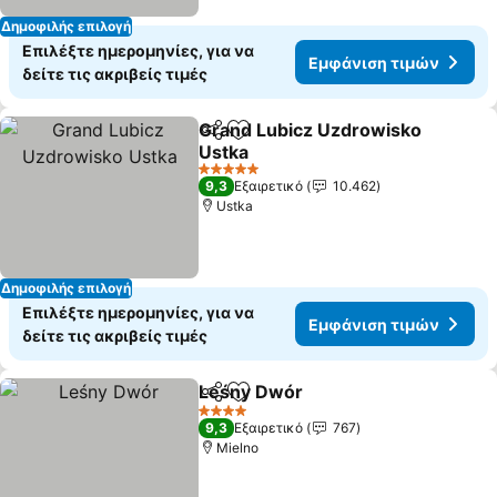
Δημοφιλής επιλογή
Επιλέξτε ημερομηνίες, για να
Εμφάνιση τιμών
δείτε τις ακριβείς τιμές
Grand Lubicz Uzdrowisko
Κοινοποίηση
Προσθήκη στα αγαπημένα
Ustka
5 Αστέρια
9,3
Εξαιρετικό
10.462
Ustka
Δημοφιλής επιλογή
Επιλέξτε ημερομηνίες, για να
Εμφάνιση τιμών
δείτε τις ακριβείς τιμές
Leśny Dwór
Κοινοποίηση
Προσθήκη στα αγαπημένα
4 Αστέρια
9,3
Εξαιρετικό
767
Mielno