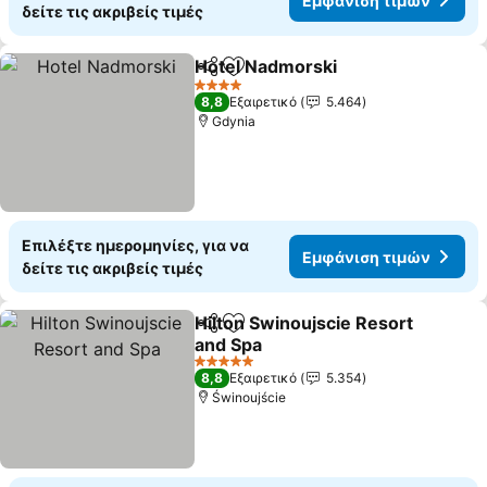
Εμφάνιση τιμών
δείτε τις ακριβείς τιμές
Hotel Nadmorski
Κοινοποίηση
Προσθήκη στα αγαπημένα
4 Αστέρια
8,8
Εξαιρετικό
5.464
Gdynia
Επιλέξτε ημερομηνίες, για να
Εμφάνιση τιμών
δείτε τις ακριβείς τιμές
Hilton Swinoujscie Resort
Κοινοποίηση
Προσθήκη στα αγαπημένα
and Spa
5 Αστέρια
8,8
Εξαιρετικό
5.354
Świnoujście