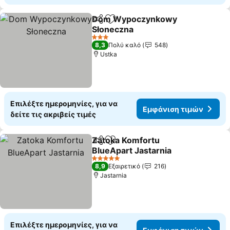
Dom Wypoczynkowy
Κοινοποίηση
Προσθήκη στα αγαπημένα
Słoneczna
3 Αστέρια
8,3
Πολύ καλό
548
Ustka
Επιλέξτε ημερομηνίες, για να
Εμφάνιση τιμών
δείτε τις ακριβείς τιμές
Zatoka Komfortu
Κοινοποίηση
Προσθήκη στα αγαπημένα
BlueApart Jastarnia
5 Αστέρια
8,9
Εξαιρετικό
216
Jastarnia
Επιλέξτε ημερομηνίες, για να