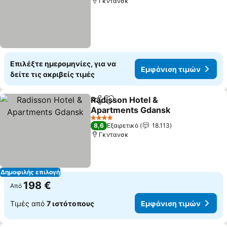
Γκντανσκ
Επιλέξτε ημερομηνίες, για να
Εμφάνιση τιμών
δείτε τις ακριβείς τιμές
Radisson Hotel &
Κοινοποίηση
Προσθήκη στα αγαπημένα
Apartments Gdansk
4 Αστέρια
8,6
Εξαιρετικό
18.113
Γκντανσκ
Δημοφιλής επιλογή
198 €
Από
Τιμές από
7 ιστότοπους
Εμφάνιση τιμών