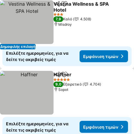
Vestina Wellness & SPA
Κοινοποίηση
Προσθήκη στα αγαπημένα
Hotel
3 Αστέρια
7,9
Καλό
4.508
Misdroy
Δημοφιλής επιλογή
Επιλέξτε ημερομηνίες, για να
Εμφάνιση τιμών
δείτε τις ακριβείς τιμές
Haffner
Κοινοποίηση
Προσθήκη στα αγαπημένα
5 Αστέρια
9,0
Εξαιρετικό
4.704
Sopot
Επιλέξτε ημερομηνίες, για να
Εμφάνιση τιμών
δείτε τις ακριβείς τιμές