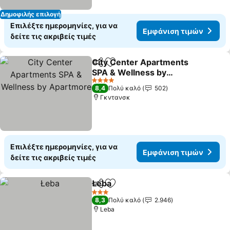
Δημοφιλής επιλογή
Επιλέξτε ημερομηνίες, για να
Εμφάνιση τιμών
δείτε τις ακριβείς τιμές
City Center Apartments
Κοινοποίηση
Προσθήκη στα αγαπημένα
SPA & Wellness by
Apartmore
4 Αστέρια
8,4
Πολύ καλό
502
Γκντανσκ
Επιλέξτε ημερομηνίες, για να
Εμφάνιση τιμών
δείτε τις ακριβείς τιμές
Łeba
Κοινοποίηση
Προσθήκη στα αγαπημένα
3 Αστέρια
8,3
Πολύ καλό
2.946
Leba