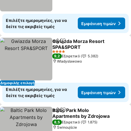
Επιλέξτε ημερομηνίες, για να
Εμφάνιση τιμών
δείτε τις ακριβείς τιμές
Gwiazda Morza Resort
Κοινοποίηση
Προσθήκη στα αγαπημένα
SPA&SPORT
4 Αστέρια
9,2
Εξαιρετικό
5.382
Wladyslawowo
Δημοφιλής επιλογή
Επιλέξτε ημερομηνίες, για να
Εμφάνιση τιμών
δείτε τις ακριβείς τιμές
Baltic Park Molo
Κοινοποίηση
Προσθήκη στα αγαπημένα
Apartments by Zdrojowa
8,5
Εξαιρετικό
1.875
Świnoujście