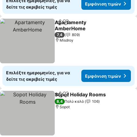
Επιλέξτε ημερομηνίες, για να
Εμφάνιση τιμών
δείτε τις ακριβείς τιμές
Apartamenty
Κοινοποίηση
Προσθήκη στα αγαπημένα
AmberHome
7,4
809
Misdroy
Επιλέξτε ημερομηνίες, για να
Εμφάνιση τιμών
δείτε τις ακριβείς τιμές
Sopot Holiday Rooms
Κοινοποίηση
Προσθήκη στα αγαπημένα
8,4
Πολύ καλό
106
Sopot