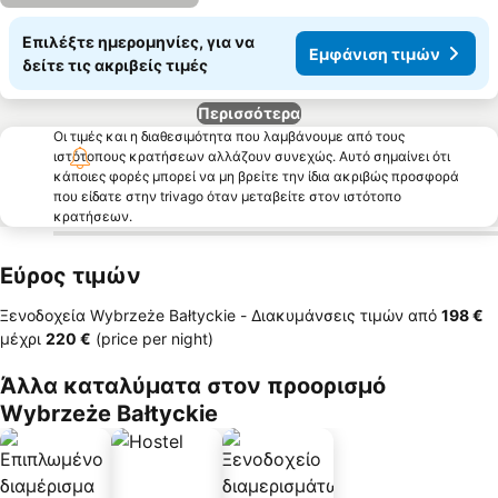
Επιλέξτε ημερομηνίες, για να
Εμφάνιση τιμών
δείτε τις ακριβείς τιμές
Περισσότερα
Οι τιμές και η διαθεσιμότητα που λαμβάνουμε από τους
ιστότοπους κρατήσεων αλλάζουν συνεχώς. Αυτό σημαίνει ότι
κάποιες φορές μπορεί να μη βρείτε την ίδια ακριβώς προσφορά
που είδατε στην trivago όταν μεταβείτε στον ιστότοπο
κρατήσεων.
Εύρος τιμών
Ξενοδοχεία Wybrzeże Bałtyckie -
Διακυμάνσεις τιμών
από
‎198 €
μέχρι
‎220 €
(price per night)
Άλλα καταλύματα στον προορισμό
Wybrzeże Bałtyckie