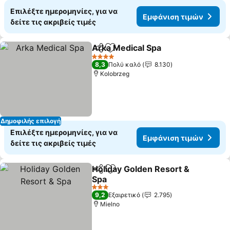
Επιλέξτε ημερομηνίες, για να
Εμφάνιση τιμών
δείτε τις ακριβείς τιμές
Arka Medical Spa
Κοινοποίηση
Προσθήκη στα αγαπημένα
4 Αστέρια
8,3
Πολύ καλό
8.130
Kolobrzeg
Δημοφιλής επιλογή
Επιλέξτε ημερομηνίες, για να
Εμφάνιση τιμών
δείτε τις ακριβείς τιμές
Holiday Golden Resort &
Κοινοποίηση
Προσθήκη στα αγαπημένα
Spa
3 Αστέρια
9,2
Εξαιρετικό
2.795
Mielno