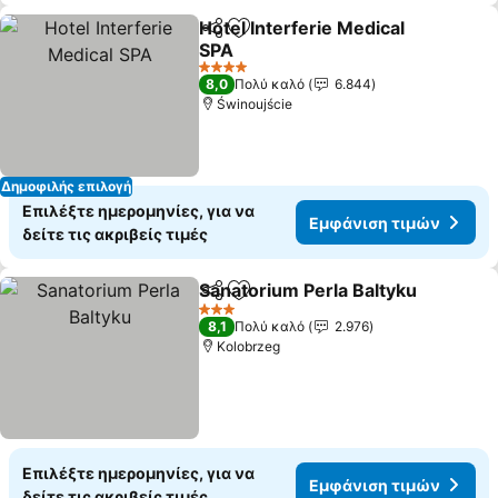
Hotel Interferie Medical
Κοινοποίηση
Προσθήκη στα αγαπημένα
SPA
4 Αστέρια
8,0
Πολύ καλό
6.844
Świnoujście
Δημοφιλής επιλογή
Επιλέξτε ημερομηνίες, για να
Εμφάνιση τιμών
δείτε τις ακριβείς τιμές
Sanatorium Perla Baltyku
Κοινοποίηση
Προσθήκη στα αγαπημένα
3 Αστέρια
8,1
Πολύ καλό
2.976
Kolobrzeg
Επιλέξτε ημερομηνίες, για να
Εμφάνιση τιμών
δείτε τις ακριβείς τιμές