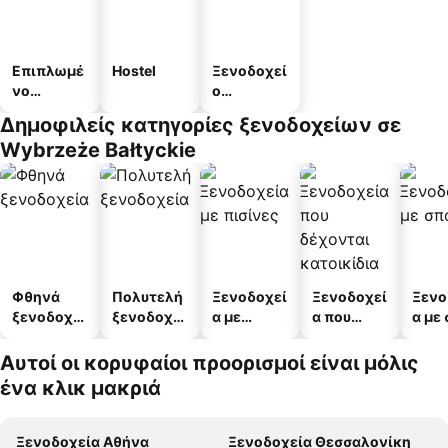
Επιπλωμέ
Hostel
Ξενοδοχεί
νο
ο
διαμέρισμ
διαμερισμ
Δημοφιλείς κατηγορίες ξενοδοχείων σε
α
άτων
Wybrzeże Bałtyckie
Φθηνά
Πολυτελή
Ξενοδοχεί
Ξενοδοχεί
Ξενο
ξενοδοχεί
ξενοδοχεί
α με
α που
α με
α
α
πισίνες
δέχονται
κατοικίδι
Αυτοί οι κορυφαίοι προορισμοί είναι μόλις
α
ένα κλικ μακριά
Ξενοδοχεία Αθήνα
Ξενοδοχεία Θεσσαλονίκη