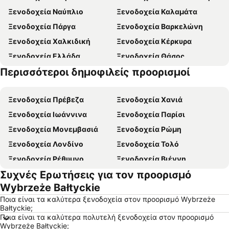
Ξενοδοχεία Ναύπλιο
Ξενοδοχεία Καλαμάτα
Ξενοδοχεία Πάργα
Ξενοδοχεία Βαρκελώνη
Ξενοδοχεία Χαλκιδική
Ξενοδοχεία Κέρκυρα
Ξενοδοχεία Ελλάδα
Ξενοδοχεία Θάσος
Περισσότεροι δημοφιλείς προορισμοί
Ξενοδοχεία Ζάκυνθος
Ξενοδοχεία Εύβοια
Ξενοδοχεία Πρέβεζα
Ξενοδοχεία Χανιά
Ξενοδοχεία Ιωάννινα
Ξενοδοχεία Παρίσι
Ξενοδοχεία Μονεμβασιά
Ξενοδοχεία Ρώμη
Ξενοδοχεία Λονδίνο
Ξενοδοχεία Τολό
Ξενοδοχεία Ρέθυμνο
Ξενοδοχεία Βιέννη
Συχνές Ερωτήσεις για τον προορισμό
Ξενοδοχεία Βόλος
Ξενοδοχεία Ηράκλειο
Wybrzeże Bałtyckie
Ξενοδοχεία Κωνσταντινούπολη
Ξενοδοχεία Πλαταμώνας
Ποια είναι τα καλύτερα ξενοδοχεία στον προορισμό Wybrzeże
Ξενοδοχεία Νάξος - Χώρα
Ξενοδοχεία Βουδαπέστη
Bałtyckie;
Ποια είναι τα καλύτερα πολυτελή ξενοδοχεία στον προορισμό
Ξενοδοχεία Λουτράκι
Ξενοδοχεία Αλεξανδρούπολη
Wybrzeże Bałtyckie;