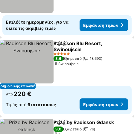
Επιλέξτε ημερομηνίες, για να
Εμφάνιση τιμών
δείτε τις ακριβείς τιμές
Radisson Blu Resort,
Κοινοποίηση
Προσθήκη στα αγαπημένα
Swinoujscie
5 Αστέρια
8,6
Εξαιρετικό
18.693
Świnoujście
Δημοφιλής επιλογή
220 €
Από
Τιμές από
6 ιστότοπους
Εμφάνιση τιμών
Prize by Radisson Gdansk
Κοινοποίηση
Προσθήκη στα αγαπημένα
9,0
Εξαιρετικό
76