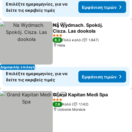
Επιλέξτε ημερομηνίες, για να
Εμφάνιση τιμών
δείτε τις ακριβείς τιμές
Na Wydmach. Spokój.
Κοινοποίηση
Προσθήκη στα αγαπημένα
Cisza. Las dookoła
3 Αστέρια
8,2
Πολύ καλό
1.847
Hela
Δημοφιλής επιλογή
Επιλέξτε ημερομηνίες, για να
Εμφάνιση τιμών
δείτε τις ακριβείς τιμές
Grand Kapitan Medi Spa
Κοινοποίηση
Προσθήκη στα αγαπημένα
3 Αστέρια
7,6
Καλό
1.142
Ustronie Morskie