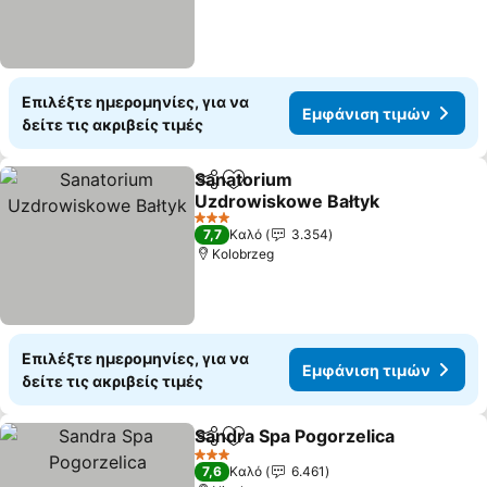
Επιλέξτε ημερομηνίες, για να
Εμφάνιση τιμών
δείτε τις ακριβείς τιμές
Sanatorium
Κοινοποίηση
Προσθήκη στα αγαπημένα
Uzdrowiskowe Bałtyk
3 Αστέρια
7,7
Καλό
3.354
Kolobrzeg
Επιλέξτε ημερομηνίες, για να
Εμφάνιση τιμών
δείτε τις ακριβείς τιμές
Sandra Spa Pogorzelica
Κοινοποίηση
Προσθήκη στα αγαπημένα
3 Αστέρια
7,6
Καλό
6.461