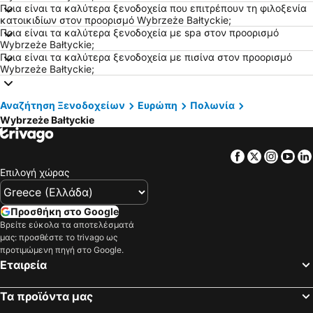
Ξενοδοχεία Στοκχόλμη
Ξενοδοχεία Κρήτη
Ποια είναι τα καλύτερα ξενοδοχεία που επιτρέπουν τη φιλοξενία
κατοικιδίων στον προορισμό Wybrzeże Bałtyckie;
Ξενοδοχεία Πελοπόννησος
Ξενοδοχεία Μύκονος
Ποια είναι τα καλύτερα ξενοδοχεία με spa στον προορισμό
Wybrzeże Bałtyckie;
Ξενοδοχεία Αίγινα
Ξενοδοχεία Κεφαλονιά
Ποια είναι τα καλύτερα ξενοδοχεία με πισίνα στον προορισμό
Ξενοδοχεία Λευκάδα
Ξενοδοχεία Ρόδος
Wybrzeże Bałtyckie;
Ξενοδοχεία Σκιάθος
Ξενοδοχεία Τήνος
Αναζήτηση Ξενοδοχείων
Ευρώπη
Πολωνία
Ξενοδοχεία Πήλιο
Ξενοδοχεία Σαντορίνη
Wybrzeże Bałtyckie
Ξενοδοχεία Άνδρος
Ξενοδοχεία Νάξος
Ξενοδοχεία Πάρος
Ξενοδοχεία Σύρος
Facebook
Twitter
Insta
Yo
Ξενοδοχεία Πόρος
Ξενοδοχεία Σκόπελος
Επιλογή χώρας
Ξενοδοχεία Αγκίστρι
Ξενοδοχεία Λήμνος
Προσθήκη στο Google
Βρείτε εύκολα τα αποτελέσματά
μας: προσθέστε το trivago ως
προτιμώμενη πηγή στο Google.
Εταιρεία
Τα προϊόντα μας