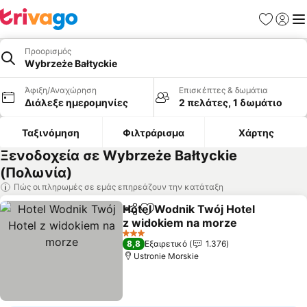
Αγαπημέν
Σύνδε
Με
Προορισμός
Wybrzeże Bałtyckie
Άφιξη/Αναχώρηση
Επισκέπτες & δωμάτια
Διάλεξε ημερομηνίες
2 πελάτες, 1 δωμάτιο
Ταξινόμηση
Φιλτράρισμα
Χάρτης
Ξενοδοχεία σε Wybrzeże Bałtyckie
(Πολωνία)
Πώς οι πληρωμές σε εμάς επηρεάζουν την κατάταξη
Hotel Wodnik Twój Hotel
Κοινοποίηση
Προσθήκη στα αγαπημένα
z widokiem na morze
3 Αστέρια
8,8
Εξαιρετικό
1.376
Ustronie Morskie