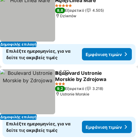
Hotel Linea Mare
Κοινοποίηση
Προσθήκη στα αγαπημένα
5 Αστέρια
8,8
Εξαιρετικό
4.505
Dziwnów
Δημοφιλής επιλογή
Επιλέξτε ημερομηνίες, για να
Εμφάνιση τιμών
δείτε τις ακριβείς τιμές
Boulevard Ustronie
Κοινοποίηση
Προσθήκη στα αγαπημένα
Morskie by Zdrojowa
3 Αστέρια
9,2
Εξαιρετικό
3.218
Ustronie Morskie
Δημοφιλής επιλογή
Επιλέξτε ημερομηνίες, για να
Εμφάνιση τιμών
δείτε τις ακριβείς τιμές