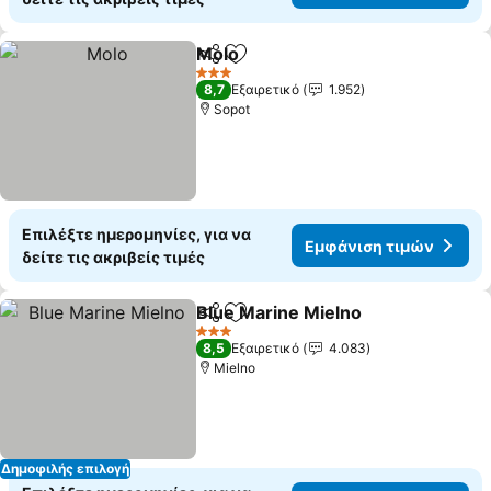
Molo
Κοινοποίηση
Προσθήκη στα αγαπημένα
3 Αστέρια
8,7
Εξαιρετικό
1.952
Sopot
Επιλέξτε ημερομηνίες, για να
Εμφάνιση τιμών
δείτε τις ακριβείς τιμές
Blue Marine Mielno
Κοινοποίηση
Προσθήκη στα αγαπημένα
3 Αστέρια
8,5
Εξαιρετικό
4.083
Mielno
Δημοφιλής επιλογή