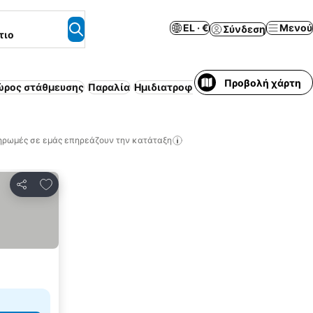
EL · €
Μενού
Σύνδεση
τιο
Προβολή χάρτη
ώρος στάθμευσης
Παραλία
Ημιδιατροφή
Επιπλωμένο διαμέρισ
ηρωμές σε εμάς επηρεάζουν την κατάταξη
Προσθήκη στα αγαπημένα
Κοινοποίηση