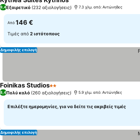
Kythea Suites Kythnos
Εμφάνιση τιμών
Εξαιρετικό
(232 αξιολογήσεις)
9,4
7.3 χλμ. από: Αντώνηδες
146 €
Από
Τιμές από
2 ιστότοπους
Δημοφιλής επιλογή
Foinikas Studios
2 Αστέρια
Εμφάνιση τιμών
Πολύ καλό
(260 αξιολογήσεις)
8,4
5.9 χλμ. από: Αντώνηδες
Επιλέξτε ημερομηνίες, για να δείτε τις ακριβείς τιμές
Δημοφιλής επιλογή