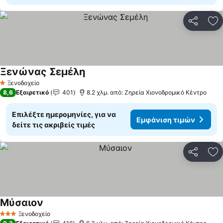
Κοινοποί
Πρ
Ξενώνας Σεμέλη
Ξενοδοχείο
1 Αστέρια
8,6
Εξαιρετικό
401
8.2 χλμ. από: Ζηρεία Χιονοδρομικό Κέντρο
Επιλέξτε ημερομηνίες, για να
Εμφάνιση τιμών
δείτε τις ακριβείς τιμές
Κοινοποί
Πρ
Μύσαιον
Ξενοδοχείο
3 Αστέρια