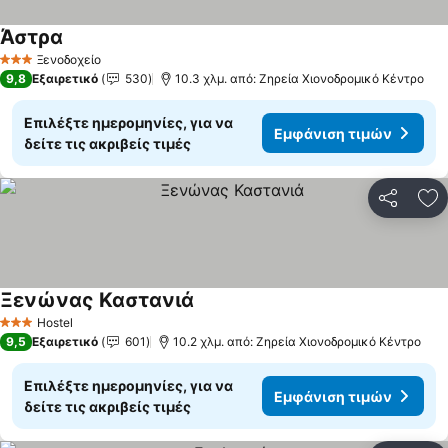
Άστρα
Ξενοδοχείο
3 Αστέρια
9,8
Εξαιρετικό
530
10.3 χλμ. από: Ζηρεία Χιονοδρομικό Κέντρο
Επιλέξτε ημερομηνίες, για να
Εμφάνιση τιμών
δείτε τις ακριβείς τιμές
Κοινοποί
Πρ
Ξενώνας Καστανιά
Hostel
3 Αστέρια
9,5
Εξαιρετικό
601
10.2 χλμ. από: Ζηρεία Χιονοδρομικό Κέντρο
Επιλέξτε ημερομηνίες, για να
Εμφάνιση τιμών
δείτε τις ακριβείς τιμές