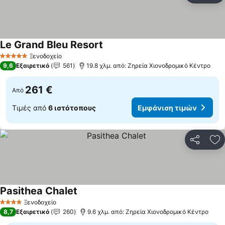
Le Grand Bleu Resort
Ξενοδοχείο
5 Αστέρια
9,6
Εξαιρετικό
561
19.8 χλμ. από: Ζηρεία Χιονοδρομικό Κέντρο
261 €
Από
Τιμές από
6 ιστότοπους
Εμφάνιση τιμών
Κοινοποί
Πρ
Pasithea Chalet
Ξενοδοχείο
4 Αστέρια
8,7
Εξαιρετικό
260
9.6 χλμ. από: Ζηρεία Χιονοδρομικό Κέντρο