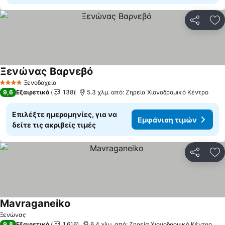
Κοινοποί
Πρ
Ξενώνας Βαρνεβό
Ξενοδοχείο
4 Αστέρια
9,6
Εξαιρετικό
138
5.3 χλμ. από: Ζηρεία Χιονοδρομικό Κέντρο
Επιλέξτε ημερομηνίες, για να
Εμφάνιση τιμών
δείτε τις ακριβείς τιμές
Κοινοποί
Πρ
Mavraganeiko
Ξενώνας
9,8
Εξαιρετικό
1.616
6.4 χλμ. από: Ζηρεία Χιονοδρομικό Κέντρο