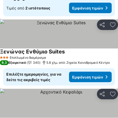
Τιμές από
2 ιστότοπους
Εμφάνιση τιμών
Κοινοποί
Πρ
Ξενώνας Ενθύμιο Suites
Επιπλωμένο διαμέρισμα
3 Αστέρια
9,3
Εξαιρετικό
340
5.8 χλμ. από: Ζηρεία Χιονοδρομικό Κέντρο
Επιλέξτε ημερομηνίες, για να
Εμφάνιση τιμών
δείτε τις ακριβείς τιμές
Κοινοποί
Πρ