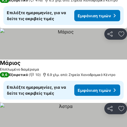
9,2
Εξαιρετικό
416
6.3 χλμ. από: Ζηρεία Χιονοδρομικό Κέντρο
Επιλέξτε ημερομηνίες, για να
Εμφάνιση τιμών
δείτε τις ακριβείς τιμές
Κοινοποί
Πρ
Μάριος
Επιπλωμένο διαμέρισμα
9,6
Εξαιρετικό
10
6.9 χλμ. από: Ζηρεία Χιονοδρομικό Κέντρο
Επιλέξτε ημερομηνίες, για να
Εμφάνιση τιμών
δείτε τις ακριβείς τιμές
Κοινοποί
Πρ