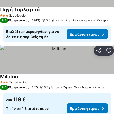
Πηγή Ταρλαμπά
Ξενοδοχείο
3 Αστέρια
9,3
Εξαιρετικό
1.913
5.3 χλμ. από: Ζηρεία Χιονοδρομικό Κέντρο
Επιλέξτε ημερομηνίες, για να
Εμφάνιση τιμών
δείτε τις ακριβείς τιμές
Κοινοποί
Πρ
Miltilon
Ξενοδοχείο
3 Αστέρια
9,5
Εξαιρετικό
157
6.7 χλμ. από: Ζηρεία Χιονοδρομικό Κέντρο
119 €
Από
Τιμές από
3 ιστότοπους
Εμφάνιση τιμών