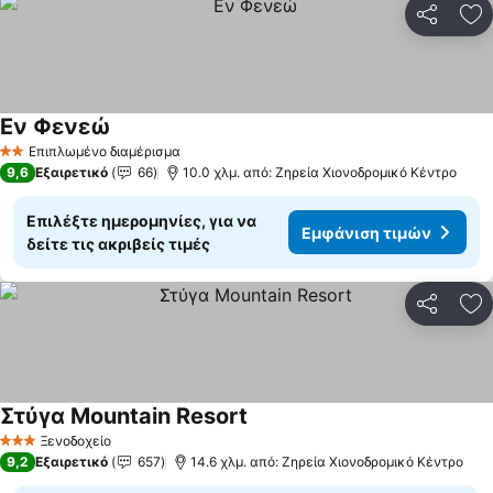
Κοινοποί
Πρ
Εν Φενεώ
Επιπλωμένο διαμέρισμα
2 Αστέρια
9,6
Εξαιρετικό
66
10.0 χλμ. από: Ζηρεία Χιονοδρομικό Κέντρο
Επιλέξτε ημερομηνίες, για να
Εμφάνιση τιμών
δείτε τις ακριβείς τιμές
Κοινοποί
Πρ
Στύγα Mountain Resort
Ξενοδοχείο
3 Αστέρια
9,2
Εξαιρετικό
657
14.6 χλμ. από: Ζηρεία Χιονοδρομικό Κέντρο