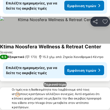
Επιλέξτε ημερομηνίες, για να
Εμφάνιση τιμών
δείτε τις ακριβείς τιμές
Κοινοποί
Πρ
Ktima Noosfera Wellness & Retreat Center
Ξενώνας
9,5
Εξαιρετικό
173
15.3 χλμ. από: Ζηρεία Χιονοδρομικό Κέντρο
Επιλέξτε ημερομηνίες, για να
Εμφάνιση τιμών
δείτε τις ακριβείς τιμές
Περισσότερα
Οι τιμές και η διαθεσιμότητα που λαμβάνουμε από τους
ιστότοπους κρατήσεων αλλάζουν συνεχώς. Αυτό σημαίνει ότι
κάποιες φορές μπορεί να μη βρείτε την ίδια ακριβώς προσφορά
που είδατε στην trivago όταν μεταβείτε στον ιστότοπο
κρατήσεων.