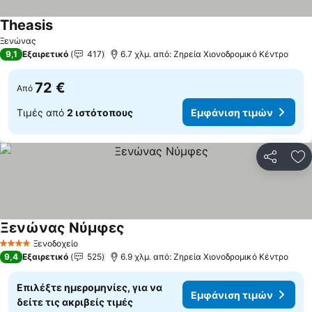
Theasis
Ξενώνας
9,1
Εξαιρετικό
417
6.7 χλμ. από: Ζηρεία Χιονοδρομικό Κέντρο
72 €
Από
Τιμές από
2 ιστότοπους
Εμφάνιση τιμών
Κοινοποί
Πρ
Ξενώνας Νύμφες
Ξενοδοχείο
4 Αστέρια
9,4
Εξαιρετικό
525
6.9 χλμ. από: Ζηρεία Χιονοδρομικό Κέντρο
Επιλέξτε ημερομηνίες, για να
Εμφάνιση τιμών
δείτε τις ακριβείς τιμές