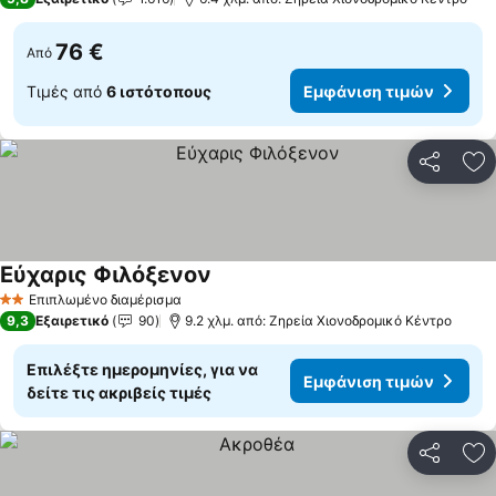
76 €
Από
Τιμές από
6 ιστότοπους
Εμφάνιση τιμών
Κοινοποί
Πρ
Εύχαρις Φιλόξενον
Επιπλωμένο διαμέρισμα
2 Αστέρια
9,3
Εξαιρετικό
90
9.2 χλμ. από: Ζηρεία Χιονοδρομικό Κέντρο
Επιλέξτε ημερομηνίες, για να
Εμφάνιση τιμών
δείτε τις ακριβείς τιμές
Κοινοποί
Πρ