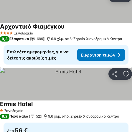
Αρχοντικό Φιαμέγκου
Ξενοδοχείο
4 Αστέρια
9,3
Εξαιρετικό
699
6.9 χλμ. από: Ζηρεία Χιονοδρομικό Κέντρο
Επιλέξτε ημερομηνίες, για να
Εμφάνιση τιμών
δείτε τις ακριβείς τιμές
Κοινοποί
Πρ
Ermis Hotel
Ξενοδοχείο
1 Αστέρια
8,2
Πολύ καλό
52
9.6 χλμ. από: Ζηρεία Χιονοδρομικό Κέντρο
56 €
Από