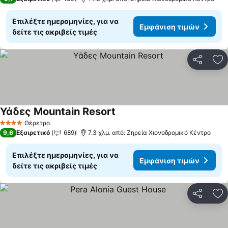
Επιλέξτε ημερομηνίες, για να
Εμφάνιση τιμών
δείτε τις ακριβείς τιμές
Κοινοποί
Πρ
Υάδες Mountain Resort
Θέρετρο
4 Αστέρια
9,6
Εξαιρετικό
689
7.3 χλμ. από: Ζηρεία Χιονοδρομικό Κέντρο
Επιλέξτε ημερομηνίες, για να
Εμφάνιση τιμών
δείτε τις ακριβείς τιμές
Κοινοποί
Πρ