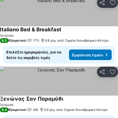
Κοινοποί
Πρ
Italiano Bed & Breakfast
Ξενώνας
9,2
Εξαιρετικό
171
6.8 χλμ. από: Ζηρεία Χιονοδρομικό Κέντρο
Επιλέξτε ημερομηνίες, για να
Εμφάνιση τιμών
δείτε τις ακριβείς τιμές
Κοινοποί
Πρ
Ξενώνας Σαν Παραμύθι
Ξενώνας
9,4
Εξαιρετικό
49
5.9 χλμ. από: Ζηρεία Χιονοδρομικό Κέντρο