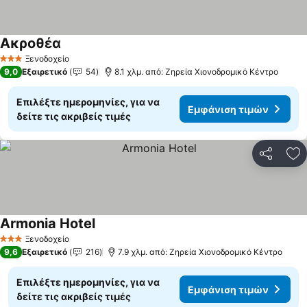
Ακροθέα
Ξενοδοχείο
3 Αστέρια
9,0
Εξαιρετικό
54
8.1 χλμ. από: Ζηρεία Χιονοδρομικό Κέντρο
Επιλέξτε ημερομηνίες, για να
Εμφάνιση τιμών
δείτε τις ακριβείς τιμές
Κοινοποί
Πρ
Armonia Hotel
Ξενοδοχείο
3 Αστέρια
9,6
Εξαιρετικό
216
7.9 χλμ. από: Ζηρεία Χιονοδρομικό Κέντρο
Επιλέξτε ημερομηνίες, για να
Εμφάνιση τιμών
δείτε τις ακριβείς τιμές