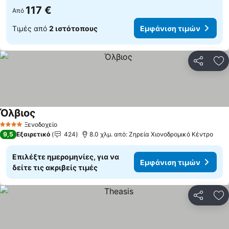
117 €
Από
Τιμές από
2 ιστότοπους
Εμφάνιση τιμών
Κοινοποί
Πρ
Όλβιος
Ξενοδοχείο
4 Αστέρια
9,5
Εξαιρετικό
424
8.0 χλμ. από: Ζηρεία Χιονοδρομικό Κέντρο
Επιλέξτε ημερομηνίες, για να
Εμφάνιση τιμών
δείτε τις ακριβείς τιμές
Κοινοποί
Πρ