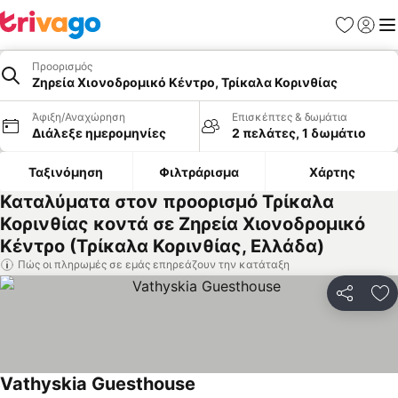
Αγαπημέν
Σύνδε
Με
Προορισμός
Ζηρεία Χιονοδρομικό Κέντρο, Τρίκαλα Κορινθίας
Άφιξη/Αναχώρηση
Επισκέπτες & δωμάτια
Διάλεξε ημερομηνίες
2 πελάτες, 1 δωμάτιο
Ταξινόμηση
Φιλτράρισμα
Χάρτης
Καταλύματα στον προορισμό Τρίκαλα
Κορινθίας κοντά σε Ζηρεία Χιονοδρομικό
Κέντρο (Τρίκαλα Κορινθίας, Ελλάδα)
Πώς οι πληρωμές σε εμάς επηρεάζουν την κατάταξη
Κοινοποί
Πρ
Vathyskia Guesthouse