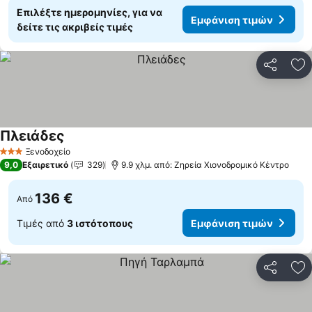
Επιλέξτε ημερομηνίες, για να
Εμφάνιση τιμών
δείτε τις ακριβείς τιμές
Κοινοποί
Πρ
Πλειάδες
Ξενοδοχείο
3 Αστέρια
9,0
Εξαιρετικό
329
9.9 χλμ. από: Ζηρεία Χιονοδρομικό Κέντρο
136 €
Από
Τιμές από
3 ιστότοπους
Εμφάνιση τιμών
Κοινοποί
Πρ