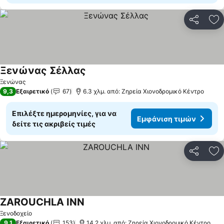
Κοινοποί
Πρ
Ξενώνας Σέλλας
Ξενώνας
9,3
Εξαιρετικό
67
6.3 χλμ. από: Ζηρεία Χιονοδρομικό Κέντρο
Επιλέξτε ημερομηνίες, για να
Εμφάνιση τιμών
δείτε τις ακριβείς τιμές
Κοινοποί
Πρ
ZAROUCHLA INN
Ξενοδοχείο
9,1
Εξαιρετικό
153
14.2 χλμ. από: Ζηρεία Χιονοδρομικό Κέντρο