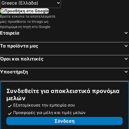
Λίμνη Δόξα
Κορινθία
Αλμυροπόταμος
Νέα Σμύρνη
Προσθήκη στο Google
Βρείτε εύκολα τα αποτελέσματά
Χιλιαδού
Αλεποχώρι
μας: προσθέστε το trivago ως
Μοναστηράκι
Παιανία
προτιμώμενη πηγή στο Google.
Εταιρεία
Κεντρική Πλατεία Καλαμάτας
Σιδηροδρομικός Σταθμός Αθήνας - Σταθμός Λαρίσης
Ορεινή Ναυπακτία
Πεύκη
Τα προϊόντα μας
Κολώνα
Λευκαντί
Όροι και πολιτικές
Τσιλιβί
Ντάπια
Παραλία Ροβιές
Ψάθα
Υποστήριξη
Το Λιμάνι της Σκοπέλου
Αλύπα
Παραλία Ωρωπού
Τολό
Συνδεθείτε για αποκλειστικά προνόμια
Παραλία Ακράτας
Μαύρο Λιθάρι
μελών
Παραλία Νέων Στύρων
Νέα Επίδαυρος
Εξατομίκευσε την εμπειρία σου
Κακόβατος
Λιμάνι Ραφήνας
Προσφορές για μέλη και τιμές μελών
Ζηρεία Χιονοδρομικό Κέντρο
Κοιλάδα της Φλαμπουρίτσας
Σύνδεση
Πινακωτή
Τα 7 Αδέρφια