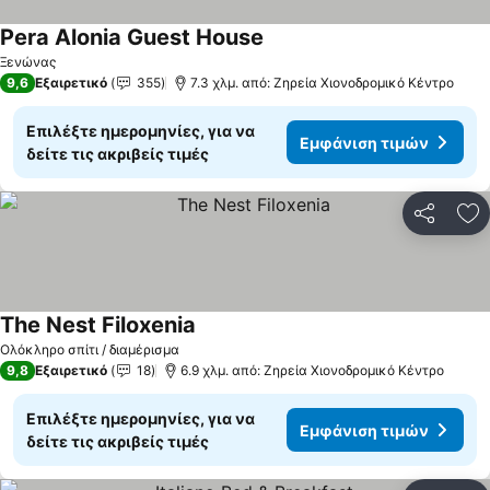
Pera Alonia Guest House
Ξενώνας
9,6
Εξαιρετικό
355
7.3 χλμ. από: Ζηρεία Χιονοδρομικό Κέντρο
Επιλέξτε ημερομηνίες, για να
Εμφάνιση τιμών
δείτε τις ακριβείς τιμές
Κοινοποί
Πρ
The Nest Filoxenia
Ολόκληρο σπίτι / διαμέρισμα
9,8
Εξαιρετικό
18
6.9 χλμ. από: Ζηρεία Χιονοδρομικό Κέντρο
Επιλέξτε ημερομηνίες, για να
Εμφάνιση τιμών
δείτε τις ακριβείς τιμές