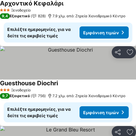
Αρχοντικό Κεφαλάρι
Ξενοδοχείο
3 Αστέρια
9,4
Εξαιρετικό
828
7.9 χλμ. από: Ζηρεία Χιονοδρομικό Κέντρο
Επιλέξτε ημερομηνίες, για να
Εμφάνιση τιμών
δείτε τις ακριβείς τιμές
Κοινοποί
Πρ
Guesthouse Diochri
Ξενοδοχείο
3 Αστέρια
9,7
Εξαιρετικό
756
7.2 χλμ. από: Ζηρεία Χιονοδρομικό Κέντρο
Επιλέξτε ημερομηνίες, για να
Εμφάνιση τιμών
δείτε τις ακριβείς τιμές
Κοινοποί
Πρ