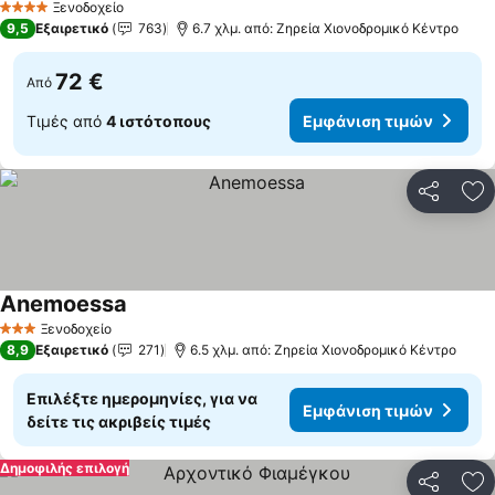
Ξενοδοχείο
4 Αστέρια
9,5
Εξαιρετικό
763
6.7 χλμ. από: Ζηρεία Χιονοδρομικό Κέντρο
72 €
Από
Τιμές από
4 ιστότοπους
Εμφάνιση τιμών
Κοινοποί
Πρ
Anemoessa
Ξενοδοχείο
3 Αστέρια
8,9
Εξαιρετικό
271
6.5 χλμ. από: Ζηρεία Χιονοδρομικό Κέντρο
Επιλέξτε ημερομηνίες, για να
Εμφάνιση τιμών
δείτε τις ακριβείς τιμές
Δημοφιλής επιλογή
Κοινοποί
Πρ