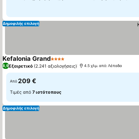
Δημοφιλής επιλογή
Kefalonia Grand
4 Αστέρια
Εμφάνιση τιμών
Εξαιρετικό
(2.241 αξιολογήσεις)
8,9
4.5 χλμ. από: Λέπαδα
209 €
Από
Τιμές από
7 ιστότοπους
Δημοφιλής επιλογή