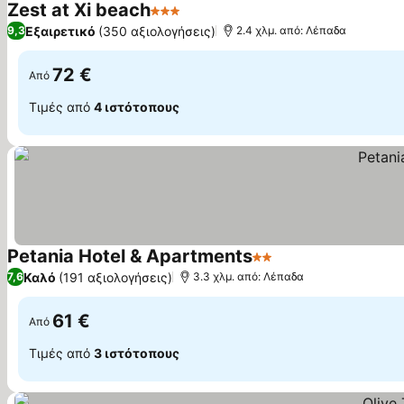
Zest at Xi beach
3 Αστέρια
Εμφάνιση τιμών
Εξαιρετικό
(350 αξιολογήσεις)
9,3
2.4 χλμ. από: Λέπαδα
72 €
Από
Τιμές από
4 ιστότοπους
Petania Hotel & Apartments
2 Αστέρια
Εμφάνιση τιμών
Καλό
(191 αξιολογήσεις)
7,6
3.3 χλμ. από: Λέπαδα
61 €
Από
Τιμές από
3 ιστότοπους