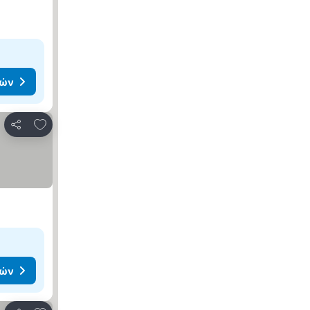
μών
Προσθήκη στα αγαπημένα
Κοινοποίηση
μών