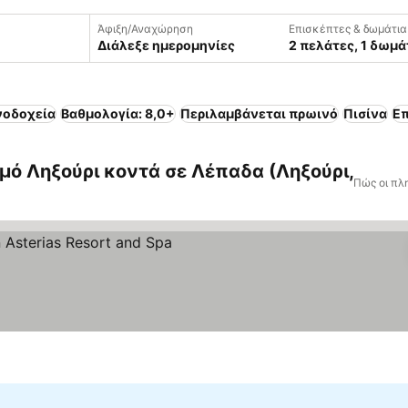
Άφιξη/Αναχώρηση
Επισκέπτες & δωμάτια
Διάλεξε ημερομηνίες
2 πελάτες, 1 δωμά
νοδοχεία
Βαθμολογία: 8,0+
Περιλαμβάνεται πρωινό
Πισίνα
Επ
μό Ληξούρι κοντά σε Λέπαδα (Ληξούρι,
Πώς οι πλ
νιση τιμών