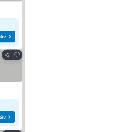
μών
Προσθήκη στα αγαπημένα
Κοινοποίηση
μών