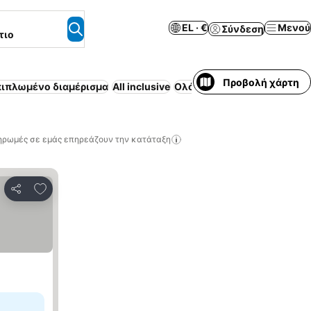
EL · €
Μενού
Σύνδεση
τιο
Προβολή χάρτη
ιπλωμένο διαμέρισμα
All inclusive
Ολόκληρο σπίτι / διαμέρισμ
ηρωμές σε εμάς επηρεάζουν την κατάταξη
Προσθήκη στα αγαπημένα
Κοινοποίηση