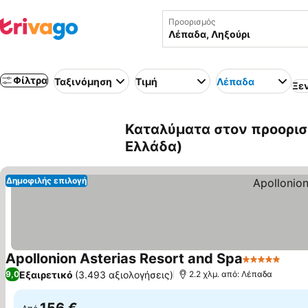
Προορισμός
Φίλτρα
Ταξινόμηση
Τιμή
Λέπαδα
Ξε
Καταλύματα στον προορισ
Ελλάδα)
Δημοφιλής επιλογή
Apollonion Asterias Resort and Spa
5 Αστέρια
Εμφά
Εξαιρετικό
(3.493 αξιολογήσεις)
9,0
2.2 χλμ. από: Λέπαδα