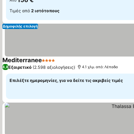
156 €
Από
Τιμές από
2 ιστότοπους
Δημοφιλής επιλογή
Mediterranee
4 Αστέρια
Εμφάνιση τιμών
Εξαιρετικό
(2.598 αξιολογήσεις)
8,8
4.1 χλμ. από: Λέπαδα
Επιλέξτε ημερομηνίες, για να δείτε τις ακριβείς τιμές