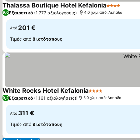
Thalassa Boutique Hotel Kefalonia
4 Αστέρια
Εμφάνι
Εξαιρετικό
(1.777 αξιολογήσεις)
9,0
4.0 χλμ. από: Λέπαδα
201 €
Από
Τιμές από
8 ιστότοπους
White Rocks Hotel Kefalonia
4 Αστέρια
Εμφάνιση τιμώ
Εξαιρετικό
(1.161 αξιολογήσεις)
9,2
5.0 χλμ. από: Λέπαδα
311 €
Από
Τιμές από
9 ιστότοπους