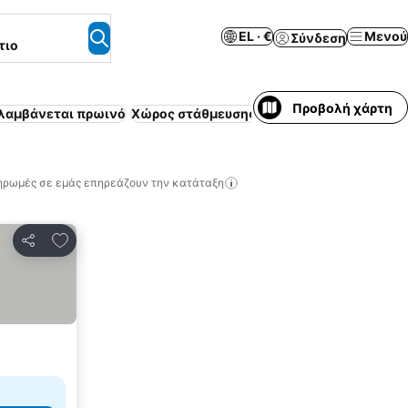
EL · €
Μενού
Σύνδεση
τιο
Προβολή χάρτη
λαμβάνεται πρωινό
Χώρος στάθμευσης
Πισίνα
Επιπλωμένο δ
ηρωμές σε εμάς επηρεάζουν την κατάταξη
Προσθήκη στα αγαπημένα
Κοινοποίηση