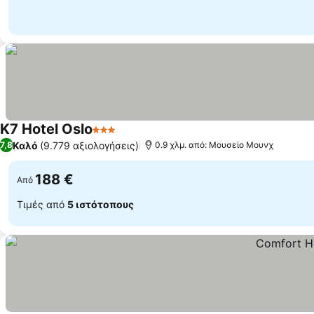
K7 Hotel Oslo
3 Αστέρια
Καλό
(9.779 αξιολογήσεις)
7,8
0.9 χλμ. από: Μουσείο Μουνχ
188 €
Από
Τιμές από
5 ιστότοπους