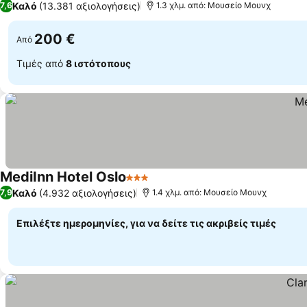
Καλό
(13.381 αξιολογήσεις)
7,6
1.3 χλμ. από: Μουσείο Μουνχ
200 €
Από
Τιμές από
8 ιστότοπους
MediInn Hotel Oslo
3 Αστέρια
Καλό
(4.932 αξιολογήσεις)
7,9
1.4 χλμ. από: Μουσείο Μουνχ
Επιλέξτε ημερομηνίες, για να δείτε τις ακριβείς τιμές