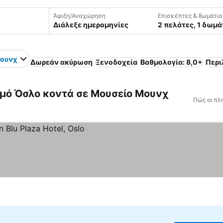
Άφιξη/Αναχώρηση
Επισκέπτες & δωμάτια
Διάλεξε ημερομηνίες
2 πελάτες, 1 δωμά
Μουνχ
Δωρεάν ακύρωση
Ξενοδοχεία
Βαθμολογία: 8,0+
Περι
μό Όσλο κοντά σε Μουσείο Μουνχ
Πώς οι πλ