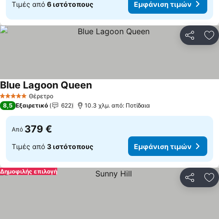
Τιμές από
6 ιστότοπους
Εμφάνιση τιμών
Κοινοποί
Πρ
Blue Lagoon Queen
Θέρετρο
5 Αστέρια
8,5
Εξαιρετικό
622
10.3 χλμ. από: Ποτίδαια
379 €
Από
Τιμές από
3 ιστότοπους
Εμφάνιση τιμών
Δημοφιλής επιλογή
Κοινοποί
Πρ