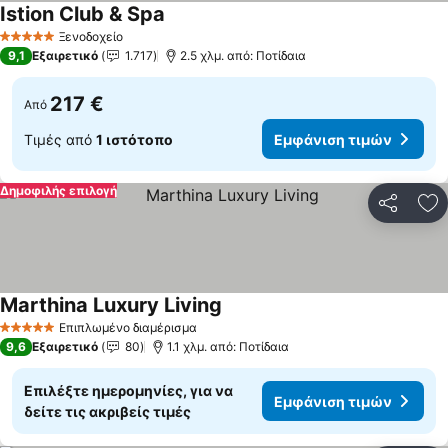
Istion Club & Spa
Ξενοδοχείο
5 Αστέρια
9,1
Εξαιρετικό
1.717
2.5 χλμ. από: Ποτίδαια
217 €
Από
Τιμές από
1 ιστότοπο
Εμφάνιση τιμών
Δημοφιλής επιλογή
Κοινοποί
Πρ
Marthina Luxury Living
Επιπλωμένο διαμέρισμα
5 Αστέρια
9,6
Εξαιρετικό
80
1.1 χλμ. από: Ποτίδαια
Επιλέξτε ημερομηνίες, για να
Εμφάνιση τιμών
δείτε τις ακριβείς τιμές