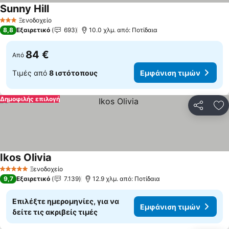
Sunny Hill
Ξενοδοχείο
3 Αστέρια
8,8
Εξαιρετικό
693
10.0 χλμ. από: Ποτίδαια
84 €
Από
Τιμές από
8 ιστότοπους
Εμφάνιση τιμών
Δημοφιλής επιλογή
Κοινοποί
Πρ
Ikos Olivia
Ξενοδοχείο
5 Αστέρια
9,7
Εξαιρετικό
7.139
12.9 χλμ. από: Ποτίδαια
Επιλέξτε ημερομηνίες, για να
Εμφάνιση τιμών
δείτε τις ακριβείς τιμές