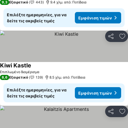
9,3
Εξαιρετικό
443
9.4 χλμ. από: Ποτίδαια
Επιλέξτε ημερομηνίες, για να
Εμφάνιση τιμών
δείτε τις ακριβείς τιμές
Κοινοποί
Πρ
Kiwi Kastle
Επιπλωμένο διαμέρισμα
8,6
Εξαιρετικό
139
8.5 χλμ. από: Ποτίδαια
Επιλέξτε ημερομηνίες, για να
Εμφάνιση τιμών
δείτε τις ακριβείς τιμές
Κοινοποί
Πρ