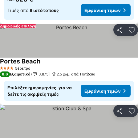
Τιμές από
8 ιστότοπους
Εμφάνιση τιμών
Δημοφιλής επιλογή
Κοινοποί
Πρ
Portes Beach
Θέρετρο
4 Αστέρια
8,6
Εξαιρετικό
3.875
2.5 χλμ. από: Ποτίδαια
Επιλέξτε ημερομηνίες, για να
Εμφάνιση τιμών
δείτε τις ακριβείς τιμές
Κοινοποί
Πρ