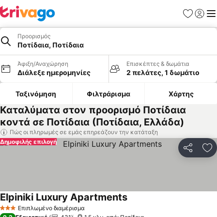
Αγαπημέν
Σύνδε
Με
Προορισμός
Ποτίδαια, Ποτίδαια
Άφιξη/Αναχώρηση
Επισκέπτες & δωμάτια
Διάλεξε ημερομηνίες
2 πελάτες, 1 δωμάτιο
Ταξινόμηση
Φιλτράρισμα
Χάρτης
Καταλύματα στον προορισμό Ποτίδαια
κοντά σε Ποτίδαια (Ποτίδαια, Ελλάδα)
Πώς οι πληρωμές σε εμάς επηρεάζουν την κατάταξη
Δημοφιλής επιλογή
Κοινοποί
Πρ
Elpiniki Luxury Apartments
Επιπλωμένο διαμέρισμα
3 Αστέρια