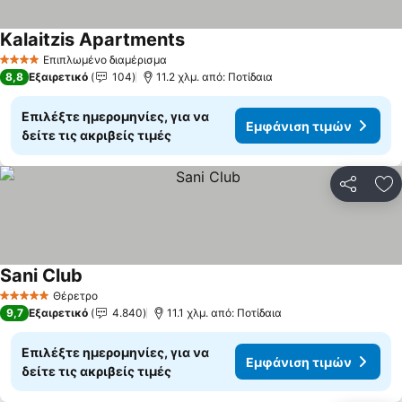
Kalaitzis Apartments
Επιπλωμένο διαμέρισμα
4 Αστέρια
8,8
Εξαιρετικό
104
11.2 χλμ. από: Ποτίδαια
Επιλέξτε ημερομηνίες, για να
Εμφάνιση τιμών
δείτε τις ακριβείς τιμές
Κοινοποί
Πρ
Sani Club
Θέρετρο
5 Αστέρια
9,7
Εξαιρετικό
4.840
11.1 χλμ. από: Ποτίδαια
Επιλέξτε ημερομηνίες, για να
Εμφάνιση τιμών
δείτε τις ακριβείς τιμές