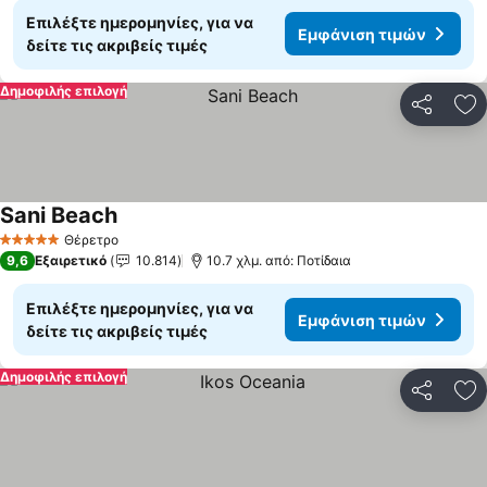
Επιλέξτε ημερομηνίες, για να
Εμφάνιση τιμών
δείτε τις ακριβείς τιμές
Δημοφιλής επιλογή
Κοινοποί
Πρ
Sani Beach
Θέρετρο
5 Αστέρια
9,6
Εξαιρετικό
10.814
10.7 χλμ. από: Ποτίδαια
Επιλέξτε ημερομηνίες, για να
Εμφάνιση τιμών
δείτε τις ακριβείς τιμές
Δημοφιλής επιλογή
Κοινοποί
Πρ