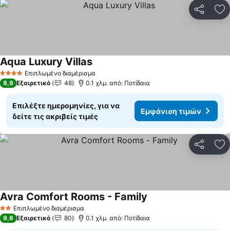
Κοινοποί
Πρ
Aqua Luxury Villas
Επιπλωμένο διαμέρισμα
4 Αστέρια
8,9
Εξαιρετικό
48
0.1 χλμ. από: Ποτίδαια
Επιλέξτε ημερομηνίες, για να
Εμφάνιση τιμών
δείτε τις ακριβείς τιμές
Κοινοποί
Πρ
Avra Comfort Rooms - Family
Επιπλωμένο διαμέρισμα
2 Αστέρια
9,6
Εξαιρετικό
80
0.1 χλμ. από: Ποτίδαια