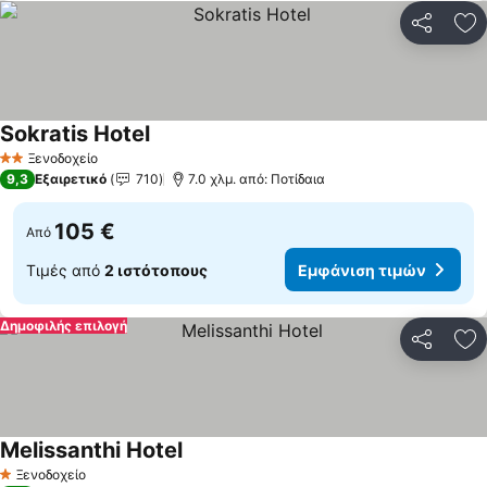
Κοινοποί
Πρ
Sokratis Hotel
Ξενοδοχείο
2 Αστέρια
9,3
Εξαιρετικό
710
7.0 χλμ. από: Ποτίδαια
105 €
Από
Τιμές από
2 ιστότοπους
Εμφάνιση τιμών
Δημοφιλής επιλογή
Κοινοποί
Πρ
Melissanthi Hotel
Ξενοδοχείο
1 Αστέρια