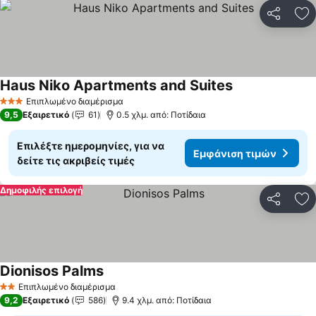
Κοινοποί
Πρ
Haus Niko Apartments and Suites
Επιπλωμένο διαμέρισμα
3 Αστέρια
9,5
Εξαιρετικό
61
0.5 χλμ. από: Ποτίδαια
Επιλέξτε ημερομηνίες, για να
Εμφάνιση τιμών
δείτε τις ακριβείς τιμές
Δημοφιλής επιλογή
Κοινοποί
Πρ
Dionisos Palms
Επιπλωμένο διαμέρισμα
2 Αστέρια
9,2
Εξαιρετικό
586
9.4 χλμ. από: Ποτίδαια