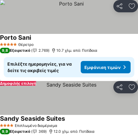
Κοινοποί
Πρ
Porto Sani
Θέρετρο
5 Αστέρια
9,8
Εξαιρετικό
2.769
10.7 χλμ. από: Ποτίδαια
Επιλέξτε ημερομηνίες, για να
Εμφάνιση τιμών
δείτε τις ακριβείς τιμές
Δημοφιλής επιλογή
Κοινοποί
Πρ
Sandy Seaside Suites
Επιπλωμένο διαμέρισμα
4 Αστέρια
9,9
Εξαιρετικό
369
12.0 χλμ. από: Ποτίδαια