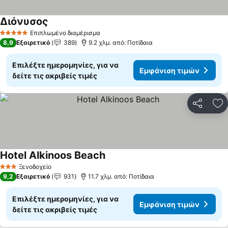
Διόνυσος
Επιπλωμένο διαμέρισμα
5 Αστέρια
8,9
Εξαιρετικό
389
9.2 χλμ. από: Ποτίδαια
Επιλέξτε ημερομηνίες, για να
Εμφάνιση τιμών
δείτε τις ακριβείς τιμές
Κοινοποί
Πρ
Hotel Alkinoos Beach
Ξενοδοχείο
3 Αστέρια
9,2
Εξαιρετικό
931
11.7 χλμ. από: Ποτίδαια
Επιλέξτε ημερομηνίες, για να
Εμφάνιση τιμών
δείτε τις ακριβείς τιμές