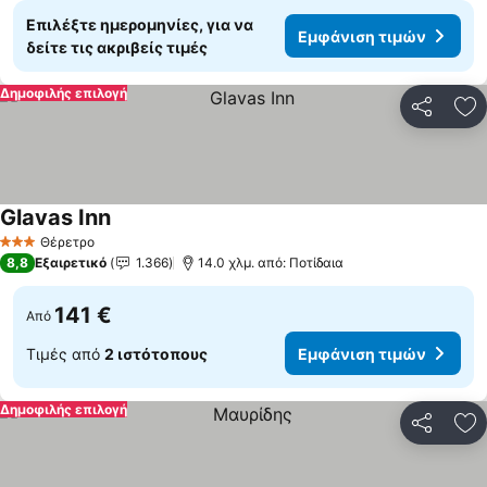
Επιλέξτε ημερομηνίες, για να
Εμφάνιση τιμών
δείτε τις ακριβείς τιμές
Δημοφιλής επιλογή
Κοινοποί
Πρ
Glavas Inn
Θέρετρο
3 Αστέρια
8,8
Εξαιρετικό
1.366
14.0 χλμ. από: Ποτίδαια
141 €
Από
Τιμές από
2 ιστότοπους
Εμφάνιση τιμών
Δημοφιλής επιλογή
Κοινοποί
Πρ