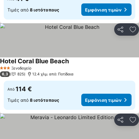
Τιμές από
8 ιστότοπους
Εμφάνιση τιμών
Κοινοποί
Πρ
Hotel Coral Blue Beach
Ξενοδοχείο
3 Αστέρια
6,3
825
12.4 χλμ. από: Ποτίδαια
114 €
Από
Τιμές από
8 ιστότοπους
Εμφάνιση τιμών
Κοινοποί
Πρ