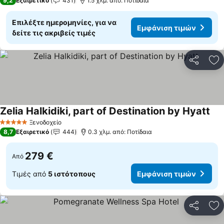
9,2
Εξαιρετικό
431
1.5 χλμ. από: Ποτίδαια
Επιλέξτε ημερομηνίες, για να
Εμφάνιση τιμών
δείτε τις ακριβείς τιμές
Κοινοποί
Πρ
Zelia Halkidiki, part of Destination by Hyatt
Ξενοδοχείο
5 Αστέρια
8,7
Εξαιρετικό
444
0.3 χλμ. από: Ποτίδαια
279 €
Από
Τιμές από
5 ιστότοπους
Εμφάνιση τιμών
Κοινοποί
Πρ