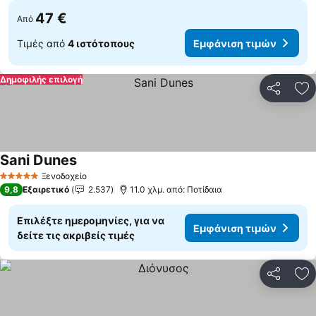
47 €
Από
Τιμές από
4 ιστότοπους
Εμφάνιση τιμών
Δημοφιλής επιλογή
Κοινοποί
Πρ
Sani Dunes
Ξενοδοχείο
5 Αστέρια
9,8
Εξαιρετικό
2.537
11.0 χλμ. από: Ποτίδαια
Επιλέξτε ημερομηνίες, για να
Εμφάνιση τιμών
δείτε τις ακριβείς τιμές
Κοινοποί
Πρ