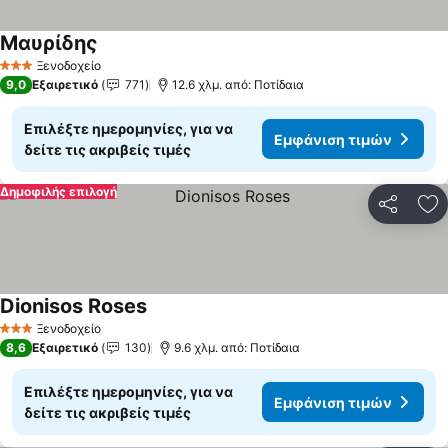
Mαυρίδης
Ξενοδοχείο
3 Αστέρια
9,0
Εξαιρετικό
771
12.6 χλμ. από: Ποτίδαια
Επιλέξτε ημερομηνίες, για να
Εμφάνιση τιμών
δείτε τις ακριβείς τιμές
Δημοφιλής επιλογή
Κοινοποί
Πρ
Dionisos Roses
Ξενοδοχείο
3 Αστέρια
8,6
Εξαιρετικό
130
9.6 χλμ. από: Ποτίδαια
Επιλέξτε ημερομηνίες, για να
Εμφάνιση τιμών
δείτε τις ακριβείς τιμές