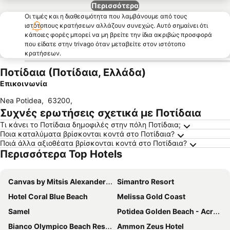
Περισσότερα
Οι τιμές και η διαθεσιμότητα που λαμβάνουμε από τους
ιστότοπους κρατήσεων αλλάζουν συνεχώς. Αυτό σημαίνει ότι
κάποιες φορές μπορεί να μη βρείτε την ίδια ακριβώς προσφορά
που είδατε στην trivago όταν μεταβείτε στον ιστότοπο
κρατήσεων.
Ποτίδαια (Ποτίδαια, Ελλάδα)
Επικοινωνία
Nea Potidea
,
63200
,
Συχνές ερωτήσεις σχετικά με Ποτίδαια
Τι κάνει το Ποτίδαια δημοφιλές στην πόλη Ποτίδαια;
Ποια καταλύματα βρίσκονται κοντά στο Ποτίδαια?
Ποιά άλλα αξιοθέατα βρίσκονται κοντά στο Ποτίδαια?
Περισσότερα Top Hotels
Canvas by Mitsis Alexander the Great
Simantro Resort
Hotel Coral Blue Beach
Melissa Gold Coast
Samel
Potidea Golden Beach - Across Hotels & Resorts
Bianco Olympico Beach Resort by Anayia All Inclusive Resorts
Ammon Zeus Hotel