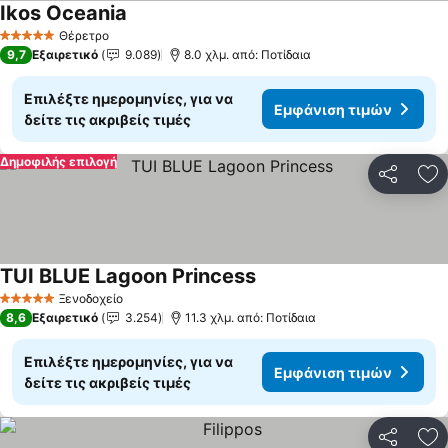
Ikos Oceania
Θέρετρο
5 Αστέρια
9,7
Εξαιρετικό
9.089
8.0 χλμ. από: Ποτίδαια
Επιλέξτε ημερομηνίες, για να
Εμφάνιση τιμών
δείτε τις ακριβείς τιμές
Δημοφιλής επιλογή
Κοινοποί
Πρ
TUI BLUE Lagoon Princess
Ξενοδοχείο
5 Αστέρια
8,6
Εξαιρετικό
3.254
11.3 χλμ. από: Ποτίδαια
Επιλέξτε ημερομηνίες, για να
Εμφάνιση τιμών
δείτε τις ακριβείς τιμές
Κοινοποί
Πρ