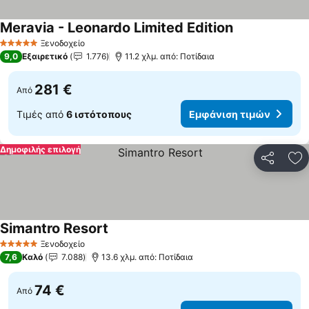
Meravia - Leonardo Limited Edition
Ξενοδοχείο
5 Αστέρια
9,0
Εξαιρετικό
1.776
11.2 χλμ. από: Ποτίδαια
281 €
Από
Τιμές από
6 ιστότοπους
Εμφάνιση τιμών
Δημοφιλής επιλογή
Κοινοποί
Πρ
Simantro Resort
Ξενοδοχείο
5 Αστέρια
7,6
Καλό
7.088
13.6 χλμ. από: Ποτίδαια
74 €
Από