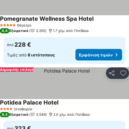
Pomegranate Wellness Spa Hotel
Θέρετρο
5 Αστέρια
9,4
Εξαιρετικό
3.262
1.7 χλμ. από: Ποτίδαια
228 €
Από
Τιμές από
8 ιστότοπους
Εμφάνιση τιμών
Δημοφιλής επιλογή
Κοινοποί
Πρ
Potidea Palace Hotel
Ξενοδοχείο
4 Αστέρια
9,4
Εξαιρετικό
3.546
2.0 χλμ. από: Ποτίδαια
323 €
Από