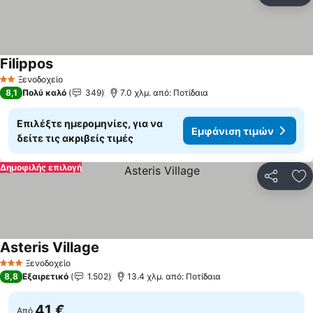
Filippos
Ξενοδοχείο
2 Αστέρια
8,1
Πολύ καλό
349
7.0 χλμ. από: Ποτίδαια
Επιλέξτε ημερομηνίες, για να
Εμφάνιση τιμών
δείτε τις ακριβείς τιμές
Δημοφιλής επιλογή
Κοινοποί
Πρ
Asteris Village
Ξενοδοχείο
3 Αστέρια
8,8
Εξαιρετικό
1.502
13.4 χλμ. από: Ποτίδαια
41 €
Από