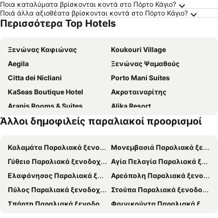
Ποια καταλύματα βρίσκονται κοντά στο Πόρτο Κάγιο?
Ποιά άλλα αξιοθέατα βρίσκονται κοντά στο Πόρτο Κάγιο?
Περισσότερα Top Hotels
Ξενώνας Καφιώνας
Koukouri Village
Aegila
Ξενώνας Ψαμαθούς
Citta dei Nicliani
Porto Mani Suites
KaSeas Boutique Hotel
Ακροταιναρίτης
Arapis Rooms & Suites
Alika Resort
Άλλοι δημοφιλείς παραλιακοί προορισμοί
Κυρίμαι
Anemos Suites Mani
Akrotiri B&B
Ξεμόνι
Καλαμάτα Παραλιακά ξενοδοχεία
Μονεμβασιά Παραλιακά ξενοδοχεία
Tainaron Blue Retreat
Γύθειο Παραλιακά ξενοδοχεία
Αγία Πελαγία Παραλιακά ξενοδοχεία
Ελαφόνησος Παραλιακά ξενοδοχεία
Αρεόπολη Παραλιακά ξενοδοχεία
Πύλος Παραλιακά ξενοδοχεία
Στούπα Παραλιακά ξενοδοχεία
Σπάρτη Παραλιακά ξενοδοχεία
Φοινικούντα Παραλιακά ξενοδοχεία
Μαυροβούνι Παραλιακά ξενοδοχεία
Καρδαμύλη Παραλιακά ξενοδοχεία