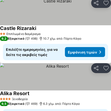
Κοινοποί
Πρ
Castle Rizaraki
Επιπλωμένο διαμέρισμα
2 Αστέρια
9,2
Εξαιρετικό
498
10.7 χλμ. από: Πόρτο Κάγιο
Επιλέξτε ημερομηνίες, για να
Εμφάνιση τιμών
δείτε τις ακριβείς τιμές
Κοινοποί
Πρ
Alika Resort
Ξενοδοχείο
4 Αστέρια
9,5
Εξαιρετικό
469
6.3 χλμ. από: Πόρτο Κάγιο