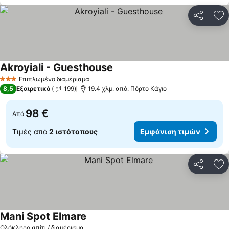
Κοινοποί
Πρ
Akroyiali - Guesthouse
Επιπλωμένο διαμέρισμα
3 Αστέρια
8,5
Εξαιρετικό
199
19.4 χλμ. από: Πόρτο Κάγιο
98 €
Από
Τιμές από
2 ιστότοπους
Εμφάνιση τιμών
Κοινοποί
Πρ
Mani Spot Elmare
Ολόκληρο σπίτι / διαμέρισμα