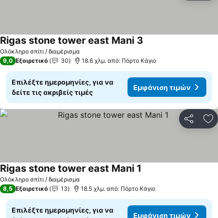
Rigas stone tower east Mani 3
Ολόκληρο σπίτι / διαμέρισμα
9,0
Εξαιρετικό
30
18.6 χλμ. από: Πόρτο Κάγιο
Επιλέξτε ημερομηνίες, για να
Εμφάνιση τιμών
δείτε τις ακριβείς τιμές
Κοινοποί
Πρ
Rigas stone tower east Mani 1
Ολόκληρο σπίτι / διαμέρισμα
8,5
Εξαιρετικό
13
18.5 χλμ. από: Πόρτο Κάγιο
Επιλέξτε ημερομηνίες, για να
Εμφάνιση τιμών