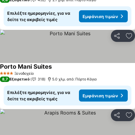
Επιλέξτε ημερομηνίες, για να
Εμφάνιση τιμών
δείτε τις ακριβείς τιμές
Κοινοποί
Πρ
Porto Mani Suites
Ξενοδοχείο
4 Αστέρια
8,7
Εξαιρετικό
318
5.0 χλμ. από: Πόρτο Κάγιο
Επιλέξτε ημερομηνίες, για να
Εμφάνιση τιμών
δείτε τις ακριβείς τιμές
Κοινοποί
Πρ