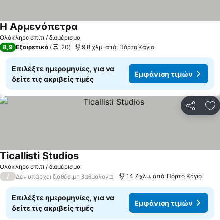
Η Αρμενόπετρα
Ολόκληρο σπίτι / διαμέρισμα
8,9
Εξαιρετικό
20
9.8 χλμ. από: Πόρτο Κάγιο
Επιλέξτε ημερομηνίες, για να
Εμφάνιση τιμών
δείτε τις ακριβείς τιμές
Κοινοποί
Πρ
Ticallisti Studios
Ολόκληρο σπίτι / διαμέρισμα
/
14.7 χλμ. από: Πόρτο Κάγιο
Δεν υπάρχει διαθέσιμη βαθμολογία
Επιλέξτε ημερομηνίες, για να
Εμφάνιση τιμών
δείτε τις ακριβείς τιμές