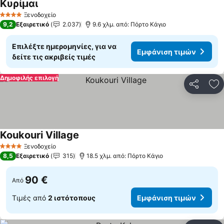
Κυρίμαι
Ξενοδοχείο
4 Αστέρια
9,2
Εξαιρετικό
2.037
9.6 χλμ. από: Πόρτο Κάγιο
Επιλέξτε ημερομηνίες, για να
Εμφάνιση τιμών
δείτε τις ακριβείς τιμές
Δημοφιλής επιλογή
Κοινοποί
Πρ
Koukouri Village
Ξενοδοχείο
4 Αστέρια
8,5
Εξαιρετικό
315
18.5 χλμ. από: Πόρτο Κάγιο
90 €
Από
Τιμές από
2 ιστότοπους
Εμφάνιση τιμών