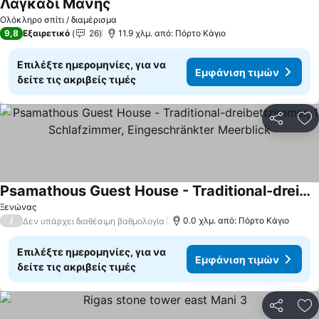
Λαγκάδι Μάνης
Ολόκληρο σπίτι / διαμέρισμα
9,8
Εξαιρετικό
26
11.9 χλμ. από: Πόρτο Κάγιο
Επιλέξτε ημερομηνίες, για να
Εμφάνιση τιμών
δείτε τις ακριβείς τιμές
Κοινοποί
Πρ
Psamathous Guest House - Traditional-dreibettzimmer, 1 Schlafzimmer, Eingeschränkter Meerblick
Ξενώνας
/
0.0 χλμ. από: Πόρτο Κάγιο
Δεν υπάρχει διαθέσιμη βαθμολογία
Επιλέξτε ημερομηνίες, για να
Εμφάνιση τιμών
δείτε τις ακριβείς τιμές
Κοινοποί
Πρ