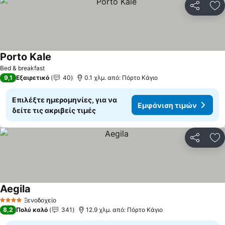
Κοινοποί
Πρ
Porto Kale
Bed & breakfast
9,1
Εξαιρετικό
40
0.1 χλμ. από: Πόρτο Κάγιο
Επιλέξτε ημερομηνίες, για να
Εμφάνιση τιμών
δείτε τις ακριβείς τιμές
Κοινοποί
Πρ
Aegila
Ξενοδοχείο
4 Αστέρια
8,2
Πολύ καλό
341
12.9 χλμ. από: Πόρτο Κάγιο