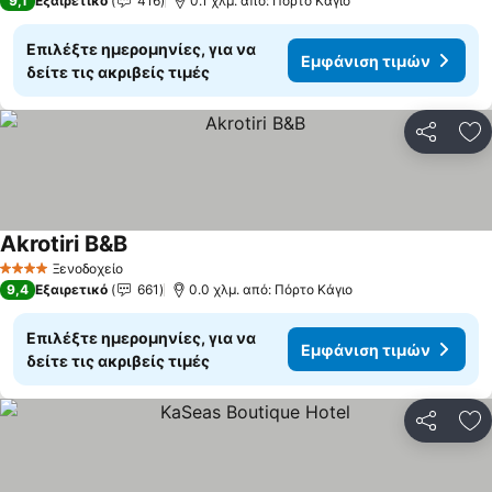
9,1
Εξαιρετικό
416
0.1 χλμ. από: Πόρτο Κάγιο
Επιλέξτε ημερομηνίες, για να
Εμφάνιση τιμών
δείτε τις ακριβείς τιμές
Κοινοποί
Πρ
Akrotiri B&B
Ξενοδοχείο
4 Αστέρια
9,4
Εξαιρετικό
661
0.0 χλμ. από: Πόρτο Κάγιο
Επιλέξτε ημερομηνίες, για να
Εμφάνιση τιμών
δείτε τις ακριβείς τιμές
Κοινοποί
Πρ