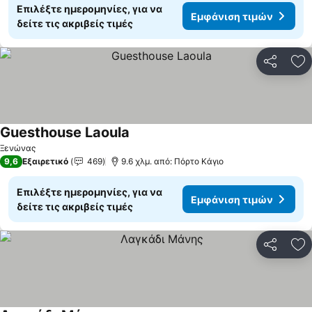
Επιλέξτε ημερομηνίες, για να
Εμφάνιση τιμών
δείτε τις ακριβείς τιμές
Κοινοποί
Πρ
Guesthouse Laoula
Ξενώνας
9,6
Εξαιρετικό
469
9.6 χλμ. από: Πόρτο Κάγιο
Επιλέξτε ημερομηνίες, για να
Εμφάνιση τιμών
δείτε τις ακριβείς τιμές
Κοινοποί
Πρ