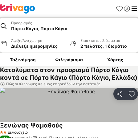
Αγαπημέν
Σύνδε
Με
Προορισμός
Πόρτο Κάγιο, Πόρτο Κάγιο
Άφιξη/Αναχώρηση
Επισκέπτες & δωμάτια
Διάλεξε ημερομηνίες
2 πελάτες, 1 δωμάτιο
Ταξινόμηση
Φιλτράρισμα
Χάρτης
Καταλύματα στον προορισμό Πόρτο Κάγιο
κοντά σε Πόρτο Κάγιο (Πόρτο Κάγιο, Ελλάδα)
Πώς οι πληρωμές σε εμάς επηρεάζουν την κατάταξη
Κοινοποί
Πρ
Ξενώνας Ψαμαθούς
Ξενοδοχείο
2 Αστέρια