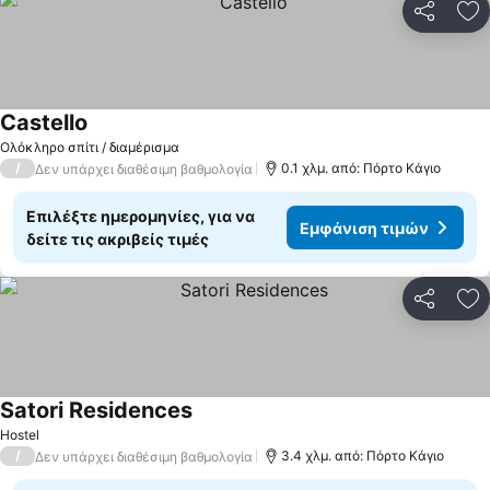
Κοινοποί
Πρ
Castello
Ολόκληρο σπίτι / διαμέρισμα
/
0.1 χλμ. από: Πόρτο Κάγιο
Δεν υπάρχει διαθέσιμη βαθμολογία
Επιλέξτε ημερομηνίες, για να
Εμφάνιση τιμών
δείτε τις ακριβείς τιμές
Κοινοποί
Πρ
Satori Residences
Hostel
/
3.4 χλμ. από: Πόρτο Κάγιο
Δεν υπάρχει διαθέσιμη βαθμολογία