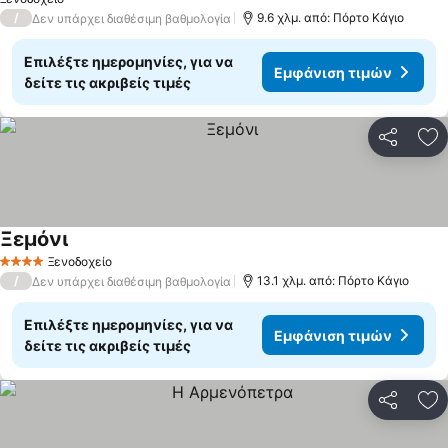
/
9.6 χλμ. από: Πόρτο Κάγιο
Δεν υπάρχει διαθέσιμη βαθμολογία
Επιλέξτε ημερομηνίες, για να
Εμφάνιση τιμών
δείτε τις ακριβείς τιμές
Κοινοποί
Πρ
Ξεμόνι
Ξενοδοχείο
4 Αστέρια
/
13.1 χλμ. από: Πόρτο Κάγιο
Δεν υπάρχει διαθέσιμη βαθμολογία
Επιλέξτε ημερομηνίες, για να
Εμφάνιση τιμών
δείτε τις ακριβείς τιμές
Κοινοποί
Πρ