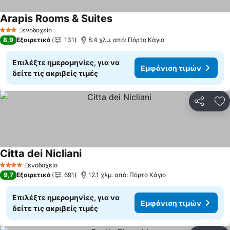
Arapis Rooms & Suites
Ξενοδοχείο
3 Αστέρια
8,9
Εξαιρετικό
131
8.4 χλμ. από: Πόρτο Κάγιο
Επιλέξτε ημερομηνίες, για να
Εμφάνιση τιμών
δείτε τις ακριβείς τιμές
Κοινοποί
Πρ
Citta dei Nicliani
Ξενοδοχείο
4 Αστέρια
9,7
Εξαιρετικό
691
12.1 χλμ. από: Πόρτο Κάγιο
Επιλέξτε ημερομηνίες, για να
Εμφάνιση τιμών
δείτε τις ακριβείς τιμές