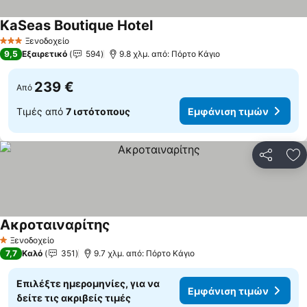
KaSeas Boutique Hotel
Ξενοδοχείο
3 Αστέρια
9,5
Εξαιρετικό
594
9.8 χλμ. από: Πόρτο Κάγιο
239 €
Από
Τιμές από
7 ιστότοπους
Εμφάνιση τιμών
Κοινοποί
Πρ
Ακροταιναρίτης
Ξενοδοχείο
1 Αστέρια
7,7
Καλό
351
9.7 χλμ. από: Πόρτο Κάγιο
Επιλέξτε ημερομηνίες, για να
Εμφάνιση τιμών
δείτε τις ακριβείς τιμές