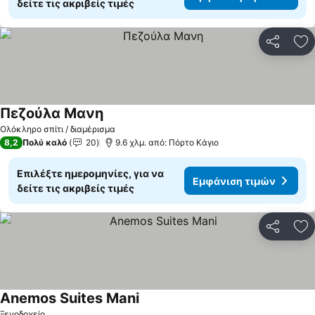
δείτε τις ακριβείς τιμές
Κοινοποί
Πρ
Πεζούλα Μανη
Ολόκληρο σπίτι / διαμέρισμα
8,2
Πολύ καλό
20
9.6 χλμ. από: Πόρτο Κάγιο
Επιλέξτε ημερομηνίες, για να
Εμφάνιση τιμών
δείτε τις ακριβείς τιμές
Κοινοποί
Πρ
Anemos Suites Mani
Ξενοδοχείο