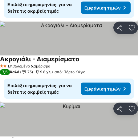
Επιλέξτε ημερομηνίες, για να
Εμφάνιση τιμών
δείτε τις ακριβείς τιμές
Κοινοποί
Πρ
Ακρογιάλι - Διαμερίσματα
Επιπλωμένο διαμέρισμα
2 Αστέρια
7,5
Καλό
75
9.8 χλμ. από: Πόρτο Κάγιο
Επιλέξτε ημερομηνίες, για να
Εμφάνιση τιμών
δείτε τις ακριβείς τιμές
Κοινοποί
Πρ