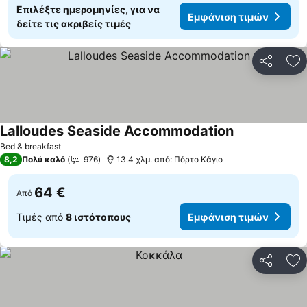
Επιλέξτε ημερομηνίες, για να
Εμφάνιση τιμών
δείτε τις ακριβείς τιμές
Κοινοποί
Πρ
Lalloudes Seaside Accommodation
Bed & breakfast
8,2
Πολύ καλό
976
13.4 χλμ. από: Πόρτο Κάγιο
64 €
Από
Τιμές από
8 ιστότοπους
Εμφάνιση τιμών
Κοινοποί
Πρ