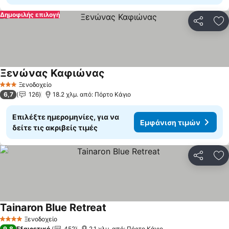
Δημοφιλής επιλογή
Κοινοποί
Πρ
Ξενώνας Καφιώνας
Ξενοδοχείο
3 Αστέρια
6,7
126
18.2 χλμ. από: Πόρτο Κάγιο
Επιλέξτε ημερομηνίες, για να
Εμφάνιση τιμών
δείτε τις ακριβείς τιμές
Κοινοποί
Πρ
Tainaron Blue Retreat
Ξενοδοχείο
4 Αστέρια
9,8
Εξαιρετικό
452
2.1 χλμ. από: Πόρτο Κάγιο