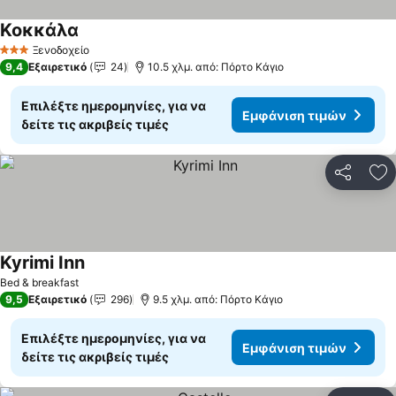
Κοκκάλα
Ξενοδοχείο
3 Αστέρια
9,4
Εξαιρετικό
24
10.5 χλμ. από: Πόρτο Κάγιο
Επιλέξτε ημερομηνίες, για να
Εμφάνιση τιμών
δείτε τις ακριβείς τιμές
Κοινοποί
Πρ
Kyrimi Inn
Bed & breakfast
9,5
Εξαιρετικό
296
9.5 χλμ. από: Πόρτο Κάγιο
Επιλέξτε ημερομηνίες, για να
Εμφάνιση τιμών
δείτε τις ακριβείς τιμές