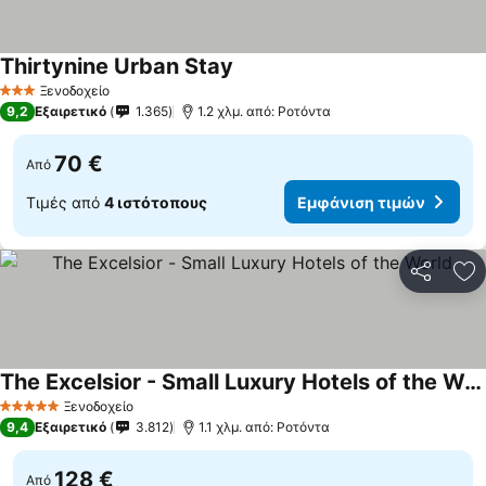
Thirtynine Urban Stay
Εμφάνιση τιμών
Ξενοδοχείο
3 Αστέρια
9,2
Εξαιρετικό
1.365
1.2 χλμ. από: Ροτόντα
70 €
Από
Τιμές από
4 ιστότοπους
Εμφάνιση τιμών
Κοινοποί
Πρ
The Excelsior - Small Luxury Hotels of the World
Εμφάνιση τιμών
Ξενοδοχείο
5 Αστέρια
9,4
Εξαιρετικό
3.812
1.1 χλμ. από: Ροτόντα
128 €
Από