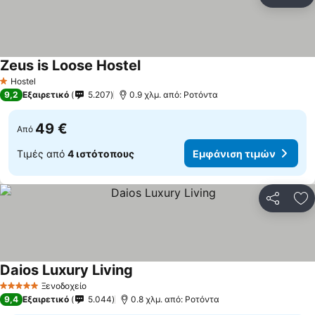
Κοινοποί
Πρ
Zeus is Loose Hostel
Εμφάνιση τιμών
Hostel
1 Αστέρια
9,2
Εξαιρετικό
5.207
0.9 χλμ. από: Ροτόντα
49 €
Από
Τιμές από
4 ιστότοπους
Εμφάνιση τιμών
Κοινοποί
Πρ
Daios Luxury Living
Εμφάνιση τιμών
Ξενοδοχείο
5 Αστέρια
9,4
Εξαιρετικό
5.044
0.8 χλμ. από: Ροτόντα