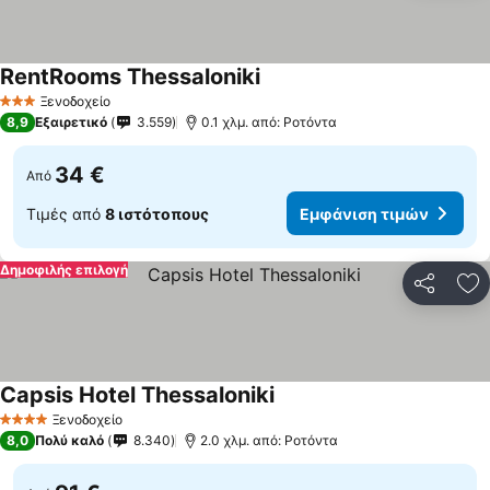
RentRooms Thessaloniki
Εμφάνιση τιμών
Ξενοδοχείο
3 Αστέρια
8,9
Εξαιρετικό
3.559
0.1 χλμ. από: Ροτόντα
34 €
Από
Τιμές από
8 ιστότοπους
Εμφάνιση τιμών
Δημοφιλής επιλογή
Κοινοποί
Πρ
Capsis Hotel Thessaloniki
Εμφάνιση τιμών
Ξενοδοχείο
4 Αστέρια
8,0
Πολύ καλό
8.340
2.0 χλμ. από: Ροτόντα