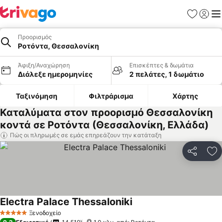
Αγαπημέν
Σύνδε
Με
Προορισμός
Ροτόντα, Θεσσαλονίκη
Άφιξη/Αναχώρηση
Επισκέπτες & δωμάτια
Διάλεξε ημερομηνίες
2 πελάτες, 1 δωμάτιο
Ταξινόμηση
Φιλτράρισμα
Χάρτης
Καταλύματα στον προορισμό Θεσσαλονίκη
κοντά σε Ροτόντα (Θεσσαλονίκη, Ελλάδα)
Πώς οι πληρωμές σε εμάς επηρεάζουν την κατάταξη
Κοινοποί
Πρ
Electra Palace Thessaloniki
Εμφάνιση τιμών
Ξενοδοχείο
5 Αστέρια