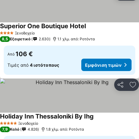
Superior One Boutique Hotel
Εμφάνιση τιμών
Ξενοδοχείο
4 Αστέρια
8,5
Εξαιρετικό
2.630
1.1 χλμ. από: Ροτόντα
106 €
Από
Τιμές από
4 ιστότοπους
Εμφάνιση τιμών
Κοινοποί
Πρ
Holiday Inn Thessaloniki By Ihg
Εμφάνιση τιμών
Ξενοδοχείο
5 Αστέρια
7,9
Καλό
4.826
1.8 χλμ. από: Ροτόντα