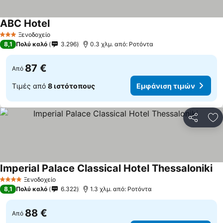
ABC Hotel
Εμφάνιση τιμών
Ξενοδοχείο
3 Αστέρια
8,1
Πολύ καλό
3.296
0.3 χλμ. από: Ροτόντα
87 €
Από
Τιμές από
8 ιστότοπους
Εμφάνιση τιμών
Κοινοποί
Πρ
Imperial Palace Classical Hotel Thessaloniki
Εμ
Ξενοδοχείο
4 Αστέρια
8,1
Πολύ καλό
6.322
1.3 χλμ. από: Ροτόντα
88 €
Από