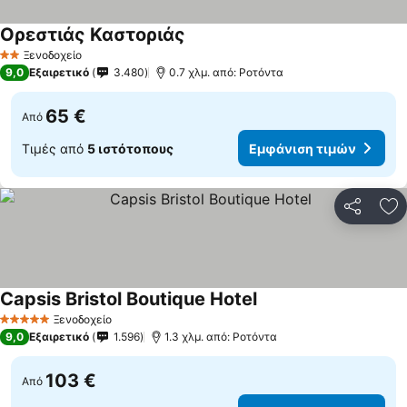
Ορεστιάς Καστοριάς
Εμφάνιση τιμών
Ξενοδοχείο
2 Αστέρια
9,0
Εξαιρετικό
3.480
0.7 χλμ. από: Ροτόντα
65 €
Από
Τιμές από
5 ιστότοπους
Εμφάνιση τιμών
Κοινοποί
Πρ
Capsis Bristol Boutique Hotel
Εμφάνιση τιμών
Ξενοδοχείο
5 Αστέρια
9,0
Εξαιρετικό
1.596
1.3 χλμ. από: Ροτόντα
103 €
Από