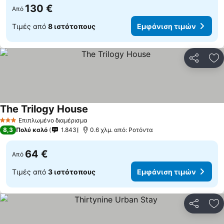
130 €
Από
Τιμές από
8 ιστότοπους
Εμφάνιση τιμών
Κοινοποί
Πρ
The Trilogy House
Εμφάνιση τιμών
Επιπλωμένο διαμέρισμα
3 Αστέρια
8,3
Πολύ καλό
1.843
0.6 χλμ. από: Ροτόντα
64 €
Από
Τιμές από
3 ιστότοπους
Εμφάνιση τιμών
Κοινοποί
Πρ