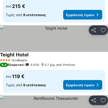
215 €
Από
Τιμές από
9 ιστότοπους
Εμφάνιση τιμών
Κοινοποί
Πρ
Teight Hotel
Εμφάνιση τιμών
Ξενοδοχείο
4 Αστέρια
9,4
Εξαιρετικό
3.414
0.7 χλμ. από: Ροτόντα
119 €
Από
Τιμές από
9 ιστότοπους
Εμφάνιση τιμών
Κοινοποί
Πρ