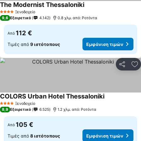
The Modernist Thessaloniki
Εμφάνιση τιμών
Ξενοδοχείο
4 Αστέρια
9,6
Εξαιρετικό
4.142
0.8 χλμ. από: Ροτόντα
112 €
Από
Τιμές από
9 ιστότοπους
Εμφάνιση τιμών
Κοινοποί
Πρ
COLORS Urban Hotel Thessaloniki
Εμφάνιση τιμώ
Ξενοδοχείο
4 Αστέρια
8,9
Εξαιρετικό
6.525
1.2 χλμ. από: Ροτόντα
105 €
Από
Τιμές από
8 ιστότοπους
Εμφάνιση τιμών