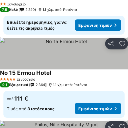
Εμφάνιση τιμών
Ξενοδοχείο
2 Αστέρια
7,5
Καλό
2.240
1.1 χλμ. από: Ροτόντα
Επιλέξτε ημερομηνίες, για να
Εμφάνιση τιμών
δείτε τις ακριβείς τιμές
Κοινοποί
Πρ
No 15 Ermou Hotel
Εμφάνιση τιμών
Ξενοδοχείο
5 Αστέρια
9,1
Εξαιρετικό
2.364
1.1 χλμ. από: Ροτόντα
111 €
Από
Τιμές από
3 ιστότοπους
Εμφάνιση τιμών