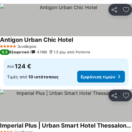
Κοινοποί
Πρ
Antigon Urban Chic Hotel
Εμφάνιση τιμών
Ξενοδοχείο
5 Αστέρια
9,5
Εξαιρετικό
4.199
1.3 χλμ. από: Ροτόντα
124 €
Από
Τιμές από
10 ιστότοπους
Εμφάνιση τιμών
Κοινοποί
Πρ
Imperial Plus | Urban Smart Hotel Thessaloniki