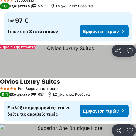
Εμφάνιση τιμών
Ξενοδοχείο
4 Αστέρια
9,1
Εξαιρετικό
5.529
1.5 χλμ. από: Ροτόντα
97 €
Από
Τιμές από
8 ιστότοπους
Εμφάνιση τιμών
Δημοφιλής επιλογή
Κοινοποί
Πρ
Olvios Luxury Suites
Εμφάνιση τιμών
Επιπλωμένο διαμέρισμα
5 Αστέρια
9,4
Εξαιρετικό
697
1.2 χλμ. από: Ροτόντα
Επιλέξτε ημερομηνίες, για να
Εμφάνιση τιμών
δείτε τις ακριβείς τιμές
Κοινοποί
Πρ