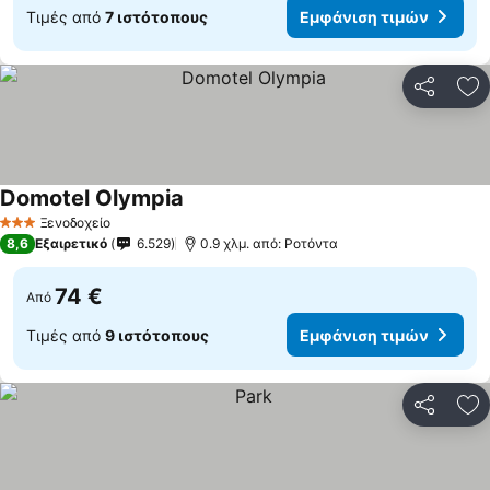
Τιμές από
7 ιστότοπους
Εμφάνιση τιμών
Κοινοποί
Πρ
Domotel Olympia
Εμφάνιση τιμών
Ξενοδοχείο
3 Αστέρια
8,6
Εξαιρετικό
6.529
0.9 χλμ. από: Ροτόντα
74 €
Από
Τιμές από
9 ιστότοπους
Εμφάνιση τιμών
Κοινοποί
Πρ