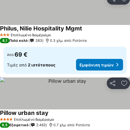
Κοινοποί
Πρ
Philus, Nilie Hospitality Mgmt
Εμφάνιση τιμών
Επιπλωμένο διαμέρισμα
3 Αστέρια
8,1
Πολύ καλό
383
0.3 χλμ. από: Ροτόντα
69 €
Από
Τιμές από
2 ιστότοπους
Εμφάνιση τιμών
Κοινοποί
Πρ
Pillow urban stay
Εμφάνιση τιμών
Επιπλωμένο διαμέρισμα
4 Αστέρια
9,5
Εξαιρετικό
2.462
0.7 χλμ. από: Ροτόντα