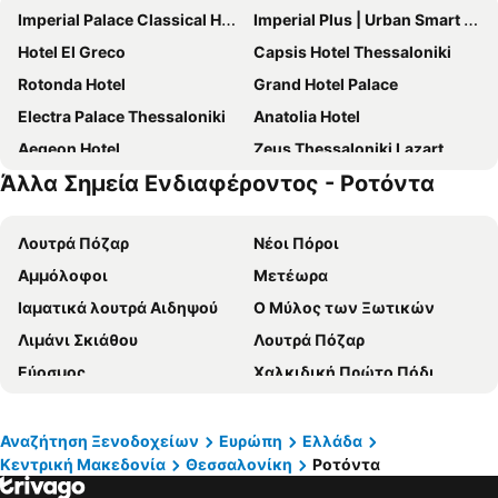
Imperial Palace Classical Hotel Thessaloniki
Imperial Plus | Urban Smart Hotel Thessaloniki
Hotel El Greco
Capsis Hotel Thessaloniki
Rotonda Hotel
Grand Hotel Palace
Electra Palace Thessaloniki
Anatolia Hotel
Aegeon Hotel
Zeus Thessaloniki Lazart
Άλλα Σημεία Ενδιαφέροντος - Ροτόντα
ABC Hotel
Urban Elephant Suites
Domotel Olympia
Le Palace Hotel
Λουτρά Πόζαρ
Νέοι Πόροι
Makedonia Palace
Park
Αμμόλοφοι
Μετέωρα
RentRooms Thessaloniki
Αμαλία
Ιαματικά λουτρά Αιδηψού
Ο Μύλος των Ξωτικών
ONOMA Hotel
September Hotel Thessaloniki
Λιμάνι Σκιάθου
Λουτρά Πόζαρ
City Hotel Thessaloniki
Wellness Santa Hotel - Adults Only
Εύοσμος
Χαλκιδική Πρώτο Πόδι
Bahar Boutique Hotel
Aργώ
Χαλκιδική Δεύτερο Πόδι
Λουτρά Σμοκόβου
The Met Hotel
Holiday Inn Thessaloniki By Ihg
Ψαροπούλι
'Αγκιστρο
Vanoro hotel
Hotel Kastoria
Αναζήτηση Ξενοδοχείων
Ευρώπη
Ελλάδα
Κεντρική Μακεδονία
Θεσσαλονίκη
Ροτόντα
Λεπτοκαρυά
Οδός Εγνατία
Alexandria Hotel
Egnatia Hotel