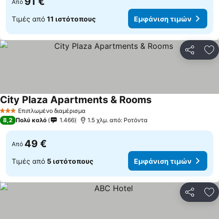
91 €
Από
Τιμές από
11 ιστότοπους
Εμφάνιση τιμών
Κοινοποί
Πρ
City Plaza Apartments & Rooms
Εμφάνιση τιμών
Επιπλωμένο διαμέρισμα
3 Αστέρια
8,2
Πολύ καλό
1.466
1.5 χλμ. από: Ροτόντα
49 €
Από
Τιμές από
5 ιστότοπους
Εμφάνιση τιμών
Κοινοποί
Πρ