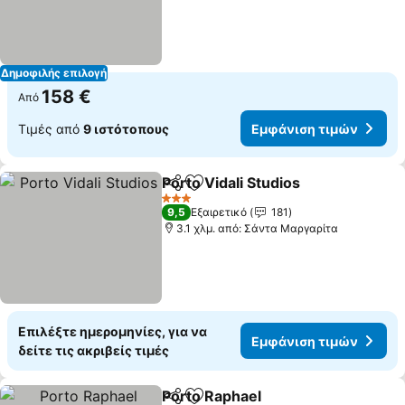
Δημοφιλής επιλογή
158 €
Από
Τιμές από
9 ιστότοπους
Εμφάνιση τιμών
Porto Vidali Studios
Κοινοποίηση
Προσθήκη στα αγαπημένα
3 Αστέρια
9,5
Εξαιρετικό
181
3.1 χλμ. από: Σάντα Μαργαρίτα
Επιλέξτε ημερομηνίες, για να
Εμφάνιση τιμών
δείτε τις ακριβείς τιμές
Porto Raphael
Κοινοποίηση