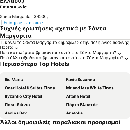
Ελλάδα)
Επικοινωνία
Santa Margarita
,
84200
,
|
Επίσημος ιστότοπος
Συχνές ερωτήσεις σχετικά με Σάντα
Μαργαρίτα
Τι κάνει το Σάντα Μαργαρίτα δημοφιλές στην πόλη Άγιος Ιωάννης
Πόρτο;
Ποια καταλύματα βρίσκονται κοντά στο Σάντα Μαργαρίτα?
Ποιά άλλα αξιοθέατα βρίσκονται κοντά στο Σάντα Μαργαρίτα?
Περισσότερα Top Hotels
Ilio Maris
Favie Suzanne
Onar Hotel & Suites Tinos
Mr and Mrs White Tinos
Byzantio City Hotel
Altana Hotel
Ποσειδώνιο
Πόρτο Βλαστός
Aeolos Bay
Anatolia
Άλλοι δημοφιλείς παραλιακοί προορισμοί
Tinion
Tinos Suites & Apartments
Aeolis Tinos Suites
Anastasia Studios