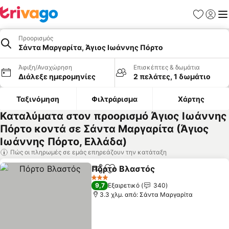
Αγαπημέν
Σύνδε
Με
Προορισμός
Σάντα Μαργαρίτα, Άγιος Ιωάννης Πόρτο
Άφιξη/Αναχώρηση
Επισκέπτες & δωμάτια
Διάλεξε ημερομηνίες
2 πελάτες, 1 δωμάτιο
Ταξινόμηση
Φιλτράρισμα
Χάρτης
Καταλύματα στον προορισμό Άγιος Ιωάννης
Πόρτο κοντά σε Σάντα Μαργαρίτα (Άγιος
Ιωάννης Πόρτο, Ελλάδα)
Πώς οι πληρωμές σε εμάς επηρεάζουν την κατάταξη
Πόρτο Βλαστός
Κοινοποίηση
Προσθήκη στα αγαπημένα
3 Αστέρια
9,7
Εξαιρετικό
340
3.3 χλμ. από: Σάντα Μαργαρίτα