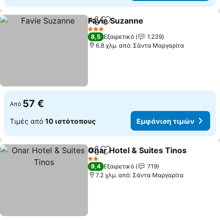
Favie Suzanne
Κοινοποίηση
Προσθήκη στα αγαπημένα
3 Αστέρια
8,5
Εξαιρετικό
1.239
6.8 χλμ. από: Σάντα Μαργαρίτα
57 €
Από
Τιμές από
10 ιστότοπους
Εμφάνιση τιμών
Onar Hotel & Suites Tinos
Κοινοποίηση
Προσθήκη στα αγαπημένα
2 Αστέρια
9,4
Εξαιρετικό
719
7.2 χλμ. από: Σάντα Μαργαρίτα