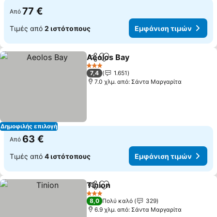
77 €
Από
Τιμές από
2 ιστότοπους
Εμφάνιση τιμών
Aeolos Bay
Κοινοποίηση
Προσθήκη στα αγαπημένα
3 Αστέρια
7,4
1.651
7.0 χλμ. από: Σάντα Μαργαρίτα
Δημοφιλής επιλογή
63 €
Από
Τιμές από
4 ιστότοπους
Εμφάνιση τιμών
Tinion
Κοινοποίηση
Προσθήκη στα αγαπημένα
3 Αστέρια
8,0
Πολύ καλό
329
6.9 χλμ. από: Σάντα Μαργαρίτα