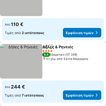
110 €
Από
Τιμές από
2 ιστότοπους
Εμφάνιση τιμών
Δήλες & Ρηνειές
Κοινοποίηση
Προσθήκη στα αγαπημένα
4 Αστέρια
9,5
Εξαιρετικό
248
5.1 χλμ. από: Σάντα Μαργαρίτα
244 €
Από
Τιμές από
7 ιστότοπους
Εμφάνιση τιμών