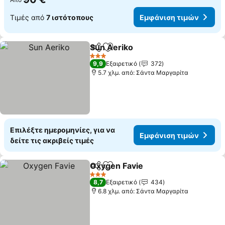
Τιμές από
7 ιστότοπους
Εμφάνιση τιμών
Sun Aeriko
Κοινοποίηση
Προσθήκη στα αγαπημένα
3 Αστέρια
9,9
Εξαιρετικό
372
5.7 χλμ. από: Σάντα Μαργαρίτα
Επιλέξτε ημερομηνίες, για να
Εμφάνιση τιμών
δείτε τις ακριβείς τιμές
Oxygen Favie
Κοινοποίηση
Προσθήκη στα αγαπημένα
3 Αστέρια
8,7
Εξαιρετικό
434
6.8 χλμ. από: Σάντα Μαργαρίτα