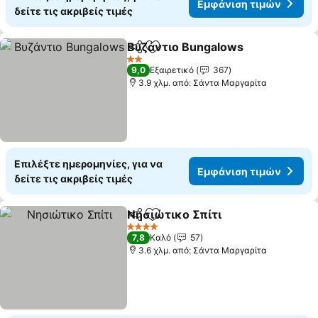
Εμφάνιση τιμών
δείτε τις ακριβείς τιμές
Βυζάντιο Bungalows
Κοινοποίηση
Προσθήκη στα αγαπημένα
2 Αστέρια
9,0
Εξαιρετικό
367
3.9 χλμ. από: Σάντα Μαργαρίτα
Επιλέξτε ημερομηνίες, για να
Εμφάνιση τιμών
δείτε τις ακριβείς τιμές
Νησιώτικο Σπίτι
Κοινοποίηση
Προσθήκη στα αγαπημένα
4 Αστέρια
7,8
Καλό
57
3.6 χλμ. από: Σάντα Μαργαρίτα