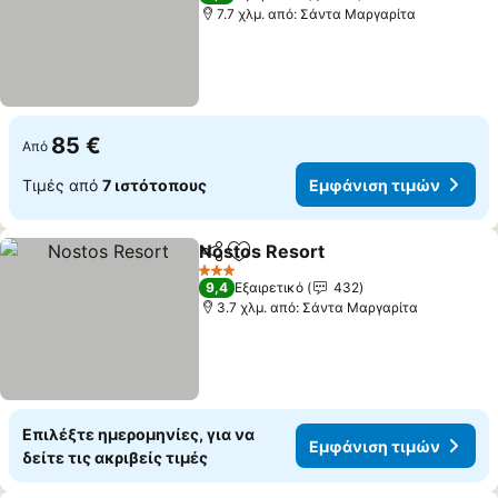
7.7 χλμ. από: Σάντα Μαργαρίτα
85 €
Από
Τιμές από
7 ιστότοπους
Εμφάνιση τιμών
Nostos Resort
Κοινοποίηση
Προσθήκη στα αγαπημένα
3 Αστέρια
9,4
Εξαιρετικό
432
3.7 χλμ. από: Σάντα Μαργαρίτα
Επιλέξτε ημερομηνίες, για να
Εμφάνιση τιμών
δείτε τις ακριβείς τιμές