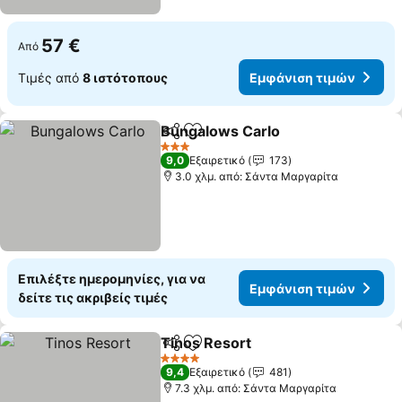
57 €
Από
Τιμές από
8 ιστότοπους
Εμφάνιση τιμών
Bungalows Carlo
Κοινοποίηση
Προσθήκη στα αγαπημένα
3 Αστέρια
9,0
Εξαιρετικό
173
3.0 χλμ. από: Σάντα Μαργαρίτα
Επιλέξτε ημερομηνίες, για να
Εμφάνιση τιμών
δείτε τις ακριβείς τιμές
Tinos Resort
Κοινοποίηση
Προσθήκη στα αγαπημένα
4 Αστέρια
9,4
Εξαιρετικό
481
7.3 χλμ. από: Σάντα Μαργαρίτα