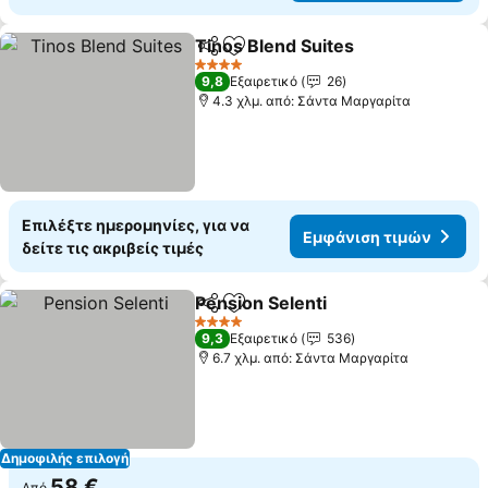
Tinos Blend Suites
Κοινοποίηση
Προσθήκη στα αγαπημένα
4 Αστέρια
9,8
Εξαιρετικό
26
4.3 χλμ. από: Σάντα Μαργαρίτα
Επιλέξτε ημερομηνίες, για να
Εμφάνιση τιμών
δείτε τις ακριβείς τιμές
Pension Selenti
Κοινοποίηση
Προσθήκη στα αγαπημένα
4 Αστέρια
9,3
Εξαιρετικό
536
6.7 χλμ. από: Σάντα Μαργαρίτα
Δημοφιλής επιλογή
58 €
Από