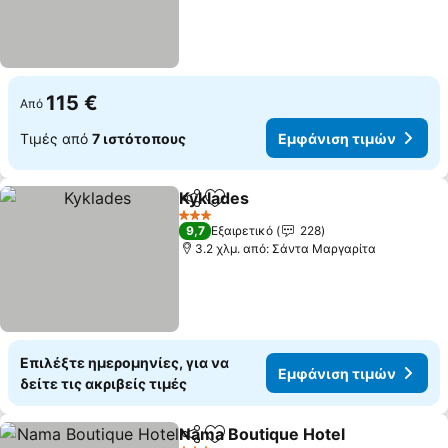
115 €
Από
Τιμές από
7 ιστότοπους
Εμφάνιση τιμών
Kyklades
Κοινοποίηση
Προσθήκη στα αγαπημένα
3 Αστέρια
9,7
Εξαιρετικό
228
3.2 χλμ. από: Σάντα Μαργαρίτα
Επιλέξτε ημερομηνίες, για να
Εμφάνιση τιμών
δείτε τις ακριβείς τιμές
Nama Boutique Hotel
Κοινοποίηση
Προσθήκη στα αγαπημένα