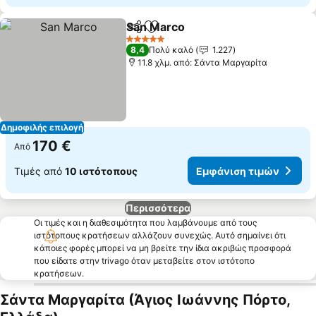
San Marco
Κοινοποίηση
Προσθήκη στα αγαπημένα
5 Αστέρια
8,4
Πολύ καλό
1.227
11.8 χλμ. από: Σάντα Μαργαρίτα
Δημοφιλής επιλογή
170 €
Από
Τιμές από
10 ιστότοπους
Εμφάνιση τιμών
Περισσότερα
Οι τιμές και η διαθεσιμότητα που λαμβάνουμε από τους
ιστότοπους κρατήσεων αλλάζουν συνεχώς. Αυτό σημαίνει ότι
κάποιες φορές μπορεί να μη βρείτε την ίδια ακριβώς προσφορά
που είδατε στην trivago όταν μεταβείτε στον ιστότοπο
κρατήσεων.
Σάντα Μαργαρίτα (Άγιος Ιωάννης Πόρτο,