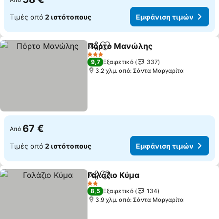
Τιμές από
2 ιστότοπους
Εμφάνιση τιμών
Πόρτο Μανώλης
Κοινοποίηση
Προσθήκη στα αγαπημένα
3 Αστέρια
9,7
Εξαιρετικό
337
3.2 χλμ. από: Σάντα Μαργαρίτα
67 €
Από
Τιμές από
2 ιστότοπους
Εμφάνιση τιμών
Γαλάζιο Κύμα
Κοινοποίηση
Προσθήκη στα αγαπημένα
2 Αστέρια
8,5
Εξαιρετικό
134
3.9 χλμ. από: Σάντα Μαργαρίτα