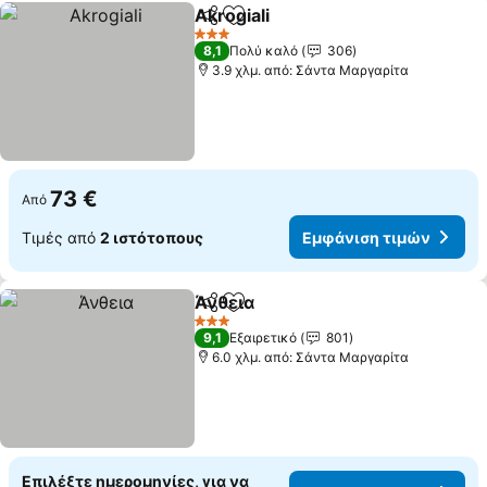
Akrogiali
Κοινοποίηση
Προσθήκη στα αγαπημένα
3 Αστέρια
8,1
Πολύ καλό
306
3.9 χλμ. από: Σάντα Μαργαρίτα
73 €
Από
Τιμές από
2 ιστότοπους
Εμφάνιση τιμών
Άνθεια
Κοινοποίηση
Προσθήκη στα αγαπημένα
3 Αστέρια
9,1
Εξαιρετικό
801
6.0 χλμ. από: Σάντα Μαργαρίτα
Επιλέξτε ημερομηνίες, για να