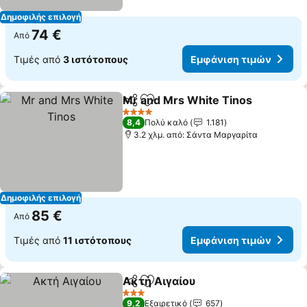
Δημοφιλής επιλογή
74 €
Από
Τιμές από
3 ιστότοπους
Εμφάνιση τιμών
Mr and Mrs White Tinos
Κοινοποίηση
Προσθήκη στα αγαπημένα
4 Αστέρια
8,4
Πολύ καλό
1.181
3.2 χλμ. από: Σάντα Μαργαρίτα
Δημοφιλής επιλογή
85 €
Από
Τιμές από
11 ιστότοπους
Εμφάνιση τιμών
Ακτή Αιγαίου
Κοινοποίηση
Προσθήκη στα αγαπημένα
3 Αστέρια
9,2
Εξαιρετικό
657