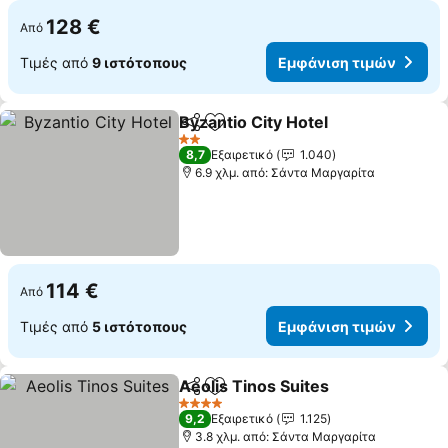
128 €
Από
Τιμές από
9 ιστότοπους
Εμφάνιση τιμών
Byzantio City Hotel
Κοινοποίηση
Προσθήκη στα αγαπημένα
2 Αστέρια
8,7
Εξαιρετικό
1.040
6.9 χλμ. από: Σάντα Μαργαρίτα
114 €
Από
Τιμές από
5 ιστότοπους
Εμφάνιση τιμών
Aeolis Tinos Suites
Κοινοποίηση
Προσθήκη στα αγαπημένα
4 Αστέρια
9,2
Εξαιρετικό
1.125
3.8 χλμ. από: Σάντα Μαργαρίτα