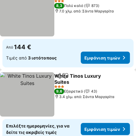
3 Αστέρια
8,3
Πολύ καλό
873
7.0 χλμ. από: Σάντα Μαργαρίτα
144 €
Από
Τιμές από
3 ιστότοπους
Εμφάνιση τιμών
White Tinos Luxury
Κοινοποίηση
Προσθήκη στα αγαπημένα
Suites
3 Αστέρια
9,6
Εξαιρετικό
43
3.4 χλμ. από: Σάντα Μαργαρίτα
Επιλέξτε ημερομηνίες, για να
Εμφάνιση τιμών
δείτε τις ακριβείς τιμές