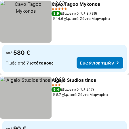
Cavo Tagoo Mykonos
Κοινοποίηση
Προσθήκη στα αγαπημένα
5 Αστέρια
8,9
Εξαιρετικό
3.739
14.6 χλμ. από: Σάντα Μαργαρίτα
580 €
Από
Τιμές από
7 ιστότοπους
Εμφάνιση τιμών
Aigaio Studios tinos
Κοινοποίηση
Προσθήκη στα αγαπημένα
3 Αστέρια
9,4
Εξαιρετικό
247
5.7 χλμ. από: Σάντα Μαργαρίτα
90 €
Από