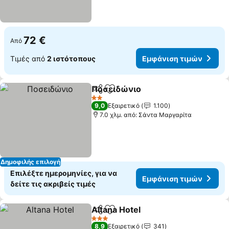
72 €
Από
Τιμές από
2 ιστότοπους
Εμφάνιση τιμών
Ποσειδώνιο
Κοινοποίηση
Προσθήκη στα αγαπημένα
2 Αστέρια
9,0
Εξαιρετικό
1.100
7.0 χλμ. από: Σάντα Μαργαρίτα
Δημοφιλής επιλογή
Επιλέξτε ημερομηνίες, για να
Εμφάνιση τιμών
δείτε τις ακριβείς τιμές
Altana Hotel
Κοινοποίηση
Προσθήκη στα αγαπημένα
3 Αστέρια
8,9
Εξαιρετικό
341