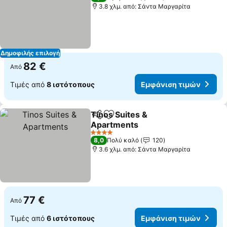
3.8 χλμ. από: Σάντα Μαργαρίτα
Δημοφιλής επιλογή
82 €
Από
Τιμές από
8 ιστότοπους
Εμφάνιση τιμών
Tinos Suites &
Κοινοποίηση
Προσθήκη στα αγαπημένα
Apartments
4 Αστέρια
8,0
Πολύ καλό
120
3.6 χλμ. από: Σάντα Μαργαρίτα
77 €
Από
Τιμές από
6 ιστότοπους
Εμφάνιση τιμών