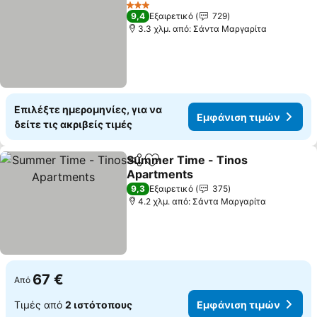
Προσθήκη στα αγαπημένα
3 Αστέρια
9,4
Εξαιρετικό
729
3.3 χλμ. από: Σάντα Μαργαρίτα
Επιλέξτε ημερομηνίες, για να
Εμφάνιση τιμών
δείτε τις ακριβείς τιμές
Summer Time - Tinos
Κοινοποίηση
Προσθήκη στα αγαπημένα
Apartments
9,3
Εξαιρετικό
375
4.2 χλμ. από: Σάντα Μαργαρίτα
67 €
Από
Τιμές από
2 ιστότοπους
Εμφάνιση τιμών