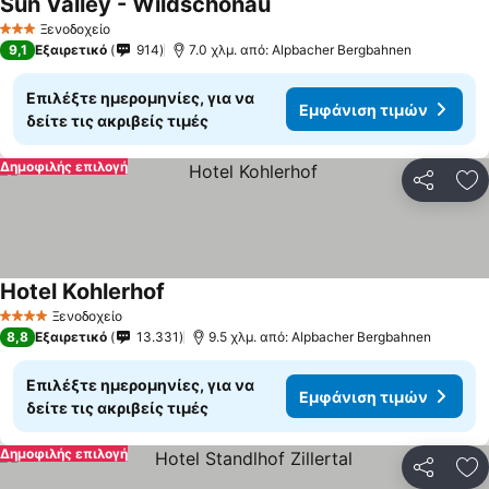
Sun Valley - Wildschönau
Ξενοδοχείο
3 Αστέρια
9,1
Εξαιρετικό
914
7.0 χλμ. από: Alpbacher Bergbahnen
Επιλέξτε ημερομηνίες, για να
Εμφάνιση τιμών
δείτε τις ακριβείς τιμές
Δημοφιλής επιλογή
Κοινοποί
Πρ
Hotel Kohlerhof
Ξενοδοχείο
4 Αστέρια
8,8
Εξαιρετικό
13.331
9.5 χλμ. από: Alpbacher Bergbahnen
Επιλέξτε ημερομηνίες, για να
Εμφάνιση τιμών
δείτε τις ακριβείς τιμές
Δημοφιλής επιλογή
Κοινοποί
Πρ