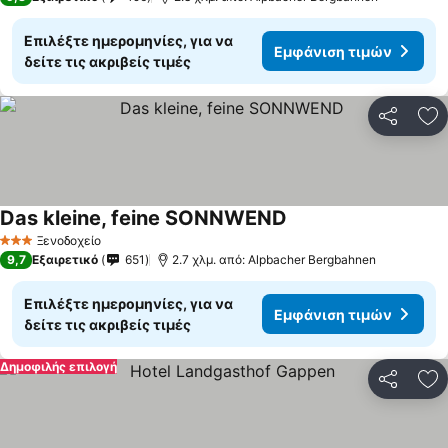
Επιλέξτε ημερομηνίες, για να
Εμφάνιση τιμών
δείτε τις ακριβείς τιμές
Κοινοποί
Πρ
Das kleine, feine SONNWEND
Ξενοδοχείο
3 Αστέρια
9,7
Εξαιρετικό
651
2.7 χλμ. από: Alpbacher Bergbahnen
Επιλέξτε ημερομηνίες, για να
Εμφάνιση τιμών
δείτε τις ακριβείς τιμές
Δημοφιλής επιλογή
Κοινοποί
Πρ