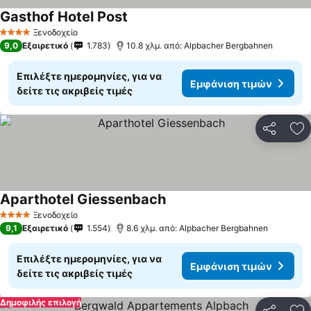
Gasthof Hotel Post
Ξενοδοχείο
4 Αστέρια
9,0
Εξαιρετικό
1.783
10.8 χλμ. από: Alpbacher Bergbahnen
Επιλέξτε ημερομηνίες, για να
Εμφάνιση τιμών
δείτε τις ακριβείς τιμές
Κοινοποί
Πρ
Aparthotel Giessenbach
Ξενοδοχείο
4 Αστέρια
9,1
Εξαιρετικό
1.554
8.6 χλμ. από: Alpbacher Bergbahnen
Επιλέξτε ημερομηνίες, για να
Εμφάνιση τιμών
δείτε τις ακριβείς τιμές
Δημοφιλής επιλογή