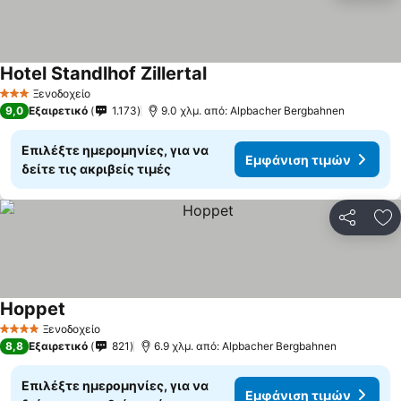
Hotel Standlhof Zillertal
Ξενοδοχείο
3 Αστέρια
9,0
Εξαιρετικό
1.173
9.0 χλμ. από: Alpbacher Bergbahnen
Επιλέξτε ημερομηνίες, για να
Εμφάνιση τιμών
δείτε τις ακριβείς τιμές
Κοινοποί
Πρ
Hoppet
Ξενοδοχείο
4 Αστέρια
8,8
Εξαιρετικό
821
6.9 χλμ. από: Alpbacher Bergbahnen
Επιλέξτε ημερομηνίες, για να
Εμφάνιση τιμών