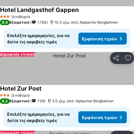
Hotel Landgasthof Gappen
Ξενοδοχείο
3 Αστέρια
9,0
Εξαιρετικό
1.783
10.3 χλμ. από: Alpbacher Bergbahnen
Επιλέξτε ημερομηνίες, για να
Εμφάνιση τιμών
δείτε τις ακριβείς τιμές
Δημοφιλής επιλογή
Κοινοποί
Πρ
Hotel Zur Post
Ξενοδοχείο
3 Αστέρια
9,2
Εξαιρετικό
739
3.0 χλμ. από: Alpbacher Bergbahnen
Επιλέξτε ημερομηνίες, για να
Εμφάνιση τιμών
δείτε τις ακριβείς τιμές
Δημοφιλής επιλογή