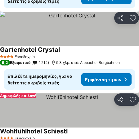
δείτε τις ακριβείς τιμές
Κοινοποί
Πρ
Gartenhotel Crystal
Ξενοδοχείο
4 Αστέρια
9,2
Εξαιρετικό
1.214
9.3 χλμ. από: Alpbacher Bergbahnen
Επιλέξτε ημερομηνίες, για να
Εμφάνιση τιμών
δείτε τις ακριβείς τιμές
Δημοφιλής επιλογή
Κοινοποί
Πρ
Wohlfühlhotel Schiestl
Ξενοδοχείο