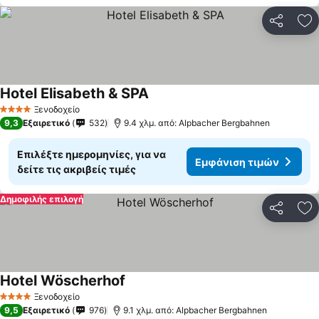
Κοινοποί
Πρ
Hotel Elisabeth & SPA
Ξενοδοχείο
4 Αστέρια
9,3
Εξαιρετικό
532
9.4 χλμ. από: Alpbacher Bergbahnen
Επιλέξτε ημερομηνίες, για να
Εμφάνιση τιμών
δείτε τις ακριβείς τιμές
Δημοφιλής επιλογή
Κοινοποί
Πρ
Hotel Wöscherhof
Ξενοδοχείο
4 Αστέρια
9,5
Εξαιρετικό
976
9.1 χλμ. από: Alpbacher Bergbahnen