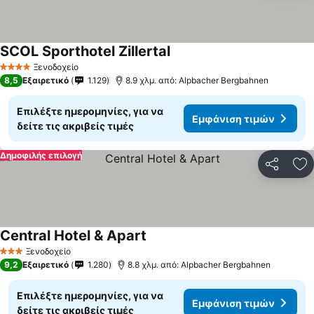
SCOL Sporthotel Zillertal
Ξενοδοχείο
4 Αστέρια
8,5
Εξαιρετικό
1.129
8.9 χλμ. από: Alpbacher Bergbahnen
Επιλέξτε ημερομηνίες, για να
Εμφάνιση τιμών
δείτε τις ακριβείς τιμές
Δημοφιλής επιλογή
Κοινοποί
Πρ
Central Hotel & Apart
Ξενοδοχείο
3 Αστέρια
9,2
Εξαιρετικό
1.280
8.8 χλμ. από: Alpbacher Bergbahnen
Επιλέξτε ημερομηνίες, για να
Εμφάνιση τιμών
δείτε τις ακριβείς τιμές