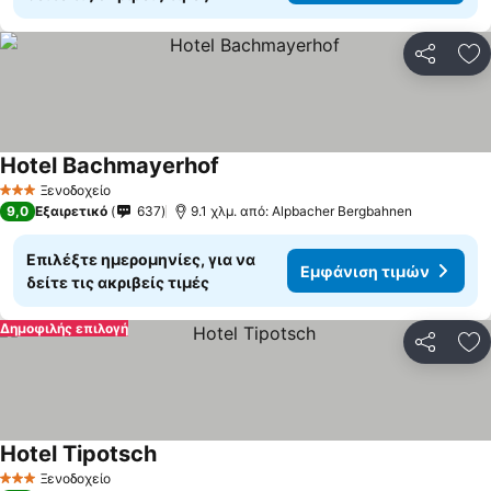
Κοινοποί
Πρ
Hotel Bachmayerhof
Ξενοδοχείο
3 Αστέρια
9,0
Εξαιρετικό
637
9.1 χλμ. από: Alpbacher Bergbahnen
Επιλέξτε ημερομηνίες, για να
Εμφάνιση τιμών
δείτε τις ακριβείς τιμές
Δημοφιλής επιλογή
Κοινοποί
Πρ
Hotel Tipotsch
Ξενοδοχείο
3 Αστέρια