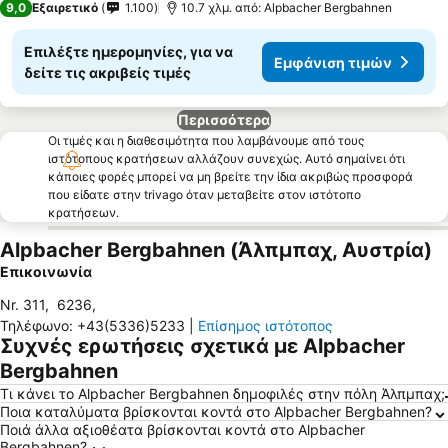
9,0
Εξαιρετικό
1.100
10.7 χλμ. από: Alpbacher Bergbahnen
Επιλέξτε ημερομηνίες, για να
Εμφάνιση τιμών
δείτε τις ακριβείς τιμές
Περισσότερα
Οι τιμές και η διαθεσιμότητα που λαμβάνουμε από τους
ιστότοπους κρατήσεων αλλάζουν συνεχώς. Αυτό σημαίνει ότι
κάποιες φορές μπορεί να μη βρείτε την ίδια ακριβώς προσφορά
που είδατε στην trivago όταν μεταβείτε στον ιστότοπο
κρατήσεων.
Alpbacher Bergbahnen (Άλπμπαχ, Αυστρία)
Επικοινωνία
Nr. 311
,
6236
,
Τηλέφωνο
:
+43(5336)5233
|
Επίσημος ιστότοπος
Συχνές ερωτήσεις σχετικά με Alpbacher
Bergbahnen
Τι κάνει το Alpbacher Bergbahnen δημοφιλές στην πόλη Άλπμπαχ;
Ποια καταλύματα βρίσκονται κοντά στο Alpbacher Bergbahnen?
Ποιά άλλα αξιοθέατα βρίσκονται κοντά στο Alpbacher
Bergbahnen?