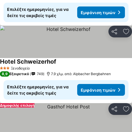
Επιλέξτε ημερομηνίες, για να
Εμφάνιση τιμών
δείτε τις ακριβείς τιμές
Κοινοποί
Πρ
Hotel Schweizerhof
Ξενοδοχείο
3 Αστέρια
8,9
Εξαιρετικό
749
7.9 χλμ. από: Alpbacher Bergbahnen
Επιλέξτε ημερομηνίες, για να
Εμφάνιση τιμών
δείτε τις ακριβείς τιμές
Δημοφιλής επιλογή
Κοινοποί
Πρ