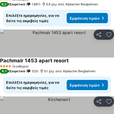
4 Αστέρια
9,2
Εξαιρετικό
1.887
9.8 χλμ. από: Alpbacher Bergbahnen
Επιλέξτε ημερομηνίες, για να
Εμφάνιση τιμών
δείτε τις ακριβείς τιμές
Κοινοποί
Πρ
Pachmair 1453 apart resort
Ξενοδοχείο
4 Αστέρια
9,7
Εξαιρετικό
525
9.1 χλμ. από: Alpbacher Bergbahnen
Επιλέξτε ημερομηνίες, για να
Εμφάνιση τιμών
δείτε τις ακριβείς τιμές
Κοινοποί
Πρ