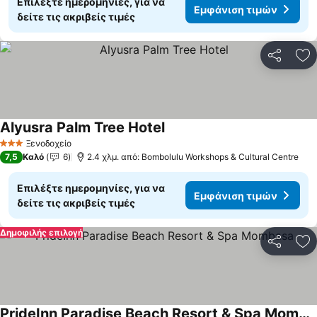
Επιλέξτε ημερομηνίες, για να
Εμφάνιση τιμών
δείτε τις ακριβείς τιμές
Κοινοποί
Πρ
Alyusra Palm Tree Hotel
Ξενοδοχείο
3 Αστέρια
7,5
Καλό
6
2.4 χλμ. από: Bombolulu Workshops & Cultural Centre
Επιλέξτε ημερομηνίες, για να
Εμφάνιση τιμών
δείτε τις ακριβείς τιμές
Δημοφιλής επιλογή
Κοινοποί
Πρ
PrideInn Paradise Beach Resort & Spa Mombasa