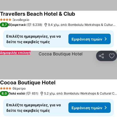
Travellers Beach Hotel & Club
Ξενοδοχείο
4 Αστέρια
8,7
Εξαιρετικό
6.238
9.4 χλμ. από: Bombolulu Workshops & Cultural Centre
Επιλέξτε ημερομηνίες, για να
Εμφάνιση τιμών
δείτε τις ακριβείς τιμές
Δημοφιλής επιλογή
Κοινοποί
Πρ
Cocoa Boutique Hotel
Θέρετρο
4 Αστέρια
8,0
Πολύ καλό
651
5.2 χλμ. από: Bombolulu Workshops & Cultural Centre
Επιλέξτε ημερομηνίες, για να
Εμφάνιση τιμών
δείτε τις ακριβείς τιμές