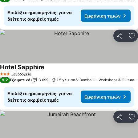
Επιλέξτε ημερομηνίες, για να
Εμφάνιση τιμών
δείτε τις ακριβείς τιμές
Κοινοποί
Πρ
Hotel Sapphire
Ξενοδοχείο
3 Αστέρια
9,2
Εξαιρετικό
3.699
1.5 χλμ. από: Bombolulu Workshops & Cultural Centre
Επιλέξτε ημερομηνίες, για να
Εμφάνιση τιμών
δείτε τις ακριβείς τιμές
Κοινοποί
Πρ