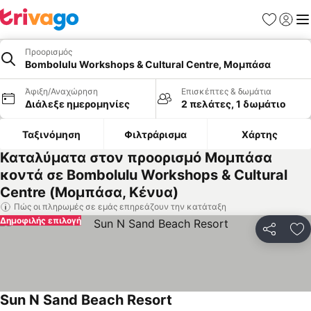
Αγαπημέν
Σύνδε
Με
Προορισμός
Bombolulu Workshops & Cultural Centre, Μομπάσα
Άφιξη/Αναχώρηση
Επισκέπτες & δωμάτια
Διάλεξε ημερομηνίες
2 πελάτες, 1 δωμάτιο
Ταξινόμηση
Φιλτράρισμα
Χάρτης
Καταλύματα στον προορισμό Μομπάσα
κοντά σε Bombolulu Workshops & Cultural
Centre (Μομπάσα, Κένυα)
Πώς οι πληρωμές σε εμάς επηρεάζουν την κατάταξη
Δημοφιλής επιλογή
Κοινοποί
Πρ
Sun N Sand Beach Resort