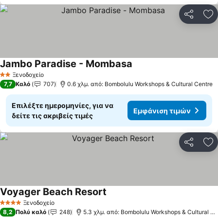
Κοινοποί
Πρ
Jambo Paradise - Mombasa
Ξενοδοχείο
2 Αστέρια
7,7
Καλό
707
0.6 χλμ. από: Bombolulu Workshops & Cultural Centre
Επιλέξτε ημερομηνίες, για να
Εμφάνιση τιμών
δείτε τις ακριβείς τιμές
Κοινοποί
Πρ
Voyager Beach Resort
Ξενοδοχείο
4 Αστέρια
8,2
Πολύ καλό
248
5.3 χλμ. από: Bombolulu Workshops & Cultural Centre