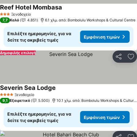
Reef Hotel Mombasa
Ξενοδοχείο
3 Αστέρια
7,7
Καλό
4.851
6.1 χλμ. από: Bombolulu Workshops & Cultural Centre
Επιλέξτε ημερομηνίες, για να
Εμφάνιση τιμών
δείτε τις ακριβείς τιμές
Δημοφιλής επιλογή
Κοινοποί
Πρ
Severin Sea Lodge
Ξενοδοχείο
4 Αστέρια
9,1
Εξαιρετικό
5.500
10.1 χλμ. από: Bombolulu Workshops & Cultural Centre
Επιλέξτε ημερομηνίες, για να
Εμφάνιση τιμών
δείτε τις ακριβείς τιμές