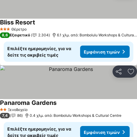
Bliss Resort
Θέρετρο
3 Αστέρια
8,6
Εξαιρετικό
2.304
6.1 χλμ. από: Bombolulu Workshops & Cultural Centre
Επιλέξτε ημερομηνίες, για να
Εμφάνιση τιμών
δείτε τις ακριβείς τιμές
Κοινοποί
Πρ
Panaroma Gardens
Ξενοδοχείο
2 Αστέρια
7,4
86
0.4 χλμ. από: Bombolulu Workshops & Cultural Centre
Επιλέξτε ημερομηνίες, για να
Εμφάνιση τιμών
δείτε τις ακριβείς τιμές