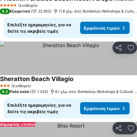
Ξενοδοχείο
5 Αστέρια
9,3
Εξαιρετικό
22.953
11.8 χλμ. από: Bombolulu Workshops & Cultural Centre
Επιλέξτε ημερομηνίες, για να
Εμφάνιση τιμών
δείτε τις ακριβείς τιμές
Κοινοποί
Πρ
Sheratton Beach Villagio
Ξενοδοχείο
3 Αστέρια
8,2
Πολύ καλό
1.342
8.1 χλμ. από: Bombolulu Workshops & Cultural Centre
Επιλέξτε ημερομηνίες, για να
Εμφάνιση τιμών
δείτε τις ακριβείς τιμές
Δημοφιλής επιλογή
Κοινοποί
Πρ