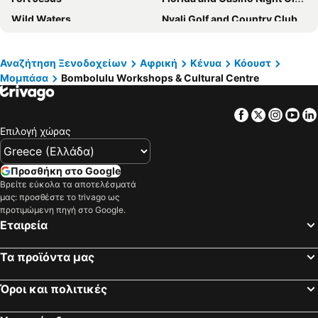
Wild Waters
Nyali Golf and Country Club
Διεθνές Αεροδρόμιο Μόι
Mombasa Go-Kart
Ngomongo Villages
Shimba Hills National Reserve
Αναζήτηση Ξενοδοχείων
Αφρική
Κένυα
Κόουστ
Μομπάσα
Bombolulu Workshops & Cultural Centre
Malindi Marine National Park & Reserve
Watamu Beach
Gedi
Malindi Airport
Facebook
Twitter
Insta
Yo
Silversands
Tanga Airport
Επιλογή χώρας
Προσθήκη στο Google
Βρείτε εύκολα τα αποτελέσματά
μας: προσθέστε το trivago ως
προτιμώμενη πηγή στο Google.
Εταιρεία
Τα προϊόντα μας
Όροι και πολιτικές