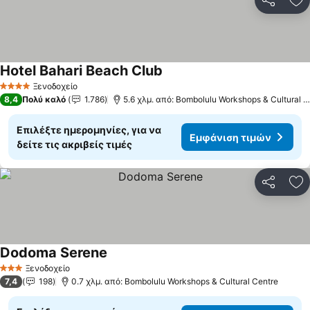
Κοινοποί
Πρ
Hotel Bahari Beach Club
Ξενοδοχείο
4 Αστέρια
8,4
Πολύ καλό
1.786
5.6 χλμ. από: Bombolulu Workshops & Cultural Centre
Επιλέξτε ημερομηνίες, για να
Εμφάνιση τιμών
δείτε τις ακριβείς τιμές
Κοινοποί
Πρ
Dodoma Serene
Ξενοδοχείο
3 Αστέρια
7,4
198
0.7 χλμ. από: Bombolulu Workshops & Cultural Centre