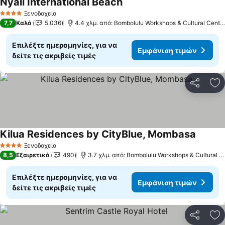
Nyali International Beach
Ξενοδοχείο
4 Αστέρια
7,7
Καλό
5.036
4.4 χλμ. από: Bombolulu Workshops & Cultural Centre
Επιλέξτε ημερομηνίες, για να
Εμφάνιση τιμών
δείτε τις ακριβείς τιμές
Κοινοποί
Πρ
Kilua Residences by CityBlue, Mombasa
Ξενοδοχείο
4 Αστέρια
8,5
Εξαιρετικό
490
3.7 χλμ. από: Bombolulu Workshops & Cultural Centre
Επιλέξτε ημερομηνίες, για να
Εμφάνιση τιμών
δείτε τις ακριβείς τιμές
Κοινοποί
Πρ