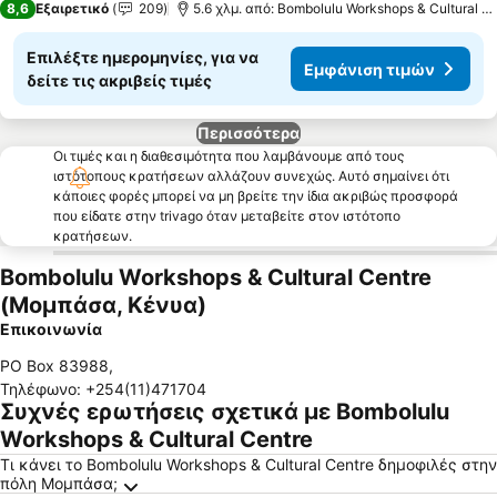
8,6
Εξαιρετικό
209
5.6 χλμ. από: Bombolulu Workshops & Cultural Centre
Επιλέξτε ημερομηνίες, για να
Εμφάνιση τιμών
δείτε τις ακριβείς τιμές
Περισσότερα
Οι τιμές και η διαθεσιμότητα που λαμβάνουμε από τους
ιστότοπους κρατήσεων αλλάζουν συνεχώς. Αυτό σημαίνει ότι
κάποιες φορές μπορεί να μη βρείτε την ίδια ακριβώς προσφορά
που είδατε στην trivago όταν μεταβείτε στον ιστότοπο
κρατήσεων.
Bombolulu Workshops & Cultural Centre
(Μομπάσα, Κένυα)
Επικοινωνία
PO Box 83988
,
Τηλέφωνο
:
+254(11)471704
Συχνές ερωτήσεις σχετικά με Bombolulu
Workshops & Cultural Centre
Τι κάνει το Bombolulu Workshops & Cultural Centre δημοφιλές στην
πόλη Μομπάσα;