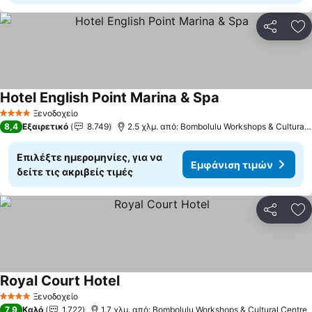
Κοινοποί
Πρ
Hotel English Point Marina & Spa
Ξενοδοχείο
4 Αστέρια
8,4
Εξαιρετικό
8.749
2.5 χλμ. από: Bombolulu Workshops & Cultural Centre
Επιλέξτε ημερομηνίες, για να
Εμφάνιση τιμών
δείτε τις ακριβείς τιμές
Κοινοποί
Πρ
Royal Court Hotel
Ξενοδοχείο
4 Αστέρια
7,9
Καλό
1.722
1.7 χλμ. από: Bombolulu Workshops & Cultural Centre