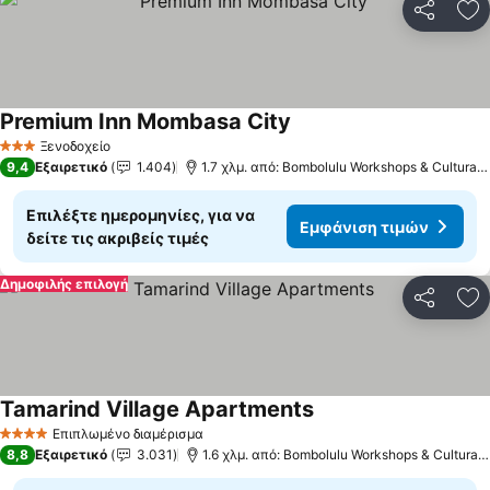
Κοινοποί
Πρ
Premium Inn Mombasa City
Ξενοδοχείο
3 Αστέρια
9,4
Εξαιρετικό
1.404
1.7 χλμ. από: Bombolulu Workshops & Cultural Centre
Επιλέξτε ημερομηνίες, για να
Εμφάνιση τιμών
δείτε τις ακριβείς τιμές
Δημοφιλής επιλογή
Κοινοποί
Πρ
Tamarind Village Apartments
Επιπλωμένο διαμέρισμα
4 Αστέρια
8,8
Εξαιρετικό
3.031
1.6 χλμ. από: Bombolulu Workshops & Cultural Centre