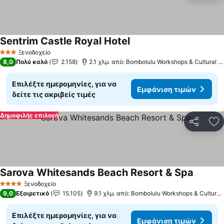
Sentrim Castle Royal Hotel
Ξενοδοχείο
3 Αστέρια
8,0
Πολύ καλό
2.158
2.1 χλμ. από: Bombolulu Workshops & Cultural Centre
Επιλέξτε ημερομηνίες, για να
Εμφάνιση τιμών
δείτε τις ακριβείς τιμές
Δημοφιλής επιλογή
Κοινοποί
Πρ
Sarova Whitesands Beach Resort & Spa
Ξενοδοχείο
4 Αστέρια
9,0
Εξαιρετικό
15.105
9.1 χλμ. από: Bombolulu Workshops & Cultural Centre
Επιλέξτε ημερομηνίες, για να
Εμφάνιση τιμών