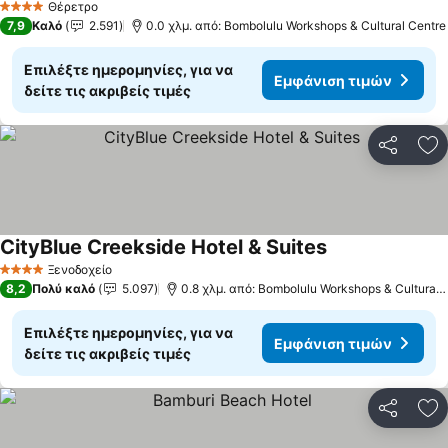
Θέρετρο
4 Αστέρια
7,9
Καλό
2.591
0.0 χλμ. από: Bombolulu Workshops & Cultural Centre
Επιλέξτε ημερομηνίες, για να
Εμφάνιση τιμών
δείτε τις ακριβείς τιμές
Κοινοποί
Πρ
CityBlue Creekside Hotel & Suites
Ξενοδοχείο
4 Αστέρια
8,2
Πολύ καλό
5.097
0.8 χλμ. από: Bombolulu Workshops & Cultural Centre
Επιλέξτε ημερομηνίες, για να
Εμφάνιση τιμών
δείτε τις ακριβείς τιμές
Κοινοποί
Πρ