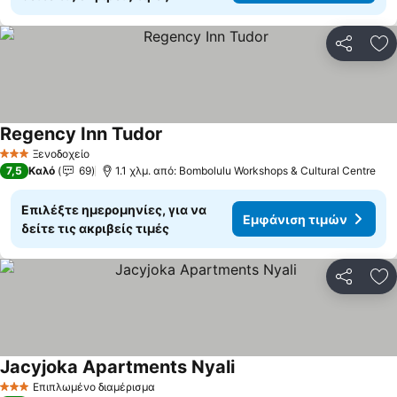
Κοινοποί
Πρ
Regency Inn Tudor
Ξενοδοχείο
3 Αστέρια
7,5
Καλό
69
1.1 χλμ. από: Bombolulu Workshops & Cultural Centre
Επιλέξτε ημερομηνίες, για να
Εμφάνιση τιμών
δείτε τις ακριβείς τιμές
Κοινοποί
Πρ
Jacyjoka Apartments Nyali
Επιπλωμένο διαμέρισμα
3 Αστέρια