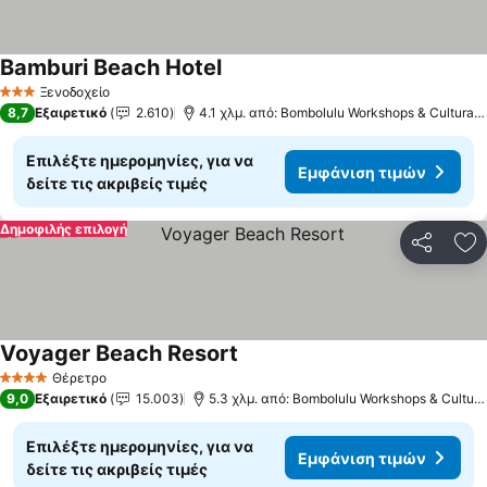
Bamburi Beach Hotel
Ξενοδοχείο
3 Αστέρια
8,7
Εξαιρετικό
2.610
4.1 χλμ. από: Bombolulu Workshops & Cultural Centre
Επιλέξτε ημερομηνίες, για να
Εμφάνιση τιμών
δείτε τις ακριβείς τιμές
Δημοφιλής επιλογή
Κοινοποί
Πρ
Voyager Beach Resort
Θέρετρο
4 Αστέρια
9,0
Εξαιρετικό
15.003
5.3 χλμ. από: Bombolulu Workshops & Cultural Centre
Επιλέξτε ημερομηνίες, για να
Εμφάνιση τιμών
δείτε τις ακριβείς τιμές