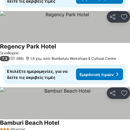
δείτε τις ακριβείς τιμές
Κοινοποί
Πρ
Regency Park Hotel
Ξενοδοχείο
7,3
586
1.9 χλμ. από: Bombolulu Workshops & Cultural Centre
Επιλέξτε ημερομηνίες, για να
Εμφάνιση τιμών
δείτε τις ακριβείς τιμές
Κοινοποί
Πρ
Bamburi Beach Hotel
Θέρετρο