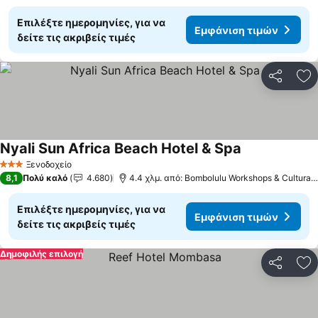
Επιλέξτε ημερομηνίες, για να
Εμφάνιση τιμών
δείτε τις ακριβείς τιμές
Κοινοποί
Πρ
Nyali Sun Africa Beach Hotel & Spa
Ξενοδοχείο
3 Αστέρια
8,1
Πολύ καλό
4.680
4.4 χλμ. από: Bombolulu Workshops & Cultural Centre
Επιλέξτε ημερομηνίες, για να
Εμφάνιση τιμών
δείτε τις ακριβείς τιμές
Δημοφιλής επιλογή
Κοινοποί
Πρ