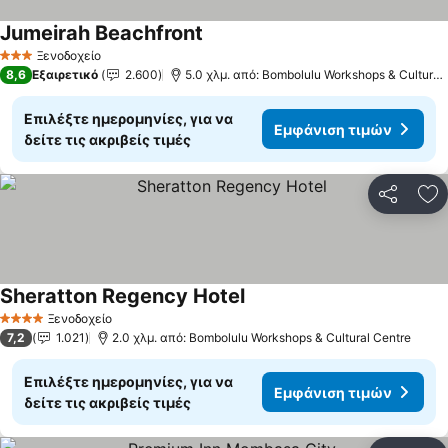
Jumeirah Beachfront
Ξενοδοχείο
3 Αστέρια
8,6
Εξαιρετικό
2.600
5.0 χλμ. από: Bombolulu Workshops & Cultural Centre
Επιλέξτε ημερομηνίες, για να
Εμφάνιση τιμών
δείτε τις ακριβείς τιμές
Κοινοποί
Πρ
Sheratton Regency Hotel
Ξενοδοχείο
4 Αστέρια
7,2
1.021
2.0 χλμ. από: Bombolulu Workshops & Cultural Centre
Επιλέξτε ημερομηνίες, για να
Εμφάνιση τιμών
δείτε τις ακριβείς τιμές