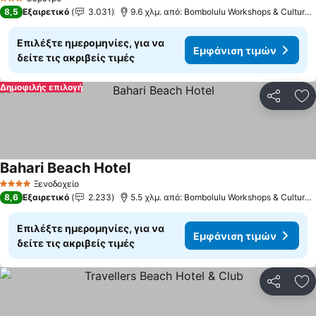
3 Αστέρια
8,5
Εξαιρετικό
3.031
9.6 χλμ. από: Bombolulu Workshops & Cultural Centre
Επιλέξτε ημερομηνίες, για να
Εμφάνιση τιμών
δείτε τις ακριβείς τιμές
Δημοφιλής επιλογή
Κοινοποί
Πρ
Bahari Beach Hotel
Ξενοδοχείο
4 Αστέρια
8,6
Εξαιρετικό
2.233
5.5 χλμ. από: Bombolulu Workshops & Cultural Centre
Επιλέξτε ημερομηνίες, για να
Εμφάνιση τιμών
δείτε τις ακριβείς τιμές
Κοινοποί
Πρ