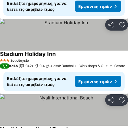
Επιλέξτε ημερομηνίες, για να
Εμφάνιση τιμών
δείτε τις ακριβείς τιμές
Κοινοποί
Πρ
Stadium Holiday Inn
Ξενοδοχείο
3 Αστέρια
7,7
Καλό
942
0.4 χλμ. από: Bombolulu Workshops & Cultural Centre
Επιλέξτε ημερομηνίες, για να
Εμφάνιση τιμών
δείτε τις ακριβείς τιμές
Κοινοποί
Πρ