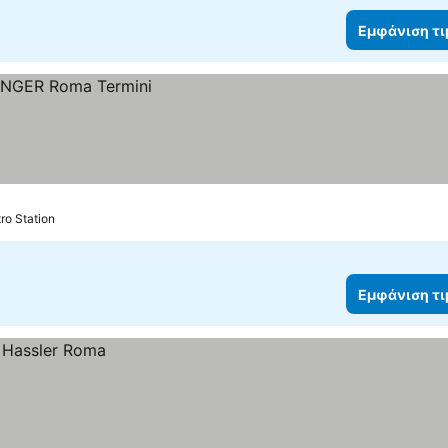
Εμφάνιση τ
ro Station
Εμφάνιση τ