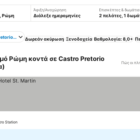
Άφιξη/Αναχώρηση
Επισκέπτες & δωμάτια
Διάλεξε ημερομηνίες
2 πελάτες, 1 δωμά
etorio Metro Station
Δωρεάν ακύρωση
Ξενοδοχεία
Βαθμολογία: 8,0+
Π
ό Ρώμη κοντά σε Castro Pretorio
Πώς οι πλ
α)
tro Station