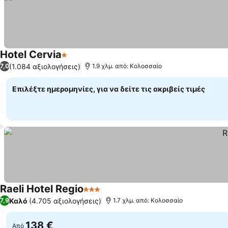
Hotel Cervia
1 Αστέρια
(1.084 αξιολογήσεις)
7,0
1.9 χλμ. από: Κολοσσαίο
Επιλέξτε ημερομηνίες, για να δείτε τις ακριβείς τιμές
Raeli Hotel Regio
3 Αστέρια
Καλό
(4.705 αξιολογήσεις)
7,9
1.7 χλμ. από: Κολοσσαίο
138 €
Από