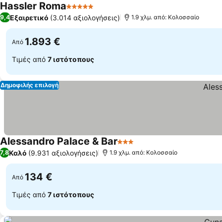
Hassler Roma
5 Αστέρια
Εξαιρετικό
(3.014 αξιολογήσεις)
9,4
1.9 χλμ. από: Κολοσσαίο
1.893 €
Από
Τιμές από
7 ιστότοπους
Δημοφιλής επιλογή
Alessandro Palace & Bar
3 Αστέρια
Καλό
(9.931 αξιολογήσεις)
7,8
1.9 χλμ. από: Κολοσσαίο
134 €
Από
Τιμές από
7 ιστότοπους