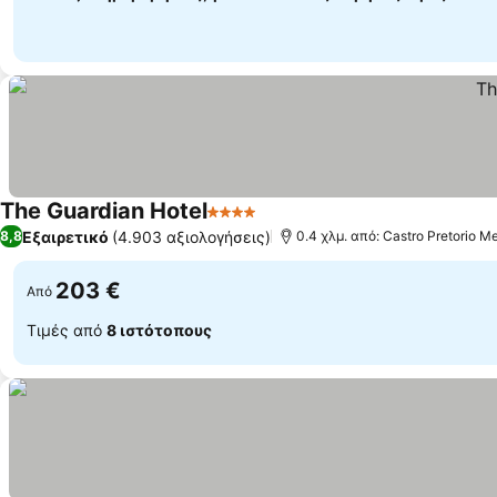
The Guardian Hotel
4 Αστέρια
Εξαιρετικό
(4.903 αξιολογήσεις)
8,8
0.4 χλμ. από: Castro Pretorio Me
203 €
Από
Τιμές από
8 ιστότοπους