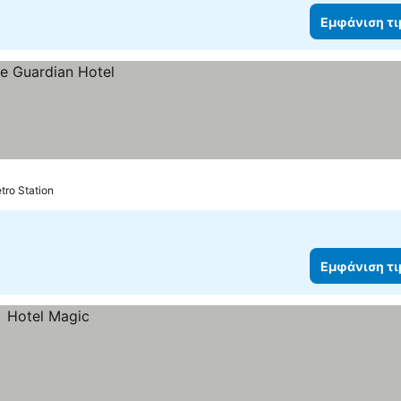
Εμφάνιση τ
tro Station
Εμφάνιση τ