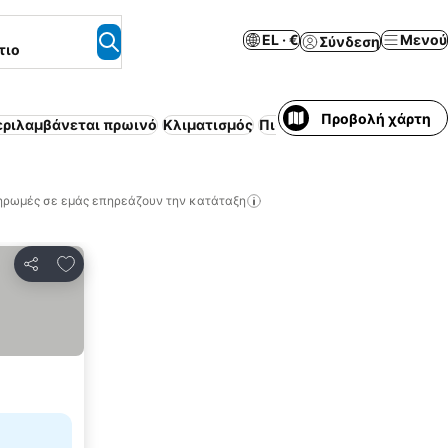
EL · €
Μενού
Σύνδεση
τιο
Προβολή χάρτη
εριλαμβάνεται πρωινό
Κλιματισμός
Πισίνα
Επιπλωμένο διαμέ
ηρωμές σε εμάς επηρεάζουν την κατάταξη
Προσθήκη στα αγαπημένα
Κοινοποίηση