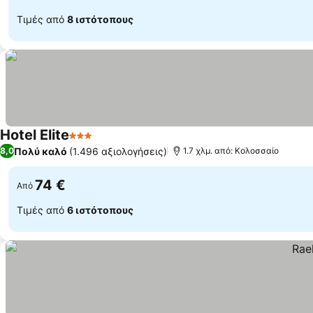
Τιμές από
8 ιστότοπους
Hotel Elite
3 Αστέρια
Πολύ καλό
(1.496 αξιολογήσεις)
8,0
1.7 χλμ. από: Κολοσσαίο
74 €
Από
Τιμές από
6 ιστότοπους