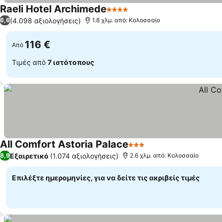
Raeli Hotel Archimede
4 Αστέρια
(4.098 αξιολογήσεις)
6,6
1.8 χλμ. από: Κολοσσαίο
116 €
Από
Τιμές από
7 ιστότοπους
All Comfort Astoria Palace
3 Αστέρια
Εξαιρετικό
(1.074 αξιολογήσεις)
8,9
2.6 χλμ. από: Κολοσσαίο
Επιλέξτε ημερομηνίες, για να δείτε τις ακριβείς τιμές