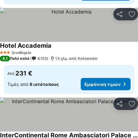
Κοινοποί
Πρ
Hotel Accademia
Εμφάνιση τιμών
Ξενοδοχείο
3 Αστέρια
8,1
Πολύ καλό
6.102
1.5 χλμ. από: Κολοσσαίο
231 €
Από
Τιμές από
6 ιστότοπους
Εμφάνιση τιμών
Κοινοποί
Πρ
InterContinental Rome Ambasciatori Palace by IHG