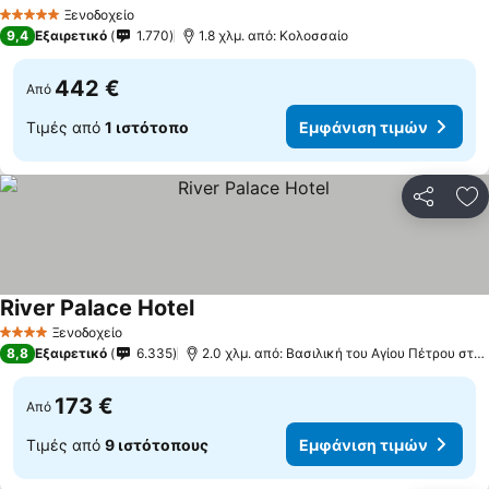
Εμφάνιση τιμών
Ξενοδοχείο
5 Αστέρια
9,4
Εξαιρετικό
1.770
1.8 χλμ. από: Κολοσσαίο
442 €
Από
Τιμές από
1 ιστότοπο
Εμφάνιση τιμών
Κοινοποί
Πρ
River Palace Hotel
Εμφάνιση τιμών
Ξενοδοχείο
4 Αστέρια
8,8
Εξαιρετικό
6.335
2.0 χλμ. από: Βασιλική του Αγίου Πέτρου στο
173 €
Από
Τιμές από
9 ιστότοπους
Εμφάνιση τιμών