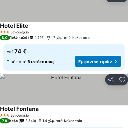
Hotel Elite
Εμφάνιση τιμών
Ξενοδοχείο
3 Αστέρια
8,0
Πολύ καλό
1.496
1.7 χλμ. από: Κολοσσαίο
74 €
Από
Τιμές από
6 ιστότοπους
Εμφάνιση τιμών
Κοινοποί
Πρ
Hotel Fontana
Εμφάνιση τιμών
Ξενοδοχείο
3 Αστέρια
7,8
Καλό
3.549
1.4 χλμ. από: Κολοσσαίο