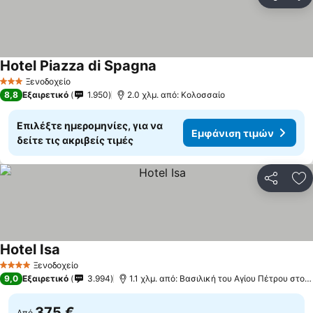
Κοινοποί
Πρ
Hotel Piazza di Spagna
Εμφάνιση τιμών
Ξενοδοχείο
3 Αστέρια
8,8
Εξαιρετικό
1.950
2.0 χλμ. από: Κολοσσαίο
Επιλέξτε ημερομηνίες, για να
Εμφάνιση τιμών
δείτε τις ακριβείς τιμές
Κοινοποί
Πρ
Hotel Isa
Εμφάνιση τιμών
Ξενοδοχείο
4 Αστέρια
9,0
Εξαιρετικό
3.994
1.1 χλμ. από: Βασιλική του Αγίου Πέτρου στο 
375 €
Από