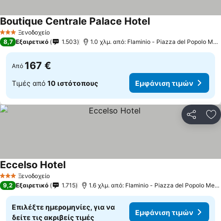
Boutique Centrale Palace Hotel
Εμφάνιση τιμών
Ξενοδοχείο
3 Αστέρια
8,7
Εξαιρετικό
1.503
1.0 χλμ. από: Flaminio - Piazza del Popolo Metr
167 €
Από
Τιμές από
10 ιστότοπους
Εμφάνιση τιμών
Κοινοποί
Πρ
Eccelso Hotel
Εμφάνιση τιμών
Ξενοδοχείο
3 Αστέρια
9,2
Εξαιρετικό
1.715
1.6 χλμ. από: Flaminio - Piazza del Popolo Metr
Επιλέξτε ημερομηνίες, για να
Εμφάνιση τιμών
δείτε τις ακριβείς τιμές