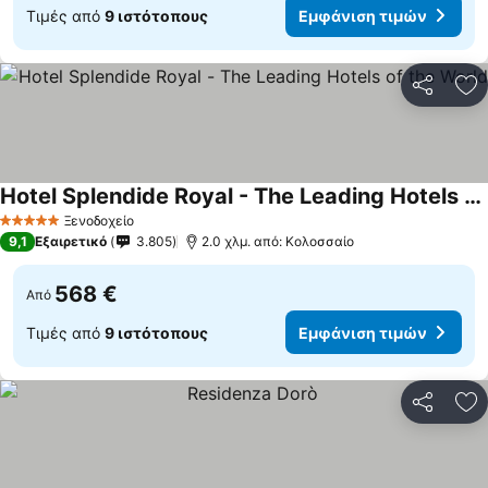
Τιμές από
9 ιστότοπους
Εμφάνιση τιμών
Κοινοποί
Πρ
Hotel Splendide Royal - The Leading Hotels of the World
Εμφάνιση τιμών
Ξενοδοχείο
5 Αστέρια
9,1
Εξαιρετικό
3.805
2.0 χλμ. από: Κολοσσαίο
568 €
Από
Τιμές από
9 ιστότοπους
Εμφάνιση τιμών
Κοινοποί
Πρ