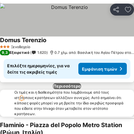
Κοινοποί
Πρ
Domus Terenzio
Εμφάνιση τιμών
Ξενοδοχείο
3 Αστέρια
9,3
Εξαιρετικό
1.620
0.7 χλμ. από: Βασιλική του Αγίου Πέτρου στο 
Επιλέξτε ημερομηνίες, για να
Εμφάνιση τιμών
δείτε τις ακριβείς τιμές
Περισσότερα
Οι τιμές και η διαθεσιμότητα που λαμβάνουμε από τους
ιστότοπους κρατήσεων αλλάζουν συνεχώς. Αυτό σημαίνει ότι
κάποιες φορές μπορεί να μη βρείτε την ίδια ακριβώς προσφορά
που είδατε στην trivago όταν μεταβείτε στον ιστότοπο
κρατήσεων.
Flaminio - Piazza del Popolo Metro Station
(Ρώμη, Ιταλία)