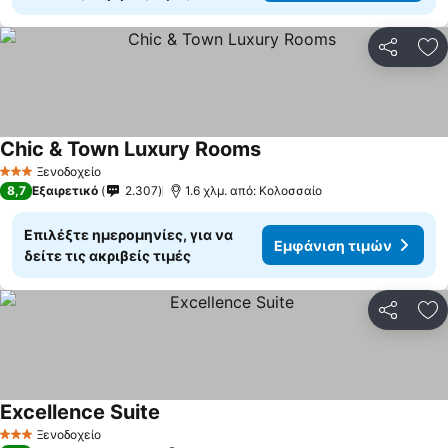
Κοινοποί
Πρ
Chic & Town Luxury Rooms
Εμφάνιση τιμών
Ξενοδοχείο
3 Αστέρια
8,7
Εξαιρετικό
2.307
1.6 χλμ. από: Κολοσσαίο
Επιλέξτε ημερομηνίες, για να
Εμφάνιση τιμών
δείτε τις ακριβείς τιμές
Κοινοποί
Πρ
Excellence Suite
Εμφάνιση τιμών
Ξενοδοχείο
3 Αστέρια