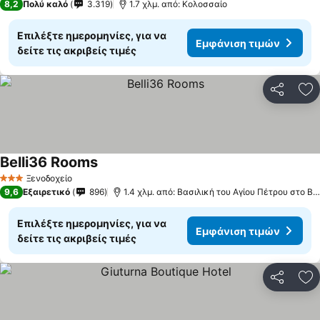
8,2
Πολύ καλό
3.319
1.7 χλμ. από: Κολοσσαίο
Επιλέξτε ημερομηνίες, για να
Εμφάνιση τιμών
δείτε τις ακριβείς τιμές
Κοινοποί
Πρ
Belli36 Rooms
Εμφάνιση τιμών
Ξενοδοχείο
3 Αστέρια
9,6
Εξαιρετικό
896
1.4 χλμ. από: Βασιλική του Αγίου Πέτρου στο Β
Επιλέξτε ημερομηνίες, για να
Εμφάνιση τιμών
δείτε τις ακριβείς τιμές
Κοινοποί
Πρ