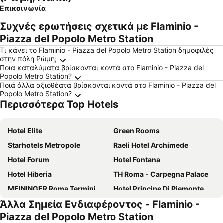
Επικοινωνία
Συχνές ερωτήσεις σχετικά με Flaminio -
Piazza del Popolo Metro Station
Τι κάνει το Flaminio - Piazza del Popolo Metro Station δημοφιλές
στην πόλη Ρώμη;
Ποια καταλύματα βρίσκονται κοντά στο Flaminio - Piazza del
Popolo Metro Station?
Ποιά άλλα αξιοθέατα βρίσκονται κοντά στο Flaminio - Piazza del
Popolo Metro Station?
Περισσότερα Top Hotels
Hotel Elite
Green Rooms
Starhotels Metropole
Raeli Hotel Archimede
Hotel Forum
Hotel Fontana
Hotel Hiberia
TH Roma - Carpegna Palace
MEININGER Roma Termini
Hotel Principe Di Piemonte
Άλλα Σημεία Ενδιαφέροντος - Flaminio -
Hotel Gioberti
Augusta Lucilla Palace
Piazza del Popolo Metro Station
The Republic Hotel
Monti Palace Hotel