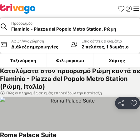
Αγαπημέν
Σύνδε
Με
Προορισμός
Flaminio - Piazza del Popolo Metro Station, Ρώμη
Άφιξη/Αναχώρηση
Επισκέπτες & δωμάτια
Διάλεξε ημερομηνίες
2 πελάτες, 1 δωμάτιο
Ταξινόμηση
Φιλτράρισμα
Χάρτης
Καταλύματα στον προορισμό Ρώμη κοντά σε
Flaminio - Piazza del Popolo Metro Station
(Ρώμη, Ιταλία)
Πώς οι πληρωμές σε εμάς επηρεάζουν την κατάταξη
Κοινοποί
Πρ
Roma Palace Suite
Εμφάνιση τιμών