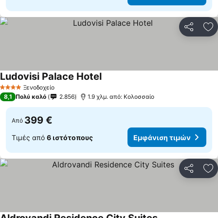
Κοινοποί
Πρ
Ludovisi Palace Hotel
Εμφάνιση τιμών
Ξενοδοχείο
4 Αστέρια
8,1
Πολύ καλό
2.856
1.9 χλμ. από: Κολοσσαίο
399 €
Από
Τιμές από
6 ιστότοπους
Εμφάνιση τιμών
Κοινοποί
Πρ