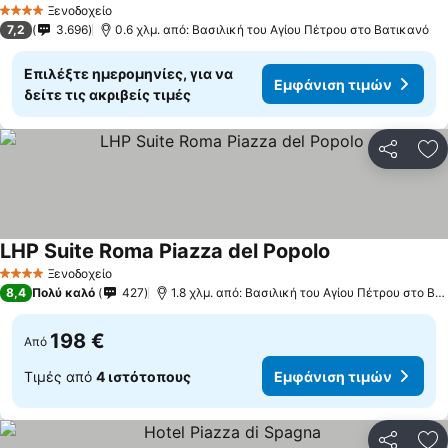
Ξενοδοχείο
4 Αστέρια
7,2
3.696
0.6 χλμ. από: Βασιλική του Αγίου Πέτρου στο Βατικανό
Επιλέξτε ημερομηνίες, για να
Εμφάνιση τιμών
δείτε τις ακριβείς τιμές
Κοινοποί
Πρ
LHP Suite Roma Piazza del Popolo
Εμφάνιση τιμώ
Ξενοδοχείο
4 Αστέρια
8,4
Πολύ καλό
427
1.8 χλμ. από: Βασιλική του Αγίου Πέτρου στο Βα
198 €
Από
Τιμές από
4 ιστότοπους
Εμφάνιση τιμών