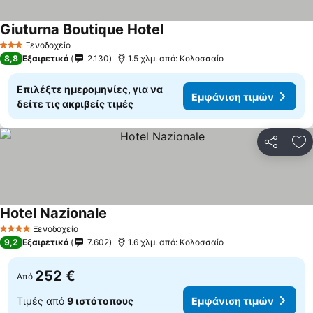
Giuturna Boutique Hotel
Εμφάνιση τιμών
Ξενοδοχείο
3 Αστέρια
8,8
Εξαιρετικό
2.130
1.5 χλμ. από: Κολοσσαίο
Επιλέξτε ημερομηνίες, για να
Εμφάνιση τιμών
δείτε τις ακριβείς τιμές
Κοινοποί
Πρ
Hotel Nazionale
Εμφάνιση τιμών
Ξενοδοχείο
4 Αστέρια
9,2
Εξαιρετικό
7.602
1.6 χλμ. από: Κολοσσαίο
252 €
Από
Τιμές από
9 ιστότοπους
Εμφάνιση τιμών