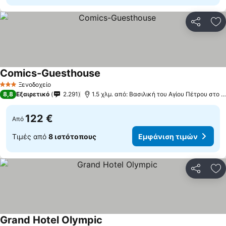
Κοινοποί
Πρ
Comics-Guesthouse
Εμφάνιση τιμών
Ξενοδοχείο
3 Αστέρια
8,8
Εξαιρετικό
2.291
1.5 χλμ. από: Βασιλική του Αγίου Πέτρου στο 
122 €
Από
Τιμές από
8 ιστότοπους
Εμφάνιση τιμών
Κοινοποί
Πρ
Grand Hotel Olympic
Εμφάνιση τιμών