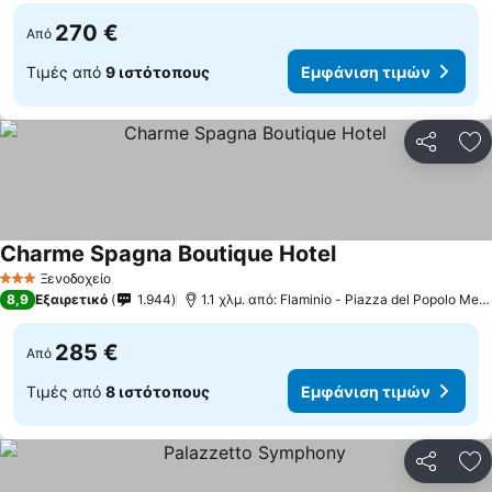
270 €
Από
Τιμές από
9 ιστότοπους
Εμφάνιση τιμών
Κοινοποί
Πρ
Charme Spagna Boutique Hotel
Εμφάνιση τιμών
Ξενοδοχείο
3 Αστέρια
8,9
Εξαιρετικό
1.944
1.1 χλμ. από: Flaminio - Piazza del Popolo Metr
285 €
Από
Τιμές από
8 ιστότοπους
Εμφάνιση τιμών
Κοινοποί
Πρ