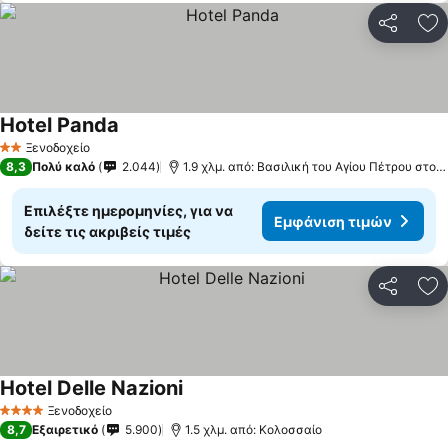
Κοινοποί
Πρ
Hotel Panda
Εμφάνιση τιμών
Ξενοδοχείο
2 Αστέρια
8,3
Πολύ καλό
2.044
1.9 χλμ. από: Βασιλική του Αγίου Πέτρου στο 
Επιλέξτε ημερομηνίες, για να
Εμφάνιση τιμών
δείτε τις ακριβείς τιμές
Κοινοποί
Πρ
Hotel Delle Nazioni
Εμφάνιση τιμών
Ξενοδοχείο
4 Αστέρια
8,7
Εξαιρετικό
5.900
1.5 χλμ. από: Κολοσσαίο