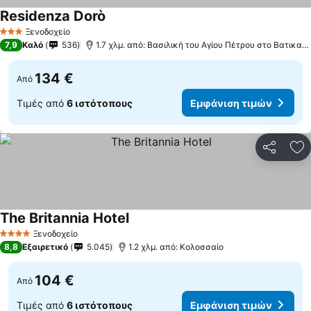
Residenza Dorò
Εμφάνιση τιμών
Ξενοδοχείο
3 Αστέρια
7,9
Καλό
536
1.7 χλμ. από: Βασιλική του Αγίου Πέτρου στο Βατικαν
134 €
Από
Τιμές από
6 ιστότοπους
Εμφάνιση τιμών
Κοινοποί
Πρ
The Britannia Hotel
Εμφάνιση τιμών
Ξενοδοχείο
4 Αστέρια
8,8
Εξαιρετικό
5.045
1.2 χλμ. από: Κολοσσαίο
104 €
Από
Τιμές από
6 ιστότοπους
Εμφάνιση τιμών