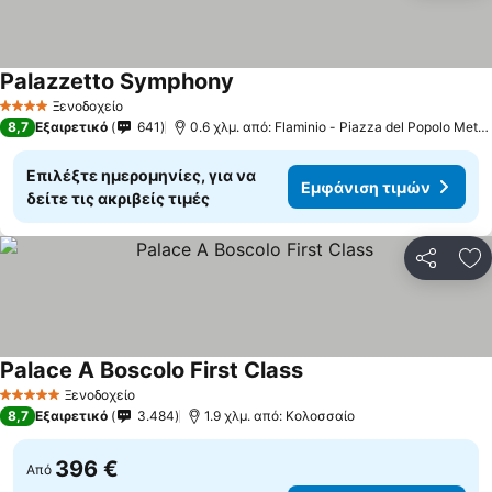
Palazzetto Symphony
Εμφάνιση τιμών
Ξενοδοχείο
4 Αστέρια
8,7
Εξαιρετικό
641
0.6 χλμ. από: Flaminio - Piazza del Popolo Metro
Επιλέξτε ημερομηνίες, για να
Εμφάνιση τιμών
δείτε τις ακριβείς τιμές
Κοινοποί
Πρ
Palace A Boscolo First Class
Εμφάνιση τιμών
Ξενοδοχείο
5 Αστέρια
8,7
Εξαιρετικό
3.484
1.9 χλμ. από: Κολοσσαίο
396 €
Από