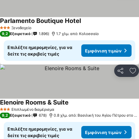
Parlamento Boutique Hotel
Εμφάνιση τιμών
Ξενοδοχείο
3 Αστέρια
9,2
Εξαιρετικό
1.896
1.7 χλμ. από: Κολοσσαίο
Επιλέξτε ημερομηνίες, για να
Εμφάνιση τιμών
δείτε τις ακριβείς τιμές
Κοινοποί
Πρ
Elenoire Rooms & Suite
Εμφάνιση τιμών
Επιπλωμένο διαμέρισμα
3 Αστέρια
9,2
Εξαιρετικό
678
0.8 χλμ. από: Βασιλική του Αγίου Πέτρου στο Β
Επιλέξτε ημερομηνίες, για να
Εμφάνιση τιμών
δείτε τις ακριβείς τιμές