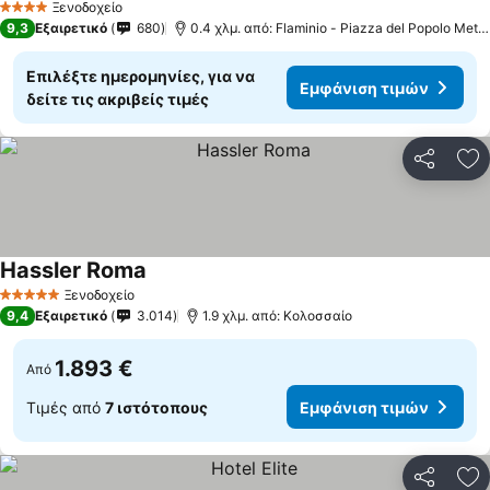
Ξενοδοχείο
4 Αστέρια
9,3
Εξαιρετικό
680
0.4 χλμ. από: Flaminio - Piazza del Popolo Metro
Επιλέξτε ημερομηνίες, για να
Εμφάνιση τιμών
δείτε τις ακριβείς τιμές
Κοινοποί
Πρ
Hassler Roma
Εμφάνιση τιμών
Ξενοδοχείο
5 Αστέρια
9,4
Εξαιρετικό
3.014
1.9 χλμ. από: Κολοσσαίο
1.893 €
Από
Τιμές από
7 ιστότοπους
Εμφάνιση τιμών
Κοινοποί
Πρ