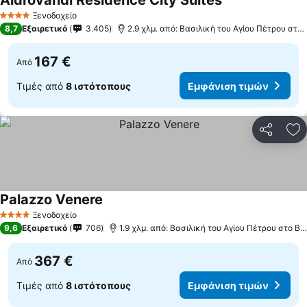
Aldrovandi Residence City Suites
Εμφάνιση τιμών
Ξενοδοχείο
4 Αστέρια
8,7
Εξαιρετικό
3.405
2.9 χλμ. από: Βασιλική του Αγίου Πέτρου στο
167 €
Από
Τιμές από
8 ιστότοπους
Εμφάνιση τιμών
Κοινοποί
Πρ
Palazzo Venere
Εμφάνιση τιμών
Ξενοδοχείο
4 Αστέρια
9,6
Εξαιρετικό
706
1.9 χλμ. από: Βασιλική του Αγίου Πέτρου στο Β
367 €
Από
Τιμές από
8 ιστότοπους
Εμφάνιση τιμών