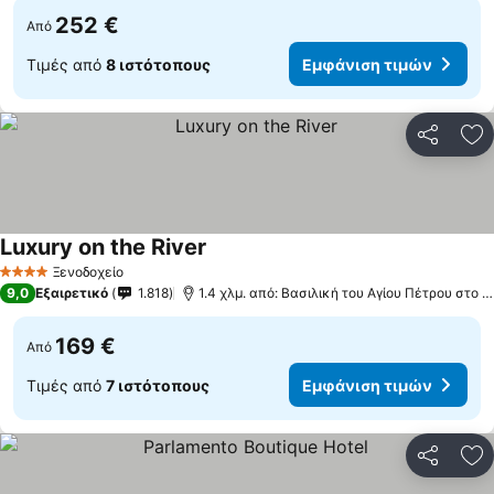
252 €
Από
Τιμές από
8 ιστότοπους
Εμφάνιση τιμών
Κοινοποί
Πρ
Luxury on the River
Εμφάνιση τιμών
Ξενοδοχείο
4 Αστέρια
9,0
Εξαιρετικό
1.818
1.4 χλμ. από: Βασιλική του Αγίου Πέτρου στο 
169 €
Από
Τιμές από
7 ιστότοπους
Εμφάνιση τιμών
Κοινοποί
Πρ