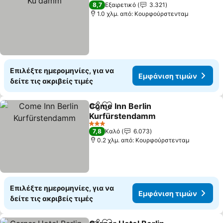
4 Αστέρια
8,7
Εξαιρετικό
3.321
1.0 χλμ. από: Κουρφούρστενταμ
Επιλέξτε ημερομηνίες, για να
Εμφάνιση τιμών
δείτε τις ακριβείς τιμές
Come Inn Berlin
Κοινοποίηση
Προσθήκη στα αγαπημένα
Kurfürstendamm
3 Αστέρια
7,8
Καλό
6.073
0.2 χλμ. από: Κουρφούρστενταμ
Επιλέξτε ημερομηνίες, για να
Εμφάνιση τιμών
δείτε τις ακριβείς τιμές