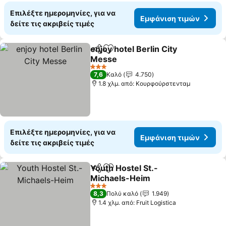
Επιλέξτε ημερομηνίες, για να
Εμφάνιση τιμών
δείτε τις ακριβείς τιμές
enjoy hotel Berlin City
Κοινοποίηση
Προσθήκη στα αγαπημένα
Messe
3 Αστέρια
7,6
Καλό
4.750
1.8 χλμ. από: Κουρφούρστενταμ
Επιλέξτε ημερομηνίες, για να
Εμφάνιση τιμών
δείτε τις ακριβείς τιμές
Youth Hostel St.-
Κοινοποίηση
Προσθήκη στα αγαπημένα
Michaels-Heim
3 Αστέρια
8,3
Πολύ καλό
1.949
1.4 χλμ. από: Fruit Logistica