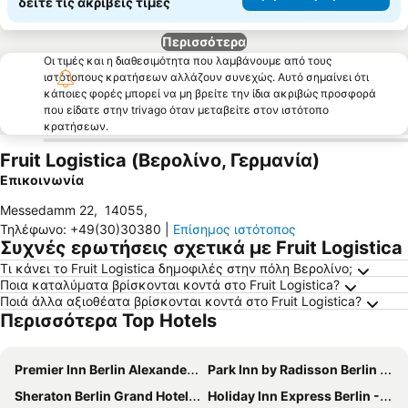
δείτε τις ακριβείς τιμές
Περισσότερα
Οι τιμές και η διαθεσιμότητα που λαμβάνουμε από τους
ιστότοπους κρατήσεων αλλάζουν συνεχώς. Αυτό σημαίνει ότι
κάποιες φορές μπορεί να μη βρείτε την ίδια ακριβώς προσφορά
που είδατε στην trivago όταν μεταβείτε στον ιστότοπο
κρατήσεων.
Fruit Logistica (Βερολίνο, Γερμανία)
Επικοινωνία
Messedamm 22
,
14055
,
Τηλέφωνο
:
+49(30)30380
|
Επίσημος ιστότοπος
Συχνές ερωτήσεις σχετικά με Fruit Logistica
Τι κάνει το Fruit Logistica δημοφιλές στην πόλη Βερολίνο;
Ποια καταλύματα βρίσκονται κοντά στο Fruit Logistica?
Ποιά άλλα αξιοθέατα βρίσκονται κοντά στο Fruit Logistica?
Περισσότερα Top Hotels
Premier Inn Berlin Alexanderplatz hotel
Park Inn by Radisson Berlin Alexanderplatz
Sheraton Berlin Grand Hotel Esplanade
Holiday Inn Express Berlin - Alexanderplatz By Ihg