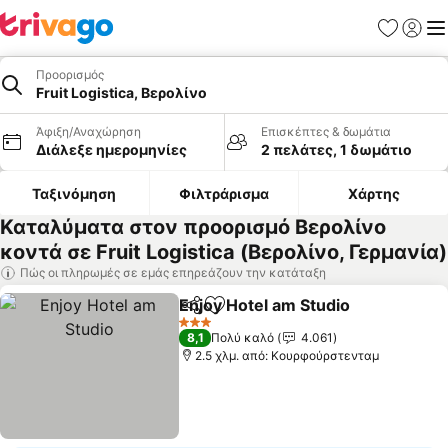
Αγαπημέν
Σύνδε
Με
Προορισμός
Fruit Logistica, Βερολίνο
Άφιξη/Αναχώρηση
Επισκέπτες & δωμάτια
Διάλεξε ημερομηνίες
2 πελάτες, 1 δωμάτιο
Ταξινόμηση
Φιλτράρισμα
Χάρτης
Καταλύματα στον προορισμό Βερολίνο
κοντά σε Fruit Logistica (Βερολίνο, Γερμανία)
Πώς οι πληρωμές σε εμάς επηρεάζουν την κατάταξη
Enjoy Hotel am Studio
Κοινοποίηση
Προσθήκη στα αγαπημένα
3 Αστέρια
8,1
Πολύ καλό
4.061
2.5 χλμ. από: Κουρφούρστενταμ