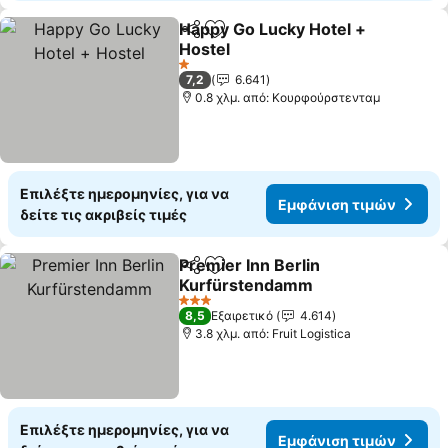
Happy Go Lucky Hotel +
Κοινοποίηση
Προσθήκη στα αγαπημένα
Hostel
1 Αστέρια
7,2
6.641
0.8 χλμ. από: Κουρφούρστενταμ
Επιλέξτε ημερομηνίες, για να
Εμφάνιση τιμών
δείτε τις ακριβείς τιμές
Premier Inn Berlin
Κοινοποίηση
Προσθήκη στα αγαπημένα
Kurfürstendamm
3 Αστέρια
8,5
Εξαιρετικό
4.614
3.8 χλμ. από: Fruit Logistica
Επιλέξτε ημερομηνίες, για να
Εμφάνιση τιμών