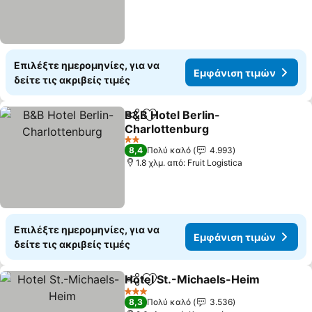
Επιλέξτε ημερομηνίες, για να
Εμφάνιση τιμών
δείτε τις ακριβείς τιμές
B&B Hotel Berlin-
Κοινοποίηση
Προσθήκη στα αγαπημένα
Charlottenburg
2 Αστέρια
8,4
Πολύ καλό
4.993
1.8 χλμ. από: Fruit Logistica
Επιλέξτε ημερομηνίες, για να
Εμφάνιση τιμών
δείτε τις ακριβείς τιμές
Hotel St.-Michaels-Heim
Κοινοποίηση
Προσθήκη στα αγαπημένα
3 Αστέρια
8,3
Πολύ καλό
3.536