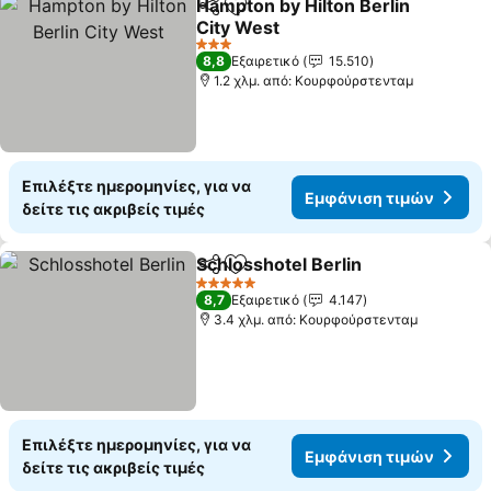
Hampton by Hilton Berlin
Κοινοποίηση
Προσθήκη στα αγαπημένα
City West
3 Αστέρια
8,8
Εξαιρετικό
15.510
1.2 χλμ. από: Κουρφούρστενταμ
Επιλέξτε ημερομηνίες, για να
Εμφάνιση τιμών
δείτε τις ακριβείς τιμές
Schlosshotel Berlin
Κοινοποίηση
Προσθήκη στα αγαπημένα
5 Αστέρια
8,7
Εξαιρετικό
4.147
3.4 χλμ. από: Κουρφούρστενταμ
Επιλέξτε ημερομηνίες, για να
Εμφάνιση τιμών
δείτε τις ακριβείς τιμές