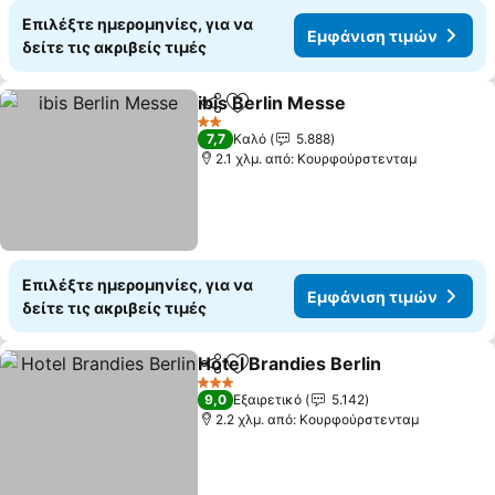
Επιλέξτε ημερομηνίες, για να
Εμφάνιση τιμών
δείτε τις ακριβείς τιμές
ibis Berlin Messe
Κοινοποίηση
Προσθήκη στα αγαπημένα
2 Αστέρια
7,7
Καλό
5.888
2.1 χλμ. από: Κουρφούρστενταμ
Επιλέξτε ημερομηνίες, για να
Εμφάνιση τιμών
δείτε τις ακριβείς τιμές
Hotel Brandies Berlin
Κοινοποίηση
Προσθήκη στα αγαπημένα
3 Αστέρια
9,0
Εξαιρετικό
5.142
2.2 χλμ. από: Κουρφούρστενταμ