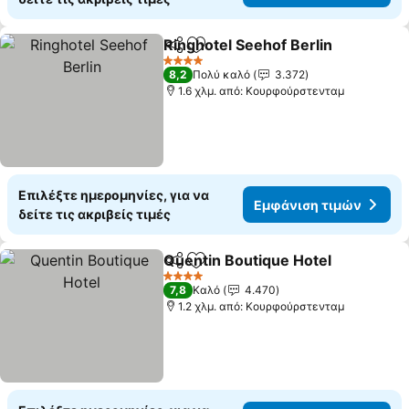
Ringhotel Seehof Berlin
Κοινοποίηση
Προσθήκη στα αγαπημένα
4 Αστέρια
8,2
Πολύ καλό
3.372
1.6 χλμ. από: Κουρφούρστενταμ
Επιλέξτε ημερομηνίες, για να
Εμφάνιση τιμών
δείτε τις ακριβείς τιμές
Quentin Boutique Hotel
Κοινοποίηση
Προσθήκη στα αγαπημένα
4 Αστέρια
7,8
Καλό
4.470
1.2 χλμ. από: Κουρφούρστενταμ