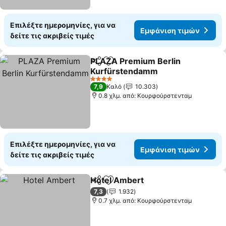
Επιλέξτε ημερομηνίες, για να
Εμφάνιση τιμών
δείτε τις ακριβείς τιμές
PLAZA Premium Berlin
Κοινοποίηση
Προσθήκη στα αγαπημένα
Kurfürstendamm
4 Αστέρια
7,9
Καλό
10.303
0.8 χλμ. από: Κουρφούρστενταμ
Επιλέξτε ημερομηνίες, για να
Εμφάνιση τιμών
δείτε τις ακριβείς τιμές
Hotel Ambert
Κοινοποίηση
Προσθήκη στα αγαπημένα
7,3
1.932
0.7 χλμ. από: Κουρφούρστενταμ