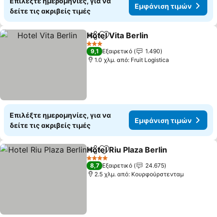
Επιλέξτε ημερομηνίες, για να
Εμφάνιση τιμών
δείτε τις ακριβείς τιμές
Hotel Vita Berlin
Κοινοποίηση
Προσθήκη στα αγαπημένα
3 Αστέρια
9,1
Εξαιρετικό
1.490
1.0 χλμ. από: Fruit Logistica
Επιλέξτε ημερομηνίες, για να
Εμφάνιση τιμών
δείτε τις ακριβείς τιμές
Hotel Riu Plaza Berlin
Κοινοποίηση
Προσθήκη στα αγαπημένα
4 Αστέρια
8,7
Εξαιρετικό
24.675
2.5 χλμ. από: Κουρφούρστενταμ