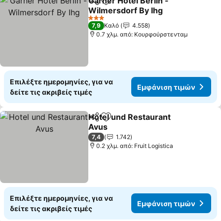
Garner Hotel Berlin -
Κοινοποίηση
Προσθήκη στα αγαπημένα
Wilmersdorf By Ihg
3 Αστέρια
7,9
Καλό
4.558
0.7 χλμ. από: Κουρφούρστενταμ
Επιλέξτε ημερομηνίες, για να
Εμφάνιση τιμών
δείτε τις ακριβείς τιμές
Hotel und Restaurant
Κοινοποίηση
Προσθήκη στα αγαπημένα
Avus
7,4
1.742
0.2 χλμ. από: Fruit Logistica
Επιλέξτε ημερομηνίες, για να
Εμφάνιση τιμών
δείτε τις ακριβείς τιμές