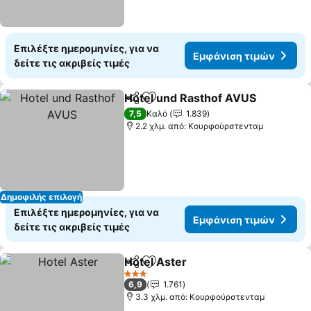
Επιλέξτε ημερομηνίες, για να
Εμφάνιση τιμών
δείτε τις ακριβείς τιμές
Hotel und Rasthof AVUS
Κοινοποίηση
Προσθήκη στα αγαπημένα
7,5
Καλό
1.839
2.2 χλμ. από: Κουρφούρστενταμ
Δημοφιλής επιλογή
Επιλέξτε ημερομηνίες, για να
Εμφάνιση τιμών
δείτε τις ακριβείς τιμές
Hotel Aster
Κοινοποίηση
Προσθήκη στα αγαπημένα
3 Αστέρια
6,9
1.761
3.3 χλμ. από: Κουρφούρστενταμ