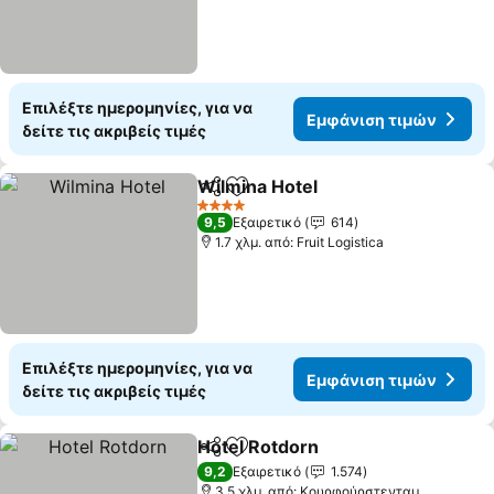
Επιλέξτε ημερομηνίες, για να
Εμφάνιση τιμών
δείτε τις ακριβείς τιμές
Wilmina Hotel
Κοινοποίηση
Προσθήκη στα αγαπημένα
4 Αστέρια
9,5
Εξαιρετικό
614
1.7 χλμ. από: Fruit Logistica
Επιλέξτε ημερομηνίες, για να
Εμφάνιση τιμών
δείτε τις ακριβείς τιμές
Hotel Rotdorn
Κοινοποίηση
Προσθήκη στα αγαπημένα
9,2
Εξαιρετικό
1.574
3.5 χλμ. από: Κουρφούρστενταμ