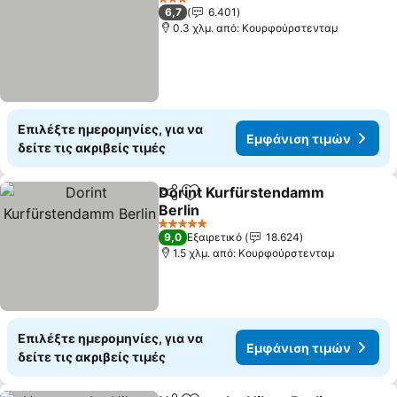
3 Αστέρια
6,7
6.401
0.3 χλμ. από: Κουρφούρστενταμ
Επιλέξτε ημερομηνίες, για να
Εμφάνιση τιμών
δείτε τις ακριβείς τιμές
Dorint Kurfürstendamm
Κοινοποίηση
Προσθήκη στα αγαπημένα
Berlin
5 Αστέρια
9,0
Εξαιρετικό
18.624
1.5 χλμ. από: Κουρφούρστενταμ
Επιλέξτε ημερομηνίες, για να
Εμφάνιση τιμών
δείτε τις ακριβείς τιμές