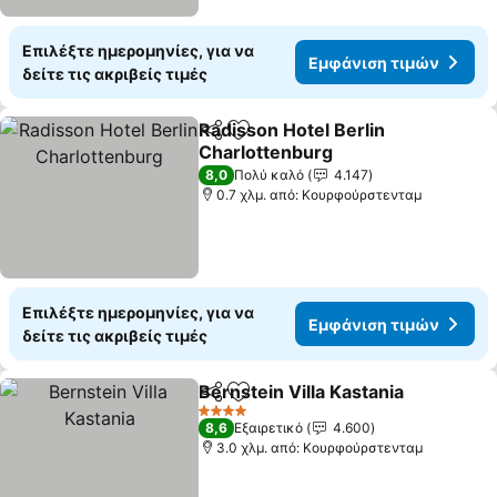
Επιλέξτε ημερομηνίες, για να
Εμφάνιση τιμών
δείτε τις ακριβείς τιμές
Radisson Hotel Berlin
Κοινοποίηση
Προσθήκη στα αγαπημένα
Charlottenburg
8,0
Πολύ καλό
4.147
0.7 χλμ. από: Κουρφούρστενταμ
Επιλέξτε ημερομηνίες, για να
Εμφάνιση τιμών
δείτε τις ακριβείς τιμές
Bernstein Villa Kastania
Κοινοποίηση
Προσθήκη στα αγαπημένα
4 Αστέρια
8,6
Εξαιρετικό
4.600
3.0 χλμ. από: Κουρφούρστενταμ