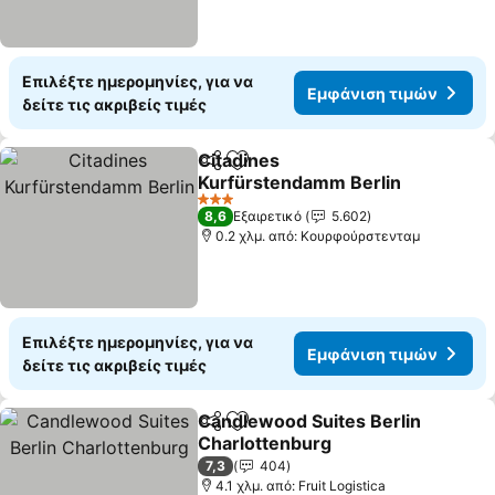
Επιλέξτε ημερομηνίες, για να
Εμφάνιση τιμών
δείτε τις ακριβείς τιμές
Citadines
Κοινοποίηση
Προσθήκη στα αγαπημένα
Kurfürstendamm Berlin
3 Αστέρια
8,6
Εξαιρετικό
5.602
0.2 χλμ. από: Κουρφούρστενταμ
Επιλέξτε ημερομηνίες, για να
Εμφάνιση τιμών
δείτε τις ακριβείς τιμές
Candlewood Suites Berlin
Κοινοποίηση
Προσθήκη στα αγαπημένα
Charlottenburg
7,3
404
4.1 χλμ. από: Fruit Logistica