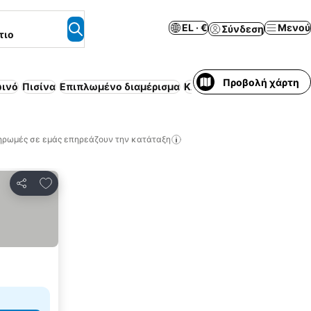
EL · €
Μενού
Σύνδεση
τιο
Προβολή χάρτη
ωινό
Πισίνα
Επιπλωμένο διαμέρισμα
Κλιματισμός
Δωρεάν ακ
ηρωμές σε εμάς επηρεάζουν την κατάταξη
Προσθήκη στα αγαπημένα
Κοινοποίηση