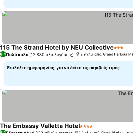
115 The Strand Hotel by NEU Collective
3 Αστέρ
Πολύ καλό
(12.880 αξιολογήσεις)
8,4
2.9 χλμ. από: Grand Harbour Ma
Επιλέξτε ημερομηνίες, για να δείτε τις ακριβείς τιμές
The Embassy Valletta Hotel
4 Αστέρια
Εξαιρετικό
(4.332 αξιολογήσεις)
9,2
1.4 χλμ. από: Grand Harbour Mar