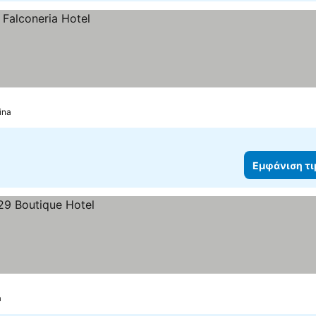
ina
Εμφάνιση τ
a