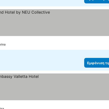
ια
rina
Εμφάνιση τ
ina