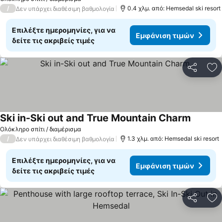
/
0.4 χλμ. από: Hemsedal ski resort
Δεν υπάρχει διαθέσιμη βαθμολογία
Επιλέξτε ημερομηνίες, για να
Εμφάνιση τιμών
δείτε τις ακριβείς τιμές
Κοινοποί
Πρ
Ski in-Ski out and True Mountain Charm
Ολόκληρο σπίτι / διαμέρισμα
/
1.3 χλμ. από: Hemsedal ski resort
Δεν υπάρχει διαθέσιμη βαθμολογία
Επιλέξτε ημερομηνίες, για να
Εμφάνιση τιμών
δείτε τις ακριβείς τιμές
Κοινοποί
Πρ