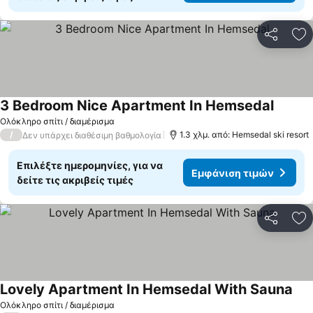
Κοινοποί
Πρ
3 Bedroom Nice Apartment In Hemsedal
Ολόκληρο σπίτι / διαμέρισμα
/
1.3 χλμ. από: Hemsedal ski resort
Δεν υπάρχει διαθέσιμη βαθμολογία
Επιλέξτε ημερομηνίες, για να
Εμφάνιση τιμών
δείτε τις ακριβείς τιμές
Κοινοποί
Πρ
Lovely Apartment In Hemsedal With Sauna
Ολόκληρο σπίτι / διαμέρισμα