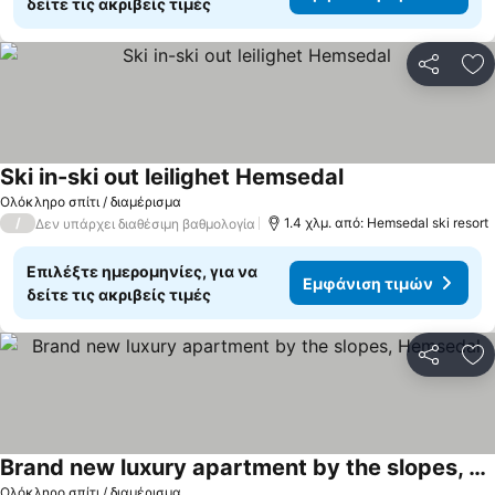
δείτε τις ακριβείς τιμές
Κοινοποί
Πρ
Ski in-ski out leilighet Hemsedal
Ολόκληρο σπίτι / διαμέρισμα
/
1.4 χλμ. από: Hemsedal ski resort
Δεν υπάρχει διαθέσιμη βαθμολογία
Επιλέξτε ημερομηνίες, για να
Εμφάνιση τιμών
δείτε τις ακριβείς τιμές
Κοινοποί
Πρ
Brand new luxury apartment by the slopes, Hemsedal
Ολόκληρο σπίτι / διαμέρισμα