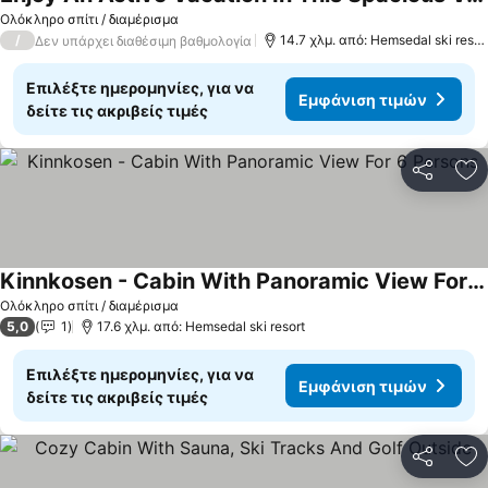
Ολόκληρο σπίτι / διαμέρισμα
/
14.7 χλμ. από: Hemsedal ski resort
Δεν υπάρχει διαθέσιμη βαθμολογία
Επιλέξτε ημερομηνίες, για να
Εμφάνιση τιμών
δείτε τις ακριβείς τιμές
Κοινοποί
Πρ
Kinnkosen - Cabin With Panoramic View For 6 Persons
Ολόκληρο σπίτι / διαμέρισμα
5,0
1
17.6 χλμ. από: Hemsedal ski resort
Επιλέξτε ημερομηνίες, για να
Εμφάνιση τιμών
δείτε τις ακριβείς τιμές
Κοινοποί
Πρ