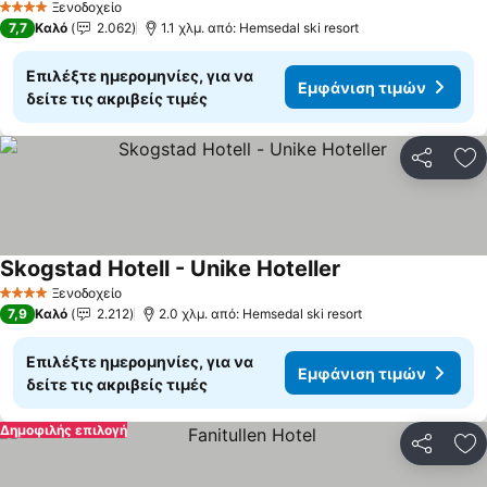
Ξενοδοχείο
4 Αστέρια
7,7
Καλό
2.062
1.1 χλμ. από: Hemsedal ski resort
Επιλέξτε ημερομηνίες, για να
Εμφάνιση τιμών
δείτε τις ακριβείς τιμές
Κοινοποί
Πρ
Skogstad Hotell - Unike Hoteller
Ξενοδοχείο
4 Αστέρια
7,9
Καλό
2.212
2.0 χλμ. από: Hemsedal ski resort
Επιλέξτε ημερομηνίες, για να
Εμφάνιση τιμών
δείτε τις ακριβείς τιμές
Δημοφιλής επιλογή
Κοινοποί
Πρ