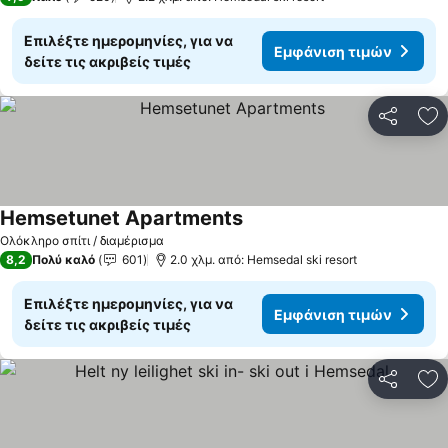
Επιλέξτε ημερομηνίες, για να
Εμφάνιση τιμών
δείτε τις ακριβείς τιμές
Κοινοποί
Πρ
Hemsetunet Apartments
Ολόκληρο σπίτι / διαμέρισμα
8,2
Πολύ καλό
601
2.0 χλμ. από: Hemsedal ski resort
Επιλέξτε ημερομηνίες, για να
Εμφάνιση τιμών
δείτε τις ακριβείς τιμές
Κοινοποί
Πρ