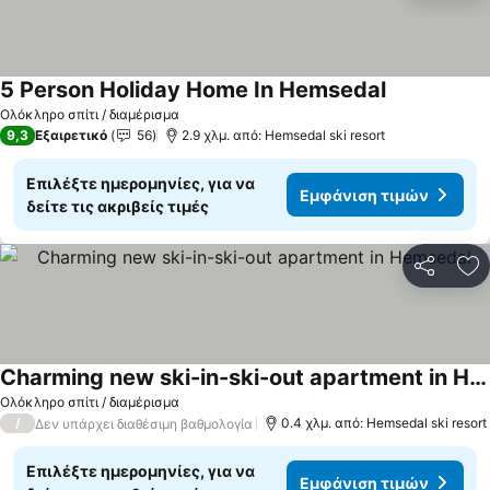
5 Person Holiday Home In Hemsedal
Ολόκληρο σπίτι / διαμέρισμα
9,3
Εξαιρετικό
56
2.9 χλμ. από: Hemsedal ski resort
Επιλέξτε ημερομηνίες, για να
Εμφάνιση τιμών
δείτε τις ακριβείς τιμές
Κοινοποί
Πρ
Charming new ski-in-ski-out apartment in Hemsedal
Ολόκληρο σπίτι / διαμέρισμα
/
0.4 χλμ. από: Hemsedal ski resort
Δεν υπάρχει διαθέσιμη βαθμολογία
Επιλέξτε ημερομηνίες, για να
Εμφάνιση τιμών