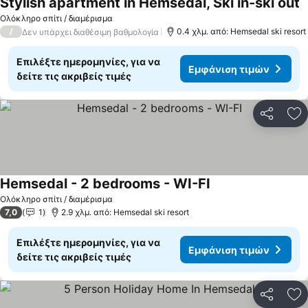
Stylish apartment in Hemsedal, Ski in-ski out
Ολόκληρο σπίτι / διαμέρισμα
/
0.4 χλμ. από: Hemsedal ski resort
Δεν υπάρχει διαθέσιμη βαθμολογία
Επιλέξτε ημερομηνίες, για να
Εμφάνιση τιμών
δείτε τις ακριβείς τιμές
Κοινοποί
Πρ
Hemsedal - 2 bedrooms - WI-FI
Ολόκληρο σπίτι / διαμέρισμα
7,0
1
2.9 χλμ. από: Hemsedal ski resort
Επιλέξτε ημερομηνίες, για να
Εμφάνιση τιμών
δείτε τις ακριβείς τιμές
Κοινοποί
Πρ