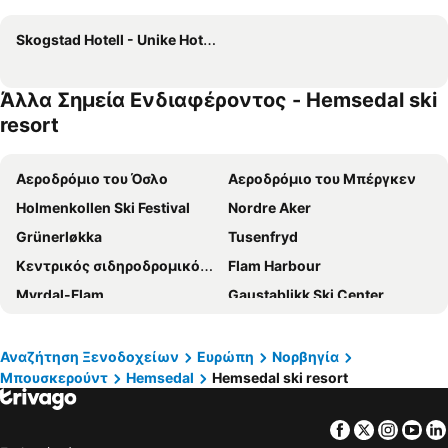
Skogstad Hotell - Unike Hoteller
Άλλα Σημεία Ενδιαφέροντος - Hemsedal ski
resort
Αεροδρόμιο του Όσλο
Αεροδρόμιο του Μπέργκεν
Holmenkollen Ski Festival
Nordre Aker
Grünerløkka
Tusenfryd
Κεντρικός σιδηροδρομικός σταθμός του Όσλο
Flam Harbour
Myrdal-Flam
Gaustablikk Ski Center
Unity Arena
St. Hanshaugen
Karl-Johansgate
Jessheim Storsenter
Αναζήτηση Ξενοδοχείων
Ευρώπη
Νορβηγία
Μπουσκερούντ
Hemsedal
Hemsedal ski resort
Bergen Storsenter
Hemsedal ski resort
Golsfjellet
Gol Ski Resort
Facebook
Twitter
Insta
Yo
Gol train station
Tyin-Filefjell Ski Center