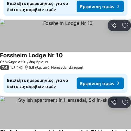
Επιλέξτε ημερομηνίες, για να
Εμφάνιση τιμών
δείτε τις ακριβείς τιμές
Κοινοποί
Πρ
Fossheim Lodge Nr 10
Ολόκληρο σπίτι / διαμέρισμα
7,4
44
5.6 χλμ. από: Hemsedal ski resort
Επιλέξτε ημερομηνίες, για να
Εμφάνιση τιμών
δείτε τις ακριβείς τιμές
Κοινοποί
Πρ