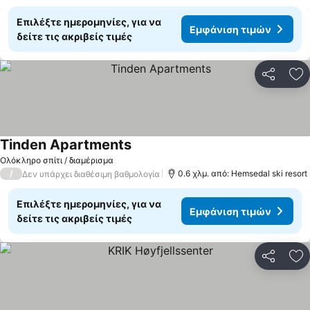
Επιλέξτε ημερομηνίες, για να
Εμφάνιση τιμών
δείτε τις ακριβείς τιμές
Κοινοποί
Πρ
Tinden Apartments
Ολόκληρο σπίτι / διαμέρισμα
/
0.6 χλμ. από: Hemsedal ski resort
Δεν υπάρχει διαθέσιμη βαθμολογία
Επιλέξτε ημερομηνίες, για να
Εμφάνιση τιμών
δείτε τις ακριβείς τιμές
Κοινοποί
Πρ