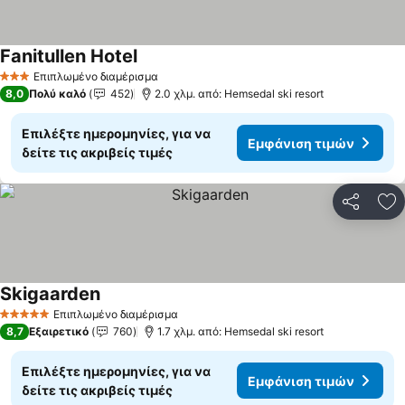
Fanitullen Hotel
Επιπλωμένο διαμέρισμα
3 Αστέρια
8,0
Πολύ καλό
452
2.0 χλμ. από: Hemsedal ski resort
Επιλέξτε ημερομηνίες, για να
Εμφάνιση τιμών
δείτε τις ακριβείς τιμές
Κοινοποί
Πρ
Skigaarden
Επιπλωμένο διαμέρισμα
5 Αστέρια
8,7
Εξαιρετικό
760
1.7 χλμ. από: Hemsedal ski resort
Επιλέξτε ημερομηνίες, για να
Εμφάνιση τιμών
δείτε τις ακριβείς τιμές