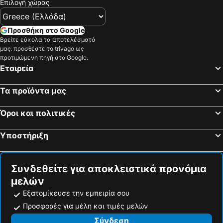
Επιλογή χώρας
Skarverennet
Beitostølen Ski Center
Langedrag Naturpark
Aurlandsdalen
Προσθήκη στο Google
Borgund
Εθνικό Πάρκο Γιουτουνχάιμεν
Βρείτε εύκολα τα αποτελέσματά
μας: προσθέστε το trivago ως
Το τρένο του Φλάαμ
Sogndal Airport
προτιμώμενη πηγή στο Google.
Εταιρεία
Vøringsfossen
Galdhøpiggen
Norefjell Ski Resort
Inner Hardangerfjord
Τα προϊόντα μας
Sognefjordvegen
Maihaugen
Myrkdalen ski resort
Arttalks
Όροι και πολιτικές
Brudesløret
Old Bergen
Υποστήριξη
Vaktskifte ved det kongelige slott
Stortorvet
Triaden Lørenskog Storsenter
Oslo University Hospital
Συνδεθείτε για αποκλειστικά προνόμια
Europe from war to peace
Norsk Sjøfartsmuseum
μελών
Ο Δρόμος των Τρολς
Εξατομίκευσε την εμπειρία σου
Προσφορές για μέλη και τιμές μελών
Σύνδεση