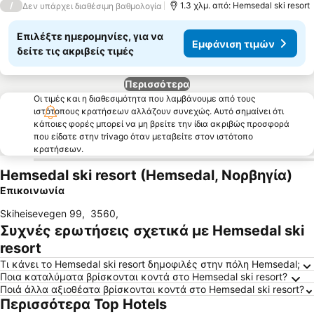
/
1.3 χλμ. από: Hemsedal ski resort
Δεν υπάρχει διαθέσιμη βαθμολογία
Επιλέξτε ημερομηνίες, για να
Εμφάνιση τιμών
δείτε τις ακριβείς τιμές
Περισσότερα
Οι τιμές και η διαθεσιμότητα που λαμβάνουμε από τους
ιστότοπους κρατήσεων αλλάζουν συνεχώς. Αυτό σημαίνει ότι
κάποιες φορές μπορεί να μη βρείτε την ίδια ακριβώς προσφορά
που είδατε στην trivago όταν μεταβείτε στον ιστότοπο
κρατήσεων.
Hemsedal ski resort (Hemsedal, Νορβηγία)
Επικοινωνία
Skiheisevegen 99
,
3560
,
Συχνές ερωτήσεις σχετικά με Hemsedal ski
resort
Τι κάνει το Hemsedal ski resort δημοφιλές στην πόλη Hemsedal;
Ποια καταλύματα βρίσκονται κοντά στο Hemsedal ski resort?
Ποιά άλλα αξιοθέατα βρίσκονται κοντά στο Hemsedal ski resort?
Περισσότερα Top Hotels