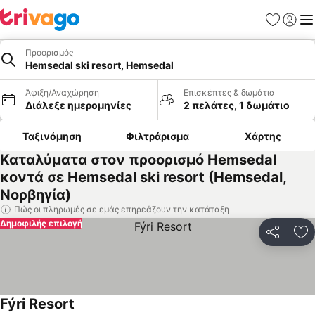
Αγαπημέν
Σύνδε
Με
Προορισμός
Hemsedal ski resort, Hemsedal
Άφιξη/Αναχώρηση
Επισκέπτες & δωμάτια
Διάλεξε ημερομηνίες
2 πελάτες, 1 δωμάτιο
Ταξινόμηση
Φιλτράρισμα
Χάρτης
Καταλύματα στον προορισμό Hemsedal
κοντά σε Hemsedal ski resort (Hemsedal,
Νορβηγία)
Πώς οι πληρωμές σε εμάς επηρεάζουν την κατάταξη
Δημοφιλής επιλογή
Κοινοποί
Πρ
Fýri Resort