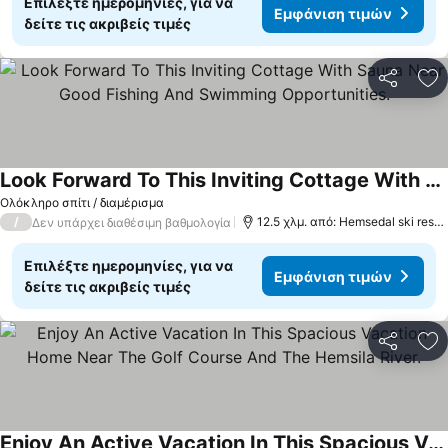
Επιλέξτε ημερομηνίες, για να
Εμφάνιση τιμών
δείτε τις ακριβείς τιμές
Κοινοποί
Πρ
Look Forward To This Inviting Cottage With Sauna Near Good Fishing And Swimming Opportunities.
Ολόκληρο σπίτι / διαμέρισμα
/
12.5 χλμ. από: Hemsedal ski resort
Δεν υπάρχει διαθέσιμη βαθμολογία
Επιλέξτε ημερομηνίες, για να
Εμφάνιση τιμών
δείτε τις ακριβείς τιμές
Κοινοποί
Πρ
Enjoy An Active Vacation In This Spacious Vacation Home Near The Golf Course And The Hemsila River.