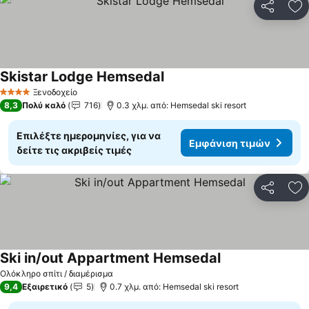
Κοινοποί
Πρ
Skistar Lodge Hemsedal
Ξενοδοχείο
4 Αστέρια
8,3
Πολύ καλό
716
0.3 χλμ. από: Hemsedal ski resort
Επιλέξτε ημερομηνίες, για να
Εμφάνιση τιμών
δείτε τις ακριβείς τιμές
Κοινοποί
Πρ
Ski in/out Appartment Hemsedal
Ολόκληρο σπίτι / διαμέρισμα
9,4
Εξαιρετικό
5
0.7 χλμ. από: Hemsedal ski resort