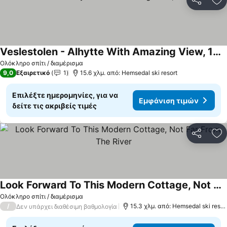
Κοινοποί
Πρ
Veslestolen - Alhytte With Amazing View, 1000 Meter
Ολόκληρο σπίτι / διαμέρισμα
9,0
Εξαιρετικό
1
15.6 χλμ. από: Hemsedal ski resort
Επιλέξτε ημερομηνίες, για να
Εμφάνιση τιμών
δείτε τις ακριβείς τιμές
Κοινοποί
Πρ
Look Forward To This Modern Cottage, Not Far From The River
Ολόκληρο σπίτι / διαμέρισμα
/
15.3 χλμ. από: Hemsedal ski resort
Δεν υπάρχει διαθέσιμη βαθμολογία