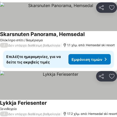
Κοινοποί
Πρ
Skarsnuten Panorama, Hemsedal
Ολόκληρο σπίτι / διαμέρισμα
/
1.1 χλμ. από: Hemsedal ski resort
Δεν υπάρχει διαθέσιμη βαθμολογία
Επιλέξτε ημερομηνίες, για να
Εμφάνιση τιμών
δείτε τις ακριβείς τιμές
Κοινοποί
Πρ
Lykkja Feriesenter
Ξενοδοχείο
/
17.2 χλμ. από: Hemsedal ski resort
Δεν υπάρχει διαθέσιμη βαθμολογία