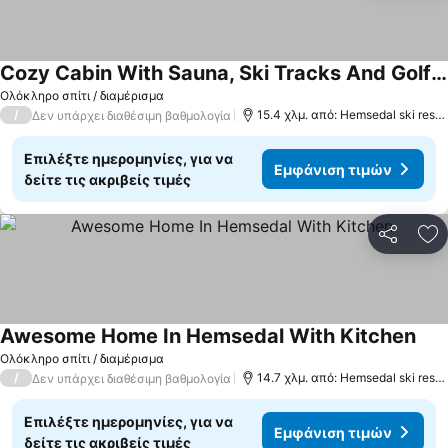
Cozy Cabin With Sauna, Ski Tracks And Golf Outside
Ολόκληρο σπίτι / διαμέρισμα
/
15.4 χλμ. από: Hemsedal ski resort
Δεν υπάρχει διαθέσιμη βαθμολογία
Επιλέξτε ημερομηνίες, για να
Εμφάνιση τιμών
δείτε τις ακριβείς τιμές
Κοινοποί
Πρ
Awesome Home In Hemsedal With Kitchen
Ολόκληρο σπίτι / διαμέρισμα
/
14.7 χλμ. από: Hemsedal ski resort
Δεν υπάρχει διαθέσιμη βαθμολογία
Επιλέξτε ημερομηνίες, για να
Εμφάνιση τιμών
δείτε τις ακριβείς τιμές