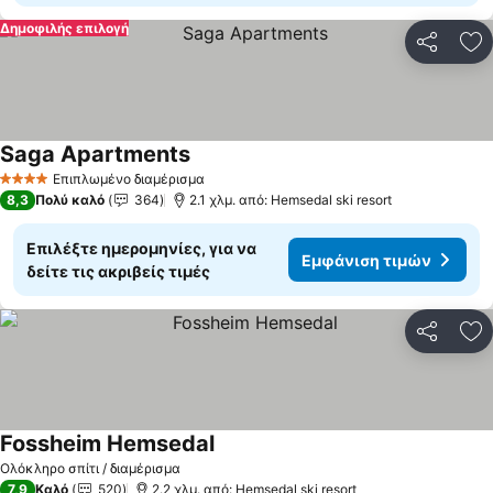
Δημοφιλής επιλογή
Κοινοποί
Πρ
Saga Apartments
Επιπλωμένο διαμέρισμα
4 Αστέρια
8,3
Πολύ καλό
364
2.1 χλμ. από: Hemsedal ski resort
Επιλέξτε ημερομηνίες, για να
Εμφάνιση τιμών
δείτε τις ακριβείς τιμές
Κοινοποί
Πρ
Fossheim Hemsedal
Ολόκληρο σπίτι / διαμέρισμα
7,9
Καλό
520
2.2 χλμ. από: Hemsedal ski resort