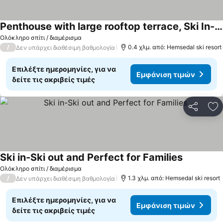
Penthouse with large rooftop terrace, Ski In-Ski Out in Hemsedal
Ολόκληρο σπίτι / διαμέρισμα
/
0.4 χλμ. από: Hemsedal ski resort
Δεν υπάρχει διαθέσιμη βαθμολογία
Επιλέξτε ημερομηνίες, για να
Εμφάνιση τιμών
δείτε τις ακριβείς τιμές
Κοινοποί
Πρ
Ski in-Ski out and Perfect for Families
Ολόκληρο σπίτι / διαμέρισμα
/
1.3 χλμ. από: Hemsedal ski resort
Δεν υπάρχει διαθέσιμη βαθμολογία
Επιλέξτε ημερομηνίες, για να
Εμφάνιση τιμών
δείτε τις ακριβείς τιμές