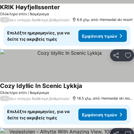
KRIK Høyfjellssenter
Ολόκληρο σπίτι / διαμέρισμα
/
6.6 χλμ. από: Hemsedal ski resort
Δεν υπάρχει διαθέσιμη βαθμολογία
Επιλέξτε ημερομηνίες, για να
Εμφάνιση τιμών
δείτε τις ακριβείς τιμές
Κοινοποί
Πρ
Cozy Idyllic In Scenic Lykkja
Ολόκληρο σπίτι / διαμέρισμα
/
18.5 χλμ. από: Hemsedal ski resort
Δεν υπάρχει διαθέσιμη βαθμολογία
Επιλέξτε ημερομηνίες, για να
Εμφάνιση τιμών
δείτε τις ακριβείς τιμές