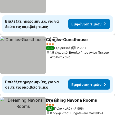
Επιλέξτε ημερομηνίες, για να
Εμφάνιση τιμών
δείτε τις ακριβείς τιμές
Comics-Guesthouse
Κοινοποίηση
Προσθήκη στα αγαπημένα
Εμφά
3 Αστέρια
8,8
Εξαιρετικό
2.291
1.5 χλμ. από: Βασιλική του Αγίου Πέτρου
στο Βατικανό
Επιλέξτε ημερομηνίες, για να
Εμφάνιση τιμών
δείτε τις ακριβείς τιμές
Dreaming Navona Rooms
Κοινοποίηση
Προσθήκη στα αγαπημένα
3 Αστέρια
8,1
Πολύ καλό
996
0.5 χλμ. από: Lungotevere Castello &