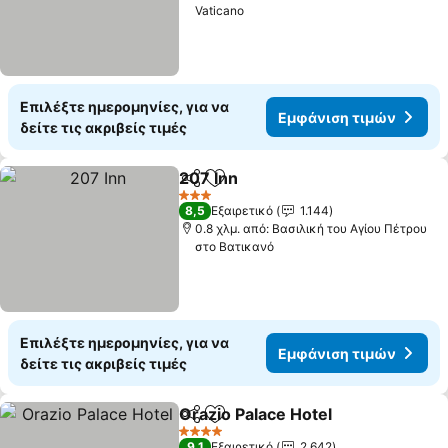
Vaticano
Επιλέξτε ημερομηνίες, για να
Εμφάνιση τιμών
δείτε τις ακριβείς τιμές
207 Inn
Κοινοποίηση
Προσθήκη στα αγαπημένα
Εμφάνιση τιμών
3 Αστέρια
8,5
Εξαιρετικό
1.144
0.8 χλμ. από: Βασιλική του Αγίου Πέτρου
στο Βατικανό
Επιλέξτε ημερομηνίες, για να
Εμφάνιση τιμών
δείτε τις ακριβείς τιμές
Orazio Palace Hotel
Κοινοποίηση
Προσθήκη στα αγαπημένα
Εμφάνι
4 Αστέρια
9,1
Εξαιρετικό
2.642