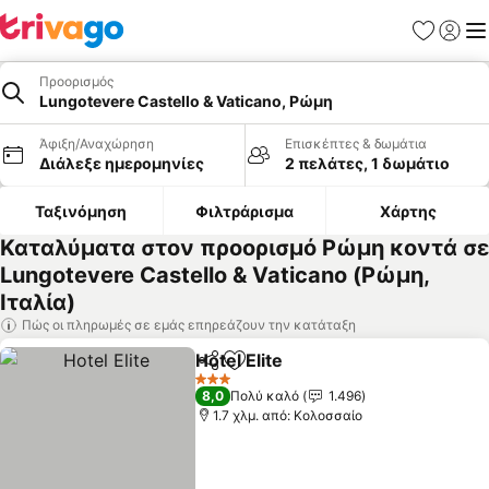
Αγαπημέν
Σύνδε
Με
Προορισμός
Lungotevere Castello & Vaticano, Ρώμη
Άφιξη/Αναχώρηση
Επισκέπτες & δωμάτια
Διάλεξε ημερομηνίες
2 πελάτες, 1 δωμάτιο
Ταξινόμηση
Φιλτράρισμα
Χάρτης
Καταλύματα στον προορισμό Ρώμη κοντά σε
Lungotevere Castello & Vaticano (Ρώμη,
Ιταλία)
Πώς οι πληρωμές σε εμάς επηρεάζουν την κατάταξη
Hotel Elite
Κοινοποίηση
Προσθήκη στα αγαπημένα
Εμφάνιση τιμών
3 Αστέρια
8,0
Πολύ καλό
1.496
1.7 χλμ. από: Κολοσσαίο