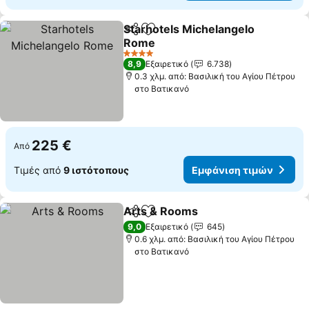
Starhotels Michelangelo
Κοινοποίηση
Προσθήκη στα αγαπημένα
Rome
Εμφάνιση τιμών
4 Αστέρια
8,9
Εξαιρετικό
6.738
0.3 χλμ. από: Βασιλική του Αγίου Πέτρου
στο Βατικανό
225 €
Από
Τιμές από
9 ιστότοπους
Εμφάνιση τιμών
Arts & Rooms
Κοινοποίηση
Προσθήκη στα αγαπημένα
Εμφάνιση τι
9,0
Εξαιρετικό
645
0.6 χλμ. από: Βασιλική του Αγίου Πέτρου
στο Βατικανό