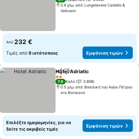
0.6 χλμ. από: Lungotevere Castello &
Vaticano
232 €
Από
Τιμές από
9 ιστότοπους
Εμφάνιση τιμών
Hotel Adriatic
Κοινοποίηση
Προσθήκη στα αγαπημένα
Εμφάνιση τι
2 Αστέρια
7,6
Καλό
3.898
0.5 χλμ. από: Βασιλική του Αγίου Πέτρου
στο Βατικανό
Επιλέξτε ημερομηνίες, για να
Εμφάνιση τιμών
δείτε τις ακριβείς τιμές