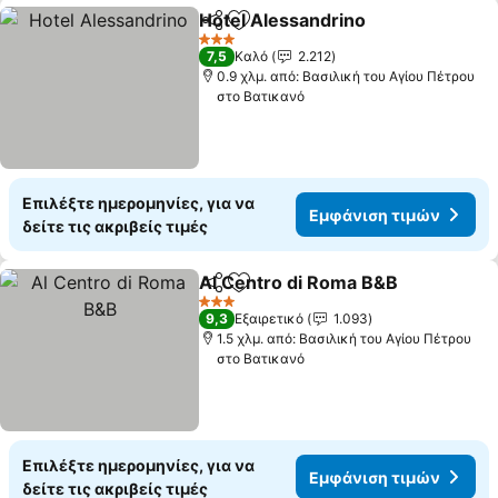
Hotel Alessandrino
Κοινοποίηση
Προσθήκη στα αγαπημένα
Εμφάνι
3 Αστέρια
7,5
Καλό
2.212
0.9 χλμ. από: Βασιλική του Αγίου Πέτρου
στο Βατικανό
Επιλέξτε ημερομηνίες, για να
Εμφάνιση τιμών
δείτε τις ακριβείς τιμές
Al Centro di Roma B&B
Κοινοποίηση
Προσθήκη στα αγαπημένα
Εμφ
3 Αστέρια
9,3
Εξαιρετικό
1.093
1.5 χλμ. από: Βασιλική του Αγίου Πέτρου
στο Βατικανό
Επιλέξτε ημερομηνίες, για να
Εμφάνιση τιμών
δείτε τις ακριβείς τιμές