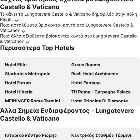
Castello & Vaticano
Τι κάνει το Lungotevere Castello & Vaticano δημοφιλές στην πόλη
Ρώμη;
Ποια καταλύματα βρίσκονται κοντά στο Lungotevere Castello &
Vaticano?
Ποιά άλλα αξιοθέατα βρίσκονται κοντά στο Lungotevere Castello
& Vaticano?
Περισσότερα Top Hotels
Hotel Elite
Green Rooms
Starhotels Metropole
Raeli Hotel Archimede
Hotel Forum
Hotel Fontana
Hotel Hiberia
TH Roma - Carpegna Palace
MEININGER Roma Termini
Hotel Principe Di Piemonte
Άλλα Σημεία Ενδιαφέροντος - Lungotevere
Hotel Gioberti
Augusta Lucilla Palace
Castello & Vaticano
The Republic Hotel
Monti Palace Hotel
Crowne Plaza Rome - St. Peters By Ihg
Excellence Suite
Ιστορικό κέντρο Ρώμης
Κεντρικός Σταθμός Τέρμινι
Grand Hotel Tiberio
Garner Hotel Rome Aurelia By Ihg