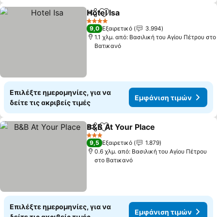
Hotel Isa
Κοινοποίηση
Προσθήκη στα αγαπημένα
Εμφάνιση τιμών
4 Αστέρια
9,0
Εξαιρετικό
3.994
1.1 χλμ. από: Βασιλική του Αγίου Πέτρου στο
Βατικανό
Επιλέξτε ημερομηνίες, για να
Εμφάνιση τιμών
δείτε τις ακριβείς τιμές
B&B At Your Place
Κοινοποίηση
Προσθήκη στα αγαπημένα
Εμφάνισ
3 Αστέρια
9,5
Εξαιρετικό
1.879
0.6 χλμ. από: Βασιλική του Αγίου Πέτρου
στο Βατικανό
Επιλέξτε ημερομηνίες, για να
Εμφάνιση τιμών
δείτε τις ακριβείς τιμές