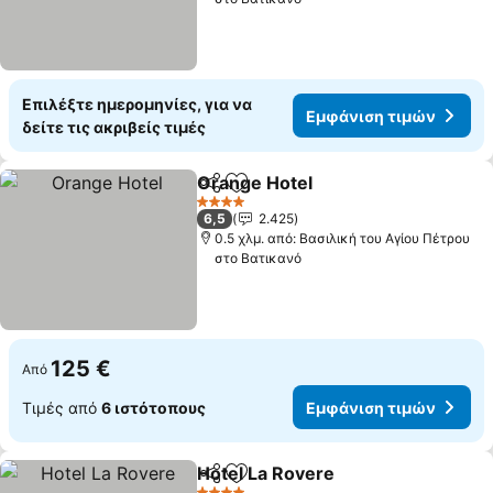
Επιλέξτε ημερομηνίες, για να
Εμφάνιση τιμών
δείτε τις ακριβείς τιμές
Orange Hotel
Κοινοποίηση
Προσθήκη στα αγαπημένα
Εμφάνιση τι
4 Αστέρια
6,5
2.425
0.5 χλμ. από: Βασιλική του Αγίου Πέτρου
στο Βατικανό
125 €
Από
Τιμές από
6 ιστότοπους
Εμφάνιση τιμών
Hotel La Rovere
Κοινοποίηση
Προσθήκη στα αγαπημένα
Εμφάνιση 