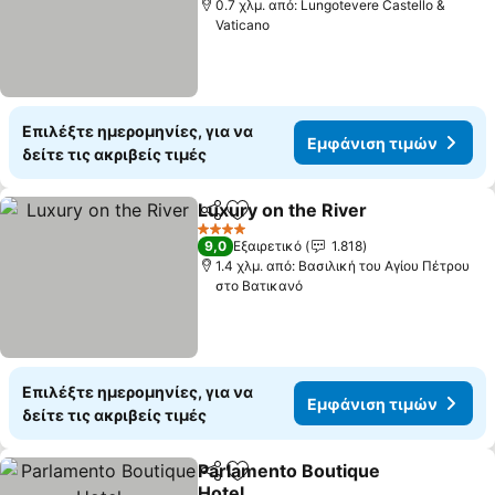
0.7 χλμ. από: Lungotevere Castello &
Vaticano
Επιλέξτε ημερομηνίες, για να
Εμφάνιση τιμών
δείτε τις ακριβείς τιμές
Luxury on the River
Κοινοποίηση
Προσθήκη στα αγαπημένα
Εμφάνι
4 Αστέρια
9,0
Εξαιρετικό
1.818
1.4 χλμ. από: Βασιλική του Αγίου Πέτρου
στο Βατικανό
Επιλέξτε ημερομηνίες, για να
Εμφάνιση τιμών
δείτε τις ακριβείς τιμές
Parlamento Boutique
Κοινοποίηση
Προσθήκη στα αγαπημένα
Hotel