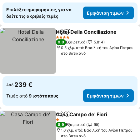
Επιλέξτε ημερομηνίες, για να
Εμφάνιση τιμών
δείτε τις ακριβείς τιμές
Hotel Della Conciliazione
Κοινοποίηση
Προσθήκη στα αγαπημένα
Ε
4 Αστέρια
9,0
Εξαιρετικό
5.814
0.5 χλμ. από: Βασιλική του Αγίου Πέτρου
στο Βατικανό
239 €
Από
Τιμές από
9 ιστότοπους
Εμφάνιση τιμών
Casa Campo de' Fiori
Κοινοποίηση
Προσθήκη στα αγαπημένα
Εμφά
1 Αστέρια
8,9
Εξαιρετικό
95
1.6 χλμ. από: Βασιλική του Αγίου Πέτρου
στο Βατικανό