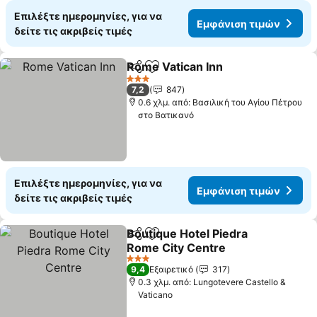
Επιλέξτε ημερομηνίες, για να
Εμφάνιση τιμών
δείτε τις ακριβείς τιμές
Rome Vatican Inn
Κοινοποίηση
Προσθήκη στα αγαπημένα
Εμφάνισ
3 Αστέρια
7,2
847
0.6 χλμ. από: Βασιλική του Αγίου Πέτρου
στο Βατικανό
Επιλέξτε ημερομηνίες, για να
Εμφάνιση τιμών
δείτε τις ακριβείς τιμές
Boutique Hotel Piedra
Κοινοποίηση
Προσθήκη στα αγαπημένα
Rome City Centre
Εμφάνιση τιμών
3 Αστέρια
9,4
Εξαιρετικό
317
0.3 χλμ. από: Lungotevere Castello &
Vaticano