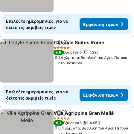
Επιλέξτε ημερομηνίες, για να
Εμφάνιση τιμών
δείτε τις ακριβείς τιμές
Lifestyle Suites Rome
Κοινοποίηση
Προσθήκη στα αγαπημένα
Εμφά
5 Αστέρια
9,6
Εξαιρετικό
1.298
1.4 χλμ. από: Βασιλική του Αγίου Πέτρου
στο Βατικανό
Επιλέξτε ημερομηνίες, για να
Εμφάνιση τιμών
δείτε τις ακριβείς τιμές
Villa Agrippina Gran Meliá
Κοινοποίηση
Προσθήκη στα αγαπημένα
5 Αστέρια
9,1
Εξαιρετικό
4.951
0.4 χλμ. από: Βασιλική του Αγίου Πέτρου
στο Βατικανό