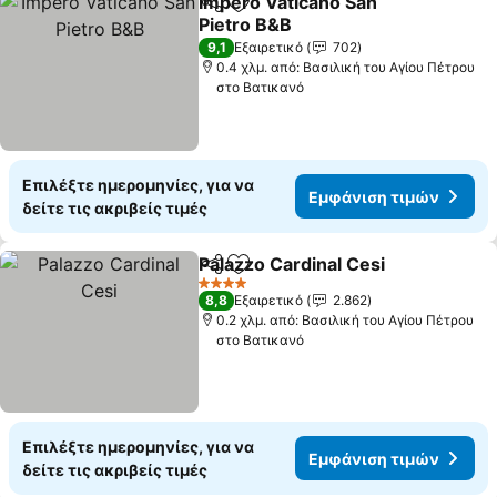
Impero Vaticano San
Κοινοποίηση
Προσθήκη στα αγαπημένα
Pietro B&B
Εμφάνιση τιμών
9,1
Εξαιρετικό
702
0.4 χλμ. από: Βασιλική του Αγίου Πέτρου
στο Βατικανό
Επιλέξτε ημερομηνίες, για να
Εμφάνιση τιμών
δείτε τις ακριβείς τιμές
Palazzo Cardinal Cesi
Κοινοποίηση
Προσθήκη στα αγαπημένα
Εμφά
4 Αστέρια
8,8
Εξαιρετικό
2.862
0.2 χλμ. από: Βασιλική του Αγίου Πέτρου
στο Βατικανό
Επιλέξτε ημερομηνίες, για να
Εμφάνιση τιμών
δείτε τις ακριβείς τιμές