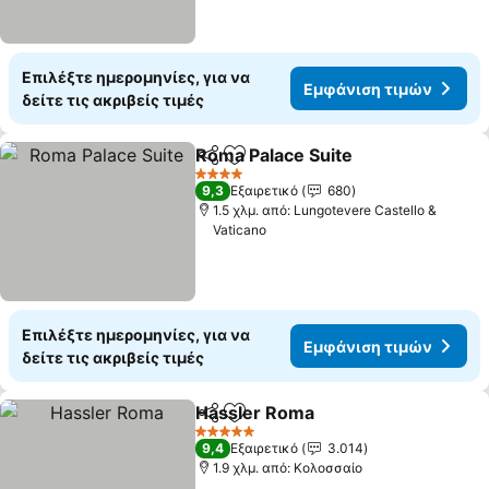
Επιλέξτε ημερομηνίες, για να
Εμφάνιση τιμών
δείτε τις ακριβείς τιμές
Roma Palace Suite
Κοινοποίηση
Προσθήκη στα αγαπημένα
Εμφάνισ
4 Αστέρια
9,3
Εξαιρετικό
680
1.5 χλμ. από: Lungotevere Castello &
Vaticano
Επιλέξτε ημερομηνίες, για να
Εμφάνιση τιμών
δείτε τις ακριβείς τιμές
Hassler Roma
Κοινοποίηση
Προσθήκη στα αγαπημένα
Εμφάνιση τι
5 Αστέρια
9,4
Εξαιρετικό
3.014
1.9 χλμ. από: Κολοσσαίο