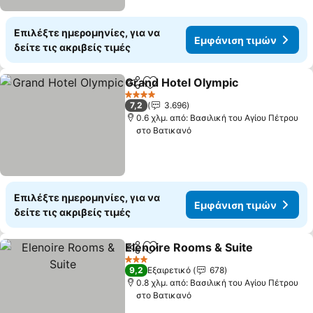
Επιλέξτε ημερομηνίες, για να
Εμφάνιση τιμών
δείτε τις ακριβείς τιμές
Grand Hotel Olympic
Κοινοποίηση
Προσθήκη στα αγαπημένα
Εμφά
4 Αστέρια
7,2
3.696
0.6 χλμ. από: Βασιλική του Αγίου Πέτρου
στο Βατικανό
Επιλέξτε ημερομηνίες, για να
Εμφάνιση τιμών
δείτε τις ακριβείς τιμές
Elenoire Rooms & Suite
Κοινοποίηση
Προσθήκη στα αγαπημένα
Εμ
3 Αστέρια
9,2
Εξαιρετικό
678
0.8 χλμ. από: Βασιλική του Αγίου Πέτρου
στο Βατικανό