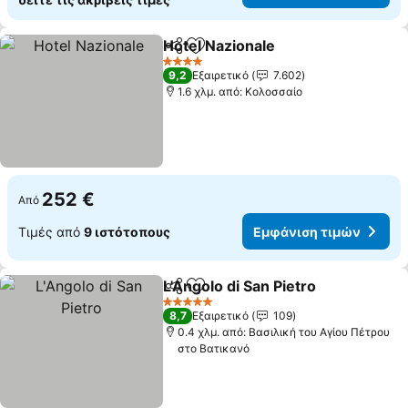
Hotel Nazionale
Κοινοποίηση
Προσθήκη στα αγαπημένα
Εμφάνιση 
4 Αστέρια
9,2
Εξαιρετικό
7.602
1.6 χλμ. από: Κολοσσαίο
252 €
Από
Τιμές από
9 ιστότοπους
Εμφάνιση τιμών
L'Angolo di San Pietro
Κοινοποίηση
Προσθήκη στα αγαπημένα
Εμφά
5 Αστέρια
8,7
Εξαιρετικό
109
0.4 χλμ. από: Βασιλική του Αγίου Πέτρου
στο Βατικανό