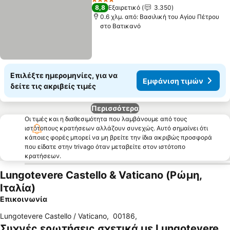
4 Αστέρια
8,8
Εξαιρετικό
3.350
0.6 χλμ. από: Βασιλική του Αγίου Πέτρου
στο Βατικανό
Επιλέξτε ημερομηνίες, για να
Εμφάνιση τιμών
δείτε τις ακριβείς τιμές
Περισσότερα
Οι τιμές και η διαθεσιμότητα που λαμβάνουμε από τους
ιστότοπους κρατήσεων αλλάζουν συνεχώς. Αυτό σημαίνει ότι
κάποιες φορές μπορεί να μη βρείτε την ίδια ακριβώς προσφορά
που είδατε στην trivago όταν μεταβείτε στον ιστότοπο
κρατήσεων.
Lungotevere Castello & Vaticano (Ρώμη,
Ιταλία)
Επικοινωνία
Lungotevere Castello / Vaticano
,
00186
,
Συχνές ερωτήσεις σχετικά με Lungotevere