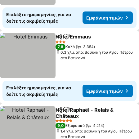
Επιλέξτε ημερομηνίες, για να
Εμφάνιση τιμών
δείτε τις ακριβείς τιμές
Hotel Emmaus
Κοινοποίηση
Προσθήκη στα αγαπημένα
Εμφάνιση τ
3 Αστέρια
7,8
Καλό
3.354
0.3 χλμ. από: Βασιλική του Αγίου Πέτρου
στο Βατικανό
Επιλέξτε ημερομηνίες, για να
Εμφάνιση τιμών
δείτε τις ακριβείς τιμές
Hotel Raphaël - Relais &
Κοινοποίηση
Προσθήκη στα αγαπημένα
Châteaux
Εμφάνιση τιμών
5 Αστέρια
9,0
Εξαιρετικό
4.214
1.4 χλμ. από: Βασιλική του Αγίου Πέτρου
στο Βατικανό