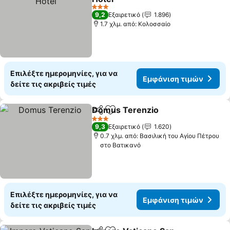
Εμφάνιση τιμών
3 Αστέρια
9,2
Εξαιρετικό
1.896
1.7 χλμ. από: Κολοσσαίο
Επιλέξτε ημερομηνίες, για να
Εμφάνιση τιμών
δείτε τις ακριβείς τιμές
Domus Terenzio
Κοινοποίηση
Προσθήκη στα αγαπημένα
Εμφάνιση
3 Αστέρια
9,3
Εξαιρετικό
1.620
0.7 χλμ. από: Βασιλική του Αγίου Πέτρου
στο Βατικανό
Επιλέξτε ημερομηνίες, για να
Εμφάνιση τιμών
δείτε τις ακριβείς τιμές