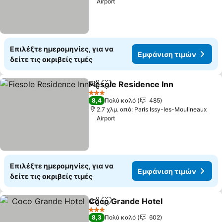
Airport
Επιλέξτε ημερομηνίες, για να
Εμφάνιση τιμών
δείτε τις ακριβείς τιμές
Fiesole Residence Inn
Κοινοποίηση
Προσθήκη στα αγαπημένα
3 Αστέρια
8,4
Πολύ καλό
485
2.7 χλμ. από: Paris Issy-les-Moulineaux
Airport
Επιλέξτε ημερομηνίες, για να
Εμφάνιση τιμών
δείτε τις ακριβείς τιμές
Coco Grande Hotel
Κοινοποίηση
Προσθήκη στα αγαπημένα
3 Αστέρια
8,3
Πολύ καλό
602