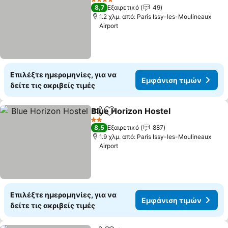
4 Αστέρια
8,7
Εξαιρετικό
49
1.2 χλμ. από: Paris Issy-les-Moulineaux
Airport
Επιλέξτε ημερομηνίες, για να
Εμφάνιση τιμών
δείτε τις ακριβείς τιμές
Blue Horizon Hostel
Κοινοποίηση
Προσθήκη στα αγαπημένα
2 Αστέρια
8,5
Εξαιρετικό
887
1.9 χλμ. από: Paris Issy-les-Moulineaux
Airport
Επιλέξτε ημερομηνίες, για να
Εμφάνιση τιμών
δείτε τις ακριβείς τιμές