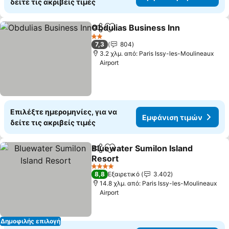
δείτε τις ακριβείς τιμές
Obdulias Business Inn
Κοινοποίηση
Προσθήκη στα αγαπημένα
2 Αστέρια
7,3
804
3.2 χλμ. από: Paris Issy-les-Moulineaux
Airport
Επιλέξτε ημερομηνίες, για να
Εμφάνιση τιμών
δείτε τις ακριβείς τιμές
Bluewater Sumilon Island
Κοινοποίηση
Προσθήκη στα αγαπημένα
Resort
4 Αστέρια
8,8
Εξαιρετικό
3.402
14.8 χλμ. από: Paris Issy-les-Moulineaux
Airport
Δημοφιλής επιλογή