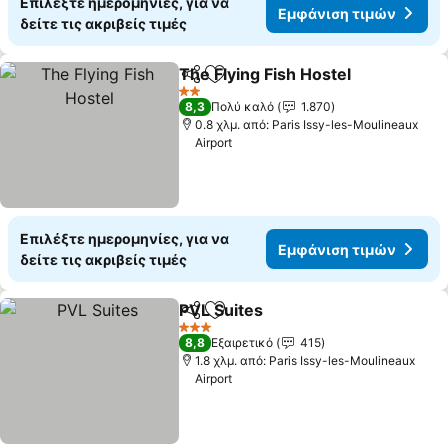
Επιλέξτε ημερομηνίες, για να
Εμφάνιση τιμών
δείτε τις ακριβείς τιμές
The Flying Fish Hostel
Κοινοποίηση
Προσθήκη στα αγαπημένα
2 Αστέρια
8,3
Πολύ καλό
1.870
0.8 χλμ. από: Paris Issy-les-Moulineaux
Airport
Επιλέξτε ημερομηνίες, για να
Εμφάνιση τιμών
δείτε τις ακριβείς τιμές
PVL Suites
Κοινοποίηση
Προσθήκη στα αγαπημένα
3 Αστέρια
8,8
Εξαιρετικό
415
1.8 χλμ. από: Paris Issy-les-Moulineaux
Airport