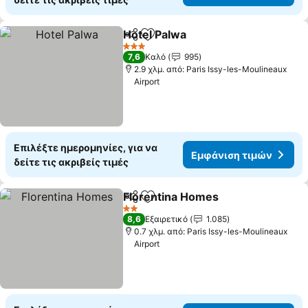
Hotel Palwa
Κοινοποίηση
Προσθήκη στα αγαπημένα
3 Αστέρια
7,6
Καλό
995
2.9 χλμ. από: Paris Issy-les-Moulineaux
Airport
Επιλέξτε ημερομηνίες, για να
Εμφάνιση τιμών
δείτε τις ακριβείς τιμές
Florentina Homes
Κοινοποίηση
Προσθήκη στα αγαπημένα
2 Αστέρια
8,6
Εξαιρετικό
1.085
0.7 χλμ. από: Paris Issy-les-Moulineaux
Airport