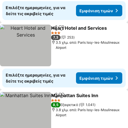
Επιλέξτε ημερομηνίες, για να
Εμφάνιση τιμών
δείτε τις ακριβείς τιμές
Heart Hotel and Services
Κοινοποίηση
Προσθήκη στα αγαπημένα
3 Αστέρια
7,3
253
3.5 χλμ. από: Paris Issy-les-Moulineaux
Airport
Επιλέξτε ημερομηνίες, για να
Εμφάνιση τιμών
δείτε τις ακριβείς τιμές
Manhattan Suites Inn
Κοινοποίηση
Προσθήκη στα αγαπημένα
3 Αστέρια
8,5
Εξαιρετικό
1.041
3.8 χλμ. από: Paris Issy-les-Moulineaux
Airport