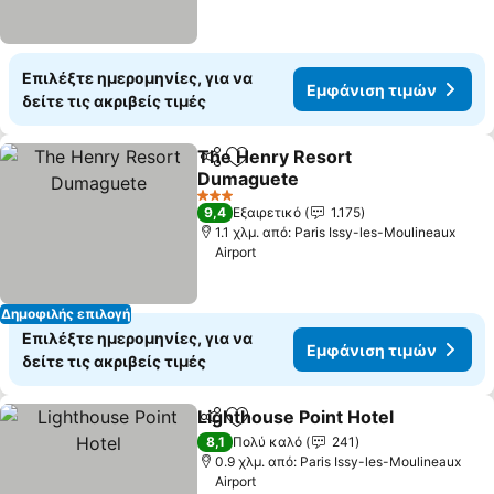
Επιλέξτε ημερομηνίες, για να
Εμφάνιση τιμών
δείτε τις ακριβείς τιμές
The Henry Resort
Κοινοποίηση
Προσθήκη στα αγαπημένα
Dumaguete
3 Αστέρια
9,4
Εξαιρετικό
1.175
1.1 χλμ. από: Paris Issy-les-Moulineaux
Airport
Δημοφιλής επιλογή
Επιλέξτε ημερομηνίες, για να
Εμφάνιση τιμών
δείτε τις ακριβείς τιμές
Lighthouse Point Hotel
Κοινοποίηση
Προσθήκη στα αγαπημένα
8,1
Πολύ καλό
241
0.9 χλμ. από: Paris Issy-les-Moulineaux
Airport