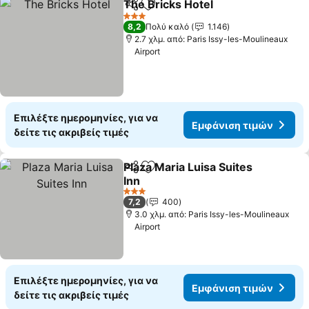
The Bricks Hotel
Κοινοποίηση
Προσθήκη στα αγαπημένα
3 Αστέρια
8,2
Πολύ καλό
1.146
2.7 χλμ. από: Paris Issy-les-Moulineaux
Airport
Επιλέξτε ημερομηνίες, για να
Εμφάνιση τιμών
δείτε τις ακριβείς τιμές
Plaza Maria Luisa Suites
Κοινοποίηση
Προσθήκη στα αγαπημένα
Inn
3 Αστέρια
7,2
400
3.0 χλμ. από: Paris Issy-les-Moulineaux
Airport
Επιλέξτε ημερομηνίες, για να
Εμφάνιση τιμών
δείτε τις ακριβείς τιμές