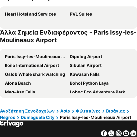
Heart Hotel and Services
PVL Suites
Άλλα Σημεία Ενδιαφέροντος - Paris Issy-les-
Moulineaux Airport
Paris Issy-les-Moulineaux Airport
Dipolog Airport
Iloilo International Airport
Sibulan Airport
Oslob Whale shark watching
Kawasan Falls
Alona Beach
Bohol Python Laya
Mag-Aso Falls
Loboc Eco Adventure Park
Chocolate Hills
Magellan's Cross
Fuente Osmeña
SeaQuest Dive Center
Αναζήτηση Ξενοδοχείων
Ασία
Φιλιππίνες
Βισάγιας
Negros
Dumaguete City
Paris Issy-les-Moulineaux Airport
Mabolo
Διεθνές Αεροδρόμιο Τσεμπού
Labo Airport
Laguindingan Airport
Facebook
Twitter
Insta
Yo
Camiguin Airport
Maria Cristina Falls