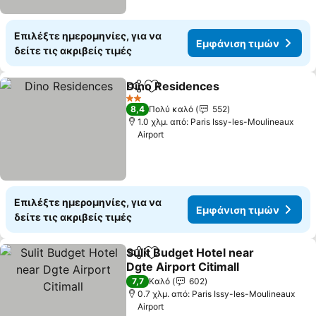
Επιλέξτε ημερομηνίες, για να
Εμφάνιση τιμών
δείτε τις ακριβείς τιμές
Dino Residences
Κοινοποίηση
Προσθήκη στα αγαπημένα
2 Αστέρια
8,4
Πολύ καλό
552
1.0 χλμ. από: Paris Issy-les-Moulineaux
Airport
Επιλέξτε ημερομηνίες, για να
Εμφάνιση τιμών
δείτε τις ακριβείς τιμές
Sulit Budget Hotel near
Κοινοποίηση
Προσθήκη στα αγαπημένα
Dgte Airport Citimall
7,7
Καλό
602
0.7 χλμ. από: Paris Issy-les-Moulineaux
Airport