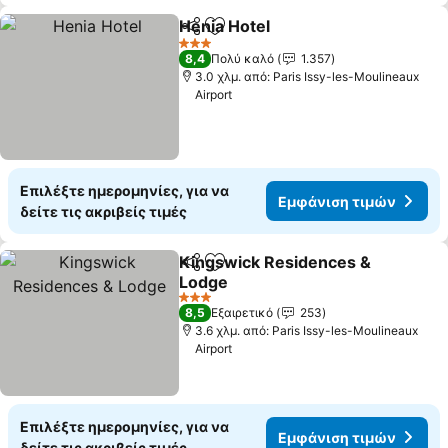
Henia Hotel
Κοινοποίηση
Προσθήκη στα αγαπημένα
3 Αστέρια
8,4
Πολύ καλό
1.357
3.0 χλμ. από: Paris Issy-les-Moulineaux
Airport
Επιλέξτε ημερομηνίες, για να
Εμφάνιση τιμών
δείτε τις ακριβείς τιμές
Kingswick Residences &
Κοινοποίηση
Προσθήκη στα αγαπημένα
Lodge
3 Αστέρια
8,5
Εξαιρετικό
253
3.6 χλμ. από: Paris Issy-les-Moulineaux
Airport
Επιλέξτε ημερομηνίες, για να
Εμφάνιση τιμών
δείτε τις ακριβείς τιμές