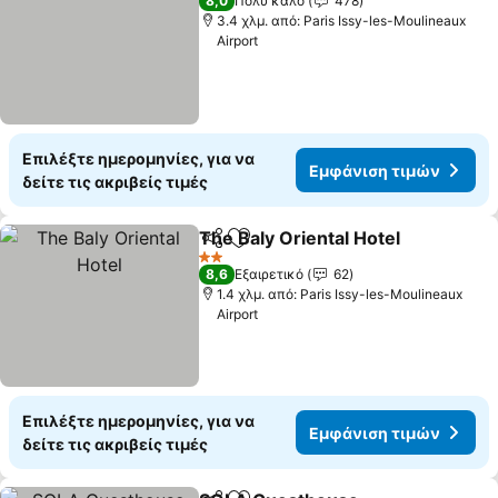
8,0
Πολύ καλό
478
3.4 χλμ. από: Paris Issy-les-Moulineaux
Airport
Επιλέξτε ημερομηνίες, για να
Εμφάνιση τιμών
δείτε τις ακριβείς τιμές
The Baly Oriental Hotel
Κοινοποίηση
Προσθήκη στα αγαπημένα
2 Αστέρια
8,6
Εξαιρετικό
62
1.4 χλμ. από: Paris Issy-les-Moulineaux
Airport
Επιλέξτε ημερομηνίες, για να
Εμφάνιση τιμών
δείτε τις ακριβείς τιμές