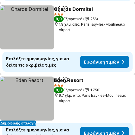
Charos Dormitel
Κοινοποίηση
Προσθήκη στα αγαπημένα
3 Αστέρια
9,0
Εξαιρετικό
256
1.9 χλμ. από: Paris Issy-les-Moulineaux
Airport
Επιλέξτε ημερομηνίες, για να
Εμφάνιση τιμών
δείτε τις ακριβείς τιμές
Eden Resort
Κοινοποίηση
Προσθήκη στα αγαπημένα
3 Αστέρια
9,0
Εξαιρετικό
1.750
9.7 χλμ. από: Paris Issy-les-Moulineaux
Airport
Δημοφιλής επιλογή
Επιλέξτε ημερομηνίες, για να
Εμφάνιση τιμών