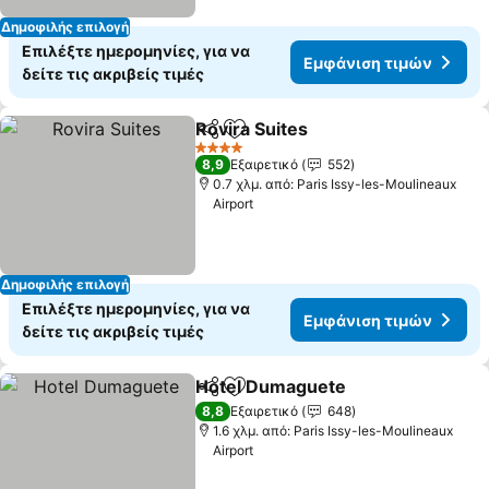
Δημοφιλής επιλογή
Επιλέξτε ημερομηνίες, για να
Εμφάνιση τιμών
δείτε τις ακριβείς τιμές
Rovira Suites
Κοινοποίηση
Προσθήκη στα αγαπημένα
4 Αστέρια
8,9
Εξαιρετικό
552
0.7 χλμ. από: Paris Issy-les-Moulineaux
Airport
Δημοφιλής επιλογή
Επιλέξτε ημερομηνίες, για να
Εμφάνιση τιμών
δείτε τις ακριβείς τιμές
Hotel Dumaguete
Κοινοποίηση
Προσθήκη στα αγαπημένα
8,8
Εξαιρετικό
648
1.6 χλμ. από: Paris Issy-les-Moulineaux
Airport