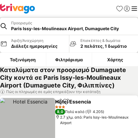
Αγαπημέν
Σύνδε
Με
Προορισμός
Paris Issy-les-Moulineaux Airport, Dumaguete City
Άφιξη/Αναχώρηση
Επισκέπτες & δωμάτια
Διάλεξε ημερομηνίες
2 πελάτες, 1 δωμάτιο
Ταξινόμηση
Φιλτράρισμα
Χάρτης
Καταλύματα στον προορισμό Dumaguete
City κοντά σε Paris Issy-les-Moulineaux
Airport (Dumaguete City, Φιλιππίνες)
Πώς οι πληρωμές σε εμάς επηρεάζουν την κατάταξη
Hotel Essencia
Κοινοποίηση
Προσθήκη στα αγαπημένα
3 Αστέρια
8,0
Πολύ καλό
4.205
2.7 χλμ. από: Paris Issy-les-Moulineaux
Airport