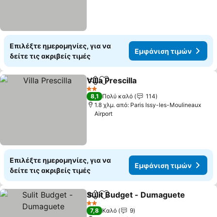
Επιλέξτε ημερομηνίες, για να
Εμφάνιση τιμών
δείτε τις ακριβείς τιμές
Villa Prescilla
Κοινοποίηση
Προσθήκη στα αγαπημένα
2 Αστέρια
8,1
Πολύ καλό
114
1.8 χλμ. από: Paris Issy-les-Moulineaux
Airport
Επιλέξτε ημερομηνίες, για να
Εμφάνιση τιμών
δείτε τις ακριβείς τιμές
Sulit Budget - Dumaguete
Κοινοποίηση
Προσθήκη στα αγαπημένα
2 Αστέρια
7,8
Καλό
9