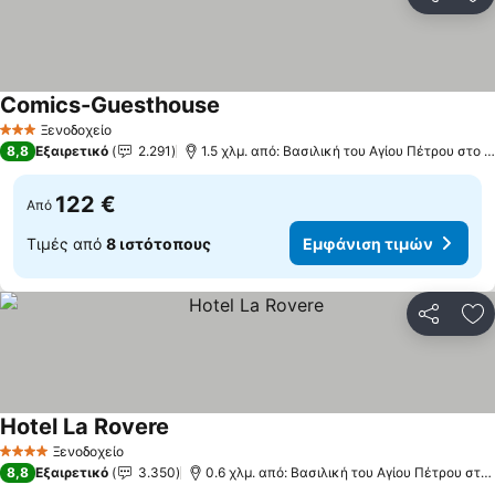
Κοινοποί
Πρ
Comics-Guesthouse
Ξενοδοχείο
3 Αστέρια
8,8
Εξαιρετικό
2.291
1.5 χλμ. από: Βασιλική του Αγίου Πέτρου στο Βατικανό
122 €
Από
Τιμές από
8 ιστότοπους
Εμφάνιση τιμών
Κοινοποί
Πρ
Hotel La Rovere
Ξενοδοχείο
4 Αστέρια
8,8
Εξαιρετικό
3.350
0.6 χλμ. από: Βασιλική του Αγίου Πέτρου στο Βατικανό