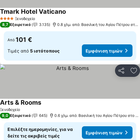
Tmark Hotel Vaticano
Ξενοδοχείο
4 Αστέρια
8,7
Εξαιρετικό
3.135
0.8 χλμ. από: Βασιλική του Αγίου Πέτρου στο Βατικανό
101 €
Από
Τιμές από
5 ιστότοπους
Εμφάνιση τιμών
Κοινοποί
Πρ
Arts & Rooms
Ξενοδοχείο
9,0
Εξαιρετικό
645
0.6 χλμ. από: Βασιλική του Αγίου Πέτρου στο Βατικανό
Επιλέξτε ημερομηνίες, για να
Εμφάνιση τιμών
δείτε τις ακριβείς τιμές