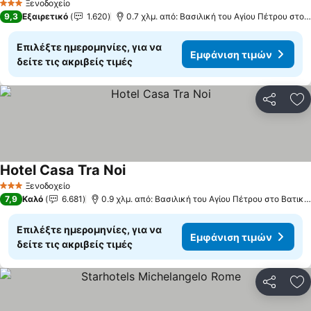
Ξενοδοχείο
3 Αστέρια
9,3
Εξαιρετικό
1.620
0.7 χλμ. από: Βασιλική του Αγίου Πέτρου στο Βατικανό
Επιλέξτε ημερομηνίες, για να
Εμφάνιση τιμών
δείτε τις ακριβείς τιμές
Κοινοποί
Πρ
Hotel Casa Tra Noi
Ξενοδοχείο
3 Αστέρια
7,9
Καλό
6.681
0.9 χλμ. από: Βασιλική του Αγίου Πέτρου στο Βατικανό
Επιλέξτε ημερομηνίες, για να
Εμφάνιση τιμών
δείτε τις ακριβείς τιμές
Κοινοποί
Πρ