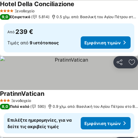
Hotel Della Conciliazione
Ξενοδοχείο
4 Αστέρια
9,0
Εξαιρετικό
5.814
0.5 χλμ. από: Βασιλική του Αγίου Πέτρου στο Βατικανό
239 €
Από
Τιμές από
9 ιστότοπους
Εμφάνιση τιμών
Κοινοποί
Πρ
PratinnVatican
Ξενοδοχείο
3 Αστέρια
8,0
Πολύ καλό
590
0.9 χλμ. από: Βασιλική του Αγίου Πέτρου στο Βατικανό
Επιλέξτε ημερομηνίες, για να
Εμφάνιση τιμών
δείτε τις ακριβείς τιμές