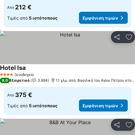
212 €
Από
Τιμές από
5 ιστότοπους
Εμφάνιση τιμών
Κοινοποί
Πρ
Hotel Isa
Ξενοδοχείο
4 Αστέρια
9,0
Εξαιρετικό
3.994
1.1 χλμ. από: Βασιλική του Αγίου Πέτρου στο Βατικανό
375 €
Από
Τιμές από
5 ιστότοπους
Εμφάνιση τιμών
Κοινοποί
Πρ