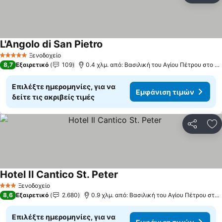
L'Angolo di San Pietro
Ξενοδοχείο
5 Αστέρια
8,7
Εξαιρετικό
109
0.4 χλμ. από: Βασιλική του Αγίου Πέτρου στο Βατικανό
Επιλέξτε ημερομηνίες, για να
Εμφάνιση τιμών
δείτε τις ακριβείς τιμές
Κοινοποί
Πρ
Hotel Il Cantico St. Peter
Ξενοδοχείο
3 Αστέρια
8,6
Εξαιρετικό
2.680
0.9 χλμ. από: Βασιλική του Αγίου Πέτρου στο Βατικανό
Επιλέξτε ημερομηνίες, για να