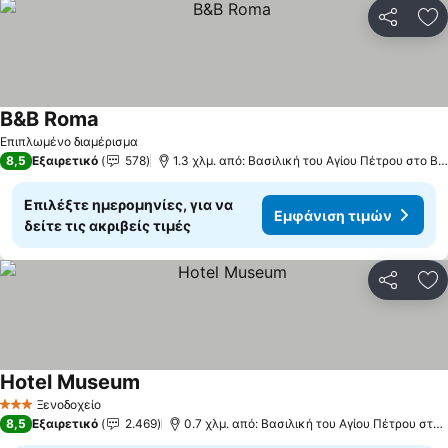
Κοινοποί
Πρ
B&B Roma
Επιπλωμένο διαμέρισμα
8,5
Εξαιρετικό
578
1.3 χλμ. από: Βασιλική του Αγίου Πέτρου στο Βατικανό
Επιλέξτε ημερομηνίες, για να
Εμφάνιση τιμών
δείτε τις ακριβείς τιμές
Κοινοποί
Πρ
Hotel Museum
Ξενοδοχείο
3 Αστέρια
8,5
Εξαιρετικό
2.469
0.7 χλμ. από: Βασιλική του Αγίου Πέτρου στο Βατικανό