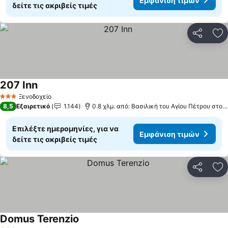
Εμφάνιση τιμών
δείτε τις ακριβείς τιμές
Κοινοποί
Πρ
207 Inn
Ξενοδοχείο
3 Αστέρια
8,5
Εξαιρετικό
1.144
0.8 χλμ. από: Βασιλική του Αγίου Πέτρου στο Βατικανό
Επιλέξτε ημερομηνίες, για να
Εμφάνιση τιμών
δείτε τις ακριβείς τιμές
Κοινοποί
Πρ
Domus Terenzio