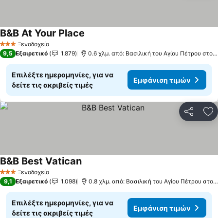
B&B At Your Place
Ξενοδοχείο
3 Αστέρια
9,5
Εξαιρετικό
1.879
0.6 χλμ. από: Βασιλική του Αγίου Πέτρου στο Βατικανό
Επιλέξτε ημερομηνίες, για να
Εμφάνιση τιμών
δείτε τις ακριβείς τιμές
Κοινοποί
Πρ
B&B Best Vatican
Ξενοδοχείο
3 Αστέρια
9,1
Εξαιρετικό
1.098
0.8 χλμ. από: Βασιλική του Αγίου Πέτρου στο Βατικανό
Επιλέξτε ημερομηνίες, για να
Εμφάνιση τιμών
δείτε τις ακριβείς τιμές