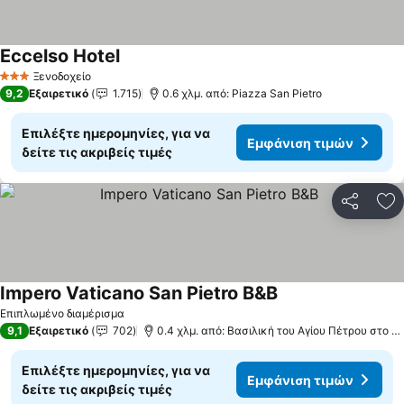
Eccelso Hotel
Ξενοδοχείο
3 Αστέρια
9,2
Εξαιρετικό
1.715
0.6 χλμ. από: Piazza San Pietro
Επιλέξτε ημερομηνίες, για να
Εμφάνιση τιμών
δείτε τις ακριβείς τιμές
Κοινοποί
Πρ
Impero Vaticano San Pietro B&B
Επιπλωμένο διαμέρισμα
9,1
Εξαιρετικό
702
0.4 χλμ. από: Βασιλική του Αγίου Πέτρου στο Βατικανό
Επιλέξτε ημερομηνίες, για να
Εμφάνιση τιμών
δείτε τις ακριβείς τιμές