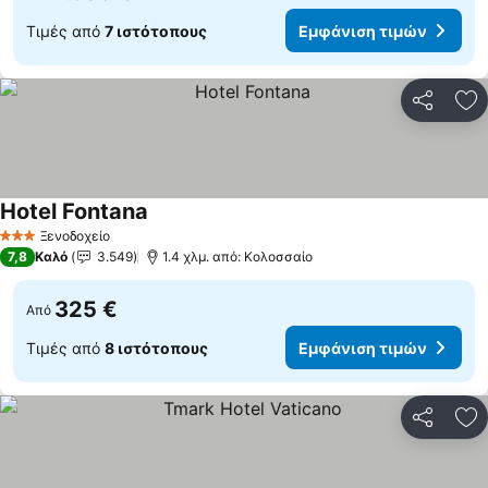
Τιμές από
7 ιστότοπους
Εμφάνιση τιμών
Κοινοποί
Πρ
Hotel Fontana
Ξενοδοχείο
3 Αστέρια
7,8
Καλό
3.549
1.4 χλμ. από: Κολοσσαίο
325 €
Από
Τιμές από
8 ιστότοπους
Εμφάνιση τιμών
Κοινοποί
Πρ