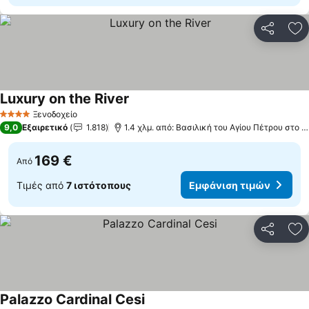
Κοινοποί
Πρ
Luxury on the River
Ξενοδοχείο
4 Αστέρια
9,0
Εξαιρετικό
1.818
1.4 χλμ. από: Βασιλική του Αγίου Πέτρου στο Βατικανό
169 €
Από
Τιμές από
7 ιστότοπους
Εμφάνιση τιμών
Κοινοποί
Πρ
Palazzo Cardinal Cesi