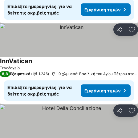
Επιλέξτε ημερομηνίες, για να
Εμφάνιση τιμών
δείτε τις ακριβείς τιμές
Κοινοποί
Πρ
InnVatican
Ξενοδοχείο
8,8
Εξαιρετικό
1.246
1.0 χλμ. από: Βασιλική του Αγίου Πέτρου στο Βατικανό
Επιλέξτε ημερομηνίες, για να
Εμφάνιση τιμών
δείτε τις ακριβείς τιμές
Κοινοποί
Πρ