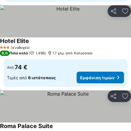
Κοινοποί
Πρ
Hotel Elite
Ξενοδοχείο
3 Αστέρια
8,0
Πολύ καλό
1.496
1.7 χλμ. από: Κολοσσαίο
74 €
Από
Τιμές από
6 ιστότοπους
Εμφάνιση τιμών
Κοινοποί
Πρ
Roma Palace Suite