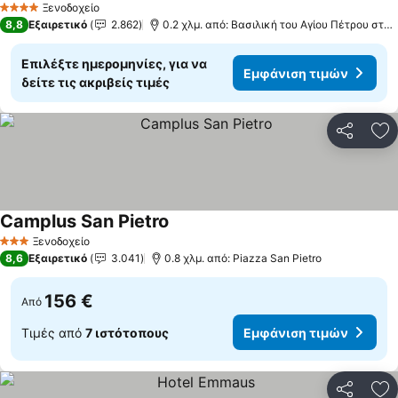
Ξενοδοχείο
4 Αστέρια
8,8
Εξαιρετικό
2.862
0.2 χλμ. από: Βασιλική του Αγίου Πέτρου στο Βατικανό
Επιλέξτε ημερομηνίες, για να
Εμφάνιση τιμών
δείτε τις ακριβείς τιμές
Κοινοποί
Πρ
Camplus San Pietro
Ξενοδοχείο
3 Αστέρια
8,6
Εξαιρετικό
3.041
0.8 χλμ. από: Piazza San Pietro
156 €
Από
Τιμές από
7 ιστότοπους
Εμφάνιση τιμών
Κοινοποί