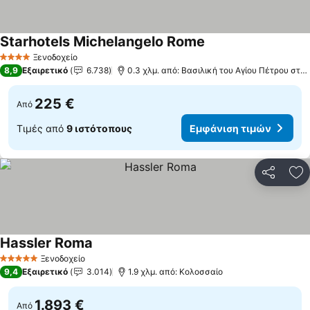
Starhotels Michelangelo Rome
Ξενοδοχείο
4 Αστέρια
8,9
Εξαιρετικό
6.738
0.3 χλμ. από: Βασιλική του Αγίου Πέτρου στο Βατικανό
225 €
Από
Τιμές από
9 ιστότοπους
Εμφάνιση τιμών
Κοινοποί
Πρ
Hassler Roma
Ξενοδοχείο
5 Αστέρια
9,4
Εξαιρετικό
3.014
1.9 χλμ. από: Κολοσσαίο
1.893 €
Από