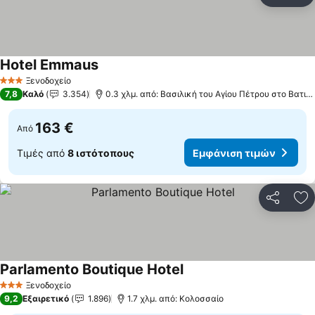
Πρ
Hotel Emmaus
Ξενοδοχείο
3 Αστέρια
7,8
Καλό
3.354
0.3 χλμ. από: Βασιλική του Αγίου Πέτρου στο Βατικανό
163 €
Από
Τιμές από
8 ιστότοπους
Εμφάνιση τιμών
Κοινοποί
Πρ
Parlamento Boutique Hotel
Ξενοδοχείο
3 Αστέρια
9,2
Εξαιρετικό
1.896
1.7 χλμ. από: Κολοσσαίο