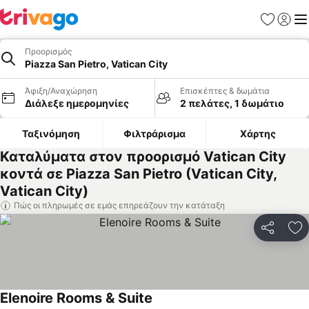
Αγαπημέν
Σύνδε
Με
Προορισμός
Piazza San Pietro, Vatican City
Άφιξη/Αναχώρηση
Επισκέπτες & δωμάτια
Διάλεξε ημερομηνίες
2 πελάτες, 1 δωμάτιο
Ταξινόμηση
Φιλτράρισμα
Χάρτης
Καταλύματα στον προορισμό Vatican City
κοντά σε Piazza San Pietro (Vatican City,
Vatican City)
Πώς οι πληρωμές σε εμάς επηρεάζουν την κατάταξη
Κοινοποί
Πρ
Elenoire Rooms & Suite