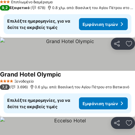
Επιπλωμένο διαμέρισμα
3 Αστέρια
9,2
Εξαιρετικό
678
0.8 χλμ. από: Βασιλική του Αγίου Πέτρου στο Βατικανό
Επιλέξτε ημερομηνίες, για να
Εμφάνιση τιμών
δείτε τις ακριβείς τιμές
Κοινοποί
Πρ
Grand Hotel Olympic
Ξενοδοχείο
4 Αστέρια
7,2
3.696
0.6 χλμ. από: Βασιλική του Αγίου Πέτρου στο Βατικανό
Επιλέξτε ημερομηνίες, για να
Εμφάνιση τιμών
δείτε τις ακριβείς τιμές
Κοινοποί
Πρ