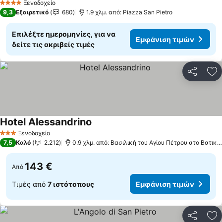
Ξενοδοχείο
4 Αστέρια
9,3
Εξαιρετικό
680
1.9 χλμ. από: Piazza San Pietro
Επιλέξτε ημερομηνίες, για να
Εμφάνιση τιμών
δείτε τις ακριβείς τιμές
Κοινοποί
Πρ
Hotel Alessandrino
Ξενοδοχείο
3 Αστέρια
7,5
Καλό
2.212
0.9 χλμ. από: Βασιλική του Αγίου Πέτρου στο Βατικανό
143 €
Από
Τιμές από
7 ιστότοπους
Εμφάνιση τιμών
Κοινοποί
Πρ