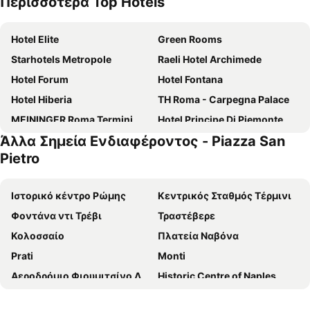
Περισσότερα Top Hotels
Hotel Elite
Green Rooms
Starhotels Metropole
Raeli Hotel Archimede
Hotel Forum
Hotel Fontana
Hotel Hiberia
TH Roma - Carpegna Palace
MEININGER Roma Termini
Hotel Principe Di Piemonte
Άλλα Σημεία Ενδιαφέροντος - Piazza San
Hotel Gioberti
Augusta Lucilla Palace
Pietro
The Republic Hotel
Monti Palace Hotel
Crowne Plaza Rome - St. Peters By Ihg
Excellence Suite
Ιστορικό κέντρο Ρώμης
Κεντρικός Σταθμός Τέρμινι
Grand Hotel Tiberio
Garner Hotel Rome Aurelia By Ihg
Φοντάνα ντι Τρέβι
Τραστέβερε
Residenza Ki
hu Roma Camping In Town
Κολοσσαίο
Πλατεία Ναβόνα
Hotel Taormina
Hotel Giolli Nazionale
Prati
Monti
Roma Palace Suite
Hotel Cervia
Αεροδρόμιο Φιουμιτσίνο Λεονάρντο Ντα Βίντσι
Historic Centre of Naples
Hotel Sweet Home
Roma Palace
Πάνθεον
Termini Metro Station
Rome Kings Suite
Hotel Caravel