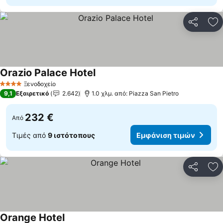
Κοινοποί
Πρ
Orazio Palace Hotel
Ξενοδοχείο
4 Αστέρια
9,1
Εξαιρετικό
2.642
1.0 χλμ. από: Piazza San Pietro
232 €
Από
Τιμές από
9 ιστότοπους
Εμφάνιση τιμών
Κοινοποί
Πρ
Orange Hotel