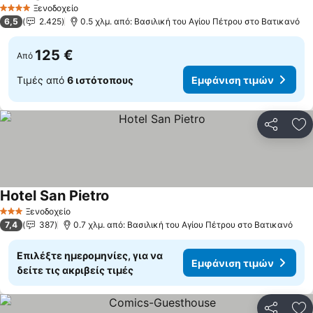
Ξενοδοχείο
4 Αστέρια
6,5
2.425
0.5 χλμ. από: Βασιλική του Αγίου Πέτρου στο Βατικανό
125 €
Από
Τιμές από
6 ιστότοπους
Εμφάνιση τιμών
Κοινοποί
Πρ
Hotel San Pietro
Ξενοδοχείο
3 Αστέρια
7,4
387
0.7 χλμ. από: Βασιλική του Αγίου Πέτρου στο Βατικανό
Επιλέξτε ημερομηνίες, για να
Εμφάνιση τιμών
δείτε τις ακριβείς τιμές