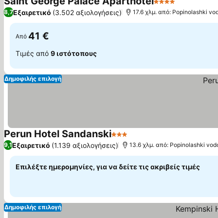
Saint George Palace Aparthotel
4 Αστέρια
Εξαιρετικό
(3.502 αξιολογήσεις)
8,7
17.6 χλμ. από: Popinolashki v
41 €
Από
Τιμές από
9 ιστότοπους
Δημοφιλής επιλογή
Perun Hotel Sandanski
3 Αστέρια
Εξαιρετικό
(1.139 αξιολογήσεις)
9,1
13.6 χλμ. από: Popinolashki vo
Επιλέξτε ημερομηνίες, για να δείτε τις ακριβείς τιμές
Δημοφιλής επιλογή