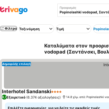
Προορισμός
Φίλτρα
Ταξινόμηση
Τιμή
Popinola
Καταλύματα στον προορισμ
vodopad (Σαντάνσκι, Βουλ
Δημοφιλής επιλογή
Interhotel Sandanski
4 Αστέρια
Εξαιρετικό
(6.374 αξιολογήσεις)
8,7
14.8 χλμ. από: Popinolashki v
Επιλέξτε ημερομηνίες, για να δείτε τις ακριβείς τιμές