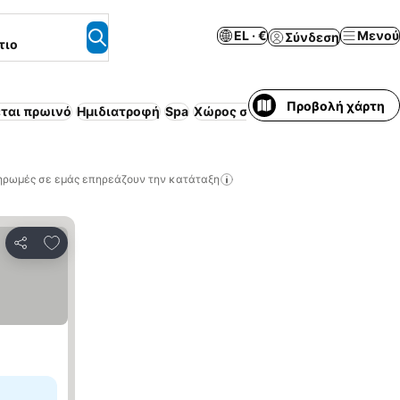
EL · €
Μενού
Σύνδεση
τιο
Προβολή χάρτη
ται πρωινό
Ημιδιατροφή
Spa
Χώρος στάθμευσης
Επιπλωμένο
ηρωμές σε εμάς επηρεάζουν την κατάταξη
Προσθήκη στα αγαπημένα
Κοινοποίηση