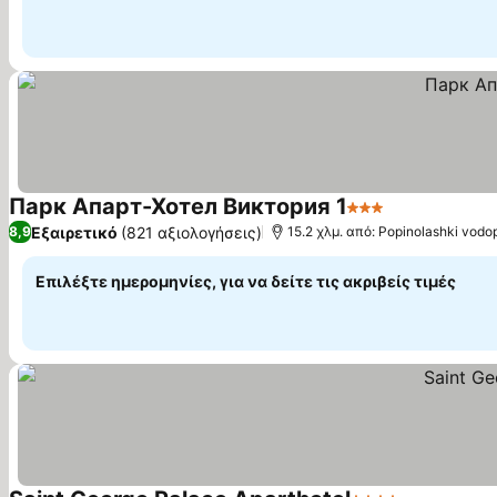
Парк Апарт-Хотел Виктория 1
3 Αστέρια
Εξαιρετικό
(821 αξιολογήσεις)
8,9
15.2 χλμ. από: Popinolashki vodo
Επιλέξτε ημερομηνίες, για να δείτε τις ακριβείς τιμές