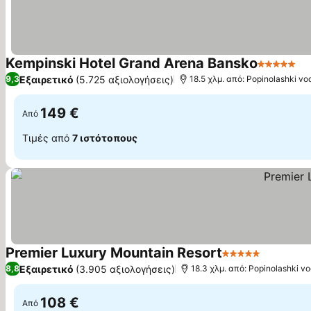
Kempinski Hotel Grand Arena Bansko
5 Αστέρια
Εξαιρετικό
(5.725 αξιολογήσεις)
9,3
18.5 χλμ. από: Popinolashki v
149 €
Από
Τιμές από
7 ιστότοπους
Premier Luxury Mountain Resort
5 Αστέρια
Εξαιρετικό
(3.905 αξιολογήσεις)
8,8
18.3 χλμ. από: Popinolashki v
108 €
Από