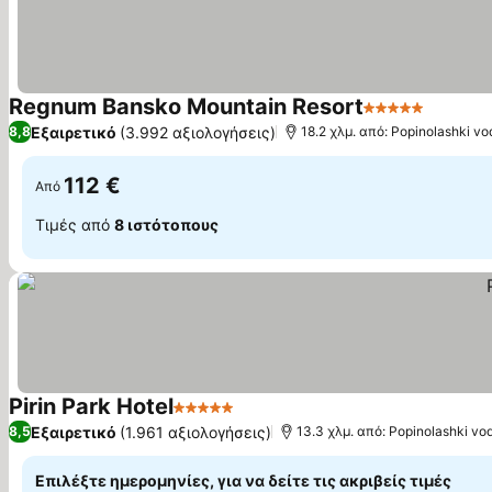
Regnum Bansko Mountain Resort
5 Αστέρια
Εξαιρετικό
(3.992 αξιολογήσεις)
8,8
18.2 χλμ. από: Popinolashki v
112 €
Από
Τιμές από
8 ιστότοπους
Pirin Park Hotel
5 Αστέρια
Εξαιρετικό
(1.961 αξιολογήσεις)
8,5
13.3 χλμ. από: Popinolashki v
Επιλέξτε ημερομηνίες, για να δείτε τις ακριβείς τιμές