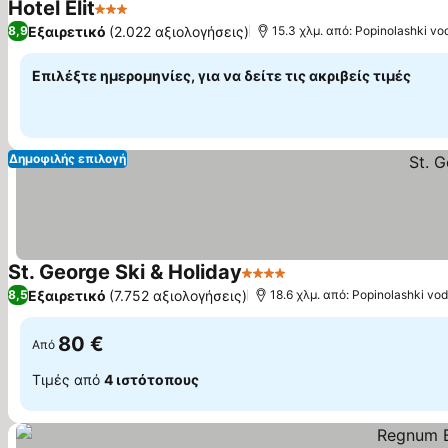
Hotel Elit
3 Αστέρια
Εξαιρετικό
(2.022 αξιολογήσεις)
8,9
15.3 χλμ. από: Popinolashki v
Επιλέξτε ημερομηνίες, για να δείτε τις ακριβείς τιμές
Δημοφιλής επιλογή
St. George Ski & Holiday
4 Αστέρια
Εξαιρετικό
(7.752 αξιολογήσεις)
8,5
18.6 χλμ. από: Popinolashki vo
80 €
Από
Τιμές από
4 ιστότοπους