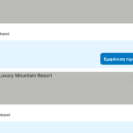
odopad
Εμφάνιση τι
odopad