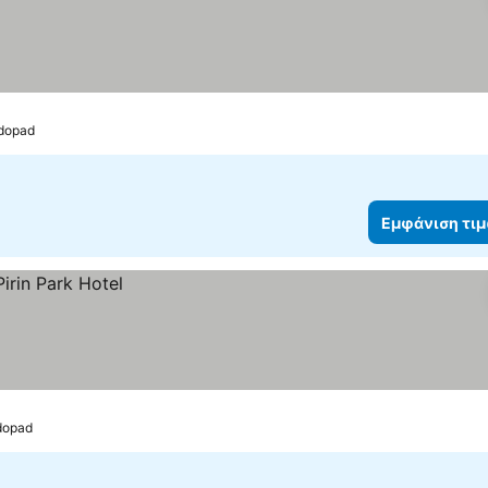
odopad
Εμφάνιση τι
odopad