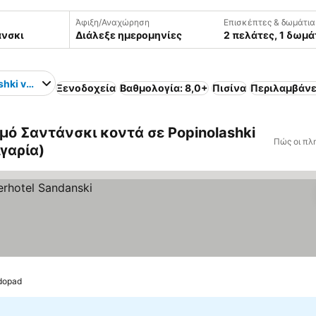
Άφιξη/Αναχώρηση
Επισκέπτες & δωμάτια
Διάλεξε ημερομηνίες
2 πελάτες, 1 δωμά
shki vodopad
Ξενοδοχεία
Βαθμολογία: 8,0+
Πισίνα
Περιλαμβάνε
ό Σαντάνσκι κοντά σε Popinolashki
Πώς οι πλ
γαρία)
odopad