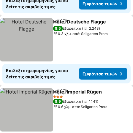
Επιλέξτε ημερομηνίες, για να
Εμφάνιση τιμών
δείτε τις ακριβείς τιμές
Hotel Deutsche Flagge
Κοινοποίηση
Προσθήκη στα αγαπημένα
8,5
Εξαιρετικό
2.243
0.3 χλμ. από: Seilgarten Prora
Επιλέξτε ημερομηνίες, για να
Εμφάνιση τιμών
δείτε τις ακριβείς τιμές
Hotel Imperial Rügen
Κοινοποίηση
Προσθήκη στα αγαπημένα
3 Αστέρια
8,9
Εξαιρετικό
1.141
0.6 χλμ. από: Seilgarten Prora