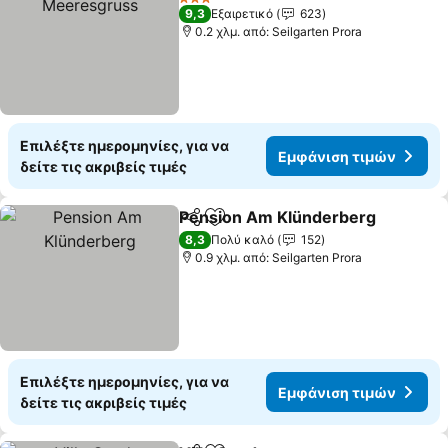
3 Αστέρια
9,3
Εξαιρετικό
623
0.2 χλμ. από: Seilgarten Prora
Επιλέξτε ημερομηνίες, για να
Εμφάνιση τιμών
δείτε τις ακριβείς τιμές
Pension Am Klünderberg
Κοινοποίηση
Προσθήκη στα αγαπημένα
8,3
Πολύ καλό
152
0.9 χλμ. από: Seilgarten Prora
Επιλέξτε ημερομηνίες, για να
Εμφάνιση τιμών
δείτε τις ακριβείς τιμές