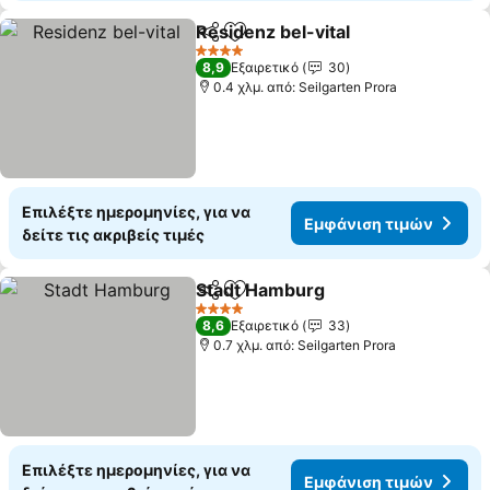
Residenz bel-vital
Κοινοποίηση
Προσθήκη στα αγαπημένα
4 Αστέρια
8,9
Εξαιρετικό
30
0.4 χλμ. από: Seilgarten Prora
Επιλέξτε ημερομηνίες, για να
Εμφάνιση τιμών
δείτε τις ακριβείς τιμές
Stadt Hamburg
Κοινοποίηση
Προσθήκη στα αγαπημένα
4 Αστέρια
8,6
Εξαιρετικό
33
0.7 χλμ. από: Seilgarten Prora
Επιλέξτε ημερομηνίες, για να
Εμφάνιση τιμών