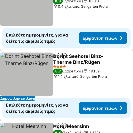
8,9
Εξαιρετικό
8.101
0.4 χλμ. από: Seilgarten Prora
Επιλέξτε ημερομηνίες, για να
Εμφάνιση τιμών
δείτε τις ακριβείς τιμές
Dorint Seehotel Binz-
Κοινοποίηση
Προσθήκη στα αγαπημένα
Therme Binz/Rügen
4 Αστέρια
8,7
Εξαιρετικό
19.159
1.4 χλμ. από: Seilgarten Prora
Δημοφιλής επιλογή
Επιλέξτε ημερομηνίες, για να
Εμφάνιση τιμών
δείτε τις ακριβείς τιμές
Hotel Meersinn
Κοινοποίηση
Προσθήκη στα αγαπημένα
8,4
Πολύ καλό
5.673