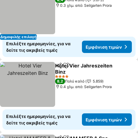
0.3 χλμ. από: Seilgarten Prora
Δημοφιλής επιλογή
Επιλέξτε ημερομηνίες, για να
Εμφάνιση τιμών
δείτε τις ακριβείς τιμές
Hotel Vier Jahreszeiten
Κοινοποίηση
Προσθήκη στα αγαπημένα
Binz
4 Αστέρια
8,2
Πολύ καλό
5.859
0.4 χλμ. από: Seilgarten Prora
Επιλέξτε ημερομηνίες, για να
Εμφάνιση τιμών
δείτε τις ακριβείς τιμές