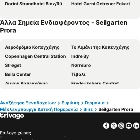
Dorint Strandhotel Binz/Rügen
Hotel Garni Getreuer Eckart
Άλλα Σημεία Ενδιαφέροντος - Seilgarten
Prora
Αεροδρόμιο Κοπεγχάγης
Το Λιμάνι της Κοπενχάγης
Copenhagen Central Station
Indre By
Strøget
Nørrebro
Bella Center
Τίβολι
Λιμάνι Κοπεγχάγης
Frederiksberg Centret
Kühlungsborn Ost
Το Νέο Λιμάνι
Nørreport station
Warnemünde Lighthouse
Αναζήτηση Ξενοδοχείων
Ευρώπη
Γερμανία
Μέκλενμπουργκ Δυτική Πομερανία
Binz
Seilgarten Prora
Malmö Centralstation
Kulturen
Ørestad
Schwerin Zippendorfer Strand
Facebook
Twitter
Insta
Yo
Poseidon
Rostock Port
Επιλογή χώρας
Zur Kogge
Warnemünder Woche