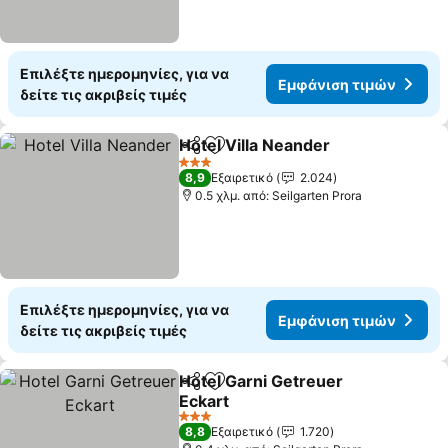
Επιλέξτε ημερομηνίες, για να
Εμφάνιση τιμών
δείτε τις ακριβείς τιμές
Hotel Villa Neander
Κοινοποίηση
Προσθήκη στα αγαπημένα
3 Αστέρια
8,9
Εξαιρετικό
2.024
0.5 χλμ. από: Seilgarten Prora
Επιλέξτε ημερομηνίες, για να
Εμφάνιση τιμών
δείτε τις ακριβείς τιμές
Hotel Garni Getreuer
Κοινοποίηση
Προσθήκη στα αγαπημένα
Eckart
3 Αστέρια
8,8
Εξαιρετικό
1.720