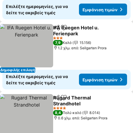
Επιλέξτε ημερομηνίες, για να
Εμφάνιση τιμών
δείτε τις ακριβείς τιμές
IFA Ruegen Hotel u.
Κοινοποίηση
Προσθήκη στα αγαπημένα
Ferienpark
3 Αστέρια
7,9
Καλό
15.156
1.2 χλμ. από: Seilgarten Prora
Δημοφιλής επιλογή
Επιλέξτε ημερομηνίες, για να
Εμφάνιση τιμών
δείτε τις ακριβείς τιμές
Rugard Thermal
Κοινοποίηση
Προσθήκη στα αγαπημένα
Strandhotel
4 Αστέρια
8,4
Πολύ καλό
8.014
0.6 χλμ. από: Seilgarten Prora