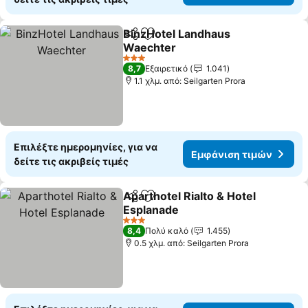
BinzHotel Landhaus
Κοινοποίηση
Προσθήκη στα αγαπημένα
Waechter
3 Αστέρια
8,7
Εξαιρετικό
1.041
1.1 χλμ. από: Seilgarten Prora
Επιλέξτε ημερομηνίες, για να
Εμφάνιση τιμών
δείτε τις ακριβείς τιμές
Aparthotel Rialto & Hotel
Κοινοποίηση
Προσθήκη στα αγαπημένα
Esplanade
3 Αστέρια
8,4
Πολύ καλό
1.455
0.5 χλμ. από: Seilgarten Prora