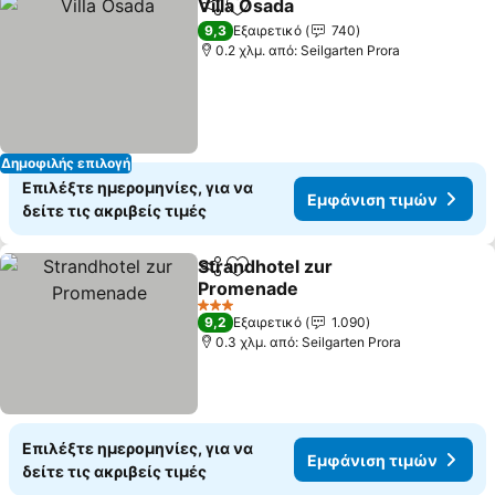
Villa Osada
Κοινοποίηση
Προσθήκη στα αγαπημένα
9,3
Εξαιρετικό
740
0.2 χλμ. από: Seilgarten Prora
Δημοφιλής επιλογή
Επιλέξτε ημερομηνίες, για να
Εμφάνιση τιμών
δείτε τις ακριβείς τιμές
Strandhotel zur
Κοινοποίηση
Προσθήκη στα αγαπημένα
Promenade
3 Αστέρια
9,2
Εξαιρετικό
1.090
0.3 χλμ. από: Seilgarten Prora
Επιλέξτε ημερομηνίες, για να
Εμφάνιση τιμών
δείτε τις ακριβείς τιμές