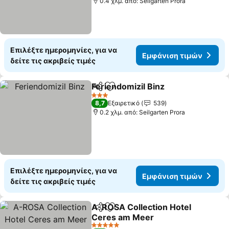
0.4 χλμ. από: Seilgarten Prora
Επιλέξτε ημερομηνίες, για να
Εμφάνιση τιμών
δείτε τις ακριβείς τιμές
Feriendomizil Binz
Κοινοποίηση
Προσθήκη στα αγαπημένα
3 Αστέρια
8,7
Εξαιρετικό
539
0.2 χλμ. από: Seilgarten Prora
Επιλέξτε ημερομηνίες, για να
Εμφάνιση τιμών
δείτε τις ακριβείς τιμές
A-ROSA Collection Hotel
Κοινοποίηση
Προσθήκη στα αγαπημένα
Ceres am Meer
5 Αστέρια