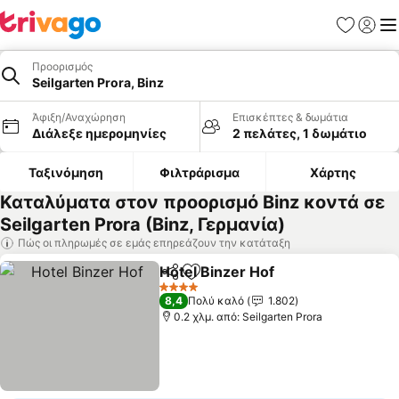
Αγαπημέν
Σύνδε
Με
Προορισμός
Seilgarten Prora, Binz
Άφιξη/Αναχώρηση
Επισκέπτες & δωμάτια
Διάλεξε ημερομηνίες
2 πελάτες, 1 δωμάτιο
Ταξινόμηση
Φιλτράρισμα
Χάρτης
Καταλύματα στον προορισμό Binz κοντά σε
Seilgarten Prora (Binz, Γερμανία)
Πώς οι πληρωμές σε εμάς επηρεάζουν την κατάταξη
Hotel Binzer Hof
Κοινοποίηση
Προσθήκη στα αγαπημένα
4 Αστέρια
8,4
Πολύ καλό
1.802
0.2 χλμ. από: Seilgarten Prora