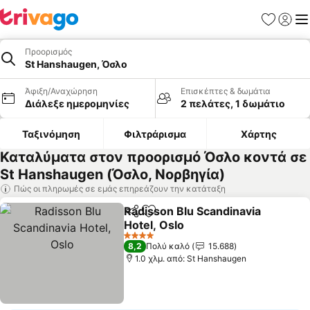
Αγαπημέν
Σύνδε
Με
Προορισμός
St Hanshaugen, Όσλο
Άφιξη/Αναχώρηση
Επισκέπτες & δωμάτια
Διάλεξε ημερομηνίες
2 πελάτες, 1 δωμάτιο
Ταξινόμηση
Φιλτράρισμα
Χάρτης
Καταλύματα στον προορισμό Όσλο κοντά σε
St Hanshaugen (Όσλο, Νορβηγία)
Πώς οι πληρωμές σε εμάς επηρεάζουν την κατάταξη
Radisson Blu Scandinavia
Κοινοποίηση
Προσθήκη στα αγαπημένα
Hotel, Oslo
4 Αστέρια
8,2
Πολύ καλό
15.688
1.0 χλμ. από: St Hanshaugen