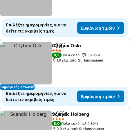
Επιλέξτε ημερομηνίες, για να
Εμφάνιση τιμών
δείτε τις ακριβείς τιμές
Citybox Oslo
Κοινοποίηση
Προσθήκη στα αγαπημένα
3 Αστέρια
8,2
Πολύ καλό
36.958
1.9 χλμ. από: St Hanshaugen
Δημοφιλής επιλογή
Επιλέξτε ημερομηνίες, για να
Εμφάνιση τιμών
δείτε τις ακριβείς τιμές
Scandic Holberg
Κοινοποίηση
Προσθήκη στα αγαπημένα
4 Αστέρια
8,0
Πολύ καλό
4.894
0.9 χλμ. από: St Hanshaugen