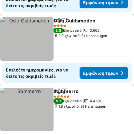
Εμφάνιση τιμών
δείτε τις ακριβείς τιμές
Oslo Guldsmeden
Κοινοποίηση
Προσθήκη στα αγαπημένα
4 Αστέρια
8,5
Εξαιρετικό
3.665
2.0 χλμ. από: St Hanshaugen
Επιλέξτε ημερομηνίες, για να
Εμφάνιση τιμών
δείτε τις ακριβείς τιμές
Sommerro
Κοινοποίηση
Προσθήκη στα αγαπημένα
5 Αστέρια
9,1
Εξαιρετικό
4.469
1.8 χλμ. από: St Hanshaugen