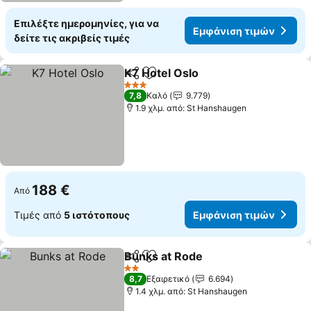
Επιλέξτε ημερομηνίες, για να
Εμφάνιση τιμών
δείτε τις ακριβείς τιμές
K7 Hotel Oslo
Κοινοποίηση
Προσθήκη στα αγαπημένα
3 Αστέρια
7,8
Καλό
9.779
1.9 χλμ. από: St Hanshaugen
188 €
Από
Τιμές από
5 ιστότοπους
Εμφάνιση τιμών
Bunks at Rode
Κοινοποίηση
Προσθήκη στα αγαπημένα
2 Αστέρια
8,7
Εξαιρετικό
6.694
1.4 χλμ. από: St Hanshaugen