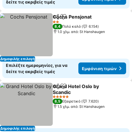
δείτε τις ακριβείς τιμές
Cochs Pensjonat
Κοινοποίηση
Προσθήκη στα αγαπημένα
2 Αστέρια
8,4
Πολύ καλό
6.154
1.0 χλμ. από: St Hanshaugen
Δημοφιλής επιλογή
Επιλέξτε ημερομηνίες, για να
Εμφάνιση τιμών
δείτε τις ακριβείς τιμές
Grand Hotel Oslo by
Κοινοποίηση
Προσθήκη στα αγαπημένα
Scandic
5 Αστέρια
8,5
Εξαιρετικό
7.620
1.5 χλμ. από: St Hanshaugen
Δημοφιλής επιλογή