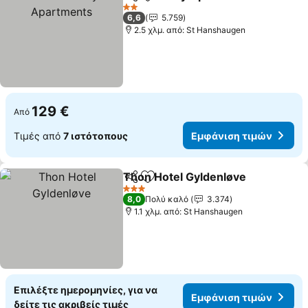
Κοινοποίηση
Προσθήκη στα αγαπημένα
2 Αστέρια
6,6
5.759
2.5 χλμ. από: St Hanshaugen
129 €
Από
Τιμές από
7 ιστότοπους
Εμφάνιση τιμών
Thon Hotel Gyldenløve
Κοινοποίηση
Προσθήκη στα αγαπημένα
3 Αστέρια
8,0
Πολύ καλό
3.374
1.1 χλμ. από: St Hanshaugen
Επιλέξτε ημερομηνίες, για να
Εμφάνιση τιμών
δείτε τις ακριβείς τιμές