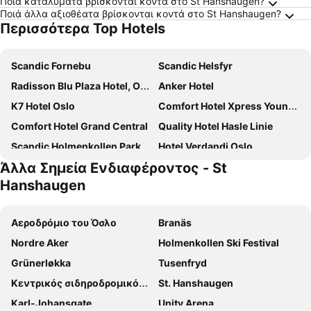
Ποια καταλύματα βρίσκονται κοντά στο St Hanshaugen?
Ποιά άλλα αξιοθέατα βρίσκονται κοντά στο St Hanshaugen?
Περισσότερα Top Hotels
Scandic Fornebu
Scandic Helsfyr
Radisson Blu Plaza Hotel, Oslo
Anker Hotel
K7 Hotel Oslo
Comfort Hotel Xpress Youngstorget
Comfort Hotel Grand Central
Quality Hotel Hasle Linie
Scandic Holmenkollen Park
Hotel Verdandi Oslo
Άλλα Σημεία Ενδιαφέροντος - St
Radisson Blu Park Hotel, Oslo
Clarion Hotel The Hub
Hanshaugen
Smarthotel Oslo
Citybox Oslo
Scandic Vulkan
Scandic Byporten
Αεροδρόμιο του Όσλο
Branäs
Comfort Hotel Xpress Central Station
Comfort Hotel Børsparken
Nordre Aker
Holmenkollen Ski Festival
Thon Hotel Oslofjord
Scandic Karl Johan
Grünerløkka
Tusenfryd
Scandic St Olavs Plass
Comfort Hotel Karl Johan
Κεντρικός σιδηροδρομικός σταθμός του Όσλο
St. Hanshaugen
Quality Hotel 33
Home Hotel Bastion
Karl-Johansgate
Unity Arena
Karl Johan Hotel
Radisson Blu Scandinavia Hotel, Oslo