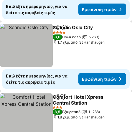
Επιλέξτε ημερομηνίες, για να
Εμφάνιση τιμών
δείτε τις ακριβείς τιμές
Scandic Oslo City
Κοινοποίηση
Προσθήκη στα αγαπημένα
4 Αστέρια
8,0
Πολύ καλό
5.263
1.7 χλμ. από: St Hanshaugen
Επιλέξτε ημερομηνίες, για να
Εμφάνιση τιμών
δείτε τις ακριβείς τιμές
Comfort Hotel Xpress
Κοινοποίηση
Προσθήκη στα αγαπημένα
Central Station
3 Αστέρια
8,5
Εξαιρετικό
11.288
1.8 χλμ. από: St Hanshaugen