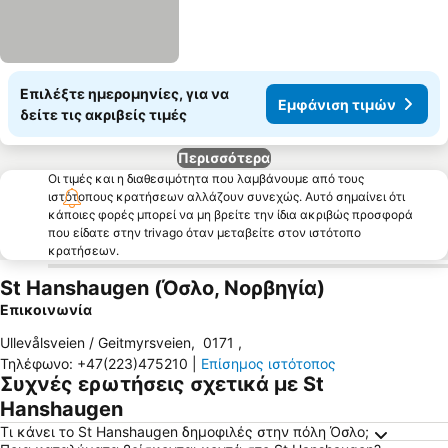
Επιλέξτε ημερομηνίες, για να
Εμφάνιση τιμών
δείτε τις ακριβείς τιμές
Περισσότερα
Οι τιμές και η διαθεσιμότητα που λαμβάνουμε από τους
ιστότοπους κρατήσεων αλλάζουν συνεχώς. Αυτό σημαίνει ότι
κάποιες φορές μπορεί να μη βρείτε την ίδια ακριβώς προσφορά
που είδατε στην trivago όταν μεταβείτε στον ιστότοπο
κρατήσεων.
St Hanshaugen (Όσλο, Νορβηγία)
Επικοινωνία
Ullevålsveien / Geitmyrsveien
,
0171
,
Τηλέφωνο
:
+47(223)475210
|
Επίσημος ιστότοπος
Συχνές ερωτήσεις σχετικά με St
Hanshaugen
Τι κάνει το St Hanshaugen δημοφιλές στην πόλη Όσλο;