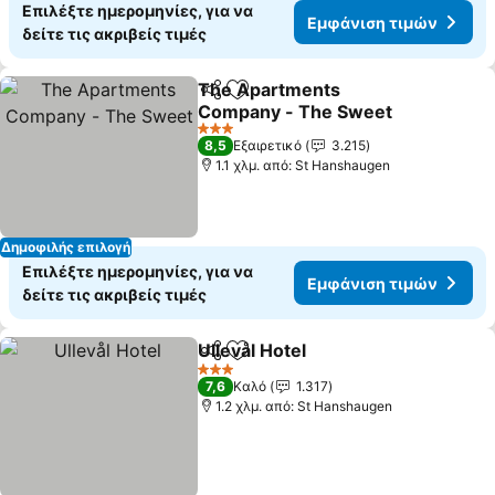
Επιλέξτε ημερομηνίες, για να
Εμφάνιση τιμών
δείτε τις ακριβείς τιμές
The Apartments
Κοινοποίηση
Προσθήκη στα αγαπημένα
Company - The Sweet
3 Αστέρια
8,5
Εξαιρετικό
3.215
1.1 χλμ. από: St Hanshaugen
Δημοφιλής επιλογή
Επιλέξτε ημερομηνίες, για να
Εμφάνιση τιμών
δείτε τις ακριβείς τιμές
Ullevål Hotel
Κοινοποίηση
Προσθήκη στα αγαπημένα
3 Αστέρια
7,6
Καλό
1.317
1.2 χλμ. από: St Hanshaugen