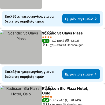
Επιλέξτε ημερομηνίες, για να
Εμφάνιση τιμών
δείτε τις ακριβείς τιμές
Scandic St Olavs Plass
Κοινοποίηση
Προσθήκη στα αγαπημένα
4 Αστέρια
8,1
Πολύ καλό
6.893
1.0 χλμ. από: St Hanshaugen
Επιλέξτε ημερομηνίες, για να
Εμφάνιση τιμών
δείτε τις ακριβείς τιμές
Radisson Blu Plaza Hotel,
Κοινοποίηση
Προσθήκη στα αγαπημένα
Oslo
4 Αστέρια
8,4
Πολύ καλό
28.943
1.8 χλμ. από: St Hanshaugen