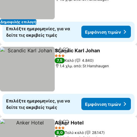
Δημοφιλής επιλογή
Επιλέξτε ημερομηνίες, για να
Εμφάνιση τιμών
δείτε τις ακριβείς τιμές
Scandic Karl Johan
Κοινοποίηση
Προσθήκη στα αγαπημένα
3 Αστέρια
7,5
Καλό
4.840
1.4 χλμ. από: St Hanshaugen
Επιλέξτε ημερομηνίες, για να
Εμφάνιση τιμών
δείτε τις ακριβείς τιμές
Anker Hotel
Κοινοποίηση
Προσθήκη στα αγαπημένα
3 Αστέρια
8,0
Πολύ καλό
28.147