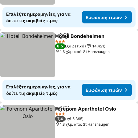
Επιλέξτε ημερομηνίες, για να
Εμφάνιση τιμών
δείτε τις ακριβείς τιμές
Hotell Bondeheimen
Κοινοποίηση
Προσθήκη στα αγαπημένα
3 Αστέρια
8,5
Εξαιρετικό
14.421
1.3 χλμ. από: St Hanshaugen
Επιλέξτε ημερομηνίες, για να
Εμφάνιση τιμών
δείτε τις ακριβείς τιμές
Forenom Aparthotel Oslo
Κοινοποίηση
Προσθήκη στα αγαπημένα
3 Αστέρια
7,4
5.395
1.8 χλμ. από: St Hanshaugen