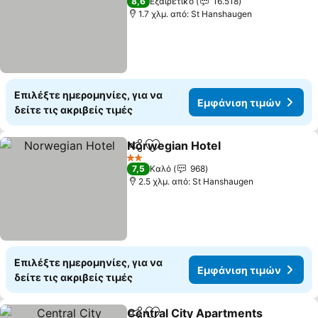
8,6
Εξαιρετικό
16.518
1.7 χλμ. από: St Hanshaugen
Επιλέξτε ημερομηνίες, για να
Εμφάνιση τιμών
δείτε τις ακριβείς τιμές
Norwegian Hotel
Κοινοποίηση
Προσθήκη στα αγαπημένα
2 Αστέρια
7,5
Καλό
968
2.5 χλμ. από: St Hanshaugen
Επιλέξτε ημερομηνίες, για να
Εμφάνιση τιμών
δείτε τις ακριβείς τιμές
Central City Apartments