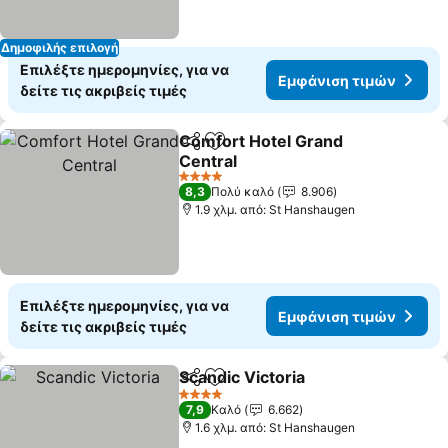
Δημοφιλής επιλογή
Επιλέξτε ημερομηνίες, για να
Εμφάνιση τιμών
δείτε τις ακριβείς τιμές
Comfort Hotel Grand
Κοινοποίηση
Προσθήκη στα αγαπημένα
Central
4 Αστέρια
8,3
Πολύ καλό
8.906
1.9 χλμ. από: St Hanshaugen
Επιλέξτε ημερομηνίες, για να
Εμφάνιση τιμών
δείτε τις ακριβείς τιμές
Scandic Victoria
Κοινοποίηση
Προσθήκη στα αγαπημένα
4 Αστέρια
7,9
Καλό
6.662
1.6 χλμ. από: St Hanshaugen