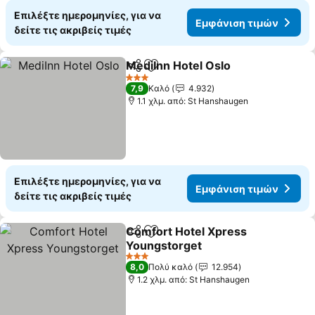
Επιλέξτε ημερομηνίες, για να
Εμφάνιση τιμών
δείτε τις ακριβείς τιμές
MediInn Hotel Oslo
Κοινοποίηση
Προσθήκη στα αγαπημένα
3 Αστέρια
7,9
Καλό
4.932
1.1 χλμ. από: St Hanshaugen
Επιλέξτε ημερομηνίες, για να
Εμφάνιση τιμών
δείτε τις ακριβείς τιμές
Comfort Hotel Xpress
Κοινοποίηση
Προσθήκη στα αγαπημένα
Youngstorget
3 Αστέρια
8,0
Πολύ καλό
12.954
1.2 χλμ. από: St Hanshaugen