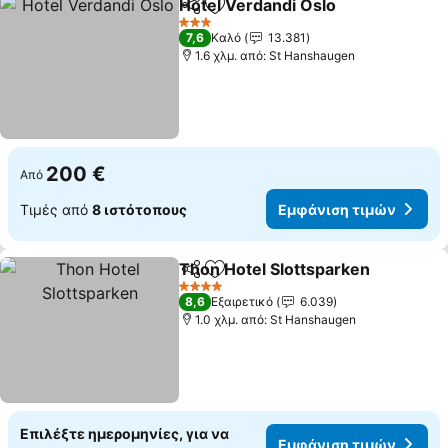
Hotel Verdandi Oslo
Κοινοποίηση
Προσθήκη στα αγαπημένα
3 Αστέρια
7,6
Καλό
13.381
1.6 χλμ. από: St Hanshaugen
200 €
Από
Τιμές από
8 ιστότοπους
Εμφάνιση τιμών
Thon Hotel Slottsparken
Κοινοποίηση
Προσθήκη στα αγαπημένα
4 Αστέρια
8,6
Εξαιρετικό
6.039
1.0 χλμ. από: St Hanshaugen
Επιλέξτε ημερομηνίες, για να
Εμφάνιση τιμών