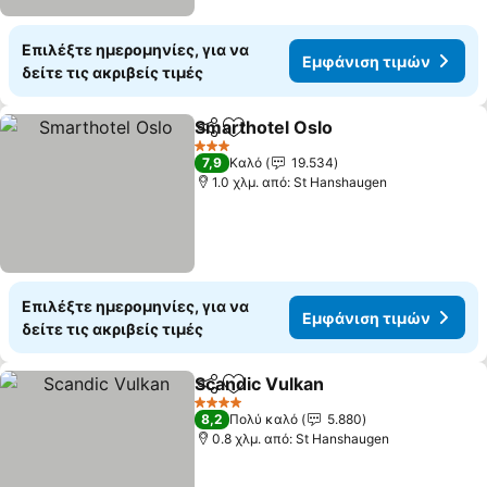
Επιλέξτε ημερομηνίες, για να
Εμφάνιση τιμών
δείτε τις ακριβείς τιμές
Smarthotel Oslo
Κοινοποίηση
Προσθήκη στα αγαπημένα
3 Αστέρια
7,9
Καλό
19.534
1.0 χλμ. από: St Hanshaugen
Επιλέξτε ημερομηνίες, για να
Εμφάνιση τιμών
δείτε τις ακριβείς τιμές
Scandic Vulkan
Κοινοποίηση
Προσθήκη στα αγαπημένα
4 Αστέρια
8,2
Πολύ καλό
5.880
0.8 χλμ. από: St Hanshaugen