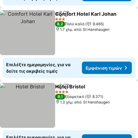
Comfort Hotel Karl Johan
Κοινοποίηση
Προσθήκη στα αγαπημένα
3 Αστέρια
8,2
Πολύ καλό
9.465
1.7 χλμ. από: St Hanshaugen
Επιλέξτε ημερομηνίες, για να
Εμφάνιση τιμών
δείτε τις ακριβείς τιμές
Hotel Bristol
Κοινοποίηση
Προσθήκη στα αγαπημένα
4 Αστέρια
9,1
Εξαιρετικό
8.371
1.3 χλμ. από: St Hanshaugen
Επιλέξτε ημερομηνίες, για να