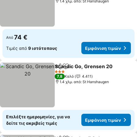
1.4 χλμ. από: St Hanshaugen
74 €
Από
Τιμές από
9 ιστότοπους
Εμφάνιση τιμών
Scandic Go, Grensen 20
Κοινοποίηση
Προσθήκη στα αγαπημένα
3 Αστέρια
7,8
Καλό
4.411
1.4 χλμ. από: St Hanshaugen
Επιλέξτε ημερομηνίες, για να
Εμφάνιση τιμών
δείτε τις ακριβείς τιμές