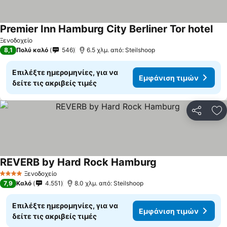
Premier Inn Hamburg City Berliner Tor hotel
Εμφ
Ξενοδοχείο
8,1
Πολύ καλό
546
6.5 χλμ. από: Steilshoop
Επιλέξτε ημερομηνίες, για να
Εμφάνιση τιμών
δείτε τις ακριβείς τιμές
Κοινοποί
Πρ
REVERB by Hard Rock Hamburg
Εμφάνιση τιμών
Ξενοδοχείο
4 Αστέρια
7,9
Καλό
4.551
8.0 χλμ. από: Steilshoop
Επιλέξτε ημερομηνίες, για να
Εμφάνιση τιμών
δείτε τις ακριβείς τιμές