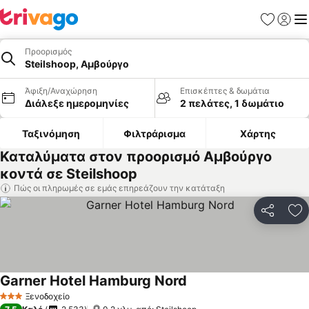
Αγαπημέν
Σύνδε
Με
Προορισμός
Steilshoop, Αμβούργο
Άφιξη/Αναχώρηση
Επισκέπτες & δωμάτια
Διάλεξε ημερομηνίες
2 πελάτες, 1 δωμάτιο
Ταξινόμηση
Φιλτράρισμα
Χάρτης
Καταλύματα στον προορισμό Αμβούργο
κοντά σε Steilshoop
Πώς οι πληρωμές σε εμάς επηρεάζουν την κατάταξη
Κοινοποί
Πρ
Garner Hotel Hamburg Nord
Εμφάνιση τιμών
Ξενοδοχείο
3 Αστέρια