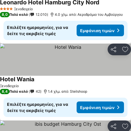
Leonardo Hotel Hamburg City Nord
Εμφάνιση τιμ
Ξενοδοχείο
4 Αστέρια
8,0
Πολύ καλό
12.010
4.0 χλμ. από: Αεροδρόμιο του Αμβούργου
Επιλέξτε ημερομηνίες, για να
Εμφάνιση τιμών
δείτε τις ακριβείς τιμές
Κοινοποί
Πρ
Hotel Wania
Εμφάνιση τιμών
Ξενοδοχείο
8,4
Πολύ καλό
42
1.4 χλμ. από: Steilshoop
Επιλέξτε ημερομηνίες, για να
Εμφάνιση τιμών
δείτε τις ακριβείς τιμές
Κοινοποί
Πρ