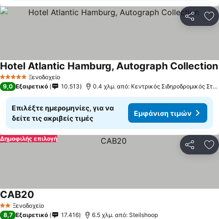
Κοινοποί
Πρ
Hotel Atlantic Hamburg, Autograph Collection
Ξενοδοχείο
5 Αστέρια
9,0
Εξαιρετικό
10.513
0.4 χλμ. από: Κεντρικός Σιδηροδρομικός Στα
Επιλέξτε ημερομηνίες, για να
Εμφάνιση τιμών
δείτε τις ακριβείς τιμές
Δημοφιλής επιλογή
Κοινοποί
Πρ
CAB20
Εμφάνιση τιμών
Ξενοδοχείο
2 Αστέρια
8,7
Εξαιρετικό
17.416
6.5 χλμ. από: Steilshoop