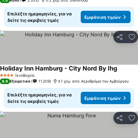
7,5
Καλό
2.533
0.2 χλμ. από: Steilshoop
Επιλέξτε ημερομηνίες, για να
Εμφάνιση τιμών
δείτε τις ακριβείς τιμές
Κοινοποί
Πρ
Holiday Inn Hamburg - City Nord By Ihg
Εμφάνισ
Ξενοδοχείο
4 Αστέρια
8,6
Εξαιρετικό
11.209
4.1 χλμ. από: Αεροδρόμιο του Αμβούργου
Επιλέξτε ημερομηνίες, για να
Εμφάνιση τιμών
δείτε τις ακριβείς τιμές
Κοινοποί
Πρ