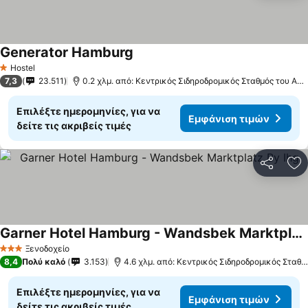
Generator Hamburg
Εμφάνιση τιμών
Hostel
1 Αστέρια
7,3
23.511
0.2 χλμ. από: Κεντρικός Σιδηροδρομικός Σταθμός του Αμ
Επιλέξτε ημερομηνίες, για να
Εμφάνιση τιμών
δείτε τις ακριβείς τιμές
Κοινοποί
Πρ
Garner Hotel Hamburg - Wandsbek Marktplatz By Ihg
Εμφάνιση τιμών
Ξενοδοχείο
3 Αστέρια
8,4
Πολύ καλό
3.153
4.6 χλμ. από: Κεντρικός Σιδηροδρομικός Σταθ
Επιλέξτε ημερομηνίες, για να
Εμφάνιση τιμών
δείτε τις ακριβείς τιμές