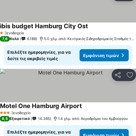
ibis budget Hamburg City Ost
Εμφάνιση τιμών
Ξενοδοχείο
1 Αστέρια
7,6
Καλό
6.188
5.0 χλμ. από: Κεντρικός Σιδηροδρομικός Σταθμός το
Επιλέξτε ημερομηνίες, για να
Εμφάνιση τιμών
δείτε τις ακριβείς τιμές
Κοινοποί
Πρ
Motel One Hamburg Airport
Εμφάνιση τιμών
Ξενοδοχείο
3 Αστέρια
8,5
Εξαιρετικό
14.385
1.4 χλμ. από: Αεροδρόμιο του Αμβούργου
Επιλέξτε ημερομηνίες, για να
Εμφάνιση τιμών