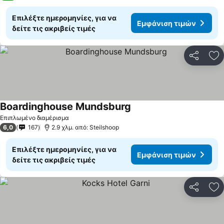
Επιλέξτε ημερομηνίες, για να
Εμφάνιση τιμών
δείτε τις ακριβείς τιμές
Κοινοποί
Πρ
Boardinghouse Mundsburg
Εμφάνιση τιμών
Επιπλωμένο διαμέρισμα
6,0
167
2.9 χλμ. από: Steilshoop
Επιλέξτε ημερομηνίες, για να
Εμφάνιση τιμών
δείτε τις ακριβείς τιμές
Κοινοποί
Πρ