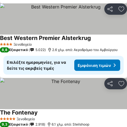
Κοινοποί
Πρ
Best Western Premier Alsterkrug
Εμφάνιση τιμών
Ξενοδοχείο
4 Αστέρια
8,8
Εξαιρετικό
5.022
2.6 χλμ. από: Αεροδρόμιο του Αμβούργου
Επιλέξτε ημερομηνίες, για να
Εμφάνιση τιμών
δείτε τις ακριβείς τιμές
Κοινοποί
Πρ
The Fontenay
Εμφάνιση τιμών
Ξενοδοχείο
5 Αστέρια
9,3
Εξαιρετικό
2.918
6.1 χλμ. από: Steilshoop