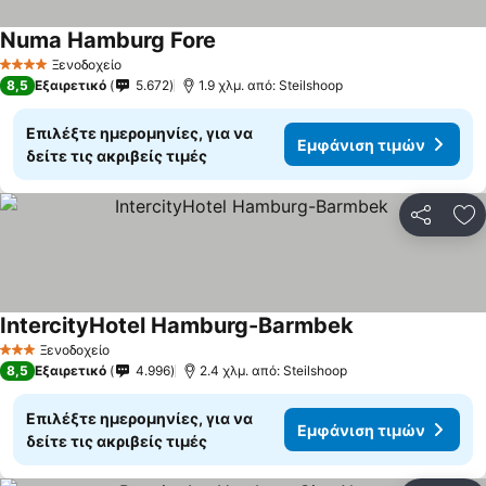
Numa Hamburg Fore
Εμφάνιση τιμών
Ξενοδοχείο
4 Αστέρια
8,5
Εξαιρετικό
5.672
1.9 χλμ. από: Steilshoop
Επιλέξτε ημερομηνίες, για να
Εμφάνιση τιμών
δείτε τις ακριβείς τιμές
Κοινοποί
Πρ
IntercityHotel Hamburg-Barmbek
Εμφάνιση τιμών
Ξενοδοχείο
3 Αστέρια
8,5
Εξαιρετικό
4.996
2.4 χλμ. από: Steilshoop
Επιλέξτε ημερομηνίες, για να
Εμφάνιση τιμών
δείτε τις ακριβείς τιμές