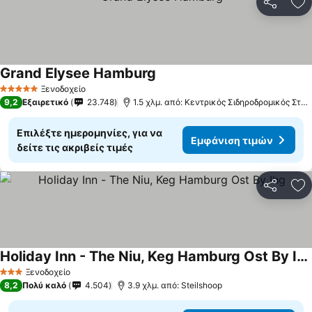
Κοινοποί
Πρ
Grand Elysee Hamburg
Εμφάνιση τιμών
Ξενοδοχείο
5 Αστέρια
9,2
Εξαιρετικό
23.748
1.5 χλμ. από: Κεντρικός Σιδηροδρομικός Στα
Επιλέξτε ημερομηνίες, για να
Εμφάνιση τιμών
δείτε τις ακριβείς τιμές
Κοινοποί
Πρ
Holiday Inn - The Niu, Keg Hamburg Ost By Ihg
Εμφάνιση τιμών
Ξενοδοχείο
3 Αστέρια
8,2
Πολύ καλό
4.504
3.9 χλμ. από: Steilshoop