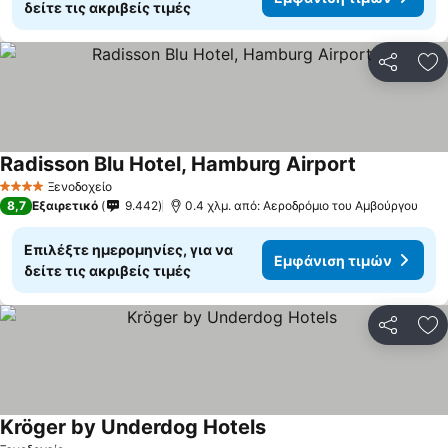
δείτε τις ακριβείς τιμές
Κοινοποί
Πρ
Radisson Blu Hotel, Hamburg Airport
Εμφάνιση τ
Ξενοδοχείο
4 Αστέρια
8,7
Εξαιρετικό
9.442
0.4 χλμ. από: Αεροδρόμιο του Αμβούργου
Επιλέξτε ημερομηνίες, για να
Εμφάνιση τιμών
δείτε τις ακριβείς τιμές
Κοινοποί
Πρ
Kröger by Underdog Hotels
Εμφάνιση τιμών