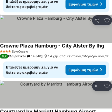
Επιλέξτε ημερομηνίες, για να
Εμφάνιση τιμών
δείτε τις ακριβείς τιμές
Κοινοποί
Πρ
Crowne Plaza Hamburg - City Alster By Ihg
Εμφ
Ξενοδοχείο
4 Αστέρια
8,7
Εξαιρετικό
14.840
1.4 χλμ. από: Κεντρικός Σιδηροδρομικός Στα
Επιλέξτε ημερομηνίες, για να
Εμφάνιση τιμών
δείτε τις ακριβείς τιμές
Κοινοποί
Πρ
Courtyard by Marriott Hamburg Airport