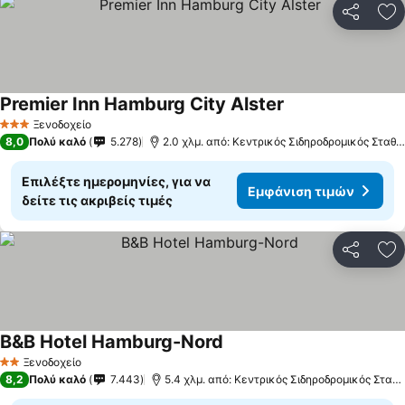
Κοινοποί
Πρ
Premier Inn Hamburg City Alster
Εμφάνιση τιμών
Ξενοδοχείο
3 Αστέρια
8,0
Πολύ καλό
5.278
2.0 χλμ. από: Κεντρικός Σιδηροδρομικός Σταθ
Επιλέξτε ημερομηνίες, για να
Εμφάνιση τιμών
δείτε τις ακριβείς τιμές
Κοινοποί
Πρ
B&B Hotel Hamburg-Nord
Εμφάνιση τιμών
Ξενοδοχείο
2 Αστέρια
8,2
Πολύ καλό
7.443
5.4 χλμ. από: Κεντρικός Σιδηροδρομικός Σταθ