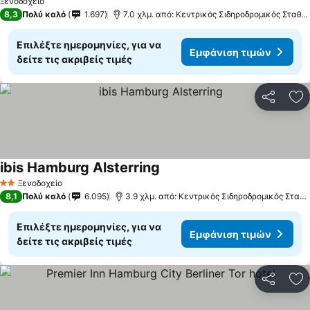
Ξενοδοχείο
8,3
Πολύ καλό
1.697
7.0 χλμ. από: Κεντρικός Σιδηροδρομικός Σταθμ
Επιλέξτε ημερομηνίες, για να
Εμφάνιση τιμών
δείτε τις ακριβείς τιμές
Κοινοποί
Πρ
ibis Hamburg Alsterring
Εμφάνιση τιμών
Ξενοδοχείο
2 Αστέρια
8,1
Πολύ καλό
6.095
3.9 χλμ. από: Κεντρικός Σιδηροδρομικός Σταθ
Επιλέξτε ημερομηνίες, για να
Εμφάνιση τιμών
δείτε τις ακριβείς τιμές
Κοινοποί
Πρ