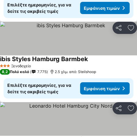
Επιλέξτε ημερομηνίες, για να
Εμφάνιση τιμών
δείτε τις ακριβείς τιμές
Κοινοποί
Πρ
ibis Styles Hamburg Barmbek
Εμφάνιση τιμών
Ξενοδοχείο
3 Αστέρια
8,2
Πολύ καλό
7.775
2.5 χλμ. από: Steilshoop
Επιλέξτε ημερομηνίες, για να
Εμφάνιση τιμών
δείτε τις ακριβείς τιμές
Κοινοποί
Πρ