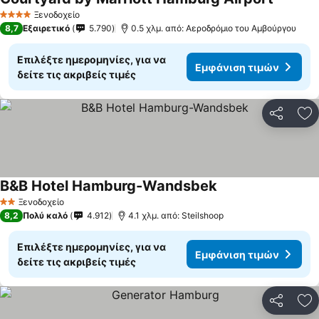
Εμφάνισ
Ξενοδοχείο
4 Αστέρια
8,7
Εξαιρετικό
5.790
0.5 χλμ. από: Αεροδρόμιο του Αμβούργου
Επιλέξτε ημερομηνίες, για να
Εμφάνιση τιμών
δείτε τις ακριβείς τιμές
Κοινοποί
Πρ
B&B Hotel Hamburg-Wandsbek
Εμφάνιση τιμών
Ξενοδοχείο
2 Αστέρια
8,2
Πολύ καλό
4.912
4.1 χλμ. από: Steilshoop
Επιλέξτε ημερομηνίες, για να
Εμφάνιση τιμών
δείτε τις ακριβείς τιμές
Κοινοποί
Πρ