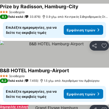
Prize by Radisson, Hamburg-City
Εμφάνιση τιμών
Ξενοδοχείο
3 Αστέρια
8,1
Πολύ καλό
33.876
0.9 χλμ. από: Κεντρικός Σιδηροδρομικός Στα
Επιλέξτε ημερομηνίες, για να
Εμφάνιση τιμών
δείτε τις ακριβείς τιμές
Κοινοποί
Πρ
B&B HOTEL Hamburg-Airport
Εμφάνιση τιμών
Ξενοδοχείο
3 Αστέρια
8,2
Πολύ καλό
7.455
1.5 χλμ. από: Αεροδρόμιο του Αμβούργου
Επιλέξτε ημερομηνίες, για να
Εμφάνιση τιμών
δείτε τις ακριβείς τιμές
Δημοφιλής επιλογή