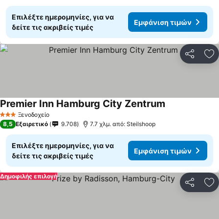
Επιλέξτε ημερομηνίες, για να
Εμφάνιση τιμών
δείτε τις ακριβείς τιμές
Κοινοποί
Πρ
Premier Inn Hamburg City Zentrum
Εμφάνιση τιμ
Ξενοδοχείο
3 Αστέρια
8,5
Εξαιρετικό
9.708
7.7 χλμ. από: Steilshoop
Επιλέξτε ημερομηνίες, για να
Εμφάνιση τιμών
δείτε τις ακριβείς τιμές
Δημοφιλής επιλογή
Κοινοποί
Πρ