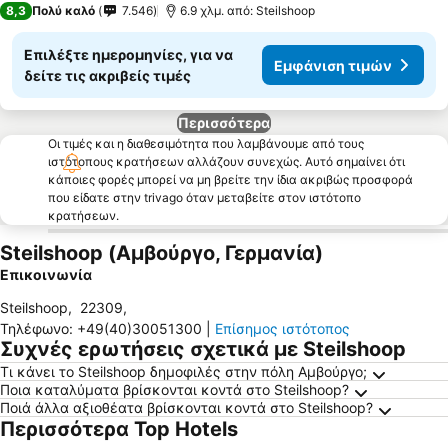
8,3
Πολύ καλό
7.546
6.9 χλμ. από: Steilshoop
Επιλέξτε ημερομηνίες, για να
Εμφάνιση τιμών
δείτε τις ακριβείς τιμές
Περισσότερα
Οι τιμές και η διαθεσιμότητα που λαμβάνουμε από τους
ιστότοπους κρατήσεων αλλάζουν συνεχώς. Αυτό σημαίνει ότι
κάποιες φορές μπορεί να μη βρείτε την ίδια ακριβώς προσφορά
που είδατε στην trivago όταν μεταβείτε στον ιστότοπο
κρατήσεων.
Steilshoop (Αμβούργο, Γερμανία)
Επικοινωνία
Steilshoop
,
22309
,
Τηλέφωνο
:
+49(40)30051300
|
Επίσημος ιστότοπος
Συχνές ερωτήσεις σχετικά με Steilshoop
Τι κάνει το Steilshoop δημοφιλές στην πόλη Αμβούργο;
Ποια καταλύματα βρίσκονται κοντά στο Steilshoop?
Ποιά άλλα αξιοθέατα βρίσκονται κοντά στο Steilshoop?
Περισσότερα Top Hotels