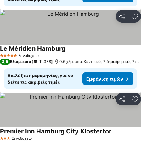
Κοινοποί
Πρ
Le Méridien Hamburg
Εμφάνιση τιμών
Ξενοδοχείο
5 Αστέρια
8,5
Εξαιρετικό
11.338
0.6 χλμ. από: Κεντρικός Σιδηροδρομικός Στα
Επιλέξτε ημερομηνίες, για να
Εμφάνιση τιμών
δείτε τις ακριβείς τιμές
Κοινοποί
Πρ
Premier Inn Hamburg City Klostertor
Εμφάνιση τ
Ξενοδοχείο
3 Αστέρια