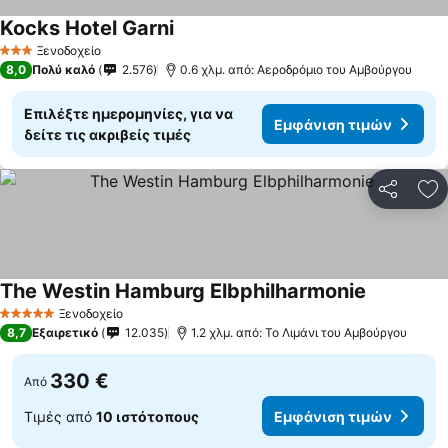
Kocks Hotel Garni
Εμφάνιση τιμών
Ξενοδοχείο
3 Αστέρια
8,0
Πολύ καλό
2.576
0.6 χλμ. από: Αεροδρόμιο του Αμβούργου
Επιλέξτε ημερομηνίες, για να
Εμφάνιση τιμών
δείτε τις ακριβείς τιμές
Κοινοποί
Πρ
The Westin Hamburg Elbphilharmonie
Εμφάνιση 
Ξενοδοχείο
5 Αστέρια
8,7
Εξαιρετικό
12.035
1.2 χλμ. από: Το Λιμάνι του Αμβούργου
330 €
Από
Τιμές από
10 ιστότοπους
Εμφάνιση τιμών