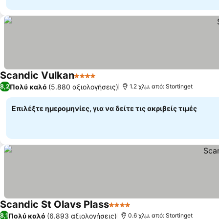
Scandic Vulkan
4 Αστέρια
Πολύ καλό
(5.880 αξιολογήσεις)
8,2
1.2 χλμ. από: Stortinget
Επιλέξτε ημερομηνίες, για να δείτε τις ακριβείς τιμές
Scandic St Olavs Plass
4 Αστέρια
Πολύ καλό
(6.893 αξιολογήσεις)
8,1
0.6 χλμ. από: Stortinget