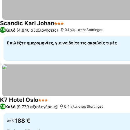
Scandic Karl Johan
3 Αστέρια
Καλό
(4.840 αξιολογήσεις)
7,5
0.1 χλμ. από: Stortinget
Επιλέξτε ημερομηνίες, για να δείτε τις ακριβείς τιμές
K7 Hotel Oslo
3 Αστέρια
Καλό
(9.779 αξιολογήσεις)
7,8
0.4 χλμ. από: Stortinget
188 €
Από