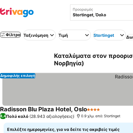
Προορισμός
Φίλτρα
Ταξινόμηση
Τιμή
Stortinget
Δω
Καταλύματα στον προορισμ
Νορβηγία)
Δημοφιλής επιλογή
Radisson Blu Plaza Hotel, Oslo
4 Αστέρια
Πολύ καλό
(28.943 αξιολογήσεις)
8,4
0.9 χλμ. από: Stortinget
Επιλέξτε ημερομηνίες, για να δείτε τις ακριβείς τιμές