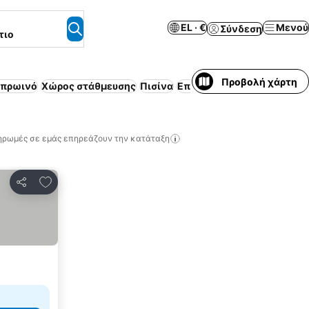
EL · €
Μενού
Σύνδεση
τιο
Προβολή χάρτη
 πρωινό
Χώρος στάθμευσης
Πισίνα
Επιπλωμένο διαμέρισμα
Α
ηρωμές σε εμάς επηρεάζουν την κατάταξη
Προσθήκη στα αγαπημένα
Κοινοποίηση