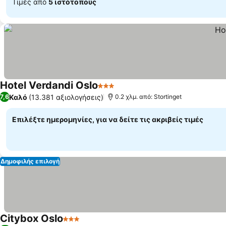
Τιμές από
5 ιστότοπους
Hotel Verdandi Oslo
3 Αστέρια
Καλό
(13.381 αξιολογήσεις)
7,6
0.2 χλμ. από: Stortinget
Επιλέξτε ημερομηνίες, για να δείτε τις ακριβείς τιμές
Δημοφιλής επιλογή
Citybox Oslo
3 Αστέρια