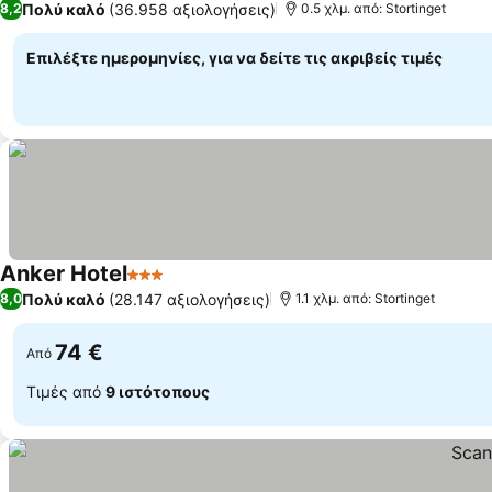
Πολύ καλό
(36.958 αξιολογήσεις)
8,2
0.5 χλμ. από: Stortinget
Επιλέξτε ημερομηνίες, για να δείτε τις ακριβείς τιμές
Anker Hotel
3 Αστέρια
Πολύ καλό
(28.147 αξιολογήσεις)
8,0
1.1 χλμ. από: Stortinget
74 €
Από
Τιμές από
9 ιστότοπους