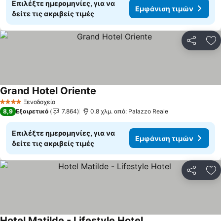
Επιλέξτε ημερομηνίες, για να
Εμφάνιση τιμών
δείτε τις ακριβείς τιμές
Κοινοποί
Πρ
Grand Hotel Oriente
Εμφάνιση τιμών
Ξενοδοχείο
4 Αστέρια
8,9
Εξαιρετικό
7.864
0.8 χλμ. από: Palazzo Reale
Επιλέξτε ημερομηνίες, για να
Εμφάνιση τιμών
δείτε τις ακριβείς τιμές
Κοινοποί
Πρ
Hotel Matilde - Lifestyle Hotel