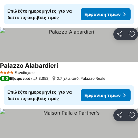
Επιλέξτε ημερομηνίες, για να
Εμφάνιση τιμών
δείτε τις ακριβείς τιμές
Κοινοποί
Πρ
Palazzo Alabardieri
Εμφάνιση τιμών
Ξενοδοχείο
4 Αστέρια
9,0
Εξαιρετικό
3.852
0.7 χλμ. από: Palazzo Reale
Επιλέξτε ημερομηνίες, για να
Εμφάνιση τιμών
δείτε τις ακριβείς τιμές
Κοινοποί
Πρ