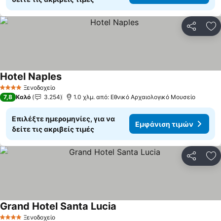
Κοινοποί
Πρ
Hotel Naples
Εμφάνιση τιμών
Ξενοδοχείο
4 Αστέρια
7,8
Καλό
3.254
1.0 χλμ. από: Εθνικό Αρχαιολογικό Μουσείο
Επιλέξτε ημερομηνίες, για να
Εμφάνιση τιμών
δείτε τις ακριβείς τιμές
Κοινοποί
Πρ
Grand Hotel Santa Lucia
Εμφάνιση τιμών
Ξενοδοχείο
4 Αστέρια