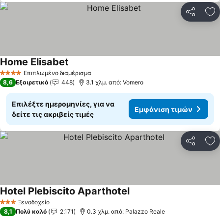
Κοινοποί
Πρ
Home Elisabet
Εμφάνιση τιμών
Επιπλωμένο διαμέρισμα
4 Αστέρια
8,6
Εξαιρετικό
448
3.1 χλμ. από: Vomero
Επιλέξτε ημερομηνίες, για να
Εμφάνιση τιμών
δείτε τις ακριβείς τιμές
Κοινοποί
Πρ
Hotel Plebiscito Aparthotel
Εμφάνιση τιμών
Ξενοδοχείο
3 Αστέρια
8,1
Πολύ καλό
2.171
0.3 χλμ. από: Palazzo Reale