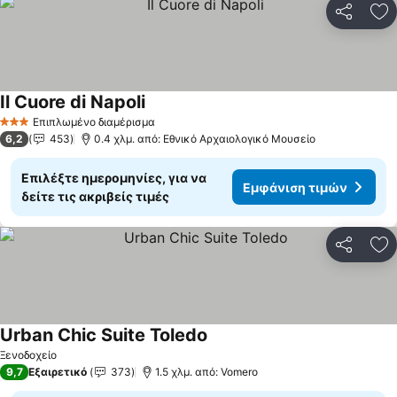
Κοινοποί
Πρ
Il Cuore di Napoli
Εμφάνιση τιμών
Επιπλωμένο διαμέρισμα
3 Αστέρια
6,2
453
0.4 χλμ. από: Εθνικό Αρχαιολογικό Μουσείο
Επιλέξτε ημερομηνίες, για να
Εμφάνιση τιμών
δείτε τις ακριβείς τιμές
Κοινοποί
Πρ
Urban Chic Suite Toledo
Εμφάνιση τιμών
Ξενοδοχείο
9,7
Εξαιρετικό
373
1.5 χλμ. από: Vomero