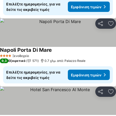
Επιλέξτε ημερομηνίες, για να
Εμφάνιση τιμών
δείτε τις ακριβείς τιμές
Κοινοποί
Πρ
Napoli Porta Di Mare
Εμφάνιση τιμών
Ξενοδοχείο
4 Αστέρια
9,3
Εξαιρετικό
571
0.7 χλμ. από: Palazzo Reale
Επιλέξτε ημερομηνίες, για να
Εμφάνιση τιμών
δείτε τις ακριβείς τιμές
Κοινοποί
Πρ