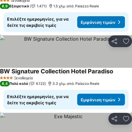
Ξενοδοχείο
3 Αστέρια
8,9
Εξαιρετικό
1.471
1.5 χλμ. από: Palazzo Reale
Επιλέξτε ημερομηνίες, για να
Εμφάνιση τιμών
δείτε τις ακριβείς τιμές
Κοινοποί
Πρ
BW Signature Collection Hotel Paradiso
Εμφάνισ
Ξενοδοχείο
4 Αστέρια
8,4
Πολύ καλό
6.122
3.3 χλμ. από: Palazzo Reale
Επιλέξτε ημερομηνίες, για να
Εμφάνιση τιμών
δείτε τις ακριβείς τιμές
Κοινοποί
Πρ