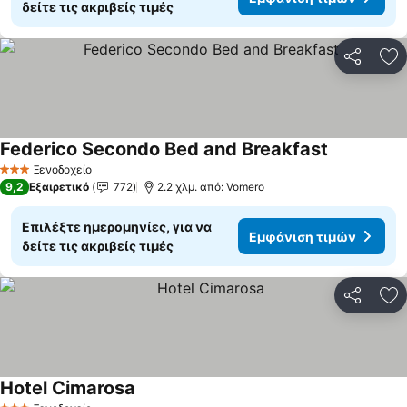
δείτε τις ακριβείς τιμές
Κοινοποί
Πρ
Federico Secondo Bed and Breakfast
Εμφάνιση τ
Ξενοδοχείο
3 Αστέρια
9,2
Εξαιρετικό
772
2.2 χλμ. από: Vomero
Επιλέξτε ημερομηνίες, για να
Εμφάνιση τιμών
δείτε τις ακριβείς τιμές
Κοινοποί
Πρ
Hotel Cimarosa
Εμφάνιση τιμών