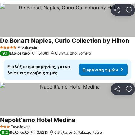
Κοινοποί
Πρ
De Bonart Naples, Curio Collection by Hilton
Εμ
Ξενοδοχείο
5 Αστέρια
9,1
Εξαιρετικό
1.408
0.8 χλμ. από: Vomero
Επιλέξτε ημερομηνίες, για να
Εμφάνιση τιμών
δείτε τις ακριβείς τιμές
Κοινοποί
Πρ
Napolit'amo Hotel Medina
Εμφάνιση τιμών
Ξενοδοχείο
3 Αστέρια
8,2
Πολύ καλό
3.521
0.6 χλμ. από: Palazzo Reale