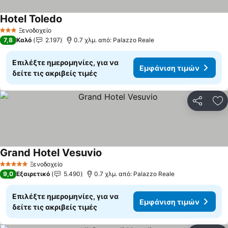
Hotel Toledo
Εμφάνιση τιμών
Ξενοδοχείο
3 Αστέρια
7,8
Καλό
2.197
0.7 χλμ. από: Palazzo Reale
Επιλέξτε ημερομηνίες, για να
Εμφάνιση τιμών
δείτε τις ακριβείς τιμές
Κοινοποί
Πρ
Grand Hotel Vesuvio
Εμφάνιση τιμών
Ξενοδοχείο
5 Αστέρια
9,0
Εξαιρετικό
5.490
0.7 χλμ. από: Palazzo Reale
Επιλέξτε ημερομηνίες, για να
Εμφάνιση τιμών
δείτε τις ακριβείς τιμές