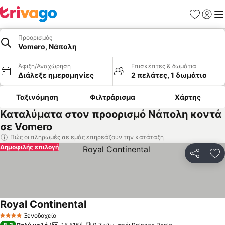
Αγαπημέν
Σύνδε
Με
Προορισμός
Vomero, Νάπολη
Άφιξη/Αναχώρηση
Επισκέπτες & δωμάτια
Διάλεξε ημερομηνίες
2 πελάτες, 1 δωμάτιο
Ταξινόμηση
Φιλτράρισμα
Χάρτης
Καταλύματα στον προορισμό Νάπολη κοντά
σε Vomero
Πώς οι πληρωμές σε εμάς επηρεάζουν την κατάταξη
Δημοφιλής επιλογή
Κοινοποί
Πρ
Royal Continental
Εμφάνιση τιμών
Ξενοδοχείο
4 Αστέρια