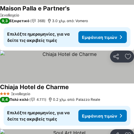
Maison Palla e Partner's
Εμφάνιση τιμών
Ξενοδοχείο
9,3
Εξαιρετικό
368
3.0 χλμ. από: Vomero
Επιλέξτε ημερομηνίες, για να
Εμφάνιση τιμών
δείτε τις ακριβείς τιμές
Κοινοποί
Πρ
Chiaja Hotel de Charme
Εμφάνιση τιμών
Ξενοδοχείο
3 Αστέρια
8,4
Πολύ καλό
4.111
0.2 χλμ. από: Palazzo Reale
Επιλέξτε ημερομηνίες, για να
Εμφάνιση τιμών
δείτε τις ακριβείς τιμές