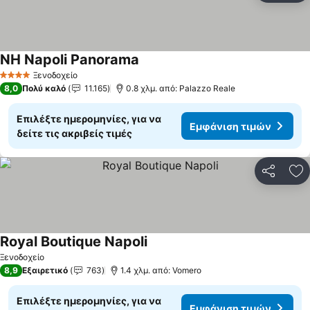
NH Napoli Panorama
Εμφάνιση τιμών
Ξενοδοχείο
4 Αστέρια
8,0
Πολύ καλό
11.165
0.8 χλμ. από: Palazzo Reale
Επιλέξτε ημερομηνίες, για να
Εμφάνιση τιμών
δείτε τις ακριβείς τιμές
Κοινοποί
Πρ
Royal Boutique Napoli
Εμφάνιση τιμών
Ξενοδοχείο
8,9
Εξαιρετικό
763
1.4 χλμ. από: Vomero
Επιλέξτε ημερομηνίες, για να
Εμφάνιση τιμών