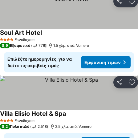
Κοινοποί
Πρ
Soul Art Hotel
Εμφάνιση τιμών
Ξενοδοχείο
4 Αστέρια
8,9
Εξαιρετικό
776
1.5 χλμ. από: Vomero
Επιλέξτε ημερομηνίες, για να
Εμφάνιση τιμών
δείτε τις ακριβείς τιμές
Κοινοποί
Πρ
Villa Elisio Hotel & Spa
Εμφάνιση τιμών
Ξενοδοχείο
4 Αστέρια
8,2
Πολύ καλό
2.518
2.5 χλμ. από: Vomero