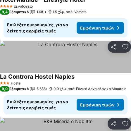
Εμφάνιση τιμών
Ξενοδοχείο
4 Αστέρια
9,4
Εξαιρετικό
1.681
1.5 χλμ. από: Vomero
Επιλέξτε ημερομηνίες, για να
Εμφάνιση τιμών
δείτε τις ακριβείς τιμές
Κοινοποί
Πρ
La Controra Hostel Naples
Εμφάνιση τιμών
Hostel
3 Αστέρια
9,0
Εξαιρετικό
5.686
0.9 χλμ. από: Εθνικό Αρχαιολογικό Μουσείο
Επιλέξτε ημερομηνίες, για να
Εμφάνιση τιμών
δείτε τις ακριβείς τιμές
Κοινοποί
Πρ