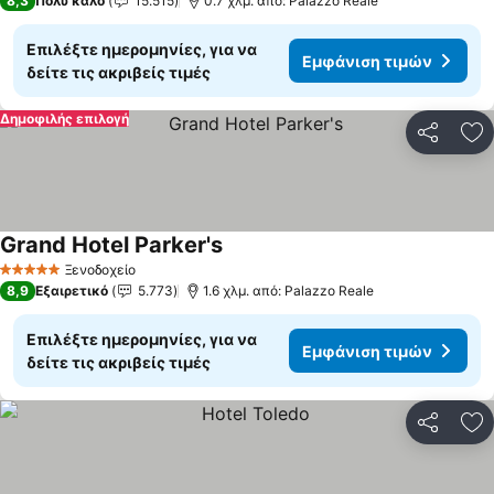
8,3
Πολύ καλό
15.515
0.7 χλμ. από: Palazzo Reale
Επιλέξτε ημερομηνίες, για να
Εμφάνιση τιμών
δείτε τις ακριβείς τιμές
Δημοφιλής επιλογή
Κοινοποί
Πρ
Grand Hotel Parker's
Εμφάνιση τιμών
Ξενοδοχείο
5 Αστέρια
8,9
Εξαιρετικό
5.773
1.6 χλμ. από: Palazzo Reale
Επιλέξτε ημερομηνίες, για να
Εμφάνιση τιμών
δείτε τις ακριβείς τιμές
Κοινοποί
Πρ