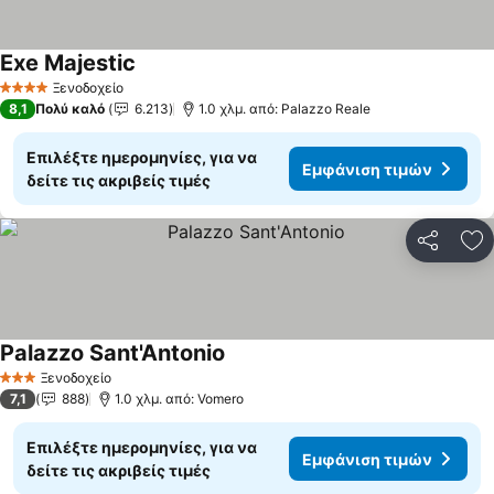
Exe Majestic
Εμφάνιση τιμών
Ξενοδοχείο
4 Αστέρια
8,1
Πολύ καλό
6.213
1.0 χλμ. από: Palazzo Reale
Επιλέξτε ημερομηνίες, για να
Εμφάνιση τιμών
δείτε τις ακριβείς τιμές
Κοινοποί
Πρ
Palazzo Sant'Antonio
Εμφάνιση τιμών
Ξενοδοχείο
3 Αστέρια
7,1
888
1.0 χλμ. από: Vomero
Επιλέξτε ημερομηνίες, για να
Εμφάνιση τιμών
δείτε τις ακριβείς τιμές