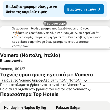
Επιλέξτε ημερομηνίες, για να
Εμφάνιση τιμών
δείτε τις ακριβείς τιμές
Περισσότερα
Οι τιμές και η διαθεσιμότητα που λαμβάνουμε από τους
ιστότοπους κρατήσεων αλλάζουν συνεχώς. Αυτό σημαίνει ότι
κάποιες φορές μπορεί να μη βρείτε την ίδια ακριβώς προσφορά
που είδατε στην trivago όταν μεταβείτε στον ιστότοπο
κρατήσεων.
Vomero (Νάπολη, Ιταλία)
Επικοινωνία
Vomero
,
80127
,
Συχνές ερωτήσεις σχετικά με Vomero
Τι κάνει το Vomero δημοφιλές στην πόλη Νάπολη;
Ποια καταλύματα βρίσκονται κοντά στο Vomero?
Ποιά άλλα αξιοθέατα βρίσκονται κοντά στο Vomero?
Περισσότερα Top Hotels
Holiday Inn Naples By Ihg
Palazzo Salgar