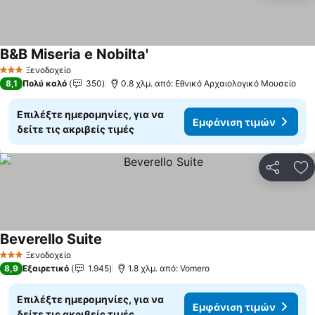
B&B Miseria e Nobilta'
Εμφάνιση τιμών
Ξενοδοχείο
3 Αστέρια
8,1
Πολύ καλό
350
0.8 χλμ. από: Εθνικό Αρχαιολογικό Μουσείο
Επιλέξτε ημερομηνίες, για να
Εμφάνιση τιμών
δείτε τις ακριβείς τιμές
Κοινοποί
Πρ
Beverello Suite
Εμφάνιση τιμών
Ξενοδοχείο
3 Αστέρια
8,9
Εξαιρετικό
1.945
1.8 χλμ. από: Vomero
Επιλέξτε ημερομηνίες, για να
Εμφάνιση τιμών
δείτε τις ακριβείς τιμές