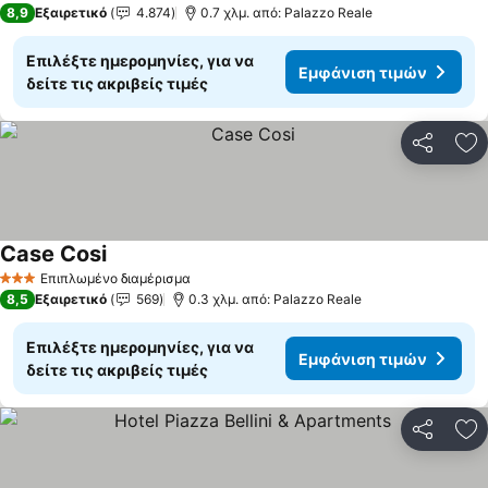
8,9
Εξαιρετικό
4.874
0.7 χλμ. από: Palazzo Reale
Επιλέξτε ημερομηνίες, για να
Εμφάνιση τιμών
δείτε τις ακριβείς τιμές
Κοινοποί
Πρ
Case Cosi
Εμφάνιση τιμών
Επιπλωμένο διαμέρισμα
3 Αστέρια
8,5
Εξαιρετικό
569
0.3 χλμ. από: Palazzo Reale
Επιλέξτε ημερομηνίες, για να
Εμφάνιση τιμών
δείτε τις ακριβείς τιμές
Κοινοποί
Πρ