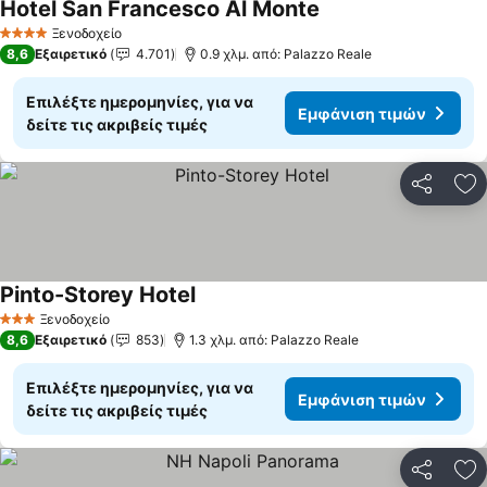
Hotel San Francesco Al Monte
Εμφάνιση τιμών
Ξενοδοχείο
4 Αστέρια
8,6
Εξαιρετικό
4.701
0.9 χλμ. από: Palazzo Reale
Επιλέξτε ημερομηνίες, για να
Εμφάνιση τιμών
δείτε τις ακριβείς τιμές
Κοινοποί
Πρ
Pinto-Storey Hotel
Εμφάνιση τιμών
Ξενοδοχείο
3 Αστέρια
8,6
Εξαιρετικό
853
1.3 χλμ. από: Palazzo Reale
Επιλέξτε ημερομηνίες, για να
Εμφάνιση τιμών
δείτε τις ακριβείς τιμές
Κοινοποί
Πρ