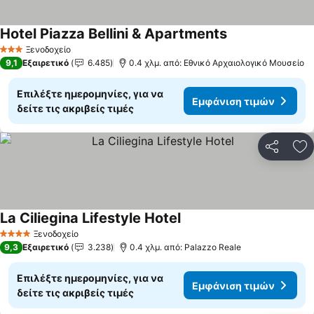
Hotel Piazza Bellini & Apartments
Εμφάνιση τιμών
Ξενοδοχείο
3 Αστέρια
9,1
Εξαιρετικό
6.485
0.4 χλμ. από: Εθνικό Αρχαιολογικό Μουσείο
Επιλέξτε ημερομηνίες, για να
Εμφάνιση τιμών
δείτε τις ακριβείς τιμές
Κοινοποί
Πρ
La Ciliegina Lifestyle Hotel
Εμφάνιση τιμών
Ξενοδοχείο
4 Αστέρια
9,3
Εξαιρετικό
3.238
0.4 χλμ. από: Palazzo Reale
Επιλέξτε ημερομηνίες, για να
Εμφάνιση τιμών
δείτε τις ακριβείς τιμές