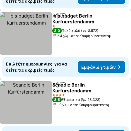
δείτε τις ακριβείς τιμές
ibis budget Berlin
Κοινοποίηση
Προσθήκη στα αγαπημένα
Kurfuerstendamm
Εμφάνιση τιμών
1 Αστέρια
8,0
Πολύ καλό
8.572
2.4 χλμ. από: Κουρφούρστενταμ
Επιλέξτε ημερομηνίες, για να
Εμφάνιση τιμών
δείτε τις ακριβείς τιμές
Scandic Berlin
Κοινοποίηση
Προσθήκη στα αγαπημένα
Kurfürstendamm
Εμφάνιση τιμών
4 Αστέρια
8,5
Εξαιρετικό
13.328
1.9 χλμ. από: Κουρφούρστενταμ