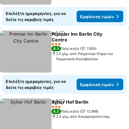
Επιλέξτε ημερομηνίες, για να
Εμφάνιση τιμών
δείτε τις ακριβείς τιμές
Premier Inn Berlin City
Κοινοποίηση
Προσθήκη στα αγαπημένα
Centre
Εμφάνιση τιμών
3 Αστέρια
8,3
Πολύ καλό
7.655
2.5 χλμ. από: Ράιχσταγκ Κτίριο του
Γερμανικού Κοινοβουλίου
Επιλέξτε ημερομηνίες, για να
Εμφάνιση τιμών
δείτε τις ακριβείς τιμές
Sylter Hof Berlin
Κοινοποίηση
Προσθήκη στα αγαπημένα
Εμφάνιση
3 Αστέρια
8,2
Πολύ καλό
12.968
2.4 χλμ. από: Κουρφούρστενταμ