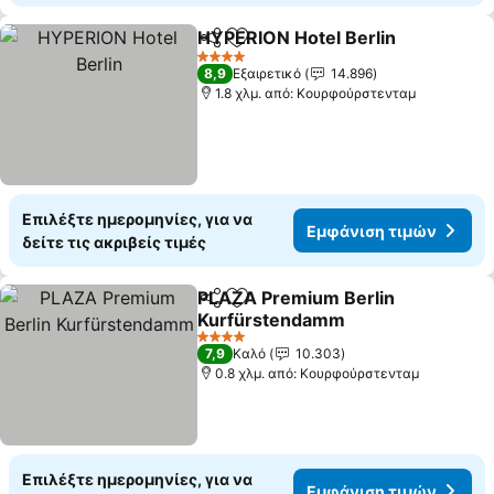
HYPERION Hotel Berlin
Κοινοποίηση
Προσθήκη στα αγαπημένα
Εμ
4 Αστέρια
8,9
Εξαιρετικό
14.896
1.8 χλμ. από: Κουρφούρστενταμ
Επιλέξτε ημερομηνίες, για να
Εμφάνιση τιμών
δείτε τις ακριβείς τιμές
PLAZA Premium Berlin
Κοινοποίηση
Προσθήκη στα αγαπημένα
Kurfürstendamm
Εμφάνιση τιμών
4 Αστέρια
7,9
Καλό
10.303
0.8 χλμ. από: Κουρφούρστενταμ
Επιλέξτε ημερομηνίες, για να
Εμφάνιση τιμών