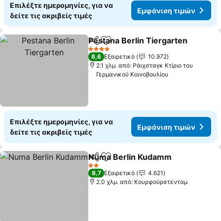
Επιλέξτε ημερομηνίες, για να
Εμφάνιση τιμών
δείτε τις ακριβείς τιμές
Pestana Berlin Tiergarten
Κοινοποίηση
Προσθήκη στα αγαπημένα
4 Αστέρια
8,6
Εξαιρετικό
10.972
2.1 χλμ. από: Ράιχσταγκ Κτίριο του
Γερμανικού Κοινοβουλίου
Επιλέξτε ημερομηνίες, για να
Εμφάνιση τιμών
δείτε τις ακριβείς τιμές
Numa Berlin Kudamm
Κοινοποίηση
Προσθήκη στα αγαπημένα
Εμφά
2 Αστέρια
8,7
Εξαιρετικό
4.621
2.0 χλμ. από: Κουρφούρστενταμ