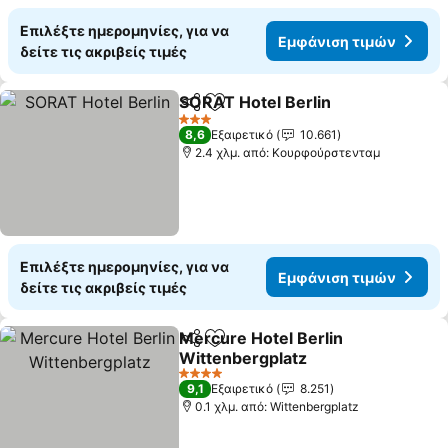
Επιλέξτε ημερομηνίες, για να
Εμφάνιση τιμών
δείτε τις ακριβείς τιμές
SORAT Hotel Berlin
Κοινοποίηση
Προσθήκη στα αγαπημένα
Εμφάνι
3 Αστέρια
8,6
Εξαιρετικό
10.661
2.4 χλμ. από: Κουρφούρστενταμ
Επιλέξτε ημερομηνίες, για να
Εμφάνιση τιμών
δείτε τις ακριβείς τιμές
Mercure Hotel Berlin
Κοινοποίηση
Προσθήκη στα αγαπημένα
Wittenbergplatz
Εμφάνιση τιμών
4 Αστέρια
9,1
Εξαιρετικό
8.251
0.1 χλμ. από: Wittenbergplatz