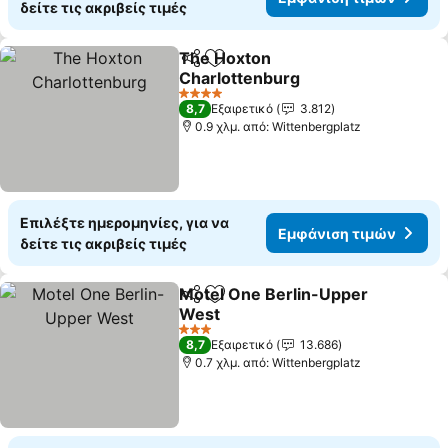
δείτε τις ακριβείς τιμές
The Hoxton
Κοινοποίηση
Προσθήκη στα αγαπημένα
Charlottenburg
Εμφάνιση τιμών
4 Αστέρια
8,7
Εξαιρετικό
3.812
0.9 χλμ. από: Wittenbergplatz
Επιλέξτε ημερομηνίες, για να
Εμφάνιση τιμών
δείτε τις ακριβείς τιμές
Motel One Berlin-Upper
Κοινοποίηση
Προσθήκη στα αγαπημένα
West
Εμφάνιση τιμών
3 Αστέρια
8,7
Εξαιρετικό
13.686
0.7 χλμ. από: Wittenbergplatz