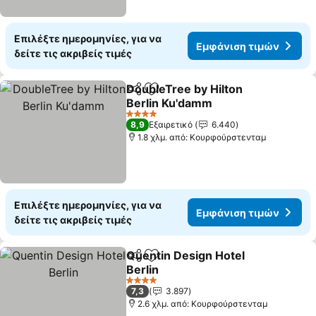
Επιλέξτε ημερομηνίες, για να
Εμφάνιση τιμών
δείτε τις ακριβείς τιμές
DoubleTree by Hilton
Κοινοποίηση
Προσθήκη στα αγαπημένα
Berlin Ku'damm
Εμφάνιση τιμών
4 Αστέρια
8,9
Εξαιρετικό
6.440
1.8 χλμ. από: Κουρφούρστενταμ
Επιλέξτε ημερομηνίες, για να
Εμφάνιση τιμών
δείτε τις ακριβείς τιμές
Quentin Design Hotel
Κοινοποίηση
Προσθήκη στα αγαπημένα
Berlin
Εμφάνιση τιμών
4 Αστέρια
7,3
3.897
2.6 χλμ. από: Κουρφούρστενταμ