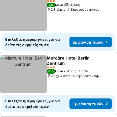
3 Αστέρια
7,9
Καλό
3.043
2.3 χλμ. από: Κουρφούρστενταμ
Επιλέξτε ημερομηνίες, για να
Εμφάνιση τιμών
δείτε τις ακριβείς τιμές
Mercure Hotel Berlin
Κοινοποίηση
Προσθήκη στα αγαπημένα
Zentrum
Εμφάνιση τιμών
3 Αστέρια
8,0
Πολύ καλό
4.618
2.6 χλμ. από: Κουρφούρστενταμ
Επιλέξτε ημερομηνίες, για να
Εμφάνιση τιμών
δείτε τις ακριβείς τιμές