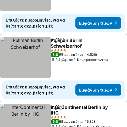
Επιλέξτε ημερομηνίες, για να
Εμφάνιση τιμών
δείτε τις ακριβείς τιμές
Pullman Berlin
Κοινοποίηση
Προσθήκη στα αγαπημένα
Schweizerhof
Εμφάνιση τιμών
5 Αστέρια
8,8
Εξαιρετικό
14.526
2.4 χλμ. από: Κουρφούρστενταμ
Επιλέξτε ημερομηνίες, για να
Εμφάνιση τιμών
δείτε τις ακριβείς τιμές
InterContinental Berlin by
Κοινοποίηση
Προσθήκη στα αγαπημένα
IHG
Εμφάνιση τιμών
5 Αστέρια
9,0
Εξαιρετικό
15.828
2.4 χλμ. από: Ράιχσταγκ Κτίριο του