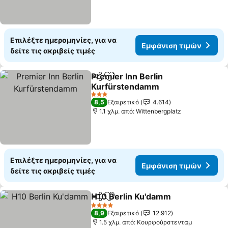
Επιλέξτε ημερομηνίες, για να
Εμφάνιση τιμών
δείτε τις ακριβείς τιμές
Premier Inn Berlin
Κοινοποίηση
Προσθήκη στα αγαπημένα
Kurfürstendamm
Εμφάνιση τιμών
3 Αστέρια
8,5
Εξαιρετικό
4.614
1.1 χλμ. από: Wittenbergplatz
Επιλέξτε ημερομηνίες, για να
Εμφάνιση τιμών
δείτε τις ακριβείς τιμές
H10 Berlin Ku'damm
Κοινοποίηση
Προσθήκη στα αγαπημένα
Εμφάν
4 Αστέρια
8,9
Εξαιρετικό
12.912
1.5 χλμ. από: Κουρφούρστενταμ