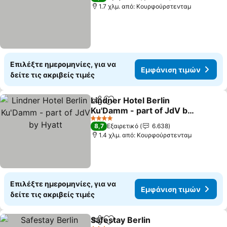
1.7 χλμ. από: Κουρφούρστενταμ
Επιλέξτε ημερομηνίες, για να
Εμφάνιση τιμών
δείτε τις ακριβείς τιμές
Lindner Hotel Berlin
Κοινοποίηση
Προσθήκη στα αγαπημένα
Ku'Damm - part of JdV by
Hyatt
Εμφάνιση τιμών
4 Αστέρια
8,7
Εξαιρετικό
6.638
1.4 χλμ. από: Κουρφούρστενταμ
Επιλέξτε ημερομηνίες, για να
Εμφάνιση τιμών
δείτε τις ακριβείς τιμές
Safestay Berlin
Κοινοποίηση
Προσθήκη στα αγαπημένα
Εμφάνιση 