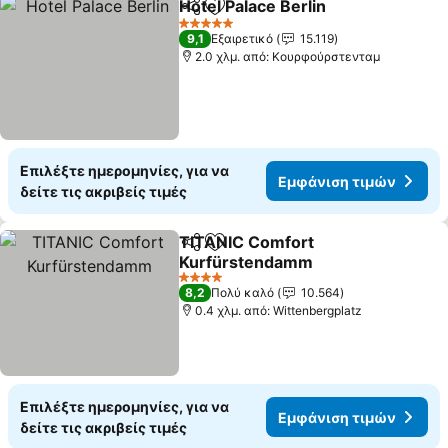
Hotel Palace Berlin
Κοινοποίηση
Προσθήκη στα αγαπημένα
Εμφάνι
5 Αστέρια
9,1
Εξαιρετικό
15.119
2.0 χλμ. από: Κουρφούρστενταμ
Επιλέξτε ημερομηνίες, για να
Εμφάνιση τιμών
δείτε τις ακριβείς τιμές
TITANIC Comfort
Κοινοποίηση
Προσθήκη στα αγαπημένα
Kurfürstendamm
Εμφάνιση τιμών
4 Αστέρια
8,2
Πολύ καλό
10.564
0.4 χλμ. από: Wittenbergplatz
Επιλέξτε ημερομηνίες, για να
Εμφάνιση τιμών
δείτε τις ακριβείς τιμές