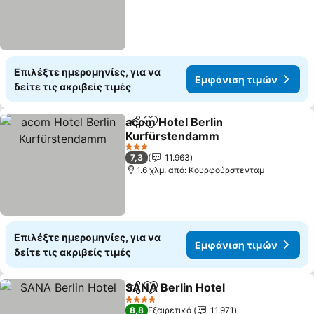
Επιλέξτε ημερομηνίες, για να
Εμφάνιση τιμών
δείτε τις ακριβείς τιμές
acom Hotel Berlin
Κοινοποίηση
Προσθήκη στα αγαπημένα
Kurfürstendamm
Εμφάνιση τιμών
3 Αστέρια
7,3
11.963
1.6 χλμ. από: Κουρφούρστενταμ
Επιλέξτε ημερομηνίες, για να
Εμφάνιση τιμών
δείτε τις ακριβείς τιμές
SANA Berlin Hotel
Κοινοποίηση
Προσθήκη στα αγαπημένα
Εμφάνισ
4 Αστέρια
8,8
Εξαιρετικό
11.971