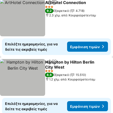
ArtHotel Connection
Κοινοποίηση
Προσθήκη στα αγαπημένα
Εμφά
3 Αστέρια
9,2
Εξαιρετικό
4.718
2.3 χλμ. από: Κουρφούρστενταμ
Επιλέξτε ημερομηνίες, για να
Εμφάνιση τιμών
δείτε τις ακριβείς τιμές
Hampton by Hilton Berlin
Κοινοποίηση
Προσθήκη στα αγαπημένα
City West
Εμφάνιση τιμών
3 Αστέρια
8,8
Εξαιρετικό
15.510
1.2 χλμ. από: Κουρφούρστενταμ
Επιλέξτε ημερομηνίες, για να
Εμφάνιση τιμών
δείτε τις ακριβείς τιμές