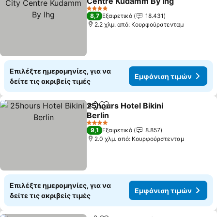
Centre Kudamm By Ihg
Εμφάνιση τιμών
4 Αστέρια
8,7
Εξαιρετικό
18.431
2.2 χλμ. από: Κουρφούρστενταμ
Επιλέξτε ημερομηνίες, για να
Εμφάνιση τιμών
δείτε τις ακριβείς τιμές
25hours Hotel Bikini
Κοινοποίηση
Προσθήκη στα αγαπημένα
Berlin
Εμφάνιση τιμών
4 Αστέρια
9,1
Εξαιρετικό
8.857
2.0 χλμ. από: Κουρφούρστενταμ
Επιλέξτε ημερομηνίες, για να
Εμφάνιση τιμών
δείτε τις ακριβείς τιμές