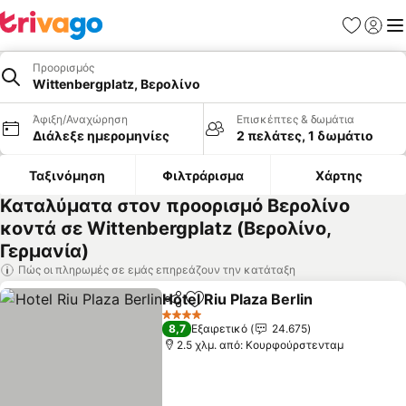
Αγαπημέν
Σύνδε
Με
Προορισμός
Wittenbergplatz, Βερολίνο
Άφιξη/Αναχώρηση
Επισκέπτες & δωμάτια
Διάλεξε ημερομηνίες
2 πελάτες, 1 δωμάτιο
Ταξινόμηση
Φιλτράρισμα
Χάρτης
Καταλύματα στον προορισμό Βερολίνο
κοντά σε Wittenbergplatz (Βερολίνο,
Γερμανία)
Πώς οι πληρωμές σε εμάς επηρεάζουν την κατάταξη
Hotel Riu Plaza Berlin
Κοινοποίηση
Προσθήκη στα αγαπημένα
Εμφά
4 Αστέρια
8,7
Εξαιρετικό
24.675
2.5 χλμ. από: Κουρφούρστενταμ