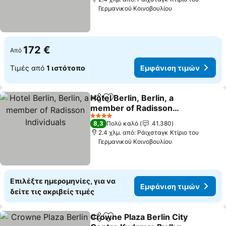
Γερμανικού Κοινοβουλίου
172 €
Από
Τιμές από
1 ιστότοπο
Εμφάνιση τιμών
Hotel Berlin, Berlin, a
Κοινοποίηση
Προσθήκη στα αγαπημένα
member of Radisson
Individuals
Εμφάνιση τιμών
4 Αστέρια
8,3
Πολύ καλό
41.380
2.4 χλμ. από: Ράιχσταγκ Κτίριο του
Γερμανικού Κοινοβουλίου
Επιλέξτε ημερομηνίες, για να
Εμφάνιση τιμών
δείτε τις ακριβείς τιμές
Crowne Plaza Berlin City
Κοινοποίηση
Προσθήκη στα αγαπημένα