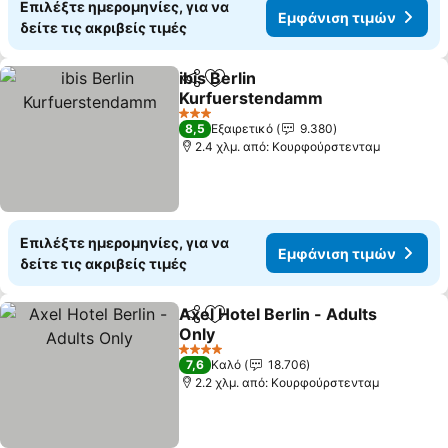
Επιλέξτε ημερομηνίες, για να
Εμφάνιση τιμών
δείτε τις ακριβείς τιμές
ibis Berlin
Κοινοποίηση
Προσθήκη στα αγαπημένα
Kurfuerstendamm
Εμφάνιση τιμών
3 Αστέρια
8,5
Εξαιρετικό
9.380
2.4 χλμ. από: Κουρφούρστενταμ
Επιλέξτε ημερομηνίες, για να
Εμφάνιση τιμών
δείτε τις ακριβείς τιμές
Axel Hotel Berlin - Adults
Κοινοποίηση
Προσθήκη στα αγαπημένα
Only
Εμφάνιση τιμών
4 Αστέρια
7,6
Καλό
18.706
2.2 χλμ. από: Κουρφούρστενταμ