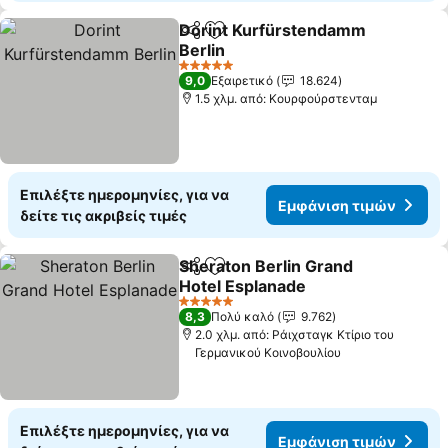
Dorint Kurfürstendamm
Κοινοποίηση
Προσθήκη στα αγαπημένα
Berlin
Εμφάνιση τιμών
5 Αστέρια
9,0
Εξαιρετικό
18.624
1.5 χλμ. από: Κουρφούρστενταμ
Επιλέξτε ημερομηνίες, για να
Εμφάνιση τιμών
δείτε τις ακριβείς τιμές
Sheraton Berlin Grand
Κοινοποίηση
Προσθήκη στα αγαπημένα
Hotel Esplanade
Εμφάνιση τιμών
5 Αστέρια
8,3
Πολύ καλό
9.762
2.0 χλμ. από: Ράιχσταγκ Κτίριο του
Γερμανικού Κοινοβουλίου
Επιλέξτε ημερομηνίες, για να
Εμφάνιση τιμών