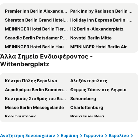
Premier Inn Berlin Alexanderplatz hotel
Park Inn by Radisson Berlin Alexanderplatz
Sheraton Berlin Grand Hotel Esplanade
Holiday Inn Express Berlin - Alexanderplatz By Ihg
MEININGER Hotel Berlin Tiergarten
H2 Berlin-Alexanderplatz
Scandic Berlin Potsdamer Platz
Novotel Berlin Mitte
MEININGER Hotel Berlin Hauptbahnhof
MEININGER Hotel Berlin Airport
Άλλα Σημεία Ενδιαφέροντος -
Maritim proArte Hotel Berlin
Eurostars Berlin
Wittenbergplatz
Hotel Aldea Berlin Centrum
MEININGER Hotel Berlin Mitte Humboldthaus
MEININGER Hotel Berlin East Side Gallery
IntercityHotel Berlin Hauptbahnhof
Κέντρο Πόλης Βερολίνο
Αλεξάντερπλατς
Hampton by Hilton Berlin City Centre Alexanderplatz
The Ritz-Carlton, Berlin
Αεροδρόμιο Berlin Brandenburg
Θέρμες Σάσεν στη Ληψεία
City Guesthouse Pension Berlin
Hotel Riu Plaza Berlin
Κεντρικός Σταθμός του Βερολίνου
Schöneberg
NH Berlin Alexanderplatz
Premier Inn Berlin City Spittelmarkt hotel
Messe Berlin Messegelände
Charlottenburg
Wyndham Garden Berlin Mitte
Titanic Comfort Mitte
Κρόιτσμπεργκ
Prenzlauer Berg
ibis Berlin City Potsdamer Platz
Dorint Kurfürstendamm Berlin
Kreta
Alexanderplatz
a&o Berlin Mitte
greet Berlin Alexanderplatz
Neukölln
Uber Arena
Αναζήτηση Ξενοδοχείων
Ευρώπη
Γερμανία
Βερολίνο
Novotel Suites Berlin City Potsdamer Platz
Meliá Berlin