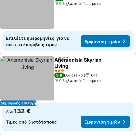
0.5 χλμ. από: Γυρίσματα
Επιλέξτε ημερομηνίες, για να
Εμφάνιση τιμών
δείτε τις ακριβείς τιμές
Anemonisia Skyrian
Κοινοποίηση
Προσθήκη στα αγαπημένα
Living
3 Αστέρια
9,8
Εξαιρετικό
641
0.5 χλμ. από: Γυρίσματα
Δημοφιλής επιλογή
132 €
Από
Τιμές από
3 ιστότοπους
Εμφάνιση τιμών