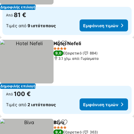
Δημοφιλής επιλογή
81 €
Από
Τιμές από
9 ιστότοπους
Εμφάνιση τιμών
Hotel Nefeli
Κοινοποίηση
Προσθήκη στα αγαπημένα
4 Αστέρια
9,0
Εξαιρετικό
884
3.1 χλμ. από: Γυρίσματα
Δημοφιλής επιλογή
100 €
Από
Τιμές από
2 ιστότοπους
Εμφάνιση τιμών
Βίνα
Κοινοποίηση
Προσθήκη στα αγαπημένα
4 Αστέρια
9,4
Εξαιρετικό
363