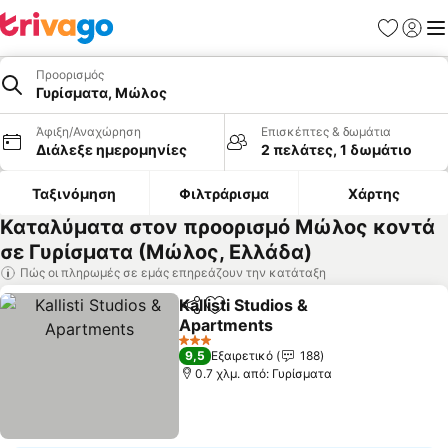
Αγαπημέν
Σύνδε
Με
Προορισμός
Γυρίσματα, Μώλος
Άφιξη/Αναχώρηση
Επισκέπτες & δωμάτια
Διάλεξε ημερομηνίες
2 πελάτες, 1 δωμάτιο
Ταξινόμηση
Φιλτράρισμα
Χάρτης
Καταλύματα στον προορισμό Μώλος κοντά
σε Γυρίσματα (Μώλος, Ελλάδα)
Πώς οι πληρωμές σε εμάς επηρεάζουν την κατάταξη
Kallisti Studios &
Κοινοποίηση
Προσθήκη στα αγαπημένα
Apartments
3 Αστέρια
9,5
Εξαιρετικό
188
0.7 χλμ. από: Γυρίσματα