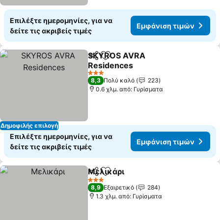
Επιλέξτε ημερομηνίες, για να
Εμφάνιση τιμών
δείτε τις ακριβείς τιμές
SKYROS AVRA
Κοινοποίηση
Προσθήκη στα αγαπημένα
Residences
3 Αστέρια
8,3
Πολύ καλό
223
0.6 χλμ. από: Γυρίσματα
Δημοφιλής επιλογή
Επιλέξτε ημερομηνίες, για να
Εμφάνιση τιμών
δείτε τις ακριβείς τιμές
Μελικάρι
Κοινοποίηση
Προσθήκη στα αγαπημένα
3 Αστέρια
8,9
Εξαιρετικό
284
1.3 χλμ. από: Γυρίσματα