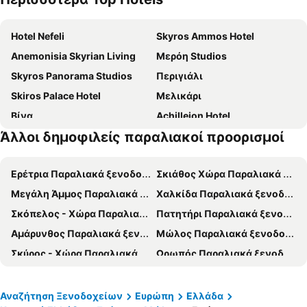
Hotel Nefeli
Skyros Ammos Hotel
Anemonisia Skyrian Living
Μερόη Studios
Skyros Panorama Studios
Περιγιάλι
Skiros Palace Hotel
Μελικάρι
Βίνα
Achilleion Hotel
Άλλοι δημοφιλείς παραλιακοί προορισμοί
Aelia Collection Suites - Adults Friendly
Hydroussa Skyros
Filia Skyros Suites
Georgias House
Ερέτρια Παραλιακά ξενοδοχεία
Σκιάθος Χώρα Παραλιακά ξενοδοχεία
Μεγάλη Άμμος Παραλιακά ξενοδοχεία
Χαλκίδα Παραλιακά ξενοδοχεία
Σκόπελος - Χώρα Παραλιακά ξενοδοχεία
Πατητήρι Παραλιακά ξενοδοχεία
Αμάρυνθος Παραλιακά ξενοδοχεία
Μώλος Παραλιακά ξενοδοχεία
Σκύρος - Χώρα Παραλιακά ξενοδοχεία
Ωρωπός Παραλιακά ξενοδοχεία
Κύμη Παραλιακά ξενοδοχεία
Νέα Στύρα Παραλιακά ξενοδοχεία
Νέο Κλήμα Παραλιακά ξενοδοχεία
Αλιβέρι Παραλιακά ξενοδοχεία
Αναζήτηση Ξενοδοχείων
Ευρώπη
Ελλάδα