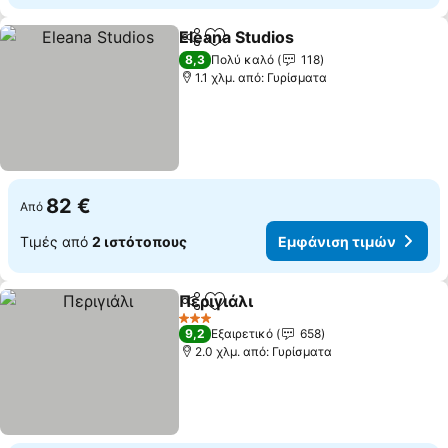
Eleana Studios
Κοινοποίηση
Προσθήκη στα αγαπημένα
8,3
Πολύ καλό
118
1.1 χλμ. από: Γυρίσματα
82 €
Από
Τιμές από
2 ιστότοπους
Εμφάνιση τιμών
Περιγιάλι
Κοινοποίηση
Προσθήκη στα αγαπημένα
3 Αστέρια
9,2
Εξαιρετικό
658
2.0 χλμ. από: Γυρίσματα