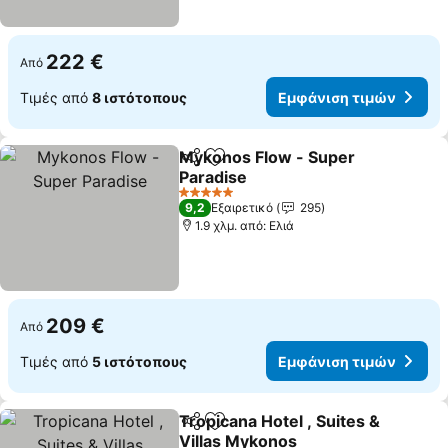
222 €
Από
Τιμές από
8 ιστότοπους
Εμφάνιση τιμών
Mykonos Flow - Super
Κοινοποίηση
Προσθήκη στα αγαπημένα
Paradise
5 Αστέρια
9,2
Εξαιρετικό
295
1.9 χλμ. από: Ελιά
209 €
Από
Τιμές από
5 ιστότοπους
Εμφάνιση τιμών
Tropicana Hotel , Suites &
Κοινοποίηση
Προσθήκη στα αγαπημένα
Villas Mykonos