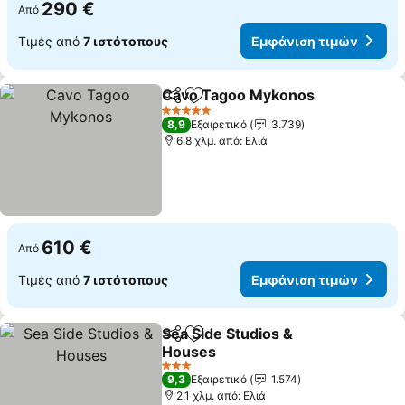
290 €
Από
Τιμές από
7 ιστότοπους
Εμφάνιση τιμών
Cavo Tagoo Mykonos
Κοινοποίηση
Προσθήκη στα αγαπημένα
5 Αστέρια
8,9
Εξαιρετικό
3.739
6.8 χλμ. από: Ελιά
610 €
Από
Τιμές από
7 ιστότοπους
Εμφάνιση τιμών
Sea Side Studios &
Κοινοποίηση
Προσθήκη στα αγαπημένα
Houses
3 Αστέρια
9,3
Εξαιρετικό
1.574
2.1 χλμ. από: Ελιά