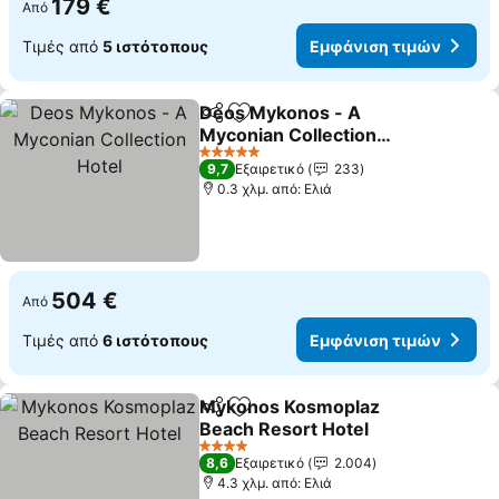
179 €
Από
Τιμές από
5 ιστότοπους
Εμφάνιση τιμών
Deos Mykonos - A
Κοινοποίηση
Προσθήκη στα αγαπημένα
Myconian Collection
Hotel
5 Αστέρια
9,7
Εξαιρετικό
233
0.3 χλμ. από: Ελιά
504 €
Από
Τιμές από
6 ιστότοπους
Εμφάνιση τιμών
Mykonos Kosmoplaz
Κοινοποίηση
Προσθήκη στα αγαπημένα
Beach Resort Hotel
4 Αστέρια
8,6
Εξαιρετικό
2.004
4.3 χλμ. από: Ελιά