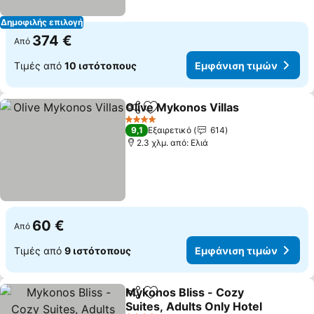
Δημοφιλής επιλογή
374 €
Από
Τιμές από
10 ιστότοπους
Εμφάνιση τιμών
Olive Mykonos Villas
Κοινοποίηση
Προσθήκη στα αγαπημένα
4 Αστέρια
9,1
Εξαιρετικό
614
2.3 χλμ. από: Ελιά
60 €
Από
Τιμές από
9 ιστότοπους
Εμφάνιση τιμών
Mykonos Bliss - Cozy
Κοινοποίηση
Προσθήκη στα αγαπημένα
Suites, Adults Only Hotel