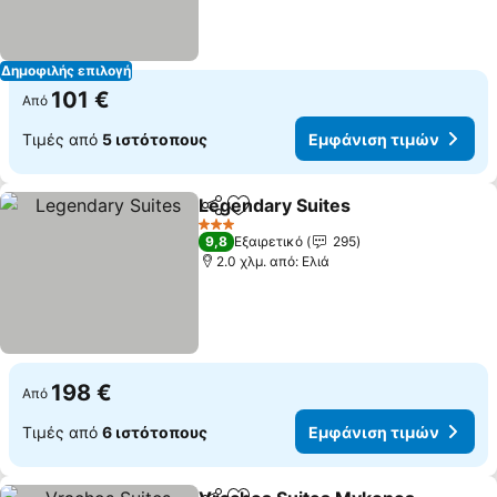
Δημοφιλής επιλογή
101 €
Από
Τιμές από
5 ιστότοπους
Εμφάνιση τιμών
Legendary Suites
Κοινοποίηση
Προσθήκη στα αγαπημένα
3 Αστέρια
9,8
Εξαιρετικό
295
2.0 χλμ. από: Ελιά
198 €
Από
Τιμές από
6 ιστότοπους
Εμφάνιση τιμών