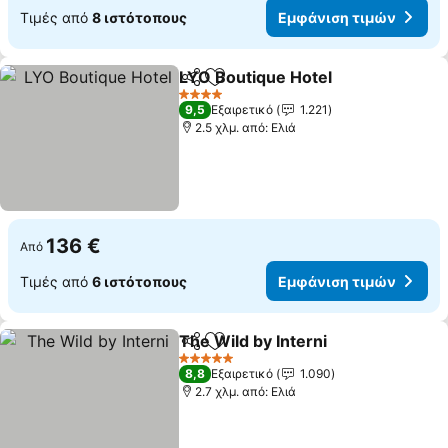
Τιμές από
8 ιστότοπους
Εμφάνιση τιμών
LYO Boutique Hotel
Κοινοποίηση
Προσθήκη στα αγαπημένα
4 Αστέρια
9,5
Εξαιρετικό
1.221
2.5 χλμ. από: Ελιά
136 €
Από
Τιμές από
6 ιστότοπους
Εμφάνιση τιμών
The Wild by Interni
Κοινοποίηση
Προσθήκη στα αγαπημένα
5 Αστέρια
8,8
Εξαιρετικό
1.090
2.7 χλμ. από: Ελιά