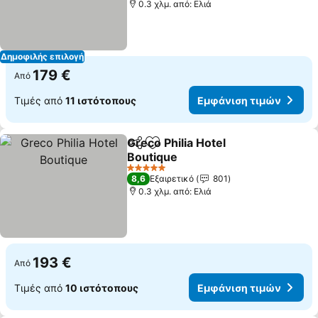
0.3 χλμ. από: Ελιά
Δημοφιλής επιλογή
179 €
Από
Τιμές από
11 ιστότοπους
Εμφάνιση τιμών
Greco Philia Hotel
Κοινοποίηση
Προσθήκη στα αγαπημένα
Boutique
5 Αστέρια
8,6
Εξαιρετικό
801
0.3 χλμ. από: Ελιά
193 €
Από
Τιμές από
10 ιστότοπους
Εμφάνιση τιμών