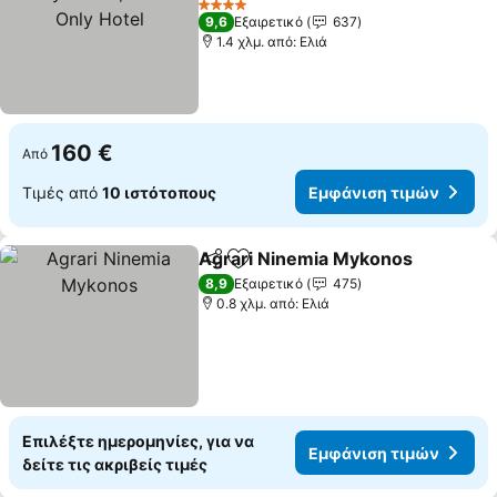
4 Αστέρια
9,6
Εξαιρετικό
637
1.4 χλμ. από: Ελιά
160 €
Από
Τιμές από
10 ιστότοπους
Εμφάνιση τιμών
Agrari Ninemia Mykonos
Κοινοποίηση
Προσθήκη στα αγαπημένα
8,9
Εξαιρετικό
475
0.8 χλμ. από: Ελιά
Επιλέξτε ημερομηνίες, για να
Εμφάνιση τιμών
δείτε τις ακριβείς τιμές