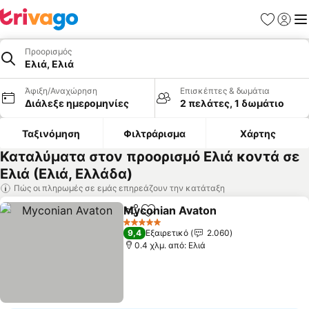
Αγαπημέν
Σύνδε
Με
Προορισμός
Ελιά, Ελιά
Άφιξη/Αναχώρηση
Επισκέπτες & δωμάτια
Διάλεξε ημερομηνίες
2 πελάτες, 1 δωμάτιο
Ταξινόμηση
Φιλτράρισμα
Χάρτης
Καταλύματα στον προορισμό Ελιά κοντά σε
Ελιά (Ελιά, Ελλάδα)
Πώς οι πληρωμές σε εμάς επηρεάζουν την κατάταξη
Myconian Avaton
Κοινοποίηση
Προσθήκη στα αγαπημένα
5 Αστέρια
9,4
Εξαιρετικό
2.060
0.4 χλμ. από: Ελιά