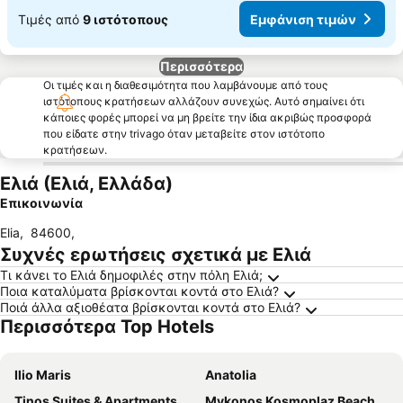
Τιμές από
9 ιστότοπους
Εμφάνιση τιμών
Περισσότερα
Οι τιμές και η διαθεσιμότητα που λαμβάνουμε από τους
ιστότοπους κρατήσεων αλλάζουν συνεχώς. Αυτό σημαίνει ότι
κάποιες φορές μπορεί να μη βρείτε την ίδια ακριβώς προσφορά
που είδατε στην trivago όταν μεταβείτε στον ιστότοπο
κρατήσεων.
Ελιά (Ελιά, Ελλάδα)
Επικοινωνία
Elia
,
84600
,
Συχνές ερωτήσεις σχετικά με Ελιά
Τι κάνει το Ελιά δημοφιλές στην πόλη Ελιά;
Ποια καταλύματα βρίσκονται κοντά στο Ελιά?
Ποιά άλλα αξιοθέατα βρίσκονται κοντά στο Ελιά?
Περισσότερα Top Hotels
Ilio Maris
Anatolia
Tinos Suites & Apartments
Mykonos Kosmoplaz Beach Resort Hotel