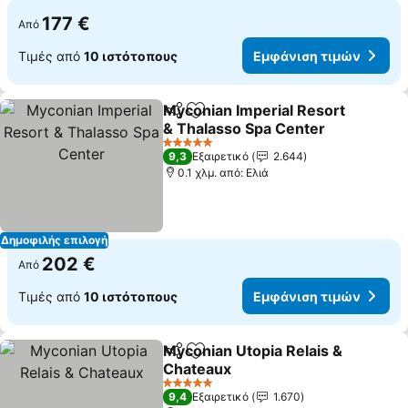
177 €
Από
Τιμές από
10 ιστότοπους
Εμφάνιση τιμών
Myconian Imperial Resort
Κοινοποίηση
Προσθήκη στα αγαπημένα
& Thalasso Spa Center
5 Αστέρια
9,3
Εξαιρετικό
2.644
0.1 χλμ. από: Ελιά
Δημοφιλής επιλογή
202 €
Από
Τιμές από
10 ιστότοπους
Εμφάνιση τιμών
Myconian Utopia Relais &
Κοινοποίηση
Προσθήκη στα αγαπημένα
Chateaux
5 Αστέρια
9,4
Εξαιρετικό
1.670