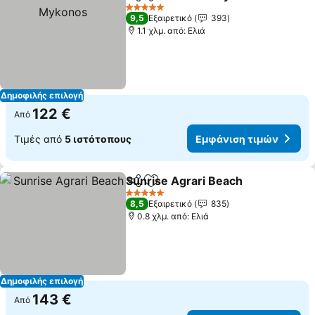
Κοινοποίηση
Προσθήκη στα αγαπημένα
5 Αστέρια
9,5
Εξαιρετικό
393
1.1 χλμ. από: Ελιά
Δημοφιλής επιλογή
122 €
Από
Τιμές από
5 ιστότοπους
Εμφάνιση τιμών
Sunrise Agrari Beach
Κοινοποίηση
Προσθήκη στα αγαπημένα
5 Αστέρια
8,5
Εξαιρετικό
835
0.8 χλμ. από: Ελιά
Δημοφιλής επιλογή
143 €
Από