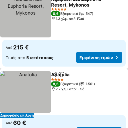
Κοινοποίηση
Προσθήκη στα αγαπημένα
Resort, Mykonos
5 Αστέρια
8,6
Εξαιρετικό
547
1.3 χλμ. από: Ελιά
215 €
Από
Τιμές από
5 ιστότοπους
Εμφάνιση τιμών
Anatolia
Κοινοποίηση
Προσθήκη στα αγαπημένα
4 Αστέρια
8,6
Εξαιρετικό
1.561
2.7 χλμ. από: Ελιά
Δημοφιλής επιλογή
60 €
Από