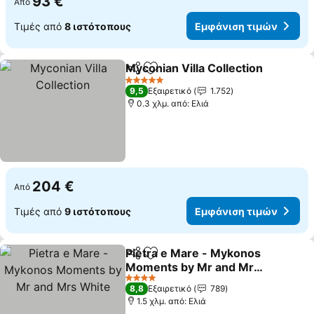
93 €
Από
Τιμές από
8 ιστότοπους
Εμφάνιση τιμών
Myconian Villa Collection
Κοινοποίηση
Προσθήκη στα αγαπημένα
5 Αστέρια
9,5
Εξαιρετικό
1.752
0.3 χλμ. από: Ελιά
204 €
Από
Τιμές από
9 ιστότοπους
Εμφάνιση τιμών
Pietra e Mare - Mykonos
Κοινοποίηση
Προσθήκη στα αγαπημένα
Moments by Mr and Mrs
White
4 Αστέρια
8,8
Εξαιρετικό
789
1.5 χλμ. από: Ελιά