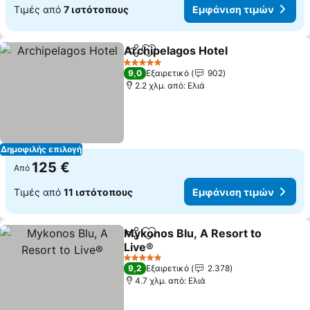
Τιμές από
7 ιστότοπους
Εμφάνιση τιμών
Archipelagos Hotel
Κοινοποίηση
Προσθήκη στα αγαπημένα
5 Αστέρια
9,0
Εξαιρετικό
902
2.2 χλμ. από: Ελιά
Δημοφιλής επιλογή
125 €
Από
Τιμές από
11 ιστότοπους
Εμφάνιση τιμών
Mykonos Blu, A Resort to
Κοινοποίηση
Προσθήκη στα αγαπημένα
Live®
5 Αστέρια
9,2
Εξαιρετικό
2.378
4.7 χλμ. από: Ελιά