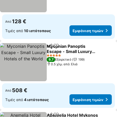
128 €
Από
Τιμές από
10 ιστότοπους
Εμφάνιση τιμών
Myconian Panoptis
Κοινοποίηση
Προσθήκη στα αγαπημένα
Escape - Small Luxury
Hotels of the World
5 Αστέρια
9,7
Εξαιρετικό
199
0.5 χλμ. από: Ελιά
508 €
Από
Τιμές από
4 ιστότοπους
Εμφάνιση τιμών
Anemelia Hotel Mykonos