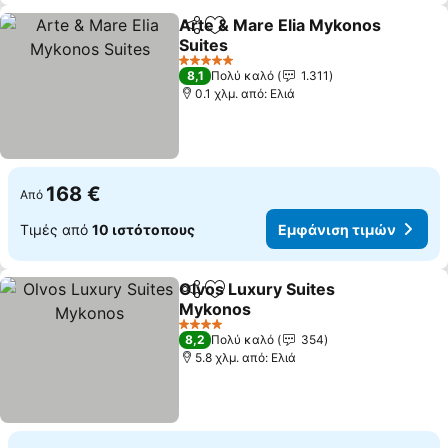
Arte & Mare Elia Mykonos
Κοινοποίηση
Προσθήκη στα αγαπημένα
Suites
5 Αστέρια
8,1
Πολύ καλό
1.311
0.1 χλμ. από: Ελιά
168 €
Από
Τιμές από
10 ιστότοπους
Εμφάνιση τιμών
Olvos Luxury Suites
Κοινοποίηση
Προσθήκη στα αγαπημένα
Mykonos
4 Αστέρια
8,2
Πολύ καλό
354
5.8 χλμ. από: Ελιά