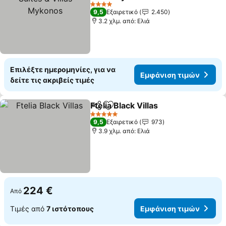
4 Αστέρια
9,5
Εξαιρετικό
2.450
3.2 χλμ. από: Ελιά
Επιλέξτε ημερομηνίες, για να
Εμφάνιση τιμών
δείτε τις ακριβείς τιμές
Ftelia Black Villas
Κοινοποίηση
Προσθήκη στα αγαπημένα
5 Αστέρια
9,5
Εξαιρετικό
973
3.9 χλμ. από: Ελιά
224 €
Από
Τιμές από
7 ιστότοπους
Εμφάνιση τιμών