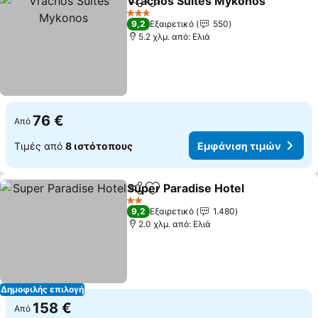
Vrachos Suites Mykonos
Κοινοποίηση
Προσθήκη στα αγαπημένα
3 Αστέρια
9,2
Εξαιρετικό
550
5.2 χλμ. από: Ελιά
76 €
Από
Τιμές από
8 ιστότοπους
Εμφάνιση τιμών
Super Paradise Hotel
Κοινοποίηση
Προσθήκη στα αγαπημένα
2 Αστέρια
9,2
Εξαιρετικό
1.480
2.0 χλμ. από: Ελιά
Δημοφιλής επιλογή
158 €
Από