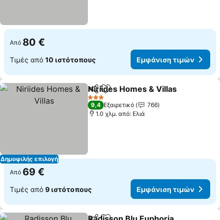
80 €
Από
Τιμές από
10 ιστότοπους
Εμφάνιση τιμών
Niriides Homes & Villas
Κοινοποίηση
Προσθήκη στα αγαπημένα
3 Αστέρια
9,4
Εξαιρετικό
766
1.0 χλμ. από: Ελιά
Δημοφιλής επιλογή
69 €
Από
Τιμές από
9 ιστότοπους
Εμφάνιση τιμών
Radisson Blu Euphoria