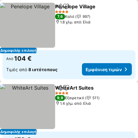
Penelope Village
Κοινοποίηση
Προσθήκη στα αγαπημένα
4 Αστέρια
7,6
Καλό
997
1.8 χλμ. από: Ελιά
Δημοφιλής επιλογή
104 €
Από
Τιμές από
8 ιστότοπους
Εμφάνιση τιμών
WhiteArt Suites
Κοινοποίηση
Προσθήκη στα αγαπημένα
4 Αστέρια
9,9
Εξαιρετικό
511
1.4 χλμ. από: Ελιά
Δημοφιλής επιλογή