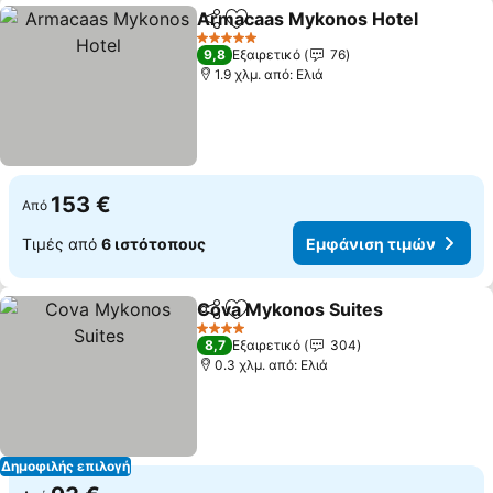
Armacaas Mykonos Hotel
Κοινοποίηση
Προσθήκη στα αγαπημένα
5 Αστέρια
9,8
Εξαιρετικό
76
1.9 χλμ. από: Ελιά
153 €
Από
Τιμές από
6 ιστότοπους
Εμφάνιση τιμών
Cova Mykonos Suites
Κοινοποίηση
Προσθήκη στα αγαπημένα
4 Αστέρια
8,7
Εξαιρετικό
304
0.3 χλμ. από: Ελιά
Δημοφιλής επιλογή