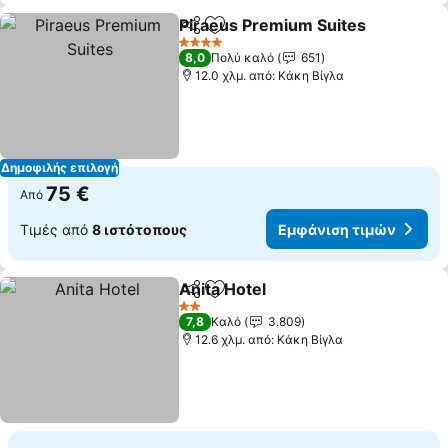
Piraeus Premium Suites
Κοινοποίηση
Προσθήκη στα αγαπημένα
Εμ
4 Αστέρια
8,0
Πολύ καλό
651
12.0 χλμ. από: Κάκη Βίγλα
Δημοφιλής επιλογή
75 €
Από
Τιμές από
8 ιστότοπους
Εμφάνιση τιμών
Anita Hotel
Κοινοποίηση
Προσθήκη στα αγαπημένα
Εμφάνιση τιμώ
2 Αστέρια
7,8
Καλό
3.809
12.6 χλμ. από: Κάκη Βίγλα