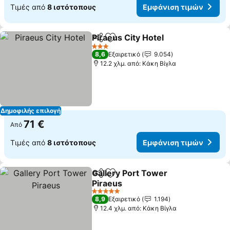
Τιμές από
8 ιστότοπους
Εμφάνιση τιμών
Piraeus City Hotel
Κοινοποίηση
Προσθήκη στα αγαπημένα
Εμφάνισ
3 Αστέρια
8,6
Εξαιρετικό
9.054
12.2 χλμ. από: Κάκη Βίγλα
Δημοφιλής επιλογή
71 €
Από
Τιμές από
8 ιστότοπους
Εμφάνιση τιμών
Gallery Port Tower
Κοινοποίηση
Προσθήκη στα αγαπημένα
Piraeus
Εμφάνιση τιμών
5 Αστέρια
8,9
Εξαιρετικό
1.194
12.4 χλμ. από: Κάκη Βίγλα