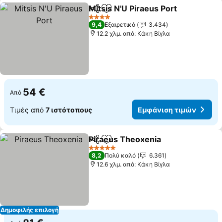
Mitsis N'U Piraeus Port
Κοινοποίηση
Προσθήκη στα αγαπημένα
Εμφ
4 Αστέρια
9,4
Εξαιρετικό
3.434
12.2 χλμ. από: Κάκη Βίγλα
54 €
Από
Τιμές από
7 ιστότοπους
Εμφάνιση τιμών
Piraeus Theoxenia
Κοινοποίηση
Προσθήκη στα αγαπημένα
Εμφάνι
5 Αστέρια
8,2
Πολύ καλό
6.361
12.6 χλμ. από: Κάκη Βίγλα
Δημοφιλής επιλογή