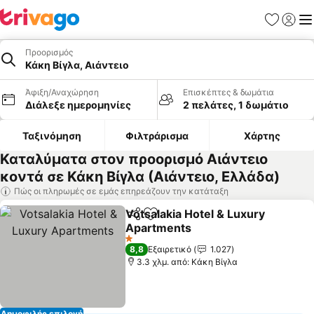
Αγαπημέν
Σύνδε
Με
Προορισμός
Κάκη Βίγλα, Αιάντειο
Άφιξη/Αναχώρηση
Επισκέπτες & δωμάτια
Διάλεξε ημερομηνίες
2 πελάτες, 1 δωμάτιο
Ταξινόμηση
Φιλτράρισμα
Χάρτης
Καταλύματα στον προορισμό Αιάντειο
κοντά σε Κάκη Βίγλα (Αιάντειο, Ελλάδα)
Πώς οι πληρωμές σε εμάς επηρεάζουν την κατάταξη
Votsalakia Hotel & Luxury
Κοινοποίηση
Προσθήκη στα αγαπημένα
Apartments
Εμφάνιση τιμών
1 Αστέρια
8,8
Εξαιρετικό
1.027
3.3 χλμ. από: Κάκη Βίγλα
Δημοφιλής επιλογή