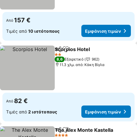
157 €
Από
Τιμές από
10 ιστότοπους
Εμφάνιση τιμών
Scorpios Hotel
Κοινοποίηση
Προσθήκη στα αγαπημένα
Εμφάνιση τ
2 Αστέρια
8,6
Εξαιρετικό
962
11.3 χλμ. από: Κάκη Βίγλα
82 €
Από
Τιμές από
2 ιστότοπους
Εμφάνιση τιμών
The Alex Monte Kastella
Κοινοποίηση
Προσθήκη στα αγαπημένα
Ε