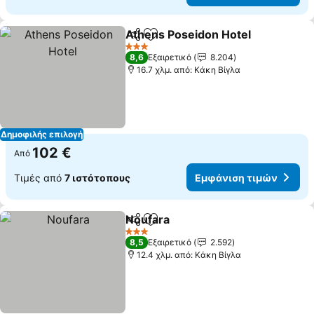
Athens Poseidon Hotel
Κοινοποίηση
Προσθήκη στα αγαπημένα
Εμφ
3 Αστέρια
8,6
Εξαιρετικό
8.204
16.7 χλμ. από: Κάκη Βίγλα
Δημοφιλής επιλογή
102 €
Από
Τιμές από
7 ιστότοπους
Εμφάνιση τιμών
Noufara
Κοινοποίηση
Προσθήκη στα αγαπημένα
Εμφάνιση τιμών
3 Αστέρια
8,5
Εξαιρετικό
2.592
12.4 χλμ. από: Κάκη Βίγλα