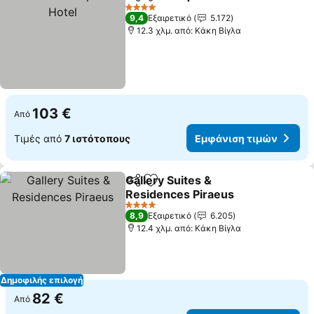
Κοινοποίηση
Προσθήκη στα αγαπημένα
Εμφ
4 Αστέρια
9,4
Εξαιρετικό
5.172
12.3 χλμ. από: Κάκη Βίγλα
103 €
Από
Τιμές από
7 ιστότοπους
Εμφάνιση τιμών
Gallery Suites &
Κοινοποίηση
Προσθήκη στα αγαπημένα
Residences Piraeus
Εμφάνιση τιμών
4 Αστέρια
8,9
Εξαιρετικό
6.205
12.4 χλμ. από: Κάκη Βίγλα
Δημοφιλής επιλογή
82 €
Από