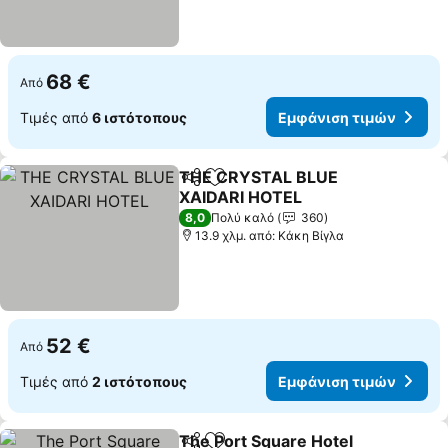
68 €
Από
Τιμές από
6 ιστότοπους
Εμφάνιση τιμών
THE CRYSTAL BLUE
Κοινοποίηση
Προσθήκη στα αγαπημένα
XAIDARI HOTEL
Εμφάνιση τιμών
8,0
Πολύ καλό
360
13.9 χλμ. από: Κάκη Βίγλα
52 €
Από
Τιμές από
2 ιστότοπους
Εμφάνιση τιμών
The Port Square Hotel