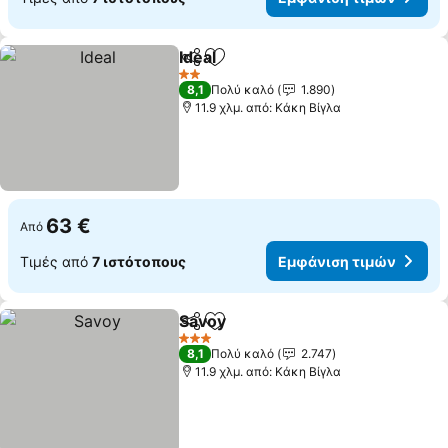
Ideal
Κοινοποίηση
Προσθήκη στα αγαπημένα
Εμφάνιση τιμών
2 Αστέρια
8,1
Πολύ καλό
1.890
11.9 χλμ. από: Κάκη Βίγλα
63 €
Από
Τιμές από
7 ιστότοπους
Εμφάνιση τιμών
Savoy
Κοινοποίηση
Προσθήκη στα αγαπημένα
Εμφάνιση τιμών
3 Αστέρια
8,1
Πολύ καλό
2.747
11.9 χλμ. από: Κάκη Βίγλα