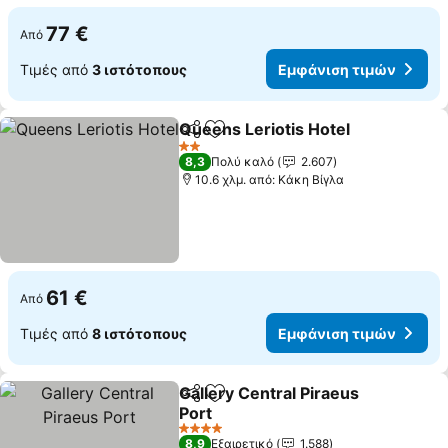
77 €
Από
Τιμές από
3 ιστότοπους
Εμφάνιση τιμών
Queens Leriotis Hotel
Κοινοποίηση
Προσθήκη στα αγαπημένα
Εμφ
2 Αστέρια
8,3
Πολύ καλό
2.607
10.6 χλμ. από: Κάκη Βίγλα
61 €
Από
Τιμές από
8 ιστότοπους
Εμφάνιση τιμών
Gallery Central Piraeus
Κοινοποίηση
Προσθήκη στα αγαπημένα
Port
Εμφάνιση τιμών
4 Αστέρια
8,9
Εξαιρετικό
1.588