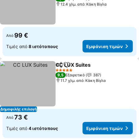
12.4 χλμ. από: Κάκη Βίγλα
99 €
Από
Τιμές από
8 ιστότοπους
Εμφάνιση τιμών
CC LUX Suites
Κοινοποίηση
Προσθήκη στα αγαπημένα
Εμφάνιση τ
5 Αστέρια
9,5
Εξαιρετικό
387
11.7 χλμ. από: Κάκη Βίγλα
Δημοφιλής επιλογή
73 €
Από
Τιμές από
4 ιστότοπους
Εμφάνιση τιμών