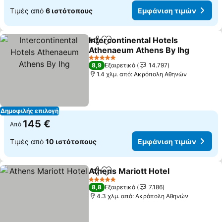
Τιμές από
6 ιστότοπους
Εμφάνιση τιμών
Intercontinental Hotels
Κοινοποίηση
Προσθήκη στα αγαπημένα
Athenaeum Athens By Ihg
Εμφάνιση τιμών
5 Αστέρια
8,9
Εξαιρετικό
14.797
1.4 χλμ. από: Ακρόπολη Αθηνών
Δημοφιλής επιλογή
145 €
Από
Τιμές από
10 ιστότοπους
Εμφάνιση τιμών
Athens Mariott Hotel
Κοινοποίηση
Προσθήκη στα αγαπημένα
Εμφά
5 Αστέρια
8,8
Εξαιρετικό
7.186
4.3 χλμ. από: Ακρόπολη Αθηνών