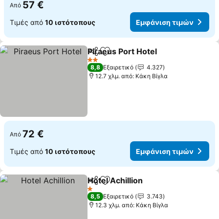
57 €
Από
Τιμές από
10 ιστότοπους
Εμφάνιση τιμών
Piraeus Port Hotel
Κοινοποίηση
Προσθήκη στα αγαπημένα
Εμφάνισ
2 Αστέρια
8,8
Εξαιρετικό
4.327
12.7 χλμ. από: Κάκη Βίγλα
72 €
Από
Τιμές από
10 ιστότοπους
Εμφάνιση τιμών
Hotel Achillion
Κοινοποίηση
Προσθήκη στα αγαπημένα
Εμφάνιση τ
1 Αστέρια
8,5
Εξαιρετικό
3.743
12.3 χλμ. από: Κάκη Βίγλα