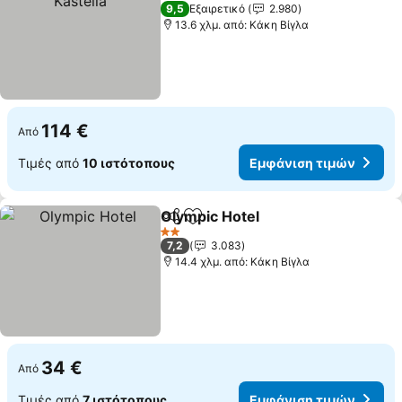
4 Αστέρια
9,5
Εξαιρετικό
2.980
13.6 χλμ. από: Κάκη Βίγλα
114 €
Από
Τιμές από
10 ιστότοπους
Εμφάνιση τιμών
Olympic Hotel
Κοινοποίηση
Προσθήκη στα αγαπημένα
Εμφάνιση τ
2 Αστέρια
7,2
3.083
14.4 χλμ. από: Κάκη Βίγλα
34 €
Από
Τιμές από
7 ιστότοπους
Εμφάνιση τιμών