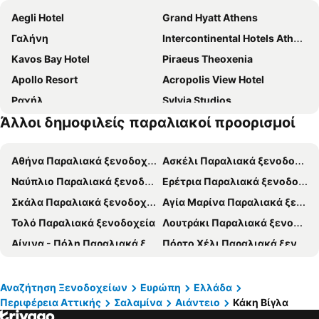
Aegli Hotel
Grand Hyatt Athens
Γαλήνη
Intercontinental Hotels Athenaeum Athens By Ihg
Kavos Bay Hotel
Piraeus Theoxenia
Apollo Resort
Acropolis View Hotel
Ραχήλ
Sylvia Studios
Άλλοι δημοφιλείς παραλιακοί προορισμοί
Hotel Myrmidon
Hotel Avra
Αργώ
Aianteion Bay Luxury Hotel & Suites
Αθήνα Παραλιακά ξενοδοχεία
Ασκέλι Παραλιακά ξενοδοχεία
Δανάη
Mistral
Ναύπλιο Παραλιακά ξενοδοχεία
Ερέτρια Παραλιακά ξενοδοχεία
Vagia Traditional Hotel
Olympic Hotel
Σκάλα Παραλιακά ξενοδοχεία
Αγία Μαρίνα Παραλιακά ξενοδοχεία
Hotel Galaxy
Anita Hotel
Τολό Παραλιακά ξενοδοχεία
Λουτράκι Παραλιακά ξενοδοχεία
Filon
GOLDEN BEACH
Αίγινα - Πόλη Παραλιακά ξενοδοχεία
Πόρτο Χέλι Παραλιακά ξενοδοχεία
Captain's Rooms
The Park Hotel Piraeus
Χαλκίδα Παραλιακά ξενοδοχεία
Πειραιάς Παραλιακά ξενοδοχεία
Votsalakia Hotel & Luxury Apartments
Hotel Sandy Beach
Ύδρα Παραλιακά ξενοδοχεία
Ξυλόκαστρο Παραλιακά ξενοδοχεία
blue Hotel
Okupa
Αναζήτηση Ξενοδοχείων
Ευρώπη
Ελλάδα
Περιφέρεια Αττικής
Σαλαμίνα
Αιάντειο
Κάκη Βίγλα
Σπέτσες Παραλιακά ξενοδοχεία
Μέθανα Παραλιακά ξενοδοχεία
Athens Avenue Hotel
LUX Hotel