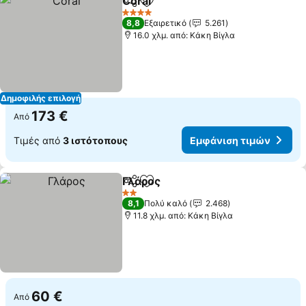
Coral
Κοινοποίηση
Προσθήκη στα αγαπημένα
Εμφάνιση τιμών
4 Αστέρια
8,8
Εξαιρετικό
5.261
16.0 χλμ. από: Κάκη Βίγλα
Δημοφιλής επιλογή
173 €
Από
Τιμές από
3 ιστότοπους
Εμφάνιση τιμών
Γλάρος
Κοινοποίηση
Προσθήκη στα αγαπημένα
Εμφάνιση τιμών
2 Αστέρια
8,1
Πολύ καλό
2.468
11.8 χλμ. από: Κάκη Βίγλα
60 €
Από