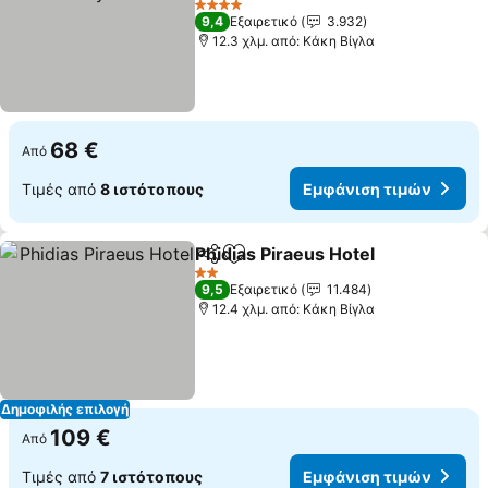
Εμφάνιση τιμών
4 Αστέρια
9,4
Εξαιρετικό
3.932
12.3 χλμ. από: Κάκη Βίγλα
68 €
Από
Τιμές από
8 ιστότοπους
Εμφάνιση τιμών
Phidias Piraeus Hotel
Κοινοποίηση
Προσθήκη στα αγαπημένα
Εμφά
2 Αστέρια
9,5
Εξαιρετικό
11.484
12.4 χλμ. από: Κάκη Βίγλα
Δημοφιλής επιλογή
109 €
Από
Τιμές από
7 ιστότοπους
Εμφάνιση τιμών