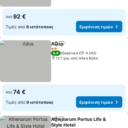
92 €
Από
Τιμές από
6 ιστότοπους
Εμφάνιση τιμών
Λίλια
Κοινοποίηση
Προσθήκη στα αγαπημένα
Εμφάνιση τιμών
2 Αστέρια
8,6
Εξαιρετικό
4.242
12.7 χλμ. από: Κάκη Βίγλα
74 €
Από
Τιμές από
9 ιστότοπους
Εμφάνιση τιμών
Athenarum Portus Life &
Κοινοποίηση
Προσθήκη στα αγαπημένα
Style Hotel