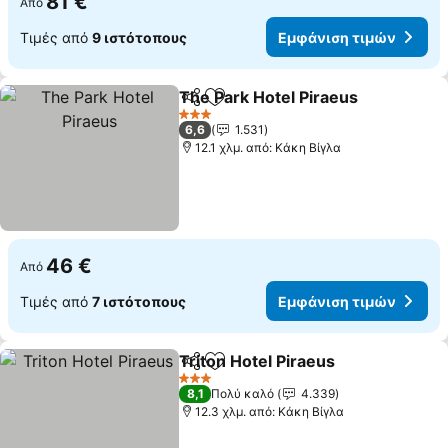
81 €
Από
Τιμές από
9 ιστότοπους
Εμφάνιση τιμών
The Park Hotel Piraeus
Κοινοποίηση
Προσθήκη στα αγαπημένα
Εμφ
3 Αστέρια
6,6
1.531
12.1 χλμ. από: Κάκη Βίγλα
46 €
Από
Τιμές από
7 ιστότοπους
Εμφάνιση τιμών
Triton Hotel Piraeus
Κοινοποίηση
Προσθήκη στα αγαπημένα
Εμφάν
3 Αστέρια
8,1
Πολύ καλό
4.339
12.3 χλμ. από: Κάκη Βίγλα