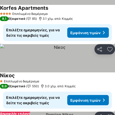
Korfes Apartments
Επιπλωμένο διαμέρισμα
4 Αστέρια
9,1
Εξαιρετικό
85
3.1 χλμ. από: Κομμός
Επιλέξτε ημερομηνίες, για να
Εμφάνιση τιμών
δείτε τις ακριβείς τιμές
Κοινοποί
Πρ
Νίκος
Επιπλωμένο διαμέρισμα
1 Αστέρια
9,0
Εξαιρετικό
550
3.0 χλμ. από: Κομμός
Επιλέξτε ημερομηνίες, για να
Εμφάνιση τιμών
δείτε τις ακριβείς τιμές
Δημοφιλής επιλογή