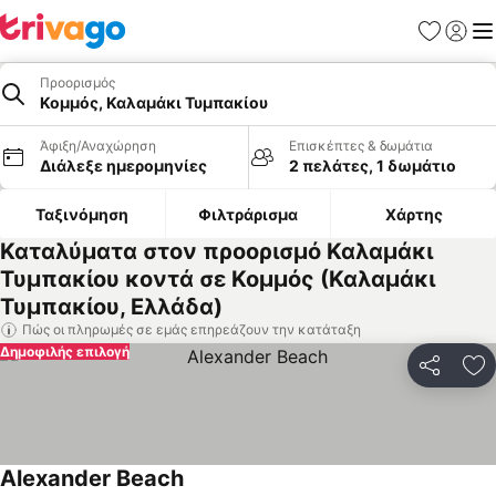
Αγαπημέν
Σύνδε
Με
Προορισμός
Κομμός, Καλαμάκι Τυμπακίου
Άφιξη/Αναχώρηση
Επισκέπτες & δωμάτια
Διάλεξε ημερομηνίες
2 πελάτες, 1 δωμάτιο
Ταξινόμηση
Φιλτράρισμα
Χάρτης
Καταλύματα στον προορισμό Καλαμάκι
Τυμπακίου κοντά σε Κομμός (Καλαμάκι
Τυμπακίου, Ελλάδα)
Πώς οι πληρωμές σε εμάς επηρεάζουν την κατάταξη
Δημοφιλής επιλογή
Κοινοποί
Πρ
Alexander Beach