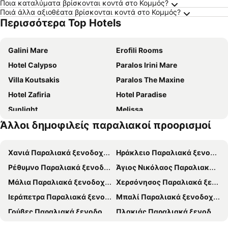
Ποια καταλύματα βρίσκονται κοντά στο Κομμός?
Ποιά άλλα αξιοθέατα βρίσκονται κοντά στο Κομμός?
Περισσότερα Top Hotels
Galini Mare
Erofili Rooms
Hotel Calypso
Paralos Irini Mare
Villa Koutsakis
Paralos The Maxine
Hotel Zafiria
Hotel Paradise
Sunlight
Melissa
Άλλοι δημοφιλείς παραλιακοί προορισμοί
Akteon Rooms
Ξενοδοχείο Ίδη
Bella Vita Style rooms & apartments
Palazzo Greco
Χανιά Παραλιακά ξενοδοχεία
Ηράκλειο Παραλιακά ξενοδοχεία
Minos
Alexander Beach
Ρέθυμνο Παραλιακά ξενοδοχεία
Άγιος Νικόλαος Παραλιακά ξενοδοχεία
Νέος Μάταλα πρώην Ξενοφών
Pension Nikos
Μάλια Παραλιακά ξενοδοχεία
Χερσόνησος Παραλιακά ξενοδοχεία
Eva Marina Hotel
Adonis Hotel
Ιεράπετρα Παραλιακά ξενοδοχεία
Μπαλί Παραλιακά ξενοδοχεία
Astoria
Hotel Areti
Γούβες Παραλιακά ξενοδοχεία
Πλακιάς Παραλιακά ξενοδοχεία
ARTEMIS beach studios
Matala Bay Hotel
Ελούντα Παραλιακά ξενοδοχεία
Πλατανιάς Χανίων Παραλιακά ξενοδοχεία
Βίλλα Δημήτρης
Matala View