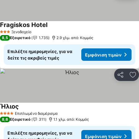
Fragiskos Hotel
Ξενοδοχείο
3 Αστέρια
8,5
Εξαιρετικό
1.735
2.9 χλμ. από: Κομμός
Επιλέξτε ημερομηνίες, για να
Εμφάνιση τιμών
δείτε τις ακριβείς τιμές
Κοινοποί
Πρ
Ήλιος
Επιπλωμένο διαμέρισμα
4 Αστέρια
8,6
Εξαιρετικό
311
1.1 χλμ. από: Κομμός
Επιλέξτε ημερομηνίες, για να
Εμφάνιση τιμών