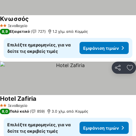
Κνωσσός
Ξενοδοχείο
2 Αστέρια
8,9
Εξαιρετικό
727
1.2 χλμ. από: Κομμός
Επιλέξτε ημερομηνίες, για να
Εμφάνιση τιμών
δείτε τις ακριβείς τιμές
Κοινοποί
Πρ
Hotel Zafiria
Ξενοδοχείο
2 Αστέρια
8,0
Πολύ καλό
859
3.0 χλμ. από: Κομμός
Επιλέξτε ημερομηνίες, για να
Εμφάνιση τιμών
δείτε τις ακριβείς τιμές