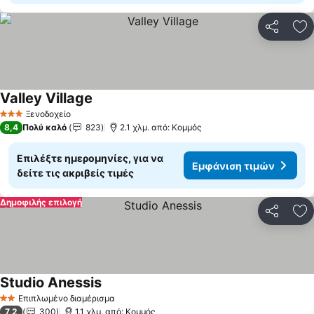
Κοινοποί
Πρ
Valley Village
Ξενοδοχείο
3 Αστέρια
8,4
Πολύ καλό
823
2.1 χλμ. από: Κομμός
Επιλέξτε ημερομηνίες, για να
Εμφάνιση τιμών
δείτε τις ακριβείς τιμές
Δημοφιλής επιλογή
Κοινοποί
Πρ
Studio Anessis
Επιπλωμένο διαμέρισμα
2 Αστέρια
7,2
300
1.1 χλμ. από: Κομμός