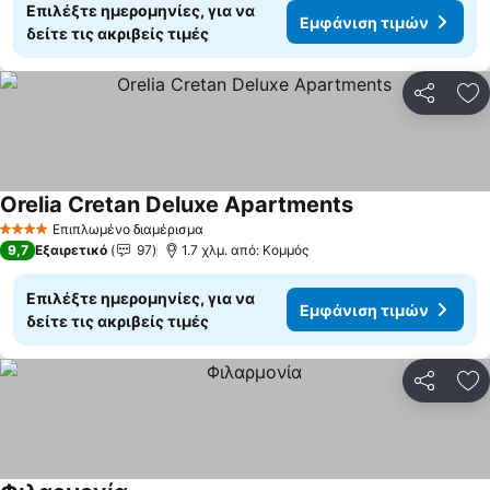
Επιλέξτε ημερομηνίες, για να
Εμφάνιση τιμών
δείτε τις ακριβείς τιμές
Κοινοποί
Πρ
Orelia Cretan Deluxe Apartments
Επιπλωμένο διαμέρισμα
4 Αστέρια
9,7
Εξαιρετικό
97
1.7 χλμ. από: Κομμός
Επιλέξτε ημερομηνίες, για να
Εμφάνιση τιμών
δείτε τις ακριβείς τιμές
Κοινοποί
Πρ