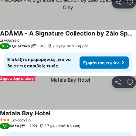
Κοινοποί
Πρ
ADĀMA - A Signature Collection by Zálo Spaces - Adults Only
Ξενοδοχείο
9,6
Εξαιρετικό
108
2.8 χλμ. από: Κομμός
Επιλέξτε ημερομηνίες, για να
Εμφάνιση τιμών
δείτε τις ακριβείς τιμές
Δημοφιλής επιλογή
Κοινοποί
Πρ
Matala Bay Hotel
Ξενοδοχείο
3 Αστέρια
7,9
Καλό
1.292
2.7 χλμ. από: Κομμός