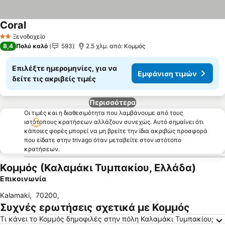
Coral
Ξενοδοχείο
2 Αστέρια
8,4
Πολύ καλό
593
2.5 χλμ. από: Κομμός
Επιλέξτε ημερομηνίες, για να
Εμφάνιση τιμών
δείτε τις ακριβείς τιμές
Περισσότερα
Οι τιμές και η διαθεσιμότητα που λαμβάνουμε από τους
ιστότοπους κρατήσεων αλλάζουν συνεχώς. Αυτό σημαίνει ότι
κάποιες φορές μπορεί να μη βρείτε την ίδια ακριβώς προσφορά
που είδατε στην trivago όταν μεταβείτε στον ιστότοπο
κρατήσεων.
Κομμός (Καλαμάκι Τυμπακίου, Ελλάδα)
Επικοινωνία
Kalamaki
,
70200
,
Συχνές ερωτήσεις σχετικά με Κομμός
Τι κάνει το Κομμός δημοφιλές στην πόλη Καλαμάκι Τυμπακίου;