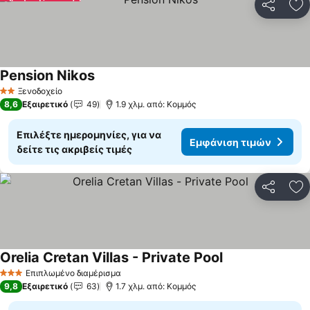
Κοινοποί
Πρ
Pension Nikos
Ξενοδοχείο
2 Αστέρια
8,6
Εξαιρετικό
49
1.9 χλμ. από: Κομμός
Επιλέξτε ημερομηνίες, για να
Εμφάνιση τιμών
δείτε τις ακριβείς τιμές
Κοινοποί
Πρ
Orelia Cretan Villas - Private Pool
Επιπλωμένο διαμέρισμα
3 Αστέρια
9,8
Εξαιρετικό
63
1.7 χλμ. από: Κομμός