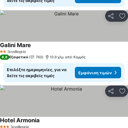
δείτε τις ακριβείς τιμές
Κοινοποί
Πρ
Galini Mare
Ξενοδοχείο
2 Αστέρια
8,8
Εξαιρετικό
763
10.9 χλμ. από: Κομμός
Επιλέξτε ημερομηνίες, για να
Εμφάνιση τιμών
δείτε τις ακριβείς τιμές
Κοινοποί
Πρ
Hotel Armonia
Ξενοδοχείο