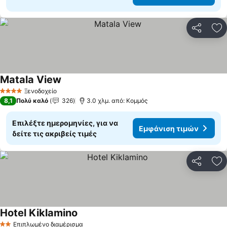
Κοινοποί
Πρ
Matala View
Ξενοδοχείο
4 Αστέρια
8,1
Πολύ καλό
326
3.0 χλμ. από: Κομμός
Επιλέξτε ημερομηνίες, για να
Εμφάνιση τιμών
δείτε τις ακριβείς τιμές
Κοινοποί
Πρ
Hotel Kiklamino
Επιπλωμένο διαμέρισμα