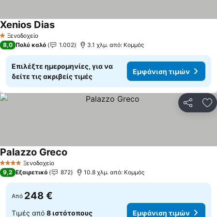
Xenios Dias
Ξενοδοχείο
1 Αστέρια
8,0
Πολύ καλό
1.002
3.1 χλμ. από: Κομμός
Επιλέξτε ημερομηνίες, για να
Εμφάνιση τιμών
δείτε τις ακριβείς τιμές
Κοινοποί
Πρ
Palazzo Greco
Ξενοδοχείο
4 Αστέρια
9,2
Εξαιρετικό
872
10.8 χλμ. από: Κομμός
248 €
Από
Τιμές από
8 ιστότοπους
Εμφάνιση τιμών