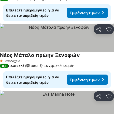
Επιλέξτε ημερομηνίες, για να
Εμφάνιση τιμών
δείτε τις ακριβείς τιμές
Κοινοποί
Πρ
Νέος Μάταλα πρώην Ξενοφών
Ξενοδοχείο
1 Αστέρια
8,1
Πολύ καλό
485
2.5 χλμ. από: Κομμός
Επιλέξτε ημερομηνίες, για να
Εμφάνιση τιμών
δείτε τις ακριβείς τιμές
Κοινοποί
Πρ