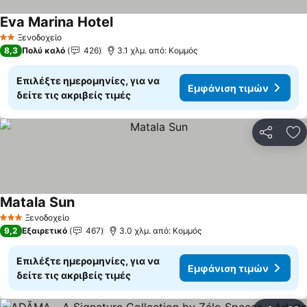
Eva Marina Hotel
Ξενοδοχείο
2 Αστέρια
8,3
Πολύ καλό
426
3.1 χλμ. από: Κομμός
Επιλέξτε ημερομηνίες, για να
Εμφάνιση τιμών
δείτε τις ακριβείς τιμές
Κοινοποί
Πρ
Matala Sun
Ξενοδοχείο
3 Αστέρια
9,2
Εξαιρετικό
467
3.0 χλμ. από: Κομμός
Επιλέξτε ημερομηνίες, για να
Εμφάνιση τιμών
δείτε τις ακριβείς τιμές