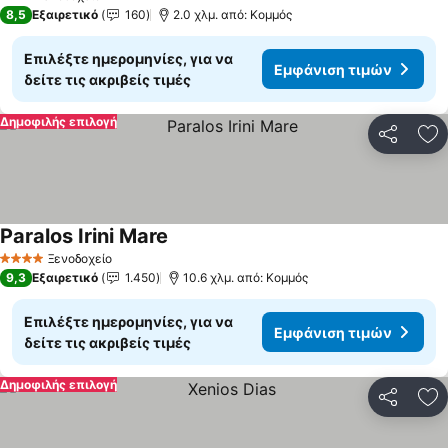
3 Αστέρια
8,5
Εξαιρετικό
160
2.0 χλμ. από: Κομμός
Επιλέξτε ημερομηνίες, για να
Εμφάνιση τιμών
δείτε τις ακριβείς τιμές
Δημοφιλής επιλογή
Κοινοποί
Πρ
Paralos Irini Mare
Ξενοδοχείο
4 Αστέρια
9,3
Εξαιρετικό
1.450
10.6 χλμ. από: Κομμός
Επιλέξτε ημερομηνίες, για να
Εμφάνιση τιμών
δείτε τις ακριβείς τιμές
Δημοφιλής επιλογή
Κοινοποί
Πρ