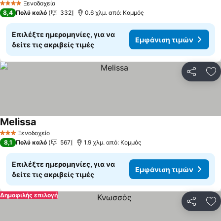
Ξενοδοχείο
4 Αστέρια
8,4
Πολύ καλό
332
0.6 χλμ. από: Κομμός
Επιλέξτε ημερομηνίες, για να
Εμφάνιση τιμών
δείτε τις ακριβείς τιμές
Κοινοποί
Πρ
Melissa
Ξενοδοχείο
3 Αστέρια
8,1
Πολύ καλό
567
1.9 χλμ. από: Κομμός
Επιλέξτε ημερομηνίες, για να
Εμφάνιση τιμών
δείτε τις ακριβείς τιμές
Δημοφιλής επιλογή
Κοινοποί
Πρ