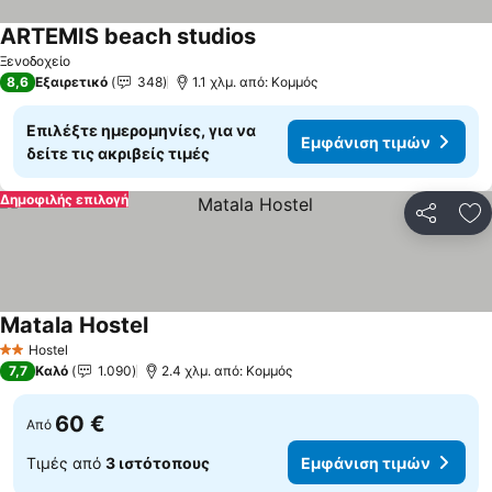
ARTEMIS beach studios
Ξενοδοχείο
8,6
Εξαιρετικό
348
1.1 χλμ. από: Κομμός
Επιλέξτε ημερομηνίες, για να
Εμφάνιση τιμών
δείτε τις ακριβείς τιμές
Δημοφιλής επιλογή
Κοινοποί
Πρ
Matala Hostel
Hostel
2 Αστέρια
7,7
Καλό
1.090
2.4 χλμ. από: Κομμός
60 €
Από
Τιμές από
3 ιστότοπους
Εμφάνιση τιμών