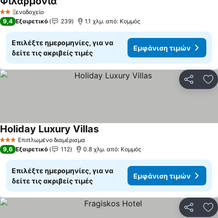
Φιλαρμονία
Ξενοδοχείο
2 Αστέρια
9,4
Εξαιρετικό
239
1.1 χλμ. από: Κομμός
Επιλέξτε ημερομηνίες, για να
Εμφάνιση τιμών
δείτε τις ακριβείς τιμές
Κοινοποί
Πρ
Holiday Luxury Villas
Επιπλωμένο διαμέρισμα
3 Αστέρια
9,6
Εξαιρετικό
112
0.8 χλμ. από: Κομμός
Επιλέξτε ημερομηνίες, για να
Εμφάνιση τιμών
δείτε τις ακριβείς τιμές
Κοινοποί
Πρ