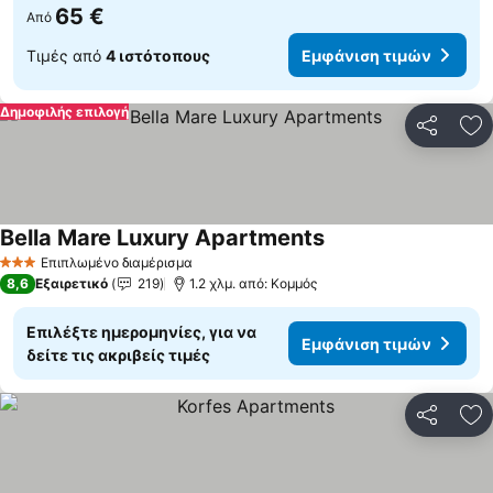
65 €
Από
Τιμές από
4 ιστότοπους
Εμφάνιση τιμών
Δημοφιλής επιλογή
Κοινοποί
Πρ
Bella Mare Luxury Apartments
Επιπλωμένο διαμέρισμα
3 Αστέρια
8,6
Εξαιρετικό
219
1.2 χλμ. από: Κομμός
Επιλέξτε ημερομηνίες, για να
Εμφάνιση τιμών
δείτε τις ακριβείς τιμές
Κοινοποί
Πρ