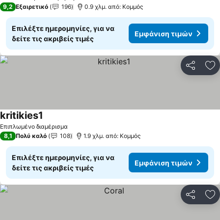
2 Αστέρια
9,2
Εξαιρετικό
196
0.9 χλμ. από: Κομμός
Επιλέξτε ημερομηνίες, για να
Εμφάνιση τιμών
δείτε τις ακριβείς τιμές
Κοινοποί
Πρ
kritikies1
Επιπλωμένο διαμέρισμα
8,1
Πολύ καλό
108
1.9 χλμ. από: Κομμός
Επιλέξτε ημερομηνίες, για να
Εμφάνιση τιμών
δείτε τις ακριβείς τιμές
Κοινοποί
Πρ