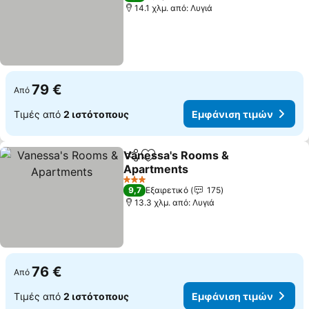
14.1 χλμ. από: Λυγιά
79 €
Από
Τιμές από
2 ιστότοπους
Εμφάνιση τιμών
Vanessa's Rooms &
Κοινοποίηση
Προσθήκη στα αγαπημένα
Apartments
3 Αστέρια
9,7
Εξαιρετικό
175
13.3 χλμ. από: Λυγιά
76 €
Από
Τιμές από
2 ιστότοπους
Εμφάνιση τιμών