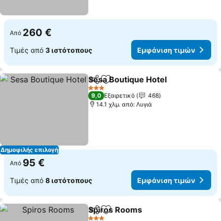
260 €
Από
Τιμές από
3 ιστότοπους
Εμφάνιση τιμών
Sesa Boutique Hotel
Κοινοποίηση
Προσθήκη στα αγαπημένα
3 Αστέρια
9,0
Εξαιρετικό
468
14.1 χλμ. από: Λυγιά
Δημοφιλής επιλογή
95 €
Από
Τιμές από
8 ιστότοπους
Εμφάνιση τιμών
Spiros Rooms
Κοινοποίηση
Προσθήκη στα αγαπημένα