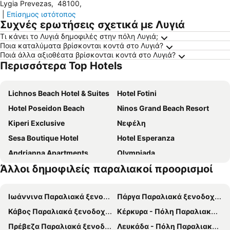
Lygia Prevezas
,
48100
,
|
Επίσημος ιστότοπος
Συχνές ερωτήσεις σχετικά με Λυγιά
Τι κάνει το Λυγιά δημοφιλές στην πόλη Λυγιά;
Ποια καταλύματα βρίσκονται κοντά στο Λυγιά?
Ποιά άλλα αξιοθέατα βρίσκονται κοντά στο Λυγιά?
Περισσότερα Top Hotels
Lichnos Beach Hotel & Suites
Hotel Fotini
Hotel Poseidon Beach
Ninos Grand Beach Resort
Kiperi Exclusive
Νεφέλη
Sesa Boutique Hotel
Hotel Esperanza
Andrianna Apartments
Olympiada
Άλλοι δημοφιλείς παραλιακοί προορισμοί
Mesogeios 2000
Enjoy Lichnos Bay Village, Camping, Hotel and Apartments
Villa Ionio
Αχέρων
Ιωάννινα Παραλιακά ξενοδοχεία
Πάργα Παραλιακά ξενοδοχεία
Caretta - Caretta
Πανόραμα
Κάβος Παραλιακά ξενοδοχεία
Κέρκυρα - Πόλη Παραλιακά ξενοδοχεία
Hotel Loukas Vrachos
Hotel Alexandros
Πρέβεζα Παραλιακά ξενοδοχεία
Λευκάδα - Πόλη Παραλιακά ξενοδοχεία
Κανάλι
Hotel Ionian Theoxenia