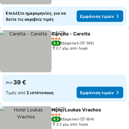
Επιλέξτε ημερομηνίες, για να
Εμφάνιση τιμών
δείτε τις ακριβείς τιμές
Caretta - Caretta
Κοινοποίηση
Προσθήκη στα αγαπημένα
3 Αστέρια
9,5
Εξαιρετικό
563
0.7 χλμ. από: Λυγιά
39 €
Από
Τιμές από
2 ιστότοπους
Εμφάνιση τιμών
Hotel Loukas Vrachos
Κοινοποίηση
Προσθήκη στα αγαπημένα
3 Αστέρια
9,5
Εξαιρετικό
604
3.3 χλμ. από: Λυγιά