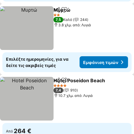
Μυρτώ
Κοινοποίηση
Προσθήκη στα αγαπημένα
2 Αστέρια
7,5
Καλό
244
3.8 χλμ. από: Λυγιά
Επιλέξτε ημερομηνίες, για να
Εμφάνιση τιμών
δείτε τις ακριβείς τιμές
Hotel Poseidon Beach
Κοινοποίηση
Προσθήκη στα αγαπημένα
4 Αστέρια
7,4
910
10.7 χλμ. από: Λυγιά
264 €
Από