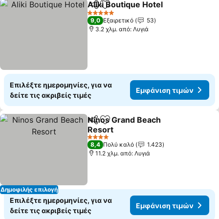
Aliki Boutique Hotel
Κοινοποίηση
Προσθήκη στα αγαπημένα
5 Αστέρια
9,0
Εξαιρετικό
53
3.2 χλμ. από: Λυγιά
Επιλέξτε ημερομηνίες, για να
Εμφάνιση τιμών
δείτε τις ακριβείς τιμές
Ninos Grand Beach
Κοινοποίηση
Προσθήκη στα αγαπημένα
Resort
4 Αστέρια
8,4
Πολύ καλό
1.423
11.2 χλμ. από: Λυγιά
Δημοφιλής επιλογή
Επιλέξτε ημερομηνίες, για να
Εμφάνιση τιμών
δείτε τις ακριβείς τιμές