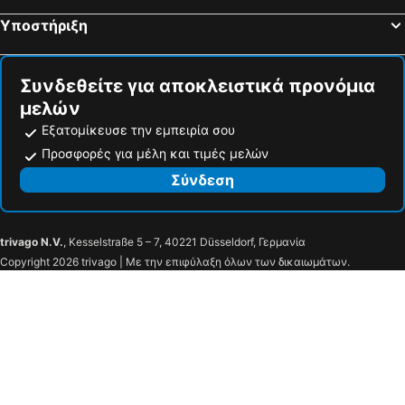
Αρίστη Παραλιακά ξενοδοχεία
Άρτα Παραλιακά ξενοδοχεία
Βράχος
Terra Kotta
Υποστήριξη
Μύτικας Παραλιακά ξενοδοχεία
Αχαράβη Παραλιακά ξενοδοχεία
V - Del Mar
Συνδεθείτε για αποκλειστικά προνόμια
μελών
Εξατομίκευσε την εμπειρία σου
Προσφορές για μέλη και τιμές μελών
Σύνδεση
trivago N.V.
, Kesselstraße 5 – 7, 40221 Düsseldorf, Γερμανία
Copyright 2026 trivago | Με την επιφύλαξη όλων των δικαιωμάτων.