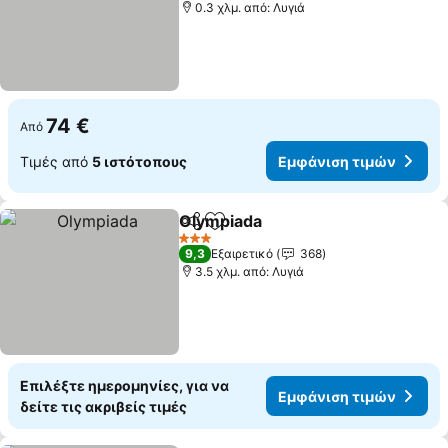
0.3 χλμ. από: Λυγιά
74 €
Από
Τιμές από
5 ιστότοπους
Εμφάνιση τιμών
Olympiada
Κοινοποίηση
Προσθήκη στα αγαπημένα
3 Αστέρια
9,3
Εξαιρετικό
368
3.5 χλμ. από: Λυγιά
Επιλέξτε ημερομηνίες, για να
Εμφάνιση τιμών
δείτε τις ακριβείς τιμές