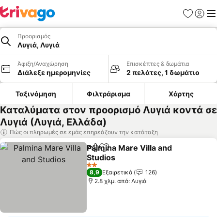
Αγαπημέν
Σύνδε
Με
Προορισμός
Λυγιά, Λυγιά
Άφιξη/Αναχώρηση
Επισκέπτες & δωμάτια
Διάλεξε ημερομηνίες
2 πελάτες, 1 δωμάτιο
Ταξινόμηση
Φιλτράρισμα
Χάρτης
Καταλύματα στον προορισμό Λυγιά κοντά σε
Λυγιά (Λυγιά, Ελλάδα)
Πώς οι πληρωμές σε εμάς επηρεάζουν την κατάταξη
Palmina Mare Villa and
Κοινοποίηση
Προσθήκη στα αγαπημένα
Studios
2 Αστέρια
8,9
Εξαιρετικό
126
2.8 χλμ. από: Λυγιά