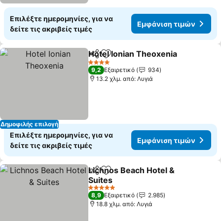
Επιλέξτε ημερομηνίες, για να
Εμφάνιση τιμών
δείτε τις ακριβείς τιμές
Hotel Ionian Theoxenia
Κοινοποίηση
Προσθήκη στα αγαπημένα
4 Αστέρια
9,2
Εξαιρετικό
934
13.2 χλμ. από: Λυγιά
Δημοφιλής επιλογή
Επιλέξτε ημερομηνίες, για να
Εμφάνιση τιμών
δείτε τις ακριβείς τιμές
Lichnos Beach Hotel &
Κοινοποίηση
Προσθήκη στα αγαπημένα
Suites
5 Αστέρια
8,9
Εξαιρετικό
2.985
18.8 χλμ. από: Λυγιά