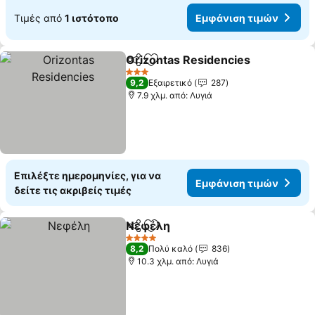
Τιμές από
1 ιστότοπο
Εμφάνιση τιμών
Orizontas Residencies
Κοινοποίηση
Προσθήκη στα αγαπημένα
3 Αστέρια
9,2
Εξαιρετικό
287
7.9 χλμ. από: Λυγιά
Επιλέξτε ημερομηνίες, για να
Εμφάνιση τιμών
δείτε τις ακριβείς τιμές
Νεφέλη
Κοινοποίηση
Προσθήκη στα αγαπημένα
4 Αστέρια
8,2
Πολύ καλό
836
10.3 χλμ. από: Λυγιά