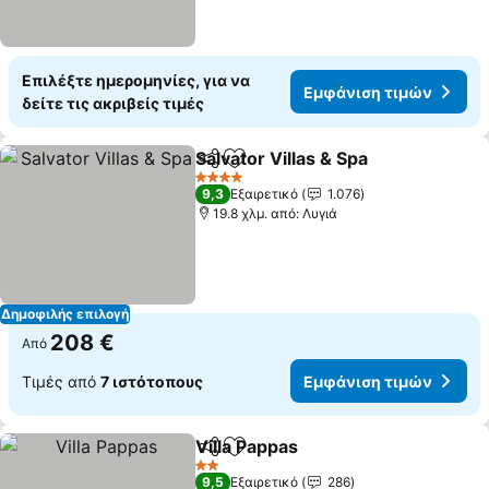
Επιλέξτε ημερομηνίες, για να
Εμφάνιση τιμών
δείτε τις ακριβείς τιμές
Salvator Villas & Spa
Κοινοποίηση
Προσθήκη στα αγαπημένα
4 Αστέρια
9,3
Εξαιρετικό
1.076
19.8 χλμ. από: Λυγιά
Δημοφιλής επιλογή
208 €
Από
Τιμές από
7 ιστότοπους
Εμφάνιση τιμών
Villa Pappas
Κοινοποίηση
Προσθήκη στα αγαπημένα
2 Αστέρια
9,5
Εξαιρετικό
286