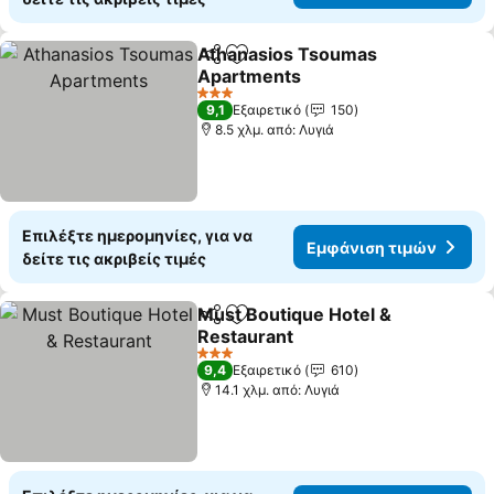
Athanasios Tsoumas
Κοινοποίηση
Προσθήκη στα αγαπημένα
Apartments
3 Αστέρια
9,1
Εξαιρετικό
150
8.5 χλμ. από: Λυγιά
Επιλέξτε ημερομηνίες, για να
Εμφάνιση τιμών
δείτε τις ακριβείς τιμές
Must Boutique Hotel &
Κοινοποίηση
Προσθήκη στα αγαπημένα
Restaurant
3 Αστέρια
9,4
Εξαιρετικό
610
14.1 χλμ. από: Λυγιά