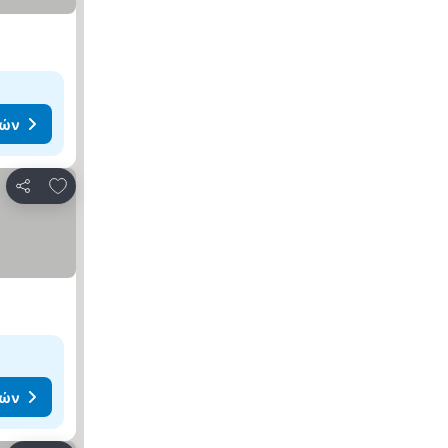
μών
Προσθήκη στα αγαπημένα
Κοινοποίηση
μών