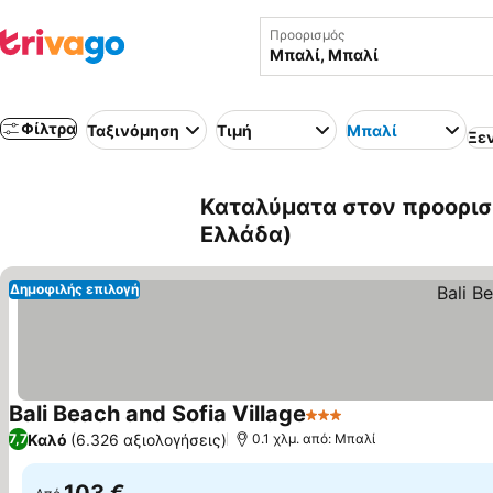
Προορισμός
Φίλτρα
Ταξινόμηση
Τιμή
Μπαλί
Ξε
Καταλύματα στον προορισ
Ελλάδα)
Δημοφιλής επιλογή
Bali Beach and Sofia Village
3 Αστέρια
Καλό
(6.326 αξιολογήσεις)
7,7
0.1 χλμ. από: Μπαλί