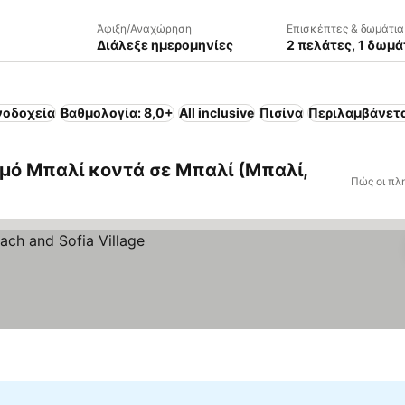
Άφιξη/Αναχώρηση
Επισκέπτες & δωμάτια
Διάλεξε ημερομηνίες
2 πελάτες, 1 δωμά
νοδοχεία
Βαθμολογία: 8,0+
All inclusive
Πισίνα
Περιλαμβάνετ
μό Μπαλί κοντά σε Μπαλί (Μπαλί,
Πώς οι πλ