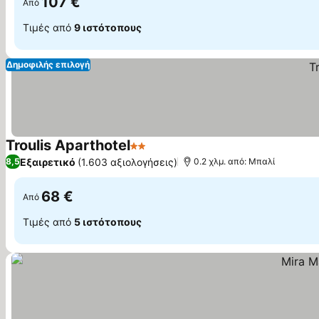
107 €
Από
Τιμές από
9 ιστότοπους
Δημοφιλής επιλογή
Troulis Aparthotel
2 Αστέρια
Εξαιρετικό
(1.603 αξιολογήσεις)
8,5
0.2 χλμ. από: Μπαλί
68 €
Από
Τιμές από
5 ιστότοπους