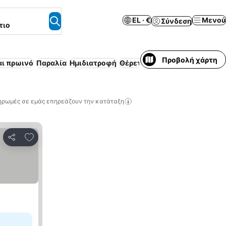
EL · €
Μενού
Σύνδεση
τιο
Προβολή χάρτη
αι πρωινό
Παραλία
Ημιδιατροφή
Θέρετρο
Ασύρματο ίντερνετ
ηρωμές σε εμάς επηρεάζουν την κατάταξη
Προσθήκη στα αγαπημένα
Κοινοποίηση