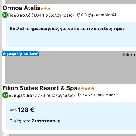
Ormos Atalia
3 Αστέρια
Πολύ καλό
(1.044 αξιολογήσεις)
8,1
0.3 χλμ. από: Μπαλί
Επιλέξτε ημερομηνίες, για να δείτε τις ακριβείς τιμές
Δημοφιλής επιλογή
Filion Suites Resort & Spa
5 Αστέρια
Εξαιρετικό
(7.773 αξιολογήσεις)
8,8
2.4 χλμ. από: Μπαλί
128 €
Από
Τιμές από
7 ιστότοπους