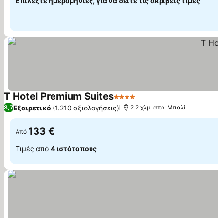
Επιλέξτε ημερομηνίες, για να δείτε τις ακριβείς τιμές
T Hotel Premium Suites
4 Αστέρια
Εξαιρετικό
(1.210 αξιολογήσεις)
8,7
2.2 χλμ. από: Μπαλί
133 €
Από
Τιμές από
4 ιστότοπους