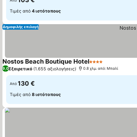
103 €
Από
Τιμές από
4 ιστότοπους
Δημοφιλής επιλογή
Nostos Beach Boutique Hotel
4 Αστέρια
Εξαιρετικό
(1.655 αξιολογήσεις)
9,0
0.8 χλμ. από: Μπαλί
130 €
Από
Τιμές από
8 ιστότοπους