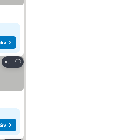
μών
Προσθήκη στα αγαπημένα
Κοινοποίηση
μών