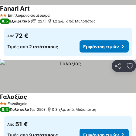
Fanari Art
Εμφάνιση τιμών
Επιπλωμένο διαμέρισμα
2 Αστέρια
8,5
Εξαιρετικό
227
1.2 χλμ. από: Μυλοπότας
72 €
Από
Τιμές από
2 ιστότοπους
Εμφάνιση τιμών
Κοινοποί
Πρ
Γαλαξίας
Εμφάνιση τιμών
Ξενοδοχείο
2 Αστέρια
8,4
Πολύ καλό
250
0.3 χλμ. από: Μυλοπότας
51 €
Από
Τιμές από
9 ιστότοπους
Εμφάνιση τιμών