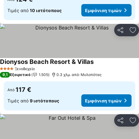
Τιμές από
10 ιστότοπους
Εμφάνιση τιμών
Κοινοποί
Πρ
Dionysos Beach Resort & Villas
Εμφάνιση τιμών
Ξενοδοχείο
4 Αστέρια
9,1
Εξαιρετικό
1.505
0.3 χλμ. από: Μυλοπότας
117 €
Από
Τιμές από
9 ιστότοπους
Εμφάνιση τιμών
Κοινοποί
Πρ