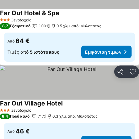
Far Out Hotel & Spa
Εμφάνιση τιμών
Ξενοδοχείο
3 Αστέρια
8,7
Εξαιρετικό
1.001
0.5 χλμ. από: Μυλοπότας
64 €
Από
Τιμές από
5 ιστότοπους
Εμφάνιση τιμών
Κοινοποί
Πρ
Far Out Village Hotel
Εμφάνιση τιμών
Ξενοδοχείο
3 Αστέρια
8,4
Πολύ καλό
717
0.3 χλμ. από: Μυλοπότας
46 €
Από