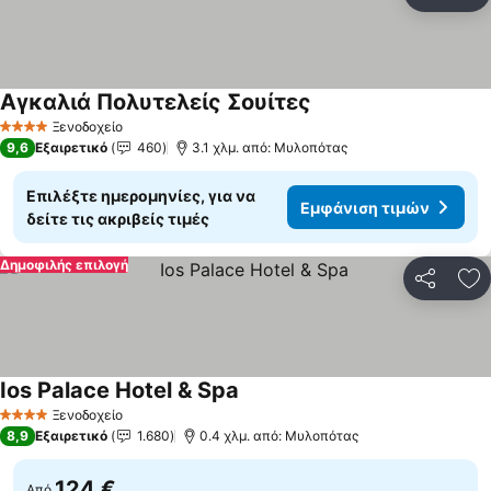
Κοινοποί
Πρ
Αγκαλιά Πολυτελείς Σουίτες
Εμφάνιση τιμών
Ξενοδοχείο
4 Αστέρια
9,6
Εξαιρετικό
460
3.1 χλμ. από: Μυλοπότας
Επιλέξτε ημερομηνίες, για να
Εμφάνιση τιμών
δείτε τις ακριβείς τιμές
Δημοφιλής επιλογή
Κοινοποί
Πρ
Ios Palace Hotel & Spa
Εμφάνιση τιμών
Ξενοδοχείο
4 Αστέρια
8,9
Εξαιρετικό
1.680
0.4 χλμ. από: Μυλοπότας
124 €
Από