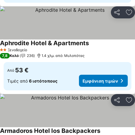
Κοινοποί
Πρ
Aphrodite Hotel & Apartments
Εμφάνιση τιμών
Ξενοδοχείο
2 Αστέρια
7,8
Καλό
236
1.4 χλμ. από: Μυλοπότας
53 €
Από
Τιμές από
6 ιστότοπους
Εμφάνιση τιμών
Κοινοποί
Πρ
Armadoros Hotel Ios Backpackers
Εμφάνιση τιμώ