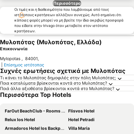
Περισσότερα
Οι τιμές και η διαθεσιμότητα που λαμβάνουμε από τους
ιστότοπους κρατήσεων αλλάζουν συνεχώς. Αυτό σημαίνει ότι
κάποιες φορές μπορεί να μη βρείτε την ίδια ακριβώς προσφορά
που είδατε στην trivago όταν μεταβείτε στον ιστότοπο
κρατήσεων.
Μυλοπότας (Μυλοπότας, Ελλάδα)
Επικοινωνία
Mylopotas
,
84001
,
|
Επίσημος ιστότοπος
Συχνές ερωτήσεις σχετικά με Μυλοπότας
Τι κάνει το Μυλοπότας δημοφιλές στην πόλη Μυλοπότας;
Ποια καταλύματα βρίσκονται κοντά στο Μυλοπότας?
Ποιά άλλα αξιοθέατα βρίσκονται κοντά στο Μυλοπότας?
Περισσότερα Top Hotels
FarOut BeachClub - Rooms & Camping
Flisvos Hotel
Relux Ios Hotel
Hotel Petradi
Armadoros Hotel Ios Backpackers
Villa Maria