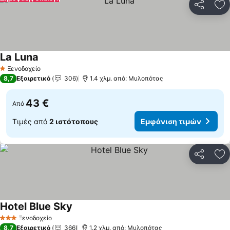
Κοινοποί
Πρ
La Luna
Εμφάνιση τιμών
Ξενοδοχείο
1 Αστέρια
8,7
Εξαιρετικό
306
1.4 χλμ. από: Μυλοπότας
43 €
Από
Τιμές από
2 ιστότοπους
Εμφάνιση τιμών
Κοινοποί
Πρ
Hotel Blue Sky
Εμφάνιση τιμών
Ξενοδοχείο
3 Αστέρια
8,7
Εξαιρετικό
366
1.2 χλμ. από: Μυλοπότας