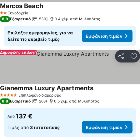
Marcos Beach
Εμφάνιση τιμών
Ξενοδοχείο
2 Αστέρια
8,9
Εξαιρετικό
530
0.4 χλμ. από: Μυλοπότας
Επιλέξτε ημερομηνίες, για να
Εμφάνιση τιμών
δείτε τις ακριβείς τιμές
Δημοφιλής επιλογή
Κοινοποί
Πρ
Gianemma Luxury Apartments
Εμφάνιση τιμών
Επιπλωμένο διαμέρισμα
5 Αστέρια
8,8
Εξαιρετικό
268
0.5 χλμ. από: Μυλοπότας
137 €
Από
Τιμές από
3 ιστότοπους
Εμφάνιση τιμών