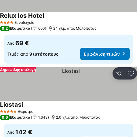
Relux Ios Hotel
Εμφάνιση τιμών
Ξενοδοχείο
4 Αστέρια
9,2
Εξαιρετικό
660
2.1 χλμ. από: Μυλοπότας
69 €
Από
Τιμές από
9 ιστότοπους
Εμφάνιση τιμών
Δημοφιλής επιλογή
Κοινοποί
Πρ
Liostasi
Εμφάνιση τιμών
Θέρετρο
5 Αστέρια
9,6
Εξαιρετικό
1.643
2.0 χλμ. από: Μυλοπότας
142 €
Από