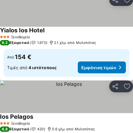
Κοινοποί
Πρ
Yialos Ios Hotel
Εμφάνιση τιμών
Ξενοδοχείο
3 Αστέρια
9,2
Εξαιρετικό
1.673
2.1 χλμ. από: Μυλοπότας
154 €
Από
Τιμές από
4 ιστότοπους
Εμφάνιση τιμών
Κοινοποί
Πρ
Ios Pelagos
Εμφάνιση τιμών
Ξενοδοχείο
3 Αστέρια
8,8
Εξαιρετικό
420
0.6 χλμ. από: Μυλοπότας