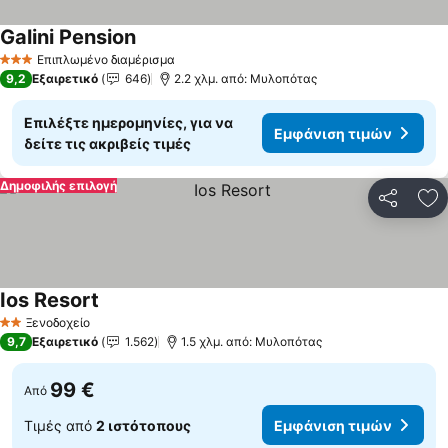
Galini Pension
Εμφάνιση τιμών
Επιπλωμένο διαμέρισμα
3 Αστέρια
9,2
Εξαιρετικό
646
2.2 χλμ. από: Μυλοπότας
Επιλέξτε ημερομηνίες, για να
Εμφάνιση τιμών
δείτε τις ακριβείς τιμές
Δημοφιλής επιλογή
Κοινοποί
Πρ
Ios Resort
Εμφάνιση τιμών
Ξενοδοχείο
2 Αστέρια
9,7
Εξαιρετικό
1.562
1.5 χλμ. από: Μυλοπότας
99 €
Από
Τιμές από
2 ιστότοπους
Εμφάνιση τιμών