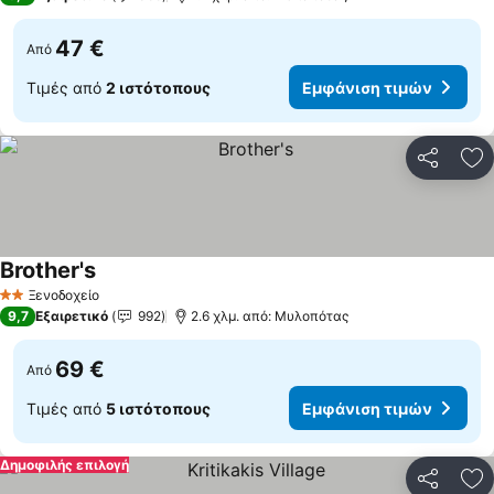
47 €
Από
Τιμές από
2 ιστότοπους
Εμφάνιση τιμών
Κοινοποί
Πρ
Brother's
Εμφάνιση τιμών
Ξενοδοχείο
2 Αστέρια
9,7
Εξαιρετικό
992
2.6 χλμ. από: Μυλοπότας
69 €
Από
Τιμές από
5 ιστότοπους
Εμφάνιση τιμών
Δημοφιλής επιλογή
Κοινοποί
Πρ