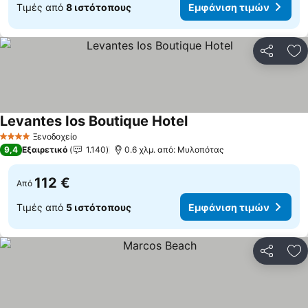
Τιμές από
8 ιστότοπους
Εμφάνιση τιμών
Κοινοποί
Πρ
Levantes Ios Boutique Hotel
Εμφάνιση τιμών
Ξενοδοχείο
4 Αστέρια
9,4
Εξαιρετικό
1.140
0.6 χλμ. από: Μυλοπότας
112 €
Από
Τιμές από
5 ιστότοπους
Εμφάνιση τιμών
Κοινοποί
Πρ