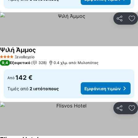
Κοινοποί
Πρ
Ψιλή Άμμος
Εμφάνιση τιμών
Ξενοδοχείο
4 Αστέρια
9,4
Εξαιρετικό
328
0.4 χλμ. από: Μυλοπότας
142 €
Από
Τιμές από
2 ιστότοπους
Εμφάνιση τιμών
Κοινοποί
Πρ