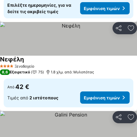
Επιλέξτε ημερομηνίες, για να
Εμφάνιση τιμών
δείτε τις ακριβείς τιμές
Κοινοποί
Πρ
Νεφέλη
Εμφάνιση τιμών
Ξενοδοχείο
4 Αστέρια
8,6
Εξαιρετικό
75
1.8 χλμ. από: Μυλοπότας
42 €
Από
Τιμές από
2 ιστότοπους
Εμφάνιση τιμών
Κοινοποί
Πρ