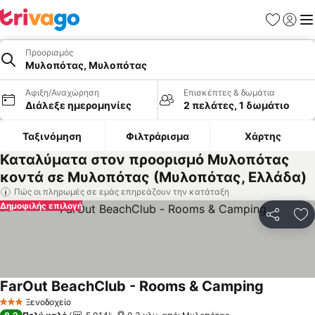
Αγαπημέν
Σύνδε
Με
Προορισμός
Μυλοπότας, Μυλοπότας
Άφιξη/Αναχώρηση
Επισκέπτες & δωμάτια
Διάλεξε ημερομηνίες
2 πελάτες, 1 δωμάτιο
Ταξινόμηση
Φιλτράρισμα
Χάρτης
Καταλύματα στον προορισμό Μυλοπότας
κοντά σε Μυλοπότας (Μυλοπότας, Ελλάδα)
Πώς οι πληρωμές σε εμάς επηρεάζουν την κατάταξη
Δημοφιλής επιλογή
Κοινοποί
Πρ
FarOut BeachClub - Rooms & Camping
Εμφάνιση
Ξενοδοχείο
3 Αστέρια