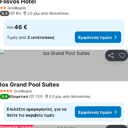
Flisvos Hotel
Εμφάνιση τιμών
Ξενοδοχείο
2 Αστέρια
6,3
81
2.0 χλμ. από: Μυλοπότας
46 €
Από
Τιμές από
2 ιστότοπους
Εμφάνιση τιμών
Κοινοποί
Πρ
Ios Grand Pool Suites
Εμφάνιση τιμών
Ξενοδοχείο
4 Αστέρια
9,6
Εξαιρετικό
131
0.5 χλμ. από: Μυλοπότας
Επιλέξτε ημερομηνίες, για να
Εμφάνιση τιμών
δείτε τις ακριβείς τιμές
Δημοφιλής επιλογή