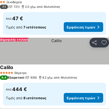
Ξενοδοχείο
2 Αστέρια
7,1
721
2.0 χλμ. από: Μυλοπότας
47 €
Από
Τιμές από
7 ιστότοπους
Εμφάνιση τιμών
Δημοφιλής επιλογή
Κοινοποί
Πρ
Calilo
Εμφάνιση τιμών
Θέρετρο
5 Αστέρια
9,4
Εξαιρετικό
936
8.2 χλμ. από: Μυλοπότας
444 €
Από
Τιμές από
8 ιστότοπους
Εμφάνιση τιμών