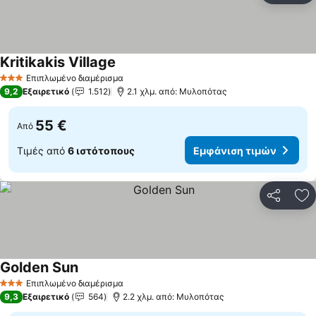
Kritikakis Village
Εμφάνιση τιμών
Επιπλωμένο διαμέρισμα
3 Αστέρια
9,2
Εξαιρετικό
1.512
2.1 χλμ. από: Μυλοπότας
55 €
Από
Τιμές από
6 ιστότοπους
Εμφάνιση τιμών
Κοινοποί
Πρ
Golden Sun
Εμφάνιση τιμών
Επιπλωμένο διαμέρισμα
3 Αστέρια
9,3
Εξαιρετικό
564
2.2 χλμ. από: Μυλοπότας