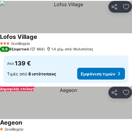
Κοινοποί
Πρ
Lofos Village
Εμφάνιση τιμών
Ξενοδοχείο
3 Αστέρια
9,6
Εξαιρετικό
864
1.4 χλμ. από: Μυλοπότας
139 €
Από
Τιμές από
8 ιστότοπους
Εμφάνιση τιμών
Δημοφιλής επιλογή
Κοινοποί
Πρ
Aegeon
Εμφάνιση τιμών
Ξενοδοχείο
1 Αστέρια