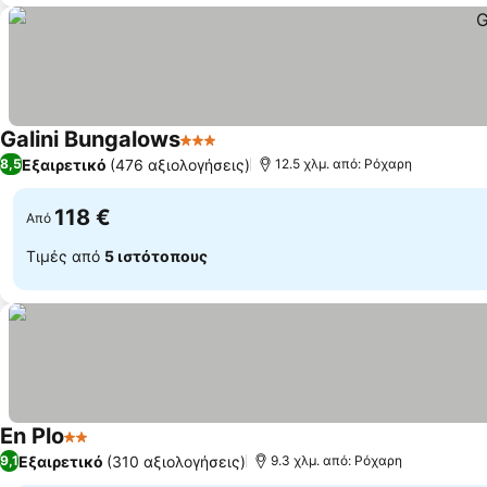
Galini Bungalows
3 Αστέρια
Εμφάνιση τιμών
Εξαιρετικό
(476 αξιολογήσεις)
8,5
12.5 χλμ. από: Ρόχαρη
118 €
Από
Τιμές από
5 ιστότοπους
En Plo
2 Αστέρια
Εμφάνιση τιμών
Εξαιρετικό
(310 αξιολογήσεις)
9,1
9.3 χλμ. από: Ρόχαρη