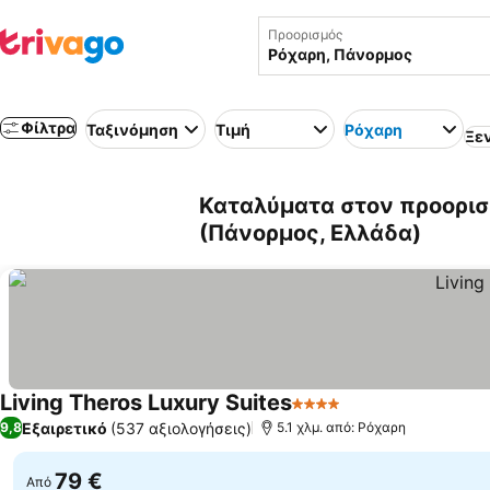
Προορισμός
Φίλτρα
Ταξινόμηση
Τιμή
Ρόχαρη
Ξε
Καταλύματα στον προορισ
(Πάνορμος, Ελλάδα)
Living Theros Luxury Suites
4 Αστέρια
Εμφάνιση τιμών
Εξαιρετικό
(537 αξιολογήσεις)
9,8
5.1 χλμ. από: Ρόχαρη
79 €
Από