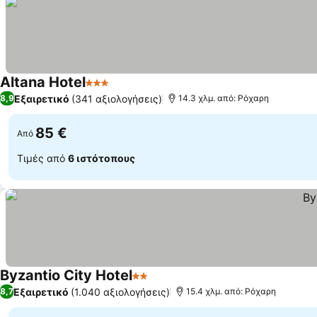
Altana Hotel
3 Αστέρια
Εμφάνιση τιμών
Εξαιρετικό
(341 αξιολογήσεις)
8,9
14.3 χλμ. από: Ρόχαρη
85 €
Από
Τιμές από
6 ιστότοπους
Byzantio City Hotel
2 Αστέρια
Εμφάνιση τιμών
Εξαιρετικό
(1.040 αξιολογήσεις)
8,7
15.4 χλμ. από: Ρόχαρη