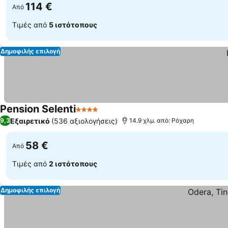
114 €
Από
Τιμές από
5 ιστότοπους
Δημοφιλής επιλογή
Pension Selenti
4 Αστέρια
Εμφάνιση τιμών
Εξαιρετικό
(536 αξιολογήσεις)
9,3
14.9 χλμ. από: Ρόχαρη
58 €
Από
Τιμές από
2 ιστότοπους
Δημοφιλής επιλογή