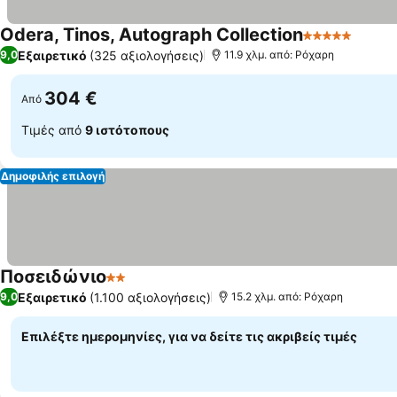
Odera, Tinos, Autograph Collection
5 Αστέρια
Εμφάν
Εξαιρετικό
(325 αξιολογήσεις)
9,0
11.9 χλμ. από: Ρόχαρη
304 €
Από
Τιμές από
9 ιστότοπους
Δημοφιλής επιλογή
Ποσειδώνιο
2 Αστέρια
Εμφάνιση τιμών
Εξαιρετικό
(1.100 αξιολογήσεις)
9,0
15.2 χλμ. από: Ρόχαρη
Επιλέξτε ημερομηνίες, για να δείτε τις ακριβείς τιμές