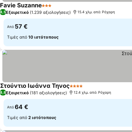
Favie Suzanne
3 Αστέρια
Εμφάνιση τιμών
Εξαιρετικό
(1.239 αξιολογήσεις)
8,5
15.4 χλμ. από: Ρόχαρη
57 €
Από
Τιμές από
10 ιστότοπους
Στούντιο Ιωάννα Τηνος
4 Αστέρια
Εμφάνιση τιμών
Εξαιρετικό
(181 αξιολογήσεις)
8,8
12.4 χλμ. από: Ρόχαρη
64 €
Από
Τιμές από
2 ιστότοπους