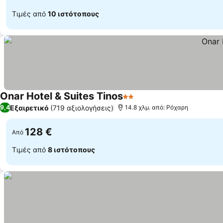
Τιμές από
10 ιστότοπους
Onar Hotel & Suites Tinos
2 Αστέρια
Εμφάνιση τιμών
Εξαιρετικό
(719 αξιολογήσεις)
9,4
14.8 χλμ. από: Ρόχαρη
128 €
Από
Τιμές από
8 ιστότοπους