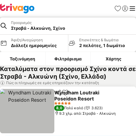
Αγαπημέν
Σύνδε
Με
Προορισμός
Στραβά - Αλκυώνη, Σχίνο
Άφιξη/Αναχώρηση
Επισκέπτες & δωμάτια
Διάλεξε ημερομηνίες
2 πελάτες, 1 δωμάτιο
Ταξινόμηση
Φιλτράρισμα
Χάρτης
Καταλύματα στον προορισμό Σχίνο κοντά σε
Στραβά - Αλκυώνη (Σχίνο, Ελλάδα)
Πώς οι πληρωμές σε εμάς επηρεάζουν την κατάταξη
Wyndham Loutraki
Κοινοποίηση
Προσθήκη στα αγαπημένα
Poseidon Resort
5 Αστέρια
8,0
Πολύ καλό
3.623
9.3 χλμ. από: Στραβά - Αλκυώνη