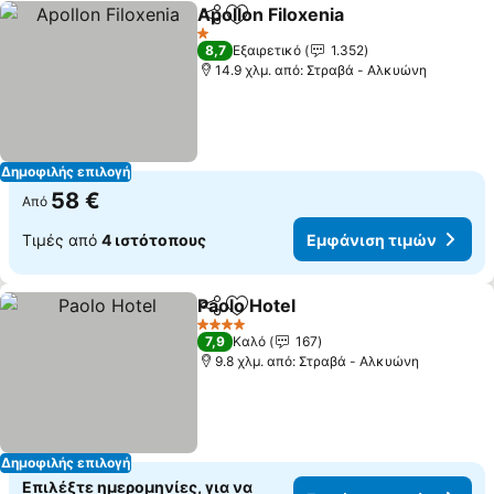
Apollon Filoxenia
Κοινοποίηση
Προσθήκη στα αγαπημένα
1 Αστέρια
8,7
Εξαιρετικό
1.352
14.9 χλμ. από: Στραβά - Αλκυώνη
Δημοφιλής επιλογή
58 €
Από
Τιμές από
4 ιστότοπους
Εμφάνιση τιμών
Paolo Hotel
Κοινοποίηση
Προσθήκη στα αγαπημένα
4 Αστέρια
7,9
Καλό
167
9.8 χλμ. από: Στραβά - Αλκυώνη
Δημοφιλής επιλογή
Επιλέξτε ημερομηνίες, για να