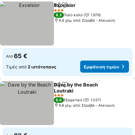
Εxcelsior
Κοινοποίηση
Προσθήκη στα αγαπημένα
3 Αστέρια
8,3
Πολύ καλό
1.979
9.4 χλμ. από: Στραβά - Αλκυώνη
65 €
Από
Τιμές από
2 ιστότοπους
Εμφάνιση τιμών
Dave by the Beach
Κοινοποίηση
Προσθήκη στα αγαπημένα
Loutraki
3 Αστέρια
8,6
Εξαιρετικό
1.037
9.8 χλμ. από: Στραβά - Αλκυώνη