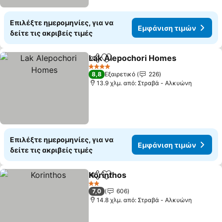
Επιλέξτε ημερομηνίες, για να
Εμφάνιση τιμών
δείτε τις ακριβείς τιμές
Lak Alepochori Homes
Κοινοποίηση
Προσθήκη στα αγαπημένα
4 Αστέρια
8,8
Εξαιρετικό
226
13.9 χλμ. από: Στραβά - Αλκυώνη
Επιλέξτε ημερομηνίες, για να
Εμφάνιση τιμών
δείτε τις ακριβείς τιμές
Korinthos
Κοινοποίηση
Προσθήκη στα αγαπημένα
2 Αστέρια
7,0
606
14.8 χλμ. από: Στραβά - Αλκυώνη