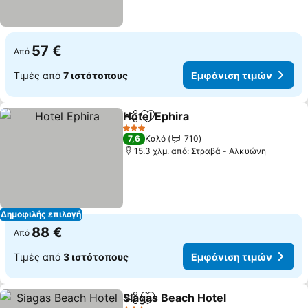
57 €
Από
Τιμές από
7 ιστότοπους
Εμφάνιση τιμών
Hotel Ephira
Κοινοποίηση
Προσθήκη στα αγαπημένα
3 Αστέρια
7,6
Καλό
710
15.3 χλμ. από: Στραβά - Αλκυώνη
Δημοφιλής επιλογή
88 €
Από
Τιμές από
3 ιστότοπους
Εμφάνιση τιμών
Siagas Beach Hotel
Κοινοποίηση
Προσθήκη στα αγαπημένα