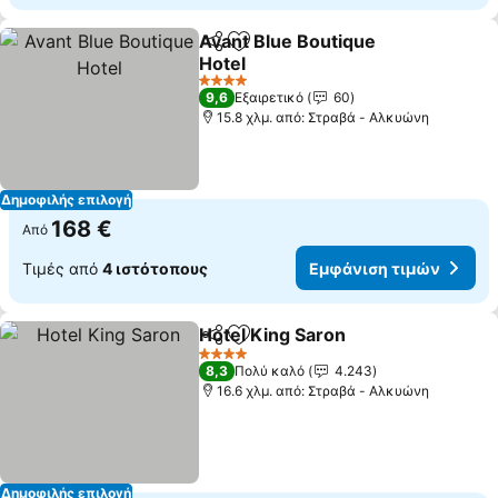
Avant Blue Boutique
Κοινοποίηση
Προσθήκη στα αγαπημένα
Hotel
4 Αστέρια
9,6
Εξαιρετικό
60
15.8 χλμ. από: Στραβά - Αλκυώνη
Δημοφιλής επιλογή
168 €
Από
Τιμές από
4 ιστότοπους
Εμφάνιση τιμών
Hotel King Saron
Κοινοποίηση
Προσθήκη στα αγαπημένα
4 Αστέρια
8,3
Πολύ καλό
4.243
16.6 χλμ. από: Στραβά - Αλκυώνη
Δημοφιλής επιλογή