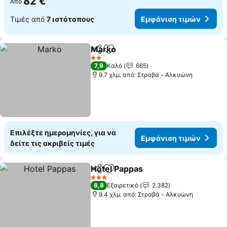
82 €
Από
Τιμές από
7 ιστότοπους
Εμφάνιση τιμών
Marko
Κοινοποίηση
Προσθήκη στα αγαπημένα
2 Αστέρια
7,9
Καλό
665
9.7 χλμ. από: Στραβά - Αλκυώνη
Επιλέξτε ημερομηνίες, για να
Εμφάνιση τιμών
δείτε τις ακριβείς τιμές
Hotel Pappas
Κοινοποίηση
Προσθήκη στα αγαπημένα
3 Αστέρια
8,8
Εξαιρετικό
2.382
9.4 χλμ. από: Στραβά - Αλκυώνη