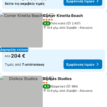
Εμφάνιση τιμών
δείτε τις ακριβείς τιμές
Comer Kinetta Beach
Κοινοποίηση
Προσθήκη στα αγαπημένα
4 Αστέρια
8,0
Πολύ καλό
2.457
19.4 χλμ. από: Στραβά - Αλκυώνη
Δημοφιλής επιλογή
204 €
Από
Τιμές από
7 ιστότοπους
Εμφάνιση τιμών
Diolkos Studios
Κοινοποίηση
Προσθήκη στα αγαπημένα
2 Αστέρια
9,5
Εξαιρετικό
984
10.9 χλμ. από: Στραβά - Αλκυώνη