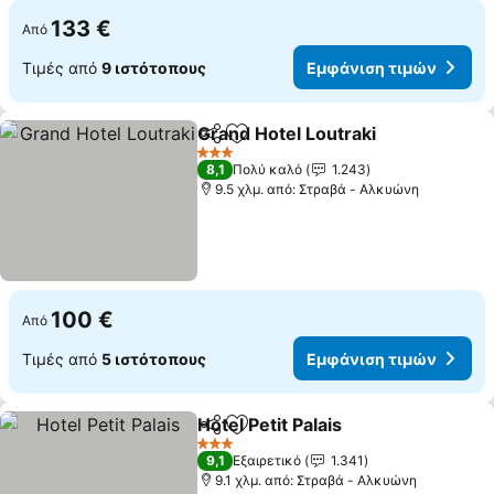
133 €
Από
Τιμές από
9 ιστότοπους
Εμφάνιση τιμών
Grand Hotel Loutraki
Κοινοποίηση
Προσθήκη στα αγαπημένα
3 Αστέρια
8,1
Πολύ καλό
1.243
9.5 χλμ. από: Στραβά - Αλκυώνη
100 €
Από
Τιμές από
5 ιστότοπους
Εμφάνιση τιμών
Hotel Petit Palais
Κοινοποίηση
Προσθήκη στα αγαπημένα
3 Αστέρια
9,1
Εξαιρετικό
1.341
9.1 χλμ. από: Στραβά - Αλκυώνη