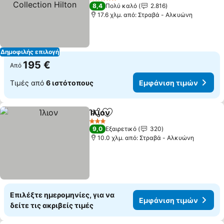
Collection Hilton
5 Αστέρια
8,4
Πολύ καλό
2.816
17.6 χλμ. από: Στραβά - Αλκυώνη
Δημοφιλής επιλογή
195 €
Από
Τιμές από
6 ιστότοπους
Εμφάνιση τιμών
Ίλιον
Κοινοποίηση
Προσθήκη στα αγαπημένα
3 Αστέρια
9,0
Εξαιρετικό
320
10.0 χλμ. από: Στραβά - Αλκυώνη
Επιλέξτε ημερομηνίες, για να
Εμφάνιση τιμών
δείτε τις ακριβείς τιμές