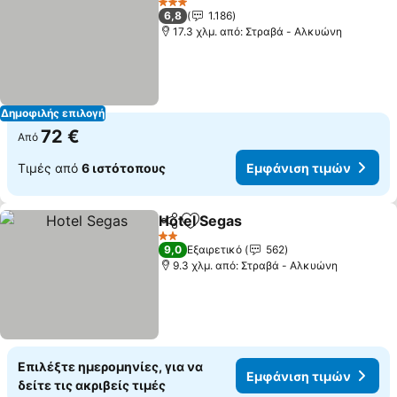
3 Αστέρια
6,8
1.186
17.3 χλμ. από: Στραβά - Αλκυώνη
Δημοφιλής επιλογή
72 €
Από
Τιμές από
6 ιστότοπους
Εμφάνιση τιμών
Hotel Segas
Κοινοποίηση
Προσθήκη στα αγαπημένα
2 Αστέρια
9,0
Εξαιρετικό
562
9.3 χλμ. από: Στραβά - Αλκυώνη
Επιλέξτε ημερομηνίες, για να
Εμφάνιση τιμών
δείτε τις ακριβείς τιμές