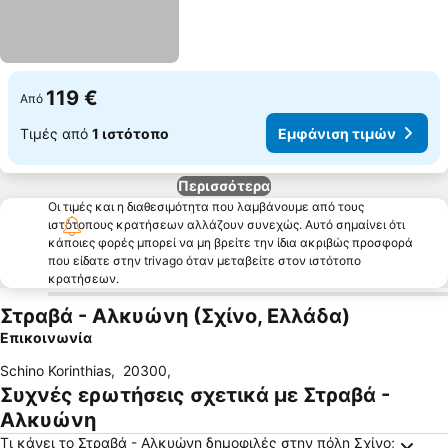
119 €
Από
Τιμές από
1 ιστότοπο
Εμφάνιση τιμών
Περισσότερα
Οι τιμές και η διαθεσιμότητα που λαμβάνουμε από τους
ιστότοπους κρατήσεων αλλάζουν συνεχώς. Αυτό σημαίνει ότι
κάποιες φορές μπορεί να μη βρείτε την ίδια ακριβώς προσφορά
που είδατε στην trivago όταν μεταβείτε στον ιστότοπο
κρατήσεων.
Στραβά - Αλκυώνη (Σχίνο, Ελλάδα)
Επικοινωνία
Schino Korinthias
,
20300
,
Συχνές ερωτήσεις σχετικά με Στραβά -
Αλκυώνη
Τι κάνει το Στραβά - Αλκυώνη δημοφιλές στην πόλη Σχίνο;