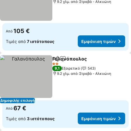
9.2 χλμ. από: Στραβά - Αλκυώνη
105 €
Από
Τιμές από
7 ιστότοπους
Εμφάνιση τιμών
Γαλανόπουλος
Κοινοποίηση
Προσθήκη στα αγαπημένα
2 Αστέρια
9,1
Εξαιρετικό
543
9.2 χλμ. από: Στραβά - Αλκυώνη
Δημοφιλής επιλογή
67 €
Από
Τιμές από
3 ιστότοπους
Εμφάνιση τιμών