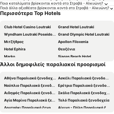
Ποια καταλύματα βρίσκονται κοντά στο Στραβά - Αλκυώνη?
Ποιά άλλα αξιοθέατα βρίσκονται κοντά στο Στραβά - Αλκυώνη?
Περισσότερα Top Hotels
Club Hotel Casino Loutraki
Grand Hotel Loutraki
Wyndham Loutraki Poseidon Resort
Grand Olympic Hotel Loutraki
Μιτζήθρας
Apollon Filoxenia
Hotel Ephira
Θεοξένια
Marko
Siagas Beach Hotel
Άλλοι δημοφιλείς παραλιακοί προορισμοί
Comer Kinetta Beach
Pefkaki Boutique Hotel Loutraki
Korinthos
Γαλανόπουλος
Αθήνα Παραλιακά ξενοδοχεία
Ασκέλι Παραλιακά ξενοδοχεία
Hotel Petit Palais
Εxcelsior
Ναύπλιο Παραλιακά ξενοδοχεία
Ερέτρια Παραλιακά ξενοδοχεία
HOTEL ALEXANDROS
Hotel King Saron
Αιδηψός Παραλιακά ξενοδοχεία
Σκάλα Παραλιακά ξενοδοχεία
Ramada by Wyndham Loutraki Poseidon Resort
Dave by the Beach Loutraki
Αγία Μαρίνα Παραλιακά ξενοδοχεία
Τολό Παραλιακά ξενοδοχεία
Hotel Pappas
Genesis Hotel
Λουτράκι Παραλιακά ξενοδοχεία
Αίγινα - Πόλη Παραλιακά ξενοδοχεία
Siagas Beach
Ίλιον