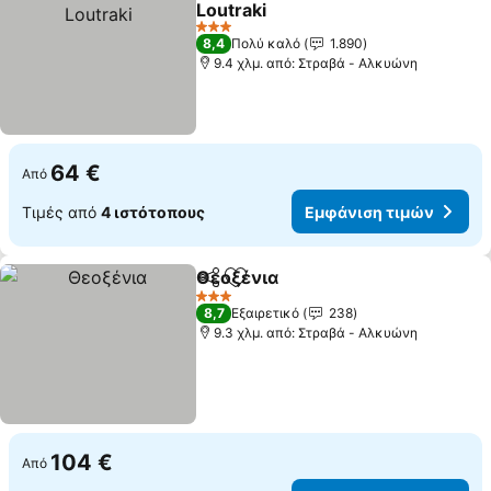
Loutraki
3 Αστέρια
8,4
Πολύ καλό
1.890
9.4 χλμ. από: Στραβά - Αλκυώνη
64 €
Από
Τιμές από
4 ιστότοπους
Εμφάνιση τιμών
Θεοξένια
Κοινοποίηση
Προσθήκη στα αγαπημένα
3 Αστέρια
8,7
Εξαιρετικό
238
9.3 χλμ. από: Στραβά - Αλκυώνη
104 €
Από