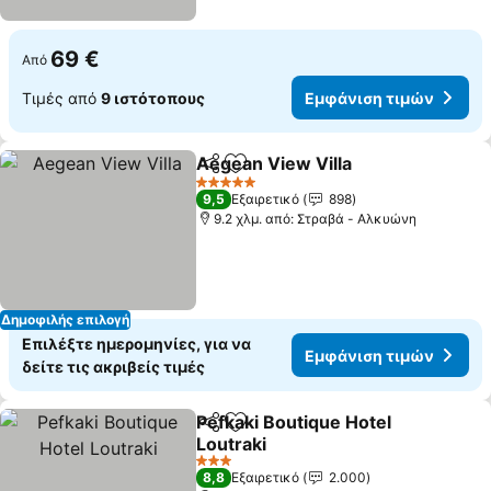
69 €
Από
Τιμές από
9 ιστότοπους
Εμφάνιση τιμών
Aegean View Villa
Κοινοποίηση
Προσθήκη στα αγαπημένα
5 Αστέρια
9,5
Εξαιρετικό
898
9.2 χλμ. από: Στραβά - Αλκυώνη
Δημοφιλής επιλογή
Επιλέξτε ημερομηνίες, για να
Εμφάνιση τιμών
δείτε τις ακριβείς τιμές
Pefkaki Boutique Hotel
Κοινοποίηση
Προσθήκη στα αγαπημένα
Loutraki
3 Αστέρια
8,8
Εξαιρετικό
2.000