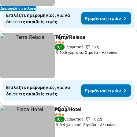
Δημοφιλής επιλογή
Επιλέξτε ημερομηνίες, για να
Εμφάνιση τιμών
δείτε τις ακριβείς τιμές
Terra Relaxa
Κοινοποίηση
Προσθήκη στα αγαπημένα
3 Αστέρια
9,5
Εξαιρετικό
163
10.5 χλμ. από: Στραβά - Αλκυώνη
Επιλέξτε ημερομηνίες, για να
Εμφάνιση τιμών
δείτε τις ακριβείς τιμές
Plaza Hotel
Κοινοποίηση
Προσθήκη στα αγαπημένα
3 Αστέρια
8,5
Εξαιρετικό
1.022
9.4 χλμ. από: Στραβά - Αλκυώνη