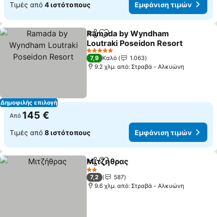
Τιμές από
4 ιστότοπους
Εμφάνιση τιμών
Ramada by Wyndham
Κοινοποίηση
Προσθήκη στα αγαπημένα
Loutraki Poseidon Resort
5 Αστέρια
7,9
Καλό
1.063
9.2 χλμ. από: Στραβά - Αλκυώνη
Δημοφιλής επιλογή
145 €
Από
Τιμές από
8 ιστότοπους
Εμφάνιση τιμών
Μιτζήθρας
Κοινοποίηση
Προσθήκη στα αγαπημένα
2 Αστέρια
7,2
587
9.6 χλμ. από: Στραβά - Αλκυώνη