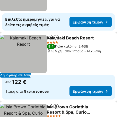
Επιλέξτε ημερομηνίες, για να
Εμφάνιση τιμών
δείτε τις ακριβείς τιμές
Kalamaki Beach Resort
Κοινοποίηση
Προσθήκη στα αγαπημένα
4 Αστέρια
8,4
Πολύ καλό
2.468
18.5 χλμ. από: Στραβά - Αλκυώνη
Δημοφιλής επιλογή
122 €
Από
Τιμές από
9 ιστότοπους
Εμφάνιση τιμών
Isla Brown Corinthia
Κοινοποίηση
Προσθήκη στα αγαπημένα
Resort & Spa, Curio