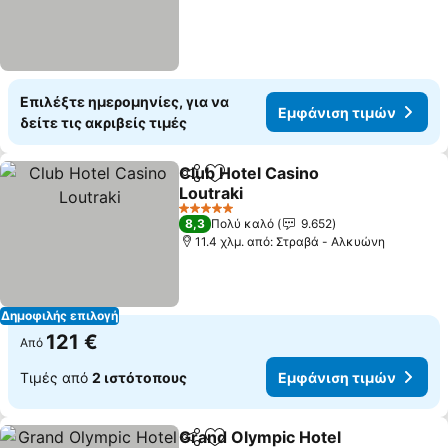
Επιλέξτε ημερομηνίες, για να
Εμφάνιση τιμών
δείτε τις ακριβείς τιμές
Club Hotel Casino
Κοινοποίηση
Προσθήκη στα αγαπημένα
Loutraki
5 Αστέρια
8,3
Πολύ καλό
9.652
11.4 χλμ. από: Στραβά - Αλκυώνη
Δημοφιλής επιλογή
121 €
Από
Τιμές από
2 ιστότοπους
Εμφάνιση τιμών
Grand Olympic Hotel
Κοινοποίηση
Προσθήκη στα αγαπημένα