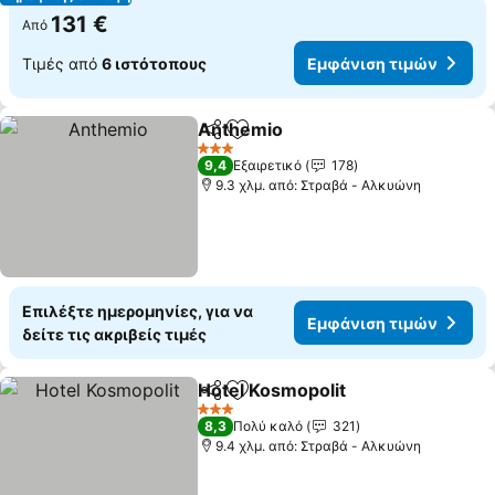
131 €
Από
Τιμές από
6 ιστότοπους
Εμφάνιση τιμών
Anthemio
Κοινοποίηση
Προσθήκη στα αγαπημένα
3 Αστέρια
9,4
Εξαιρετικό
178
9.3 χλμ. από: Στραβά - Αλκυώνη
Επιλέξτε ημερομηνίες, για να
Εμφάνιση τιμών
δείτε τις ακριβείς τιμές
Hotel Kosmopolit
Κοινοποίηση
Προσθήκη στα αγαπημένα
3 Αστέρια
8,3
Πολύ καλό
321
9.4 χλμ. από: Στραβά - Αλκυώνη