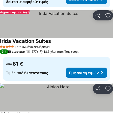
δείτε τις ακριβείς τιμές
Δημοφιλής επιλογή
Κοινοποί
Πρ
Irida Vacation Suites
Εμφάνιση τιμών
Επιπλωμένο διαμέρισμα
5 Αστέρια
9,4
Εξαιρετικό
577
18.6 χλμ. από: Τσιγκούρι
81 €
Από
Τιμές από
6 ιστότοπους
Εμφάνιση τιμών
Κοινοποί
Πρ