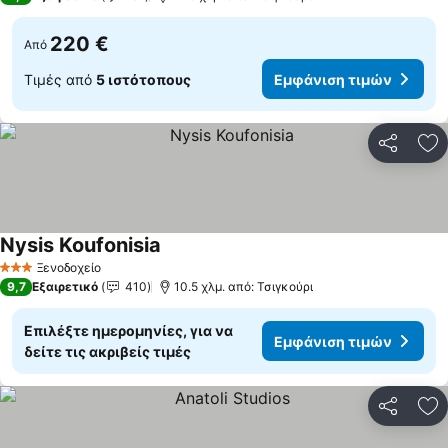
220 €
Από
Τιμές από
5 ιστότοπους
Εμφάνιση τιμών
Κοινοποί
Πρ
Nysis Koufonisia
Εμφάνιση τιμών
Ξενοδοχείο
3 Αστέρια
9,7
Εξαιρετικό
410
10.5 χλμ. από: Τσιγκούρι
Επιλέξτε ημερομηνίες, για να
Εμφάνιση τιμών
δείτε τις ακριβείς τιμές
Κοινοποί
Πρ