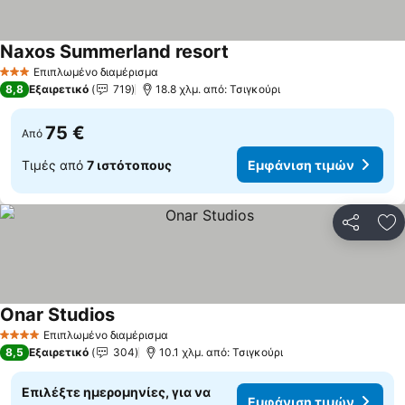
Naxos Summerland resort
Εμφάνιση τιμών
Επιπλωμένο διαμέρισμα
3 Αστέρια
8,8
Εξαιρετικό
719
18.8 χλμ. από: Τσιγκούρι
75 €
Από
Τιμές από
7 ιστότοπους
Εμφάνιση τιμών
Κοινοποί
Πρ
Onar Studios
Εμφάνιση τιμών
Επιπλωμένο διαμέρισμα
4 Αστέρια
8,5
Εξαιρετικό
304
10.1 χλμ. από: Τσιγκούρι
Επιλέξτε ημερομηνίες, για να
Εμφάνιση τιμών