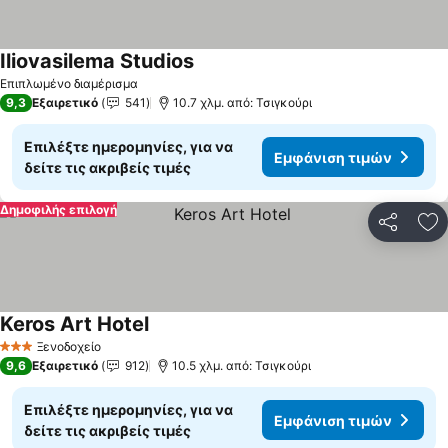
Iliovasilema Studios
Εμφάνιση τιμών
Επιπλωμένο διαμέρισμα
9,3
Εξαιρετικό
541
10.7 χλμ. από: Τσιγκούρι
Επιλέξτε ημερομηνίες, για να
Εμφάνιση τιμών
δείτε τις ακριβείς τιμές
Δημοφιλής επιλογή
Κοινοποί
Πρ
Keros Art Hotel
Εμφάνιση τιμών
Ξενοδοχείο
3 Αστέρια
9,6
Εξαιρετικό
912
10.5 χλμ. από: Τσιγκούρι
Επιλέξτε ημερομηνίες, για να
Εμφάνιση τιμών
δείτε τις ακριβείς τιμές