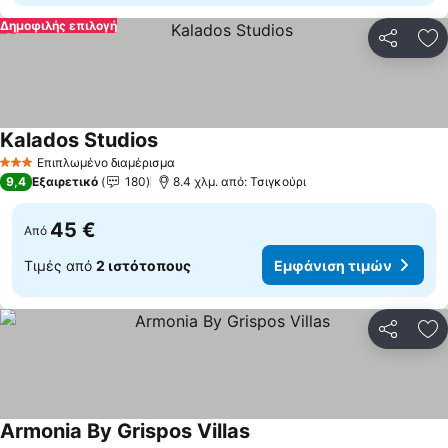
Δημοφιλής επιλογή
Κοινοποί
Πρ
Kalados Studios
Εμφάνιση τιμών
Επιπλωμένο διαμέρισμα
3 Αστέρια
9,4
Εξαιρετικό
180
8.4 χλμ. από: Τσιγκούρι
45 €
Από
Τιμές από
2 ιστότοπους
Εμφάνιση τιμών
Κοινοποί
Πρ
Armonia By Grispos Villas
Εμφάνιση τιμών