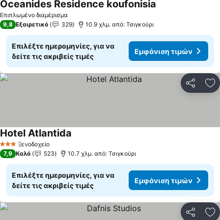
Oceanides Residence koufonisia
Εμφάνιση τιμών
Επιπλωμένο διαμέρισμα
9,8
Εξαιρετικό
329
10.9 χλμ. από: Τσιγκούρι
Επιλέξτε ημερομηνίες, για να
Εμφάνιση τιμών
δείτε τις ακριβείς τιμές
Κοινοποί
Πρ
Hotel Atlantida
Εμφάνιση τιμών
Ξενοδοχείο
3 Αστέρια
7,9
Καλό
523
10.7 χλμ. από: Τσιγκούρι
Επιλέξτε ημερομηνίες, για να
Εμφάνιση τιμών
δείτε τις ακριβείς τιμές
Κοινοποί
Πρ