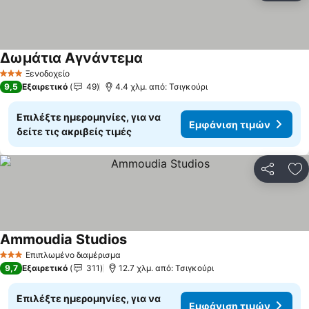
Δωμάτια Αγνάντεμα
Εμφάνιση τιμών
Ξενοδοχείο
3 Αστέρια
9,5
Εξαιρετικό
49
4.4 χλμ. από: Τσιγκούρι
Επιλέξτε ημερομηνίες, για να
Εμφάνιση τιμών
δείτε τις ακριβείς τιμές
Κοινοποί
Πρ
Ammoudia Studios
Εμφάνιση τιμών
Επιπλωμένο διαμέρισμα
3 Αστέρια
9,7
Εξαιρετικό
311
12.7 χλμ. από: Τσιγκούρι
Επιλέξτε ημερομηνίες, για να
Εμφάνιση τιμών