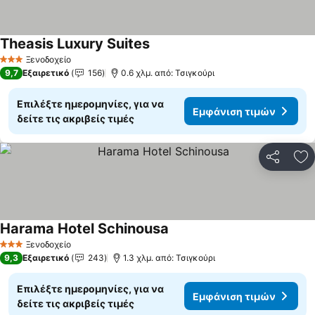
Theasis Luxury Suites
Εμφάνιση τιμών
Ξενοδοχείο
3 Αστέρια
9,7
Εξαιρετικό
156
0.6 χλμ. από: Τσιγκούρι
Επιλέξτε ημερομηνίες, για να
Εμφάνιση τιμών
δείτε τις ακριβείς τιμές
Κοινοποί
Πρ
Harama Hotel Schinousa
Εμφάνιση τιμών
Ξενοδοχείο
3 Αστέρια
9,3
Εξαιρετικό
243
1.3 χλμ. από: Τσιγκούρι
Επιλέξτε ημερομηνίες, για να
Εμφάνιση τιμών
δείτε τις ακριβείς τιμές