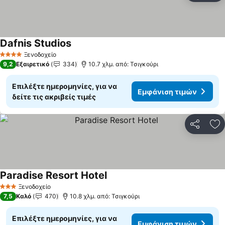
Dafnis Studios
Εμφάνιση τιμών
Ξενοδοχείο
4 Αστέρια
9,2
Εξαιρετικό
334
10.7 χλμ. από: Τσιγκούρι
Επιλέξτε ημερομηνίες, για να
Εμφάνιση τιμών
δείτε τις ακριβείς τιμές
Κοινοποί
Πρ
Paradise Resort Hotel
Εμφάνιση τιμών
Ξενοδοχείο
3 Αστέρια
7,5
Καλό
470
10.8 χλμ. από: Τσιγκούρι
Επιλέξτε ημερομηνίες, για να
Εμφάνιση τιμών