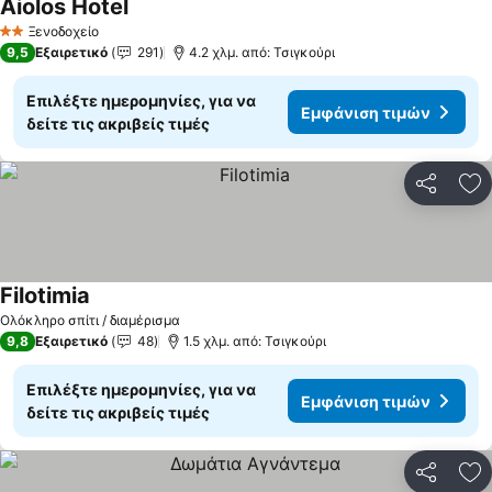
Aiolos Hotel
Εμφάνιση τιμών
Ξενοδοχείο
2 Αστέρια
9,5
Εξαιρετικό
291
4.2 χλμ. από: Τσιγκούρι
Επιλέξτε ημερομηνίες, για να
Εμφάνιση τιμών
δείτε τις ακριβείς τιμές
Κοινοποί
Πρ
Filotimia
Εμφάνιση τιμών
Ολόκληρο σπίτι / διαμέρισμα
9,8
Εξαιρετικό
48
1.5 χλμ. από: Τσιγκούρι
Επιλέξτε ημερομηνίες, για να
Εμφάνιση τιμών
δείτε τις ακριβείς τιμές
Κοινοποί
Πρ