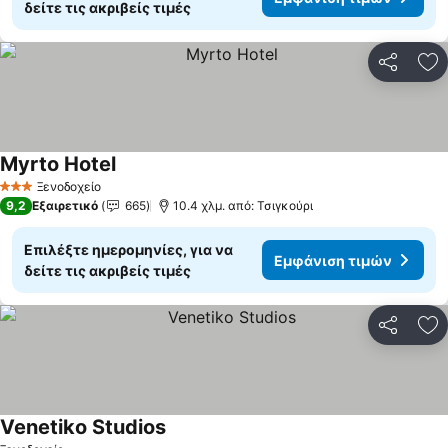
δείτε τις ακριβείς τιμές
Κοινοποί
Πρ
Myrto Hotel
Εμφάνιση τιμών
Ξενοδοχείο
3 Αστέρια
9,2
Εξαιρετικό
665
10.4 χλμ. από: Τσιγκούρι
Επιλέξτε ημερομηνίες, για να
Εμφάνιση τιμών
δείτε τις ακριβείς τιμές
Κοινοποί
Πρ
Venetiko Studios
Εμφάνιση τιμών