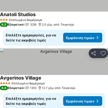
Anatoli Studios
Εμφάνιση τιμών
Επιπλωμένο διαμέρισμα
3 Αστέρια
8,5
Εξαιρετικό
329
2.0 χλμ. από: Τσιγκούρι
Επιλέξτε ημερομηνίες, για να
Εμφάνιση τιμών
δείτε τις ακριβείς τιμές
Κοινοποί
Πρ
Avgerinos Village
Εμφάνιση τιμών
Επιπλωμένο διαμέρισμα
4 Αστέρια
8,6
Εξαιρετικό
130
12.7 χλμ. από: Τσιγκούρι
Επιλέξτε ημερομηνίες, για να
Εμφάνιση τιμών
δείτε τις ακριβείς τιμές