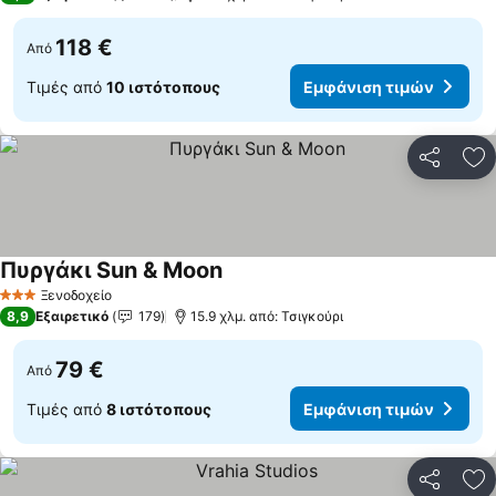
118 €
Από
Τιμές από
10 ιστότοπους
Εμφάνιση τιμών
Κοινοποί
Πρ
Πυργάκι Sun & Moon
Εμφάνιση τιμών
Ξενοδοχείο
3 Αστέρια
8,9
Εξαιρετικό
179
15.9 χλμ. από: Τσιγκούρι
79 €
Από
Τιμές από
8 ιστότοπους
Εμφάνιση τιμών
Κοινοποί
Πρ