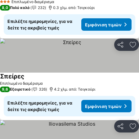
Επιπλωμένο διαμέρισμα
3 Αστέρια
8,0
Πολύ καλό
232
0.3 χλμ. από: Τσιγκούρι
Επιλέξτε ημερομηνίες, για να
Εμφάνιση τιμών
δείτε τις ακριβείς τιμές
Κοινοποί
Πρ
Σπείρες
Εμφάνιση τιμών
Επιπλωμένο διαμέρισμα
9,6
Εξαιρετικό
326
4.2 χλμ. από: Τσιγκούρι
Επιλέξτε ημερομηνίες, για να
Εμφάνιση τιμών
δείτε τις ακριβείς τιμές
Κοινοποί
Πρ