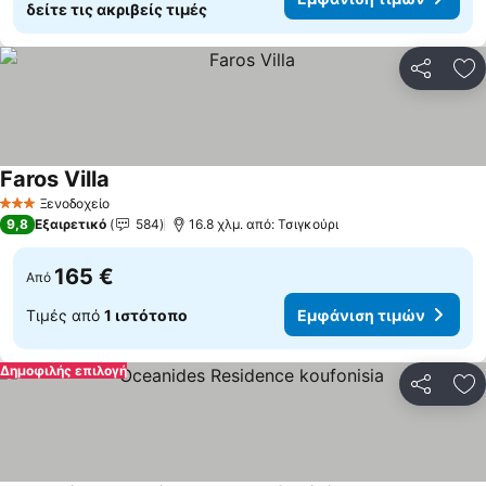
δείτε τις ακριβείς τιμές
Κοινοποί
Πρ
Faros Villa
Εμφάνιση τιμών
Ξενοδοχείο
3 Αστέρια
9,8
Εξαιρετικό
584
16.8 χλμ. από: Τσιγκούρι
165 €
Από
Τιμές από
1 ιστότοπο
Εμφάνιση τιμών
Δημοφιλής επιλογή
Κοινοποί
Πρ