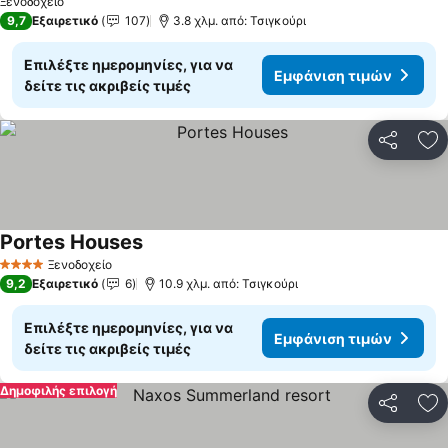
Ξενοδοχείο
9,7
Εξαιρετικό
107
3.8 χλμ. από: Τσιγκούρι
Επιλέξτε ημερομηνίες, για να
Εμφάνιση τιμών
δείτε τις ακριβείς τιμές
Κοινοποί
Πρ
Portes Houses
Εμφάνιση τιμών
Ξενοδοχείο
4 Αστέρια
9,2
Εξαιρετικό
6
10.9 χλμ. από: Τσιγκούρι
Επιλέξτε ημερομηνίες, για να
Εμφάνιση τιμών
δείτε τις ακριβείς τιμές
Δημοφιλής επιλογή
Κοινοποί
Πρ