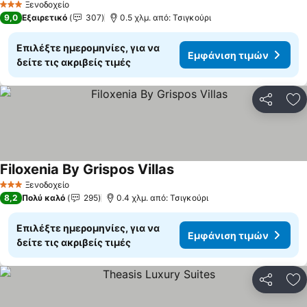
Ξενοδοχείο
3 Αστέρια
9,0
Εξαιρετικό
307
0.5 χλμ. από: Τσιγκούρι
Επιλέξτε ημερομηνίες, για να
Εμφάνιση τιμών
δείτε τις ακριβείς τιμές
Κοινοποί
Πρ
Filoxenia By Grispos Villas
Εμφάνιση τιμών
Ξενοδοχείο
3 Αστέρια
8,2
Πολύ καλό
295
0.4 χλμ. από: Τσιγκούρι
Επιλέξτε ημερομηνίες, για να
Εμφάνιση τιμών
δείτε τις ακριβείς τιμές
Κοινοποί
Πρ