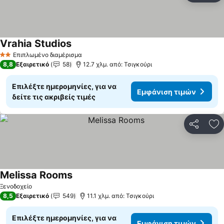
Vrahia Studios
Εμφάνιση τιμών
Επιπλωμένο διαμέρισμα
2 Αστέρια
8,8
Εξαιρετικό
58
12.7 χλμ. από: Τσιγκούρι
Επιλέξτε ημερομηνίες, για να
Εμφάνιση τιμών
δείτε τις ακριβείς τιμές
Κοινοποί
Πρ
Melissa Rooms
Εμφάνιση τιμών
Ξενοδοχείο
8,5
Εξαιρετικό
549
11.1 χλμ. από: Τσιγκούρι
Επιλέξτε ημερομηνίες, για να
Εμφάνιση τιμών