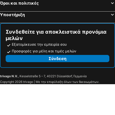
Φολέγανδρος - Χώρα Παραλιακά ξενοδοχεία
Στελίδα Παραλιακά ξενοδοχεία
Όροι και πολιτικές
Καρτεράδος Παραλιακά ξενοδοχεία
Αζόλιμνος Παραλιακά ξενοδοχεία
Υποστήριξη
Λιβαδάκια Παραλιακά ξενοδοχεία
Φηροστεφάνι Παραλιακά ξενοδοχεία
Συνδεθείτε για αποκλειστικά προνόμια
μελών
Εξατομίκευσε την εμπειρία σου
Προσφορές για μέλη και τιμές μελών
Σύνδεση
trivago N.V.
, Kesselstraße 5 – 7, 40221 Düsseldorf, Γερμανία
Copyright 2026 trivago | Με την επιφύλαξη όλων των δικαιωμάτων.