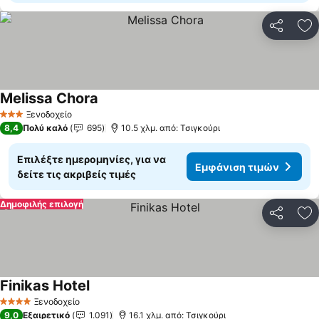
Κοινοποί
Πρ
Melissa Chora
Εμφάνιση τιμών
Ξενοδοχείο
3 Αστέρια
8,4
Πολύ καλό
695
10.5 χλμ. από: Τσιγκούρι
Επιλέξτε ημερομηνίες, για να
Εμφάνιση τιμών
δείτε τις ακριβείς τιμές
Δημοφιλής επιλογή
Κοινοποί
Πρ
Finikas Hotel
Εμφάνιση τιμών
Ξενοδοχείο
4 Αστέρια
9,0
Εξαιρετικό
1.091
16.1 χλμ. από: Τσιγκούρι