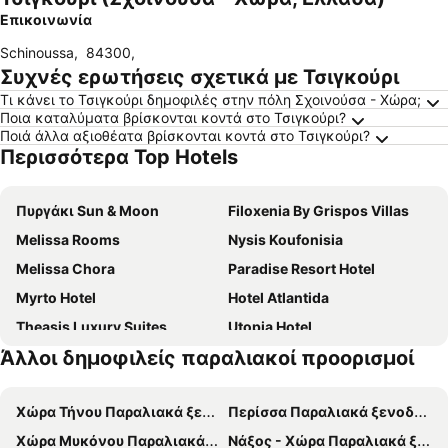
Επικοινωνία
Schinoussa
,
84300
,
Συχνές ερωτήσεις σχετικά με Τσιγκούρι
Τι κάνει το Τσιγκούρι δημοφιλές στην πόλη Σχοινούσα - Χώρα;
Ποια καταλύματα βρίσκονται κοντά στο Τσιγκούρι?
Ποιά άλλα αξιοθέατα βρίσκονται κοντά στο Τσιγκούρι?
Περισσότερα Top Hotels
Πυργάκι Sun & Moon
Filoxenia By Grispos Villas
Melissa Rooms
Nysis Koufonisia
Melissa Chora
Paradise Resort Hotel
Myrto Hotel
Hotel Atlantida
Theasis Luxury Suites
Utopia Hotel
Άλλοι δημοφιλείς παραλιακοί προορισμοί
Αίολος
Finikas Hotel
Αίλουρος
Dafnis Studios
Χώρα Τήνου Παραλιακά ξενοδοχεία
Περίσσα Παραλιακά ξενοδοχεία
Faros Villa
Harama Hotel Schinousa
Χώρα Μυκόνου Παραλιακά ξενοδοχεία
Νάξος - Χώρα Παραλιακά ξενοδοχεία
Alexandras Studios
Aiolos Hotel