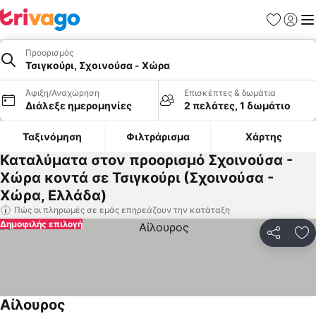
Αγαπημέν
Σύνδε
Με
Προορισμός
Τσιγκούρι, Σχοινούσα - Χώρα
Άφιξη/Αναχώρηση
Επισκέπτες & δωμάτια
Διάλεξε ημερομηνίες
2 πελάτες, 1 δωμάτιο
Ταξινόμηση
Φιλτράρισμα
Χάρτης
Καταλύματα στον προορισμό Σχοινούσα -
Χώρα κοντά σε Τσιγκούρι (Σχοινούσα -
Χώρα, Ελλάδα)
Πώς οι πληρωμές σε εμάς επηρεάζουν την κατάταξη
Δημοφιλής επιλογή
Κοινοποί
Πρ
Αίλουρος
Εμφάνιση τιμών