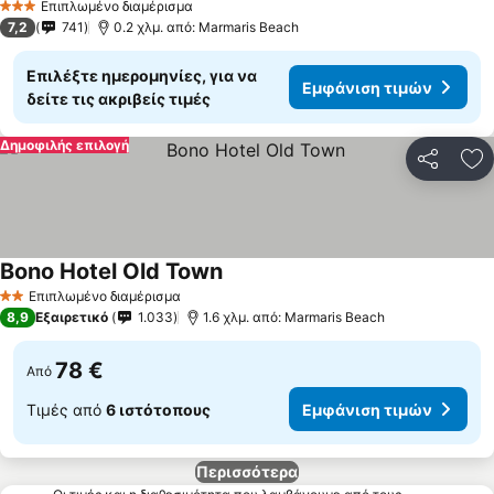
Επιπλωμένο διαμέρισμα
3 Αστέρια
7,2
741
0.2 χλμ. από: Marmaris Beach
Επιλέξτε ημερομηνίες, για να
Εμφάνιση τιμών
δείτε τις ακριβείς τιμές
Δημοφιλής επιλογή
Κοινοποί
Πρ
Bono Hotel Old Town
Επιπλωμένο διαμέρισμα
2 Αστέρια
8,9
Εξαιρετικό
1.033
1.6 χλμ. από: Marmaris Beach
78 €
Από
Τιμές από
6 ιστότοπους
Εμφάνιση τιμών
Περισσότερα