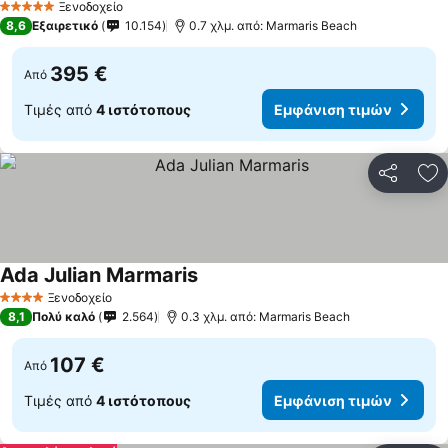
Ξενοδοχείο
5 Αστέρια
8,6
Εξαιρετικό
10.154
0.7 χλμ. από: Marmaris Beach
395 €
Από
Τιμές από
4 ιστότοπους
Εμφάνιση τιμών
Κοινοποί
Πρ
Ada Julian Marmaris
Ξενοδοχείο
4 Αστέρια
8,1
Πολύ καλό
2.564
0.3 χλμ. από: Marmaris Beach
107 €
Από
Τιμές από
4 ιστότοπους
Εμφάνιση τιμών