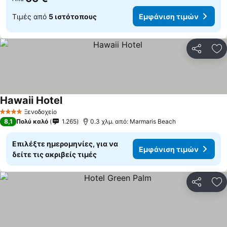
Τιμές από
5 ιστότοπους
Εμφάνιση τιμών
Κοινοποί
Πρ
Hawaii Hotel
Ξενοδοχείο
4 Αστέρια
8,1
Πολύ καλό
1.265
0.3 χλμ. από: Marmaris Beach
Επιλέξτε ημερομηνίες, για να
Εμφάνιση τιμών
δείτε τις ακριβείς τιμές
Κοινοποί
Πρ