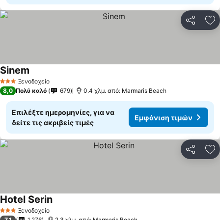
Κοινοποί
Πρ
Sinem
Ξενοδοχείο
3 Αστέρια
8,0
Πολύ καλό
679
0.4 χλμ. από: Marmaris Beach
Επιλέξτε ημερομηνίες, για να
Εμφάνιση τιμών
δείτε τις ακριβείς τιμές
Κοινοποί
Πρ
Hotel Serin
Ξενοδοχείο
3 Αστέρια
7,1
1.276
2.3 χλμ. από: Marmaris Beach