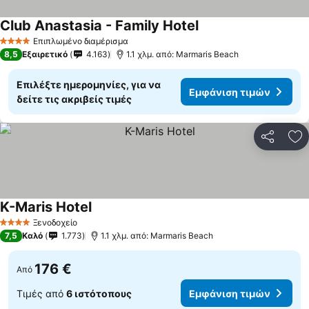
Club Anastasia - Family Hotel
Επιπλωμένο διαμέρισμα
4 Αστέρια
8,5
Εξαιρετικό
4.163
1.1 χλμ. από: Marmaris Beach
Επιλέξτε ημερομηνίες, για να
Εμφάνιση τιμών
δείτε τις ακριβείς τιμές
Κοινοποί
Πρ
K-Maris Hotel
Ξενοδοχείο
4 Αστέρια
7,5
Καλό
1.773
1.1 χλμ. από: Marmaris Beach
176 €
Από
Τιμές από
6 ιστότοπους
Εμφάνιση τιμών