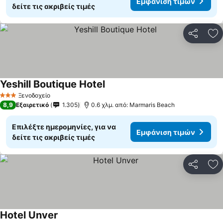
Εμφάνιση τιμών
δείτε τις ακριβείς τιμές
Κοινοποί
Πρ
Yeshill Boutique Hotel
Ξενοδοχείο
3 Αστέρια
8,9
Εξαιρετικό
1.305
0.6 χλμ. από: Marmaris Beach
Επιλέξτε ημερομηνίες, για να
Εμφάνιση τιμών
δείτε τις ακριβείς τιμές
Κοινοποί
Πρ
Hotel Unver