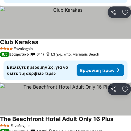
Κοινοποί
Πρ
Club Karakas
Ξενοδοχείο
4 Αστέρια
8,5
Εξαιρετικό
641
1.3 χλμ. από: Marmaris Beach
Επιλέξτε ημερομηνίες, για να
Εμφάνιση τιμών
δείτε τις ακριβείς τιμές
Κοινοποί
Πρ
The Beachfront Hotel Adult Only 16 Plus
Ξενοδοχείο
3 Αστέρια