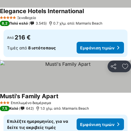
Elegance Hotels International
Ξενοδοχείο
5 Αστέρια
8,2
Πολύ καλό
3.545
0.7 χλμ. από: Marmaris Beach
216 €
Από
Τιμές από
8 ιστότοπους
Εμφάνιση τιμών
Κοινοποί
Πρ
Musti's Family Apart
Επιπλωμένο διαμέρισμα
3 Αστέρια
7,5
Καλό
642
1.0 χλμ. από: Marmaris Beach
Επιλέξτε ημερομηνίες, για να
Εμφάνιση τιμών
δείτε τις ακριβείς τιμές