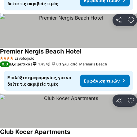
Εμφάνιση τιμών
δείτε τις ακριβείς τιμές
Κοινοποί
Πρ
Premier Nergis Beach Hotel
Ξενοδοχείο
4 Αστέρια
9,0
Εξαιρετικό
1.434
0.1 χλμ. από: Marmaris Beach
Επιλέξτε ημερομηνίες, για να
Εμφάνιση τιμών
δείτε τις ακριβείς τιμές
Κοινοποί
Πρ
Club Kocer Apartments