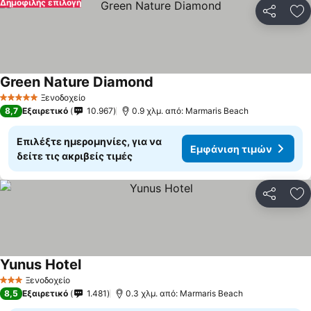
Δημοφιλής επιλογή
Κοινοποί
Πρ
Green Nature Diamond
Ξενοδοχείο
5 Αστέρια
8,7
Εξαιρετικό
10.967
0.9 χλμ. από: Marmaris Beach
Επιλέξτε ημερομηνίες, για να
Εμφάνιση τιμών
δείτε τις ακριβείς τιμές
Κοινοποί
Πρ
Yunus Hotel
Ξενοδοχείο
3 Αστέρια
8,5
Εξαιρετικό
1.481
0.3 χλμ. από: Marmaris Beach