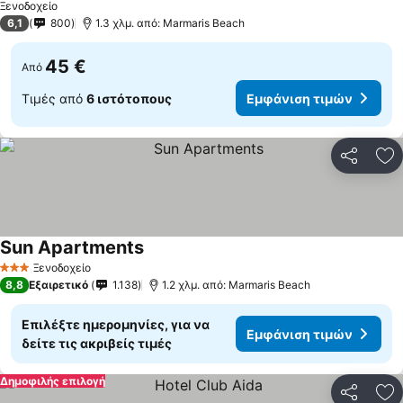
Ξενοδοχείο
6,1
800
1.3 χλμ. από: Marmaris Beach
45 €
Από
Τιμές από
6 ιστότοπους
Εμφάνιση τιμών
Κοινοποί
Πρ
Sun Apartments
Ξενοδοχείο
3 Αστέρια
8,8
Εξαιρετικό
1.138
1.2 χλμ. από: Marmaris Beach
Επιλέξτε ημερομηνίες, για να
Εμφάνιση τιμών
δείτε τις ακριβείς τιμές
Δημοφιλής επιλογή
Κοινοποί
Πρ