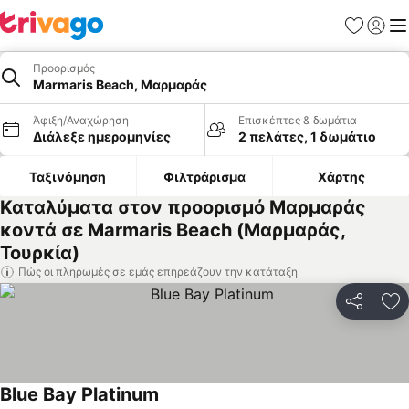
Αγαπημέν
Σύνδε
Με
Προορισμός
Marmaris Beach, Μαρμαράς
Άφιξη/Αναχώρηση
Επισκέπτες & δωμάτια
Διάλεξε ημερομηνίες
2 πελάτες, 1 δωμάτιο
Ταξινόμηση
Φιλτράρισμα
Χάρτης
Καταλύματα στον προορισμό Μαρμαράς
κοντά σε Marmaris Beach (Μαρμαράς,
Τουρκία)
Πώς οι πληρωμές σε εμάς επηρεάζουν την κατάταξη
Κοινοποί
Πρ
Blue Bay Platinum