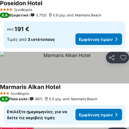
Poseidon Hotel
Ξενοδοχείο
4 Αστέρια
8,6
Εξαιρετικό
3.752
0.6 χλμ. από: Marmaris Beach
191 €
Από
Τιμές από
3 ιστότοπους
Εμφάνιση τιμών
Κοινοποί
Πρ
Marmaris Alkan Hotel
Ξενοδοχείο
3 Αστέρια
8,0
Πολύ καλό
997
0.5 χλμ. από: Marmaris Beach
Επιλέξτε ημερομηνίες, για να
Εμφάνιση τιμών
δείτε τις ακριβείς τιμές