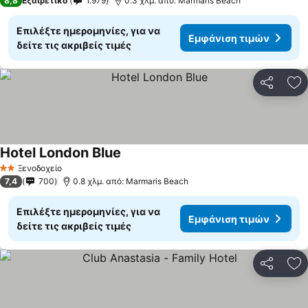
8,8
Εξαιρετικό
1.979
0.3 χλμ. από: Marmaris Beach
Επιλέξτε ημερομηνίες, για να
Εμφάνιση τιμών
δείτε τις ακριβείς τιμές
Κοινοποί
Πρ
Hotel London Blue
Ξενοδοχείο
2 Αστέρια
7,4
700
0.8 χλμ. από: Marmaris Beach
Επιλέξτε ημερομηνίες, για να
Εμφάνιση τιμών
δείτε τις ακριβείς τιμές
Κοινοποί
Πρ