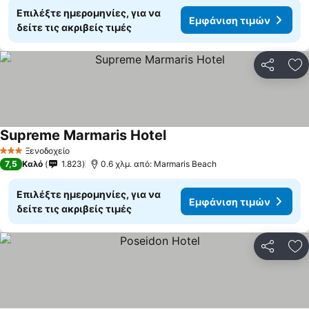
Επιλέξτε ημερομηνίες, για να
Εμφάνιση τιμών
δείτε τις ακριβείς τιμές
Κοινοποί
Πρ
Supreme Marmaris Hotel
Ξενοδοχείο
3 Αστέρια
7,5
Καλό
1.823
0.6 χλμ. από: Marmaris Beach
Επιλέξτε ημερομηνίες, για να
Εμφάνιση τιμών
δείτε τις ακριβείς τιμές
Κοινοποί
Πρ