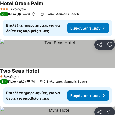
Hotel Green Palm
Ξενοδοχείο
3 Αστέρια
7,5
Καλό
446
0.6 χλμ. από: Marmaris Beach
Επιλέξτε ημερομηνίες, για να
Εμφάνιση τιμών
δείτε τις ακριβείς τιμές
Κοινοποί
Πρ
Two Seas Hotel
Ξενοδοχείο
1 Αστέρια
8,4
Πολύ καλό
701
0.8 χλμ. από: Marmaris Beach
Επιλέξτε ημερομηνίες, για να
Εμφάνιση τιμών
δείτε τις ακριβείς τιμές
Κοινοποί
Πρ