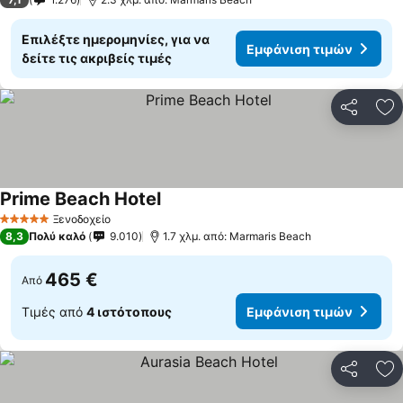
Επιλέξτε ημερομηνίες, για να
Εμφάνιση τιμών
δείτε τις ακριβείς τιμές
Κοινοποί
Πρ
Prime Beach Hotel
Ξενοδοχείο
5 Αστέρια
8,3
Πολύ καλό
9.010
1.7 χλμ. από: Marmaris Beach
465 €
Από
Τιμές από
4 ιστότοπους
Εμφάνιση τιμών
Κοινοποί
Πρ