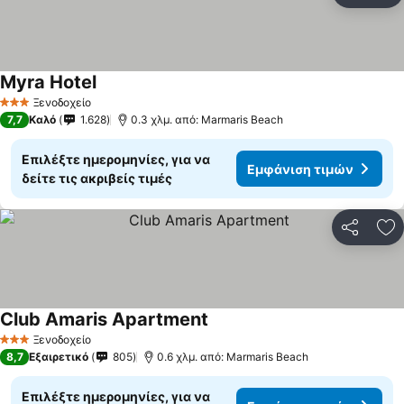
Myra Hotel
Ξενοδοχείο
3 Αστέρια
7,7
Καλό
1.628
0.3 χλμ. από: Marmaris Beach
Επιλέξτε ημερομηνίες, για να
Εμφάνιση τιμών
δείτε τις ακριβείς τιμές
Κοινοποί
Πρ
Club Amaris Apartment
Ξενοδοχείο
3 Αστέρια
8,7
Εξαιρετικό
805
0.6 χλμ. από: Marmaris Beach
Επιλέξτε ημερομηνίες, για να