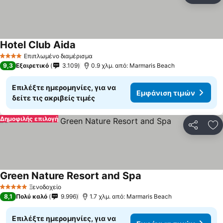
Hotel Club Aida
Επιπλωμένο διαμέρισμα
4 Αστέρια
9,3
Εξαιρετικό
3.109
0.9 χλμ. από: Marmaris Beach
Επιλέξτε ημερομηνίες, για να
Εμφάνιση τιμών
δείτε τις ακριβείς τιμές
Δημοφιλής επιλογή
Κοινοποί
Πρ
Green Nature Resort and Spa
Ξενοδοχείο
5 Αστέρια
8,1
Πολύ καλό
9.996
1.7 χλμ. από: Marmaris Beach
Επιλέξτε ημερομηνίες, για να