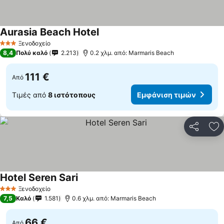
Aurasia Beach Hotel
Ξενοδοχείο
3 Αστέρια
8,4
Πολύ καλό
2.213
0.2 χλμ. από: Marmaris Beach
111 €
Από
Τιμές από
8 ιστότοπους
Εμφάνιση τιμών
Κοινοποί
Πρ
Hotel Seren Sari
Ξενοδοχείο
3 Αστέρια
7,5
Καλό
1.581
0.6 χλμ. από: Marmaris Beach
66 €
Από