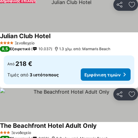
Δημοφιλής επιλογή
Κοινοποί
Πρ
Julian Club Hotel
Ξενοδοχείο
4 Αστέρια
8,5
Εξαιρετικό
10.037
1.3 χλμ. από: Marmaris Beach
218 €
Από
Τιμές από
3 ιστότοπους
Εμφάνιση τιμών
Κοινοποί
Πρ
The Beachfront Hotel Adult Only
Ξενοδοχείο
3 Αστέρια