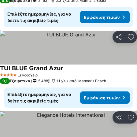
8,8
Εξαιρετικό
2.153
0.3 χλμ. από: Marmaris Beach
Επιλέξτε ημερομηνίες, για να
Εμφάνιση τιμών
δείτε τις ακριβείς τιμές
Κοινοποί
Πρ
TUI BLUE Grand Azur
Ξενοδοχείο
5 Αστέρια
9,1
Εξαιρετικό
5.488
1.1 χλμ. από: Marmaris Beach
Επιλέξτε ημερομηνίες, για να
Εμφάνιση τιμών
δείτε τις ακριβείς τιμές
Κοινοποί
Πρ