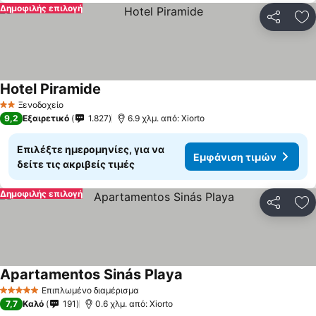
Δημοφιλής επιλογή
Κοινοποί
Πρ
Hotel Piramide
Ξενοδοχείο
2 Αστέρια
9,2
Εξαιρετικό
1.827
6.9 χλμ. από: Xiorto
Επιλέξτε ημερομηνίες, για να
Εμφάνιση τιμών
δείτε τις ακριβείς τιμές
Δημοφιλής επιλογή
Κοινοποί
Πρ
Apartamentos Sinás Playa
Επιπλωμένο διαμέρισμα
5 Αστέρια
7,7
Καλό
191
0.6 χλμ. από: Xiorto