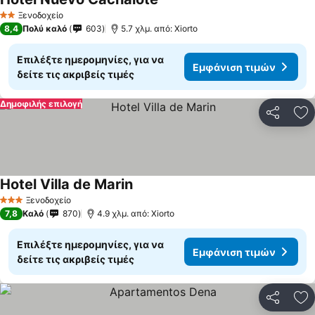
Ξενοδοχείο
2 Αστέρια
8,4
Πολύ καλό
603
5.7 χλμ. από: Xiorto
Επιλέξτε ημερομηνίες, για να
Εμφάνιση τιμών
δείτε τις ακριβείς τιμές
Δημοφιλής επιλογή
Κοινοποί
Πρ
Hotel Villa de Marin
Ξενοδοχείο
3 Αστέρια
7,8
Καλό
870
4.9 χλμ. από: Xiorto
Επιλέξτε ημερομηνίες, για να
Εμφάνιση τιμών
δείτε τις ακριβείς τιμές
Κοινοποί
Πρ