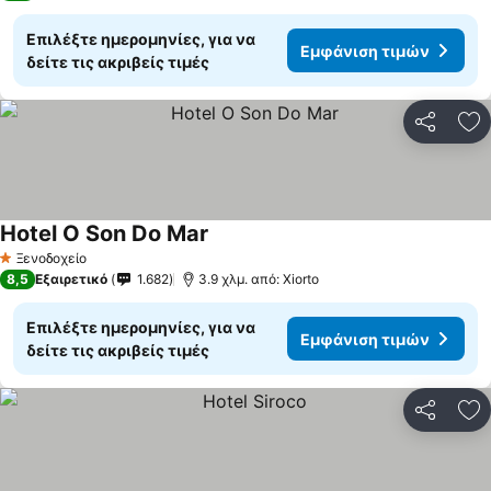
Επιλέξτε ημερομηνίες, για να
Εμφάνιση τιμών
δείτε τις ακριβείς τιμές
Κοινοποί
Πρ
Hotel O Son Do Mar
Ξενοδοχείο
1 Αστέρια
8,5
Εξαιρετικό
1.682
3.9 χλμ. από: Xiorto
Επιλέξτε ημερομηνίες, για να
Εμφάνιση τιμών
δείτε τις ακριβείς τιμές
Κοινοποί
Πρ