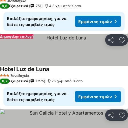
Ξενοδοχείο
2 Αστέρια
8,8
Εξαιρετικό
751
4.3 χλμ. από: Xiorto
Επιλέξτε ημερομηνίες, για να
Εμφάνιση τιμών
δείτε τις ακριβείς τιμές
Δημοφιλής επιλογή
Κοινοποί
Πρ
Hotel Luz de Luna
Ξενοδοχείο
3 Αστέρια
8,7
Εξαιρετικό
1.275
7.2 χλμ. από: Xiorto
Επιλέξτε ημερομηνίες, για να
Εμφάνιση τιμών
δείτε τις ακριβείς τιμές
Κοινοποί
Πρ