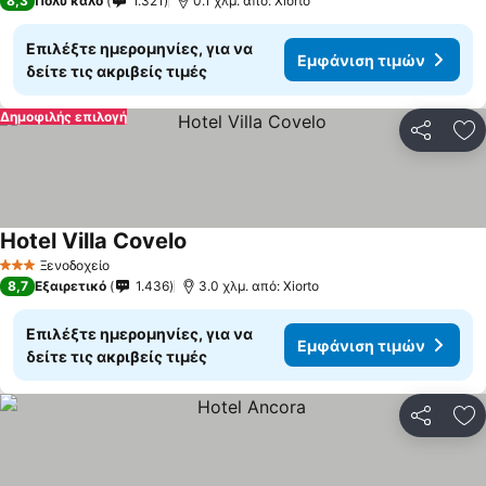
8,3
Πολύ καλό
1.321
0.1 χλμ. από: Xiorto
Επιλέξτε ημερομηνίες, για να
Εμφάνιση τιμών
δείτε τις ακριβείς τιμές
Δημοφιλής επιλογή
Κοινοποί
Πρ
Hotel Villa Covelo
Ξενοδοχείο
3 Αστέρια
8,7
Εξαιρετικό
1.436
3.0 χλμ. από: Xiorto
Επιλέξτε ημερομηνίες, για να
Εμφάνιση τιμών
δείτε τις ακριβείς τιμές
Κοινοποί
Πρ