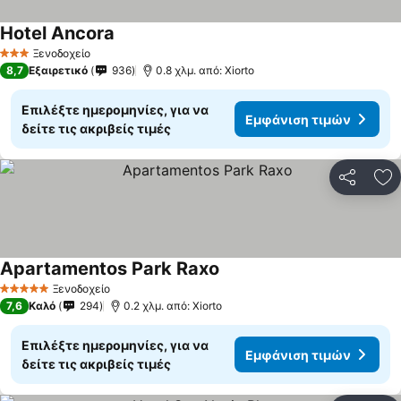
Hotel Ancora
Ξενοδοχείο
3 Αστέρια
8,7
Εξαιρετικό
936
0.8 χλμ. από: Xiorto
Επιλέξτε ημερομηνίες, για να
Εμφάνιση τιμών
δείτε τις ακριβείς τιμές
Κοινοποί
Πρ
Apartamentos Park Raxo
Ξενοδοχείο
5 Αστέρια
7,6
Καλό
294
0.2 χλμ. από: Xiorto
Επιλέξτε ημερομηνίες, για να
Εμφάνιση τιμών
δείτε τις ακριβείς τιμές