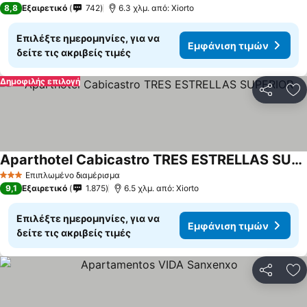
8,8
Εξαιρετικό
742
6.3 χλμ. από: Xiorto
Επιλέξτε ημερομηνίες, για να
Εμφάνιση τιμών
δείτε τις ακριβείς τιμές
Δημοφιλής επιλογή
Κοινοποί
Πρ
Aparthotel Cabicastro TRES ESTRELLAS SUPERIOR
Επιπλωμένο διαμέρισμα
3 Αστέρια
9,1
Εξαιρετικό
1.875
6.5 χλμ. από: Xiorto
Επιλέξτε ημερομηνίες, για να
Εμφάνιση τιμών
δείτε τις ακριβείς τιμές
Κοινοποί
Πρ