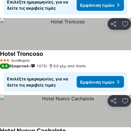
Επιλέξτε ημερομηνίες, για να
Εμφάνιση τιμών
δείτε τις ακριβείς τιμές
Κοινοποί
Πρ
Hotel Troncoso
Ξενοδοχείο
3 Αστέρια
8,8
Εξαιρετικό
1.073
6.0 χλμ. από: Xiorto
Επιλέξτε ημερομηνίες, για να
Εμφάνιση τιμών
δείτε τις ακριβείς τιμές
Κοινοποί
Πρ
Hotel Nuevo Cachalote