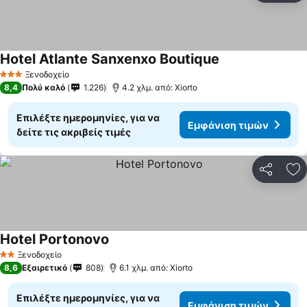
Hotel Atlante Sanxenxo Boutique
Ξενοδοχείο
3 Αστέρια
8,4
Πολύ καλό
1.226
4.2 χλμ. από: Xiorto
Επιλέξτε ημερομηνίες, για να
Εμφάνιση τιμών
δείτε τις ακριβείς τιμές
Κοινοποί
Πρ
Hotel Portonovo
Ξενοδοχείο
2 Αστέρια
8,6
Εξαιρετικό
808
6.1 χλμ. από: Xiorto
Επιλέξτε ημερομηνίες, για να
Εμφάνιση τιμών