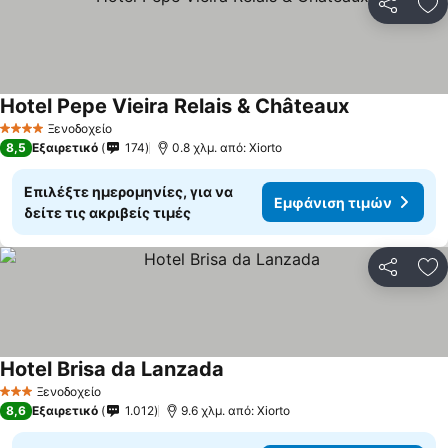
Κοινοποί
Πρ
Hotel Pepe Vieira Relais & Châteaux
Ξενοδοχείο
4 Αστέρια
8,5
Εξαιρετικό
174
0.8 χλμ. από: Xiorto
Επιλέξτε ημερομηνίες, για να
Εμφάνιση τιμών
δείτε τις ακριβείς τιμές
Κοινοποί
Πρ
Hotel Brisa da Lanzada
Ξενοδοχείο
3 Αστέρια
8,6
Εξαιρετικό
1.012
9.6 χλμ. από: Xiorto