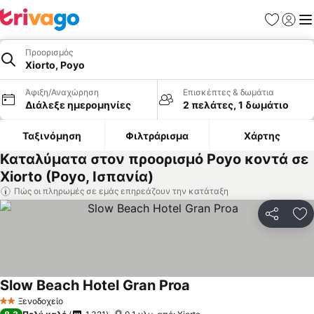
Αγαπημέν
Σύνδε
Με
Προορισμός
Xiorto, Poyo
Άφιξη/Αναχώρηση
Επισκέπτες & δωμάτια
Διάλεξε ημερομηνίες
2 πελάτες, 1 δωμάτιο
Ταξινόμηση
Φιλτράρισμα
Χάρτης
Καταλύματα στον προορισμό Poyo κοντά σε
Xiorto (Poyo, Ισπανία)
Πώς οι πληρωμές σε εμάς επηρεάζουν την κατάταξη
Κοινοποί
Πρ
Slow Beach Hotel Gran Proa
Ξενοδοχείο
2 Αστέρια