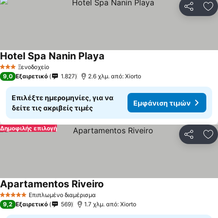
Κοινοποί
Πρ
Hotel Spa Nanin Playa
Ξενοδοχείο
3 Αστέρια
9,0
Εξαιρετικό
1.827
2.6 χλμ. από: Xiorto
Επιλέξτε ημερομηνίες, για να
Εμφάνιση τιμών
δείτε τις ακριβείς τιμές
Δημοφιλής επιλογή
Κοινοποί
Πρ
Apartamentos Riveiro
Επιπλωμένο διαμέρισμα
5 Αστέρια
9,2
Εξαιρετικό
569
1.7 χλμ. από: Xiorto