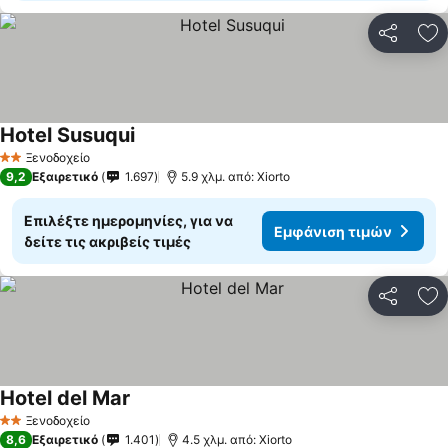
Κοινοποί
Πρ
Hotel Susuqui
Ξενοδοχείο
2 Αστέρια
9,2
Εξαιρετικό
1.697
5.9 χλμ. από: Xiorto
Επιλέξτε ημερομηνίες, για να
Εμφάνιση τιμών
δείτε τις ακριβείς τιμές
Κοινοποί
Πρ
Hotel del Mar
Ξενοδοχείο
2 Αστέρια
8,6
Εξαιρετικό
1.401
4.5 χλμ. από: Xiorto