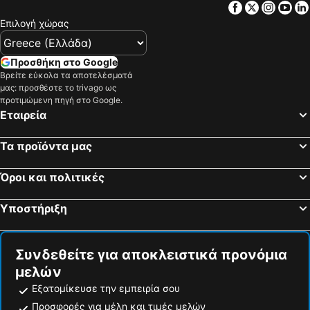
Facebook
Twitter
Insta
Yo
Επιλογή χώρας
Προσθήκη στο Google
Βρείτε εύκολα τα αποτελέσματά
μας: προσθέστε το trivago ως
προτιμώμενη πηγή στο Google.
Εταιρεία
Τα προϊόντα μας
Όροι και πολιτικές
Υποστήριξη
Συνδεθείτε για αποκλειστικά προνόμια
μελών
Εξατομίκευσε την εμπειρία σου
Προσφορές για μέλη και τιμές μελών