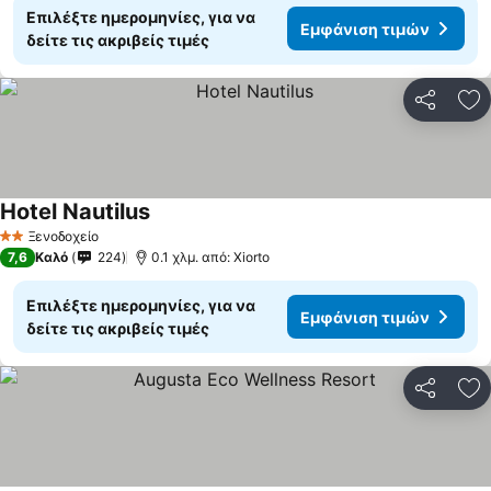
Επιλέξτε ημερομηνίες, για να
Εμφάνιση τιμών
δείτε τις ακριβείς τιμές
Κοινοποί
Πρ
Hotel Nautilus
Ξενοδοχείο
2 Αστέρια
7,6
Καλό
224
0.1 χλμ. από: Xiorto
Επιλέξτε ημερομηνίες, για να
Εμφάνιση τιμών
δείτε τις ακριβείς τιμές
Κοινοποί
Πρ