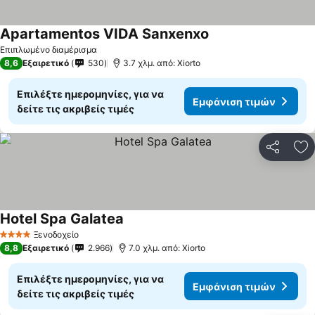
Apartamentos VIDA Sanxenxo
Επιπλωμένο διαμέρισμα
8,6
Εξαιρετικό
530
3.7 χλμ. από: Xiorto
Επιλέξτε ημερομηνίες, για να
Εμφάνιση τιμών
δείτε τις ακριβείς τιμές
Κοινοποί
Πρ
Hotel Spa Galatea
Ξενοδοχείο
4 Αστέρια
8,8
Εξαιρετικό
2.966
7.0 χλμ. από: Xiorto
Επιλέξτε ημερομηνίες, για να
Εμφάνιση τιμών
δείτε τις ακριβείς τιμές