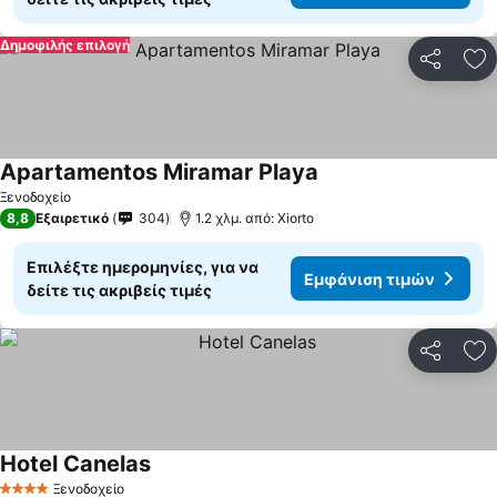
Δημοφιλής επιλογή
Κοινοποί
Πρ
Apartamentos Miramar Playa
Ξενοδοχείο
8,8
Εξαιρετικό
304
1.2 χλμ. από: Xiorto
Επιλέξτε ημερομηνίες, για να
Εμφάνιση τιμών
δείτε τις ακριβείς τιμές
Κοινοποί
Πρ
Hotel Canelas
Ξενοδοχείο
4 Αστέρια