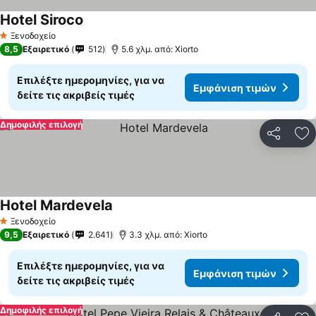
Hotel Siroco
Ξενοδοχείο
1 Αστέρια
8,5
Εξαιρετικό
512
5.6 χλμ. από: Xiorto
Επιλέξτε ημερομηνίες, για να
Εμφάνιση τιμών
δείτε τις ακριβείς τιμές
Δημοφιλής επιλογή
Κοινοποί
Πρ
Hotel Mardevela
Ξενοδοχείο
1 Αστέρια
9,5
Εξαιρετικό
2.641
3.3 χλμ. από: Xiorto
Επιλέξτε ημερομηνίες, για να
Εμφάνιση τιμών
δείτε τις ακριβείς τιμές
Δημοφιλής επιλογή