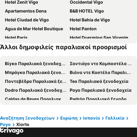
Hotel Zenit Vigo
Occidental Vigo
Apartamentos Dena
B&B HOTEL Vigo
Hotel Ciudad de Vigo
Hotel Bahía de Vigo
Agua de Mar Hotel Boutique
Hotel Panton
Hotel París
Hotel Duerming San Vicente
Άλλοι δημοφιλείς παραλιακοί προορισμοί
Gran Hotel Nagari Boutique & Spa
Rias Bajas
NH Collection Vigo
AC Hotel Palacio Universal
Βίγκο Παραλιακά ξενοδοχεία
Σαντιάγο ντε Κομποστέλα Παραλιακά ξενοδοχεία
Μπράγκα Παραλιακά ξενοδοχεία
Βιάνα ντε Καστέλο Παραλιακά ξενοδοχεία
Ποντεβέδρα Παραλιακά ξενοδοχεία
Teo Παραλιακά ξενοδοχεία
Dodro Παραλιακά ξενοδοχεία
Poyo Παραλιακά ξενοδοχεία
Caldas de Reyes Παραλιακά ξενοδοχεία
Padrón Παραλιακά ξενοδοχεία
Carballino Παραλιακά ξενοδοχεία
Arcos de Valdevez Παραλιακά ξενοδοχεία
Melide Παραλιακά ξενοδοχεία
Vila Verde Παραλιακά ξενοδοχεία
Αναζήτηση Ξενοδοχείων
Ευρώπη
Ισπανία
Γαλλικία
Poyo
Xiorto
Esposende Παραλιακά ξενοδοχεία