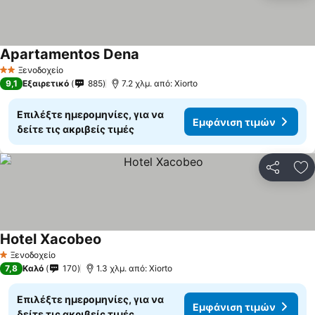
Apartamentos Dena
Ξενοδοχείο
2 Αστέρια
9,1
Εξαιρετικό
885
7.2 χλμ. από: Xiorto
Επιλέξτε ημερομηνίες, για να
Εμφάνιση τιμών
δείτε τις ακριβείς τιμές
Κοινοποί
Πρ
Hotel Xacobeo
Ξενοδοχείο
1 Αστέρια
7,8
Καλό
170
1.3 χλμ. από: Xiorto
Επιλέξτε ημερομηνίες, για να
Εμφάνιση τιμών
δείτε τις ακριβείς τιμές