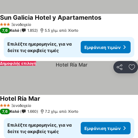
Sun Galicia Hotel y Apartamentos
Ξενοδοχείο
3 Αστέρια
7,6
Καλό
1.852
5.5 χλμ. από: Xiorto
Επιλέξτε ημερομηνίες, για να
Εμφάνιση τιμών
δείτε τις ακριβείς τιμές
Δημοφιλής επιλογή
Κοινοποί
Πρ
Hotel Ría Mar
Ξενοδοχείο
3 Αστέρια
7,6
Καλό
1.660
7.2 χλμ. από: Xiorto
Επιλέξτε ημερομηνίες, για να
Εμφάνιση τιμών
δείτε τις ακριβείς τιμές