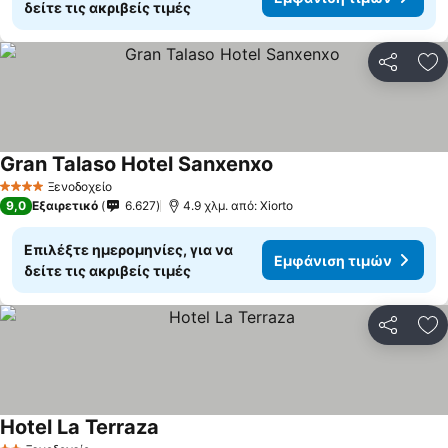
δείτε τις ακριβείς τιμές
Κοινοποί
Πρ
Gran Talaso Hotel Sanxenxo
Ξενοδοχείο
4 Αστέρια
9,0
Εξαιρετικό
6.627
4.9 χλμ. από: Xiorto
Επιλέξτε ημερομηνίες, για να
Εμφάνιση τιμών
δείτε τις ακριβείς τιμές
Κοινοποί
Πρ
Hotel La Terraza