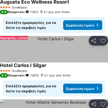
Augusta Eco Wellness Resort
Ξενοδοχείο
4 Αστέρια
8,9
Εξαιρετικό
7.921
4.1 χλμ. από: Xiorto
Επιλέξτε ημερομηνίες, για να
Εμφάνιση τιμών
δείτε τις ακριβείς τιμές
Δημοφιλής επιλογή
Κοινοποί
Πρ
Hotel Carlos I Silgar
Ξενοδοχείο
4 Αστέρια
9,4
Εξαιρετικό
7.902
4.7 χλμ. από: Xiorto
Επιλέξτε ημερομηνίες, για να
Εμφάνιση τιμών
δείτε τις ακριβείς τιμές
Κοινοποί
Πρ