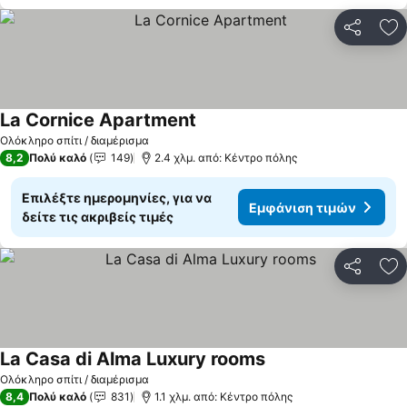
Κοινοποί
Πρ
La Cornice Apartment
Ολόκληρο σπίτι / διαμέρισμα
8,2
Πολύ καλό
149
2.4 χλμ. από: Κέντρο πόλης
Επιλέξτε ημερομηνίες, για να
Εμφάνιση τιμών
δείτε τις ακριβείς τιμές
Κοινοποί
Πρ
La Casa di Alma Luxury rooms
Ολόκληρο σπίτι / διαμέρισμα
8,4
Πολύ καλό
831
1.1 χλμ. από: Κέντρο πόλης