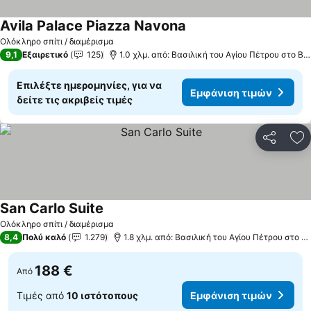
Avila Palace Piazza Navona
Ολόκληρο σπίτι / διαμέρισμα
9,1
Εξαιρετικό
125
1.0 χλμ. από: Βασιλική του Αγίου Πέτρου στο Βατικανό
Επιλέξτε ημερομηνίες, για να
Εμφάνιση τιμών
δείτε τις ακριβείς τιμές
Κοινοποί
Πρ
San Carlo Suite
Ολόκληρο σπίτι / διαμέρισμα
8,4
Πολύ καλό
1.279
1.8 χλμ. από: Βασιλική του Αγίου Πέτρου στο Βατικανό
188 €
Από
Τιμές από
10 ιστότοπους
Εμφάνιση τιμών