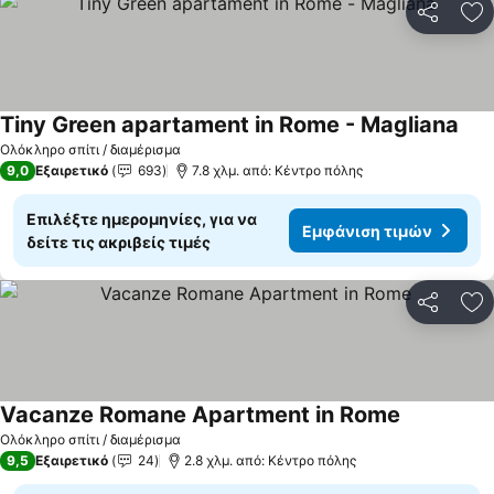
Κοινοποί
Πρ
Tiny Green apartament in Rome - Magliana
Ολόκληρο σπίτι / διαμέρισμα
9,0
Εξαιρετικό
693
7.8 χλμ. από: Κέντρο πόλης
Επιλέξτε ημερομηνίες, για να
Εμφάνιση τιμών
δείτε τις ακριβείς τιμές
Κοινοποί
Πρ
Vacanze Romane Apartment in Rome
Ολόκληρο σπίτι / διαμέρισμα
9,5
Εξαιρετικό
24
2.8 χλμ. από: Κέντρο πόλης