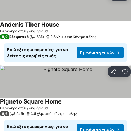
Andenis Tiber House
Ολόκληρο σπίτι / διαμέρισμα
8,9
Εξαιρετικό
685
2.6 χλμ. από: Κέντρο πόλης
Επιλέξτε ημερομηνίες, για να
Εμφάνιση τιμών
δείτε τις ακριβείς τιμές
Κοινοποί
Πρ
Pigneto Square Home
Ολόκληρο σπίτι / διαμέρισμα
6,6
945
3.5 χλμ. από: Κέντρο πόλης
Επιλέξτε ημερομηνίες, για να
Εμφάνιση τιμών