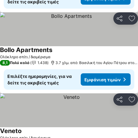
δείτε τις ακριβείς τιμές
Κοινοποί
Πρ
Bollo Apartments
Ολόκληρο σπίτι / διαμέρισμα
8,1
Πολύ καλό
1.438
3.7 χλμ. από: Βασιλική του Αγίου Πέτρου στο Βατικανό
Επιλέξτε ημερομηνίες, για να
Εμφάνιση τιμών
δείτε τις ακριβείς τιμές
Κοινοποί
Πρ
Veneto
Ολόκληρο σπίτι / διαμέρισμα