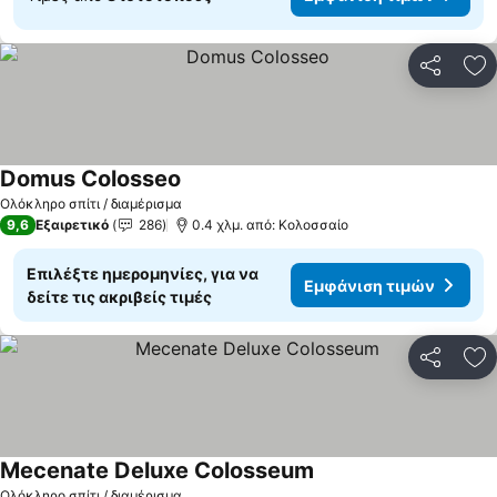
Κοινοποί
Πρ
Domus Colosseo
Ολόκληρο σπίτι / διαμέρισμα
9,6
Εξαιρετικό
286
0.4 χλμ. από: Κολοσσαίο
Επιλέξτε ημερομηνίες, για να
Εμφάνιση τιμών
δείτε τις ακριβείς τιμές
Κοινοποί
Πρ
Mecenate Deluxe Colosseum
Ολόκληρο σπίτι / διαμέρισμα