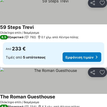
Κοινοποί
Πρ
59 Steps Trevi
Ολόκληρο σπίτι / διαμέρισμα
8,5
Εξαιρετικό
792
0.1 χλμ. από: Κέντρο πόλης
233 €
Από
Τιμές από
5 ιστότοπους
Εμφάνιση τιμών
Κοινοποί
Πρ
The Roman Guesthouse
Ολόκληρο σπίτι / διαμέρισμα
8,5
Εξαιρετικό
234
4.3 χλμ. από: Κέντρο πόλης