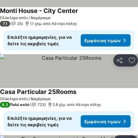
Monti House - City Center
Ολόκληρο σπίτι / διαμέρισμα
7,1
25
1.1 χλμ. από: Κέντρο πόλης
Επιλέξτε ημερομηνίες, για να
Εμφάνιση τιμών
δείτε τις ακριβείς τιμές
Κοινοποί
Πρ
Casa Particular 25Rooms
Ολόκληρο σπίτι / διαμέρισμα
8,3
Πολύ καλό
723
2.8 χλμ. από: Κέντρο πόλης
Επιλέξτε ημερομηνίες, για να
Εμφάνιση τιμών
δείτε τις ακριβείς τιμές