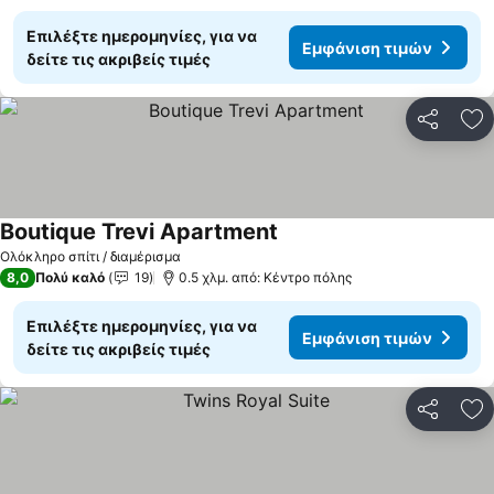
Επιλέξτε ημερομηνίες, για να
Εμφάνιση τιμών
δείτε τις ακριβείς τιμές
Κοινοποί
Πρ
Boutique Trevi Apartment
Ολόκληρο σπίτι / διαμέρισμα
8,0
Πολύ καλό
19
0.5 χλμ. από: Κέντρο πόλης
Επιλέξτε ημερομηνίες, για να
Εμφάνιση τιμών
δείτε τις ακριβείς τιμές
Κοινοποί
Πρ