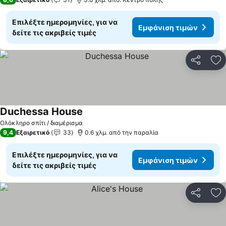
Επιλέξτε ημερομηνίες, για να
Εμφάνιση τιμών
δείτε τις ακριβείς τιμές
Κοινοποί
Πρ
Duchessa House
Ολόκληρο σπίτι / διαμέρισμα
9,4
Εξαιρετικό
33
0.6 χλμ. από την παραλία
Επιλέξτε ημερομηνίες, για να
Εμφάνιση τιμών
δείτε τις ακριβείς τιμές
Κοινοποί
Πρ