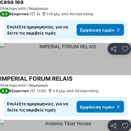
casa lea
Ολόκληρο σπίτι / διαμέρισμα
8,5
Εξαιρετικό
5
11.6 χλμ. από: Κέντρο πόλης
Επιλέξτε ημερομηνίες, για να
Εμφάνιση τιμών
δείτε τις ακριβείς τιμές
Κοινοποί
Πρ
IMPERIAL FORUM RELAIS
Ολόκληρο σπίτι / διαμέρισμα
8,5
Εξαιρετικό
1.120
0.9 χλμ. από: Κέντρο πόλης
Επιλέξτε ημερομηνίες, για να
Εμφάνιση τιμών
δείτε τις ακριβείς τιμές
Κοινοποί
Πρ