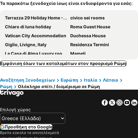
Τα παρακάτω ξενοδοχεία ίσως είναι ενδιαφέροντα για εσάς:
Terrazza 29 Holiday Home - Beautiful penthouse in the center of Rome
civico sei rooms
Chiaro di luna holiday
Roma Guest House
Vatican City Accommodation
Duchessa House
Giglio, Livigno, Italy
Residenza Termini
La Casa di Alma Luxury rooms
Mameli
Casa Francesca
GuestHost - Residence Borgognoni Apartments
Εμφάνιση όλων των καταλυμάτων στον προορισμό Ρώμη
59 Steps Trevi
Veneto
Αναζήτηση Ξενοδοχείων
Ευρώπη
Ιταλία
Λάτσιο
Le Fate Suites
Aurelia Antica - Charming Apartment With Parking, Swimming Pool And Tennis, Wifi And Ac
Ρώμη
Ολόκληρο σπίτι / διαμέρισμα σε Ρώμη
Cialdini Rome
Boutique Grifone
Santamaggiore
Le Fate Apartments
Facebook
Twitter
Insta
Yo
Sapienza Apartment by RHR
Andenis Tiber House
Επιλογή χώρας
Villa di Christian e Michelle
Villa Aurora Rooms
Anthony's Home
Gelsomino B&B Apartment
Προσθήκη στο Google
Βρείτε εύκολα τα αποτελέσματά
LarisaSuite
IMPERIAL FORUM RELAIS