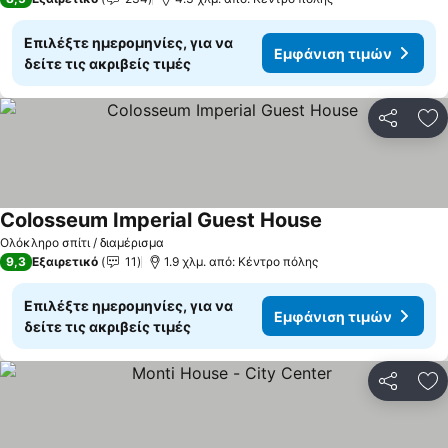
Επιλέξτε ημερομηνίες, για να
Εμφάνιση τιμών
δείτε τις ακριβείς τιμές
Κοινοποί
Πρ
Colosseum Imperial Guest House
Ολόκληρο σπίτι / διαμέρισμα
9,3
Εξαιρετικό
11
1.9 χλμ. από: Κέντρο πόλης
Επιλέξτε ημερομηνίες, για να
Εμφάνιση τιμών
δείτε τις ακριβείς τιμές
Κοινοποί
Πρ