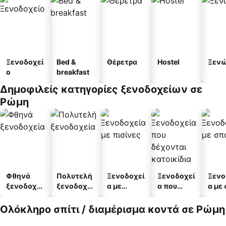
Ξενοδοχεί
Bed &
Θέρετρα
Hostel
Ξεν
ο
breakfast
Δημοφιλείς κατηγορίες ξενοδοχείων σε
Ρώμη
Φθηνά
Πολυτελή
Ξενοδοχεί
Ξενοδοχεί
Ξενο
ξενοδοχεί
ξενοδοχεί
α με
α που
α με
α
α
πισίνες
δέχονται
κατοικίδι
Ολόκληρο σπίτι / διαμέρισμα κοντά σε Ρώμη
α