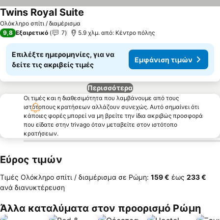
Twins Royal Suite
Ολόκληρο σπίτι / διαμέρισμα
9,8
Εξαιρετικό
7
5.9 χλμ. από: Κέντρο πόλης
Επιλέξτε ημερομηνίες, για να
Εμφάνιση τιμών
δείτε τις ακριβείς τιμές
Περισσότερα
Οι τιμές και η διαθεσιμότητα που λαμβάνουμε από τους
ιστότοπους κρατήσεων αλλάζουν συνεχώς. Αυτό σημαίνει ότι
κάποιες φορές μπορεί να μη βρείτε την ίδια ακριβώς προσφορά
που είδατε στην trivago όταν μεταβείτε στον ιστότοπο
κρατήσεων.
Εύρος τιμών
Τιμές Ολόκληρο σπίτι / διαμέρισμα σε Ρώμη:
‎159 €
έως
‎233 €
ανά διανυκτέρευση
Άλλα καταλύματα στον προορισμό Ρώμη