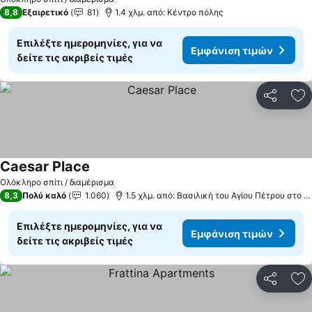
8,8
Εξαιρετικό
81
1.4 χλμ. από: Κέντρο πόλης
Επιλέξτε ημερομηνίες, για να
Εμφάνιση τιμών
δείτε τις ακριβείς τιμές
Κοινοποί
Πρ
Caesar Place
Ολόκληρο σπίτι / διαμέρισμα
8,3
Πολύ καλό
1.060
1.5 χλμ. από: Βασιλική του Αγίου Πέτρου στο Βατικανό
Επιλέξτε ημερομηνίες, για να
Εμφάνιση τιμών
δείτε τις ακριβείς τιμές
Κοινοποί
Πρ