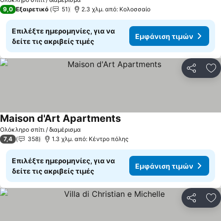
9,0
Εξαιρετικό
51
2.3 χλμ. από: Κολοσσαίο
Επιλέξτε ημερομηνίες, για να
Εμφάνιση τιμών
δείτε τις ακριβείς τιμές
Κοινοποί
Πρ
Maison d'Art Apartments
Ολόκληρο σπίτι / διαμέρισμα
7,4
358
1.3 χλμ. από: Κέντρο πόλης
Επιλέξτε ημερομηνίες, για να
Εμφάνιση τιμών
δείτε τις ακριβείς τιμές
Κοινοποί
Πρ