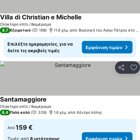
Villa di Christian e Michelle
Ολόκληρο σπίτι / διαμέρισμα
8,7
Εξαιρετικό
168
11.6 χλμ. από: Βασιλική του Αγίου Πέτρου στο Βατικανό
Επιλέξτε ημερομηνίες, για να
Εμφάνιση τιμών
δείτε τις ακριβείς τιμές
Κοινοποί
Πρ
Santamaggiore
Ολόκληρο σπίτι / διαμέρισμα
8,4
Πολύ καλό
339
1.6 χλμ. από: Κέντρο πόλης
159 €
Από
Τιμές από
8 ιστότοπους
Εμφάνιση τιμών