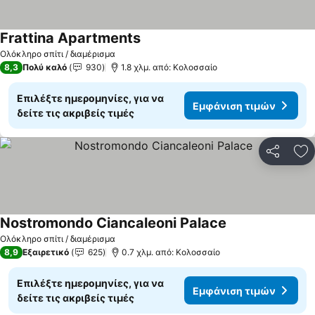
Frattina Apartments
Ολόκληρο σπίτι / διαμέρισμα
8,3
Πολύ καλό
930
1.8 χλμ. από: Κολοσσαίο
Επιλέξτε ημερομηνίες, για να
Εμφάνιση τιμών
δείτε τις ακριβείς τιμές
Κοινοποί
Πρ
Nostromondo Ciancaleoni Palace
Ολόκληρο σπίτι / διαμέρισμα
8,9
Εξαιρετικό
625
0.7 χλμ. από: Κολοσσαίο
Επιλέξτε ημερομηνίες, για να
Εμφάνιση τιμών
δείτε τις ακριβείς τιμές