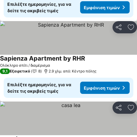
Επιλέξτε ημερομηνίες, για να
Εμφάνιση τιμών
δείτε τις ακριβείς τιμές
Κοινοποί
Πρ
Sapienza Apartment by RHR
Ολόκληρο σπίτι / διαμέρισμα
9,1
Εξαιρετικό
8
2.9 χλμ. από: Κέντρο πόλης
Επιλέξτε ημερομηνίες, για να
Εμφάνιση τιμών
δείτε τις ακριβείς τιμές
Κοινοποί
Πρ