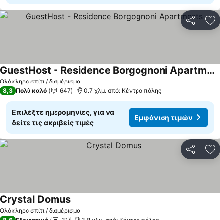
Κοινοποί
Πρ
GuestHost - Residence Borgognoni Apartments
Ολόκληρο σπίτι / διαμέρισμα
8,3
Πολύ καλό
647
0.7 χλμ. από: Κέντρο πόλης
Επιλέξτε ημερομηνίες, για να
Εμφάνιση τιμών
δείτε τις ακριβείς τιμές
Κοινοποί
Πρ
Crystal Domus
Ολόκληρο σπίτι / διαμέρισμα
8,6
Εξαιρετικό
31
3.8 χλμ. από: Κέντρο πόλης