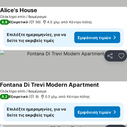
Alice's House
Ολόκληρο σπίτι / διαμέρισμα
8,8
Εξαιρετικό
56
4.0 χλμ. από: Κέντρο πόλης
Επιλέξτε ημερομηνίες, για να
Εμφάνιση τιμών
δείτε τις ακριβείς τιμές
Κοινοποί
Πρ
Fontana Di Trevi Modern Apartment
Ολόκληρο σπίτι / διαμέρισμα
9,2
Εξαιρετικό
9
0.5 χλμ. από: Κέντρο πόλης
Επιλέξτε ημερομηνίες, για να
Εμφάνιση τιμών
δείτε τις ακριβείς τιμές