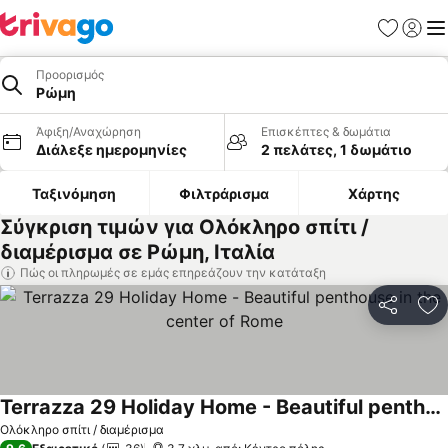
Αγαπημέν
Σύνδε
Με
Προορισμός
Ρώμη
Άφιξη/Αναχώρηση
Επισκέπτες & δωμάτια
Διάλεξε ημερομηνίες
2 πελάτες, 1 δωμάτιο
Ταξινόμηση
Φιλτράρισμα
Χάρτης
Σύγκριση τιμών για Ολόκληρο σπίτι /
διαμέρισμα σε Ρώμη, Ιταλία
Πώς οι πληρωμές σε εμάς επηρεάζουν την κατάταξη
Κοινοποί
Πρ
Terrazza 29 Holiday Home - Beautiful penthouse in the center of Rome
Ολόκληρο σπίτι / διαμέρισμα