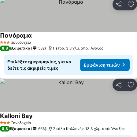
Κοινοποί
Πρ
Πανόραμα
Εμφάνιση τιμών
Ξενοδοχείο
3 Αστέρια
8,8
Εξαιρετικό
582
Πέτρα, 3.8 χλμ. από: ΄Αναξος
Επιλέξτε ημερομηνίες, για να
Εμφάνιση τιμών
δείτε τις ακριβείς τιμές
Κοινοποί
Πρ
Kalloni Bay
Εμφάνιση τιμών
Ξενοδοχείο
3 Αστέρια
8,8
Εξαιρετικό
663
Σκάλα Καλλονής, 13.3 χλμ. από: ΄Αναξος