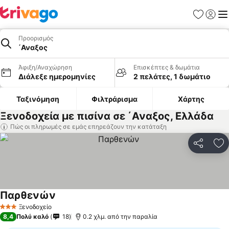
Αγαπημέν
Σύνδε
Με
Προορισμός
΄Αναξος
Άφιξη/Αναχώρηση
Επισκέπτες & δωμάτια
Διάλεξε ημερομηνίες
2 πελάτες, 1 δωμάτιο
Ταξινόμηση
Φιλτράρισμα
Χάρτης
Ξενοδοχεία με πισίνα σε ΄Αναξος, Ελλάδα
Πώς οι πληρωμές σε εμάς επηρεάζουν την κατάταξη
Κοινοποί
Πρ
Παρθενών
Εμφάνιση τιμών
Ξενοδοχείο
3 Αστέρια
8,4
Πολύ καλό
18
0.2 χλμ. από την παραλία