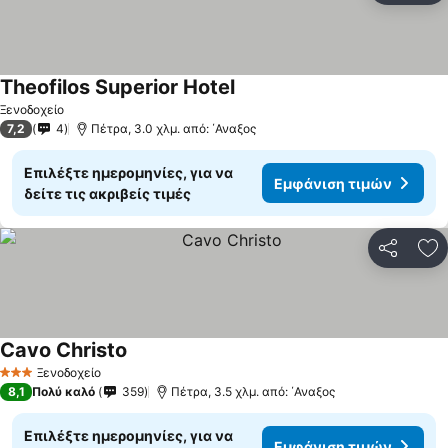
Theofilos Superior Hotel
Εμφάνιση τιμών
Ξενοδοχείο
7,2
4
Πέτρα, 3.0 χλμ. από: ΄Αναξος
Επιλέξτε ημερομηνίες, για να
Εμφάνιση τιμών
δείτε τις ακριβείς τιμές
Κοινοποί
Πρ
Cavo Christo
Εμφάνιση τιμών
Ξενοδοχείο
3 Αστέρια
8,1
Πολύ καλό
359
Πέτρα, 3.5 χλμ. από: ΄Αναξος
Επιλέξτε ημερομηνίες, για να
Εμφάνιση τιμών