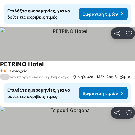
Επιλέξτε ημερομηνίες, για να
Εμφάνιση τιμών
δείτε τις ακριβείς τιμές
Κοινοποί
Πρ
PETRINO Hotel
Εμφάνιση τιμών
Ξενοδοχείο
2 Αστέρια
/
Μήθυμνα - Μόλυβος, 6.1 χλμ. από
Δεν υπάρχει διαθέσιμη βαθμολογία
Επιλέξτε ημερομηνίες, για να
Εμφάνιση τιμών
δείτε τις ακριβείς τιμές
Κοινοποί
Πρ