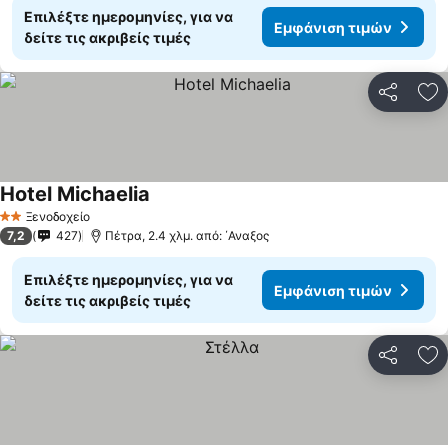
Επιλέξτε ημερομηνίες, για να
Εμφάνιση τιμών
δείτε τις ακριβείς τιμές
Κοινοποί
Πρ
Hotel Michaelia
Εμφάνιση τιμών
Ξενοδοχείο
2 Αστέρια
7,2
427
Πέτρα, 2.4 χλμ. από: ΄Αναξος
Επιλέξτε ημερομηνίες, για να
Εμφάνιση τιμών
δείτε τις ακριβείς τιμές
Κοινοποί
Πρ