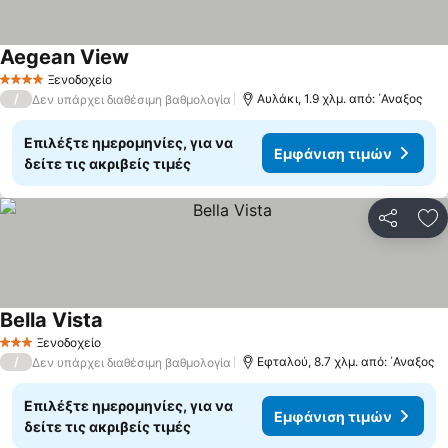
Aegean View
Εμφάνιση τιμών
Ξενοδοχείο
4 Αστέρια
/
Αυλάκι, 1.9 χλμ. από: ΄Αναξος
Δεν υπάρχει διαθέσιμη βαθμολογία
Επιλέξτε ημερομηνίες, για να
Εμφάνιση τιμών
δείτε τις ακριβείς τιμές
Κοινοποί
Πρ
Bella Vista
Εμφάνιση τιμών
Ξενοδοχείο
3 Αστέρια
/
Εφταλού, 8.7 χλμ. από: ΄Αναξος
Δεν υπάρχει διαθέσιμη βαθμολογία
Επιλέξτε ημερομηνίες, για να
Εμφάνιση τιμών
δείτε τις ακριβείς τιμές