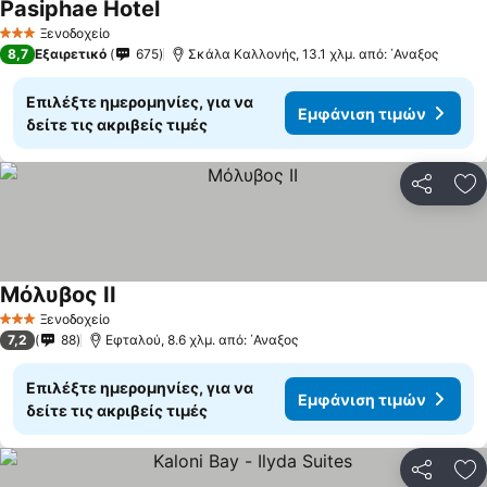
Pasiphae Hotel
Εμφάνιση τιμών
Ξενοδοχείο
3 Αστέρια
8,7
Εξαιρετικό
675
Σκάλα Καλλονής, 13.1 χλμ. από: ΄Αναξος
Επιλέξτε ημερομηνίες, για να
Εμφάνιση τιμών
δείτε τις ακριβείς τιμές
Κοινοποί
Πρ
Mόλυβος II
Εμφάνιση τιμών
Ξενοδοχείο
3 Αστέρια
7,2
88
Εφταλού, 8.6 χλμ. από: ΄Αναξος
Επιλέξτε ημερομηνίες, για να
Εμφάνιση τιμών
δείτε τις ακριβείς τιμές
Κοινοποί
Πρ