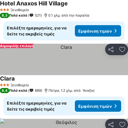
Hotel Anaxos Hill Village
Εμφάνιση τιμών
Ξενοδοχείο
3 Αστέρια
8,3
Πολύ καλό
521
0.1 χλμ. από την παραλία
Επιλέξτε ημερομηνίες, για να
Εμφάνιση τιμών
δείτε τις ακριβείς τιμές
Δημοφιλής επιλογή
Κοινοποί
Πρ
Clara
Εμφάνιση τιμών
Ξενοδοχείο
3 Αστέρια
8,4
Πολύ καλό
889
Πέτρα, 1.2 χλμ. από: ΄Αναξος
Επιλέξτε ημερομηνίες, για να
Εμφάνιση τιμών
δείτε τις ακριβείς τιμές
Κοινοποί
Πρ