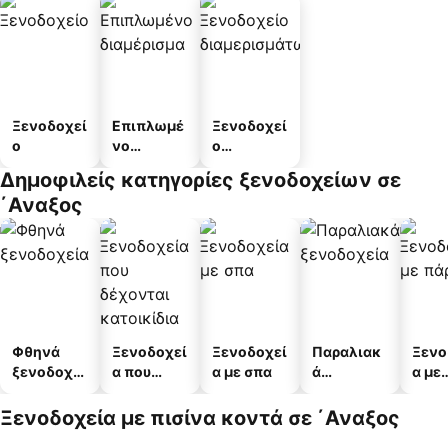
Ξενοδοχεί
Επιπλωμέ
Ξενοδοχεί
ο
νο
ο
διαμέρισμ
διαμερισμ
Δημοφιλείς κατηγορίες ξενοδοχείων σε
α
άτων
΄Αναξος
Φθηνά
Ξενοδοχεί
Ξενοδοχεί
Παραλιακ
Ξενο
ξενοδοχεί
α που
α με σπα
ά
α με
α
δέχονται
ξενοδοχεί
πάρκ
κατοικίδι
α
Ξενοδοχεία με πισίνα κοντά σε ΄Αναξος
α