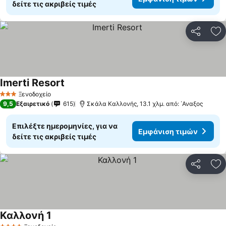
δείτε τις ακριβείς τιμές
Κοινοποί
Πρ
Imerti Resort
Εμφάνιση τιμών
Ξενοδοχείο
3 Αστέρια
9,5
Εξαιρετικό
615
Σκάλα Καλλονής, 13.1 χλμ. από: ΄Αναξος
Επιλέξτε ημερομηνίες, για να
Εμφάνιση τιμών
δείτε τις ακριβείς τιμές
Κοινοποί
Πρ
Καλλονή 1
Εμφάνιση τιμών