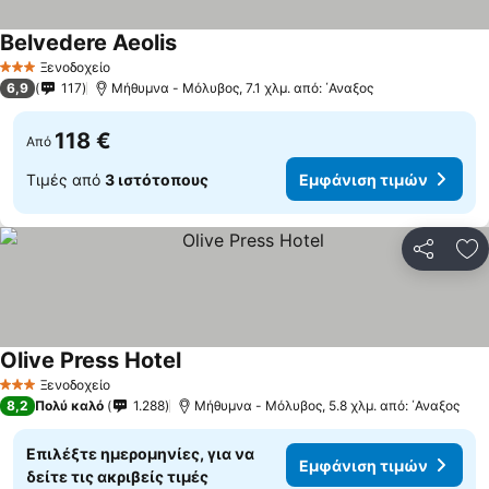
Belvedere Aeolis
Εμφάνιση τιμών
Ξενοδοχείο
3 Αστέρια
6,9
117
Μήθυμνα - Μόλυβος, 7.1 χλμ. από: ΄Αναξος
118 €
Από
Τιμές από
3 ιστότοπους
Εμφάνιση τιμών
Κοινοποί
Πρ
Olive Press Hotel
Εμφάνιση τιμών
Ξενοδοχείο
3 Αστέρια
8,2
Πολύ καλό
1.288
Μήθυμνα - Μόλυβος, 5.8 χλμ. από: ΄Αναξος
Επιλέξτε ημερομηνίες, για να
Εμφάνιση τιμών
δείτε τις ακριβείς τιμές