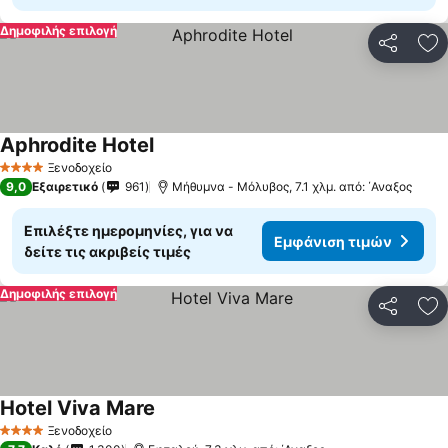
Δημοφιλής επιλογή
Κοινοποί
Πρ
Aphrodite Hotel
Εμφάνιση τιμών
Ξενοδοχείο
4 Αστέρια
9,0
Εξαιρετικό
961
Μήθυμνα - Μόλυβος, 7.1 χλμ. από: ΄Αναξος
Επιλέξτε ημερομηνίες, για να
Εμφάνιση τιμών
δείτε τις ακριβείς τιμές
Δημοφιλής επιλογή
Κοινοποί
Πρ
Hotel Viva Mare
Εμφάνιση τιμών
Ξενοδοχείο
4 Αστέρια