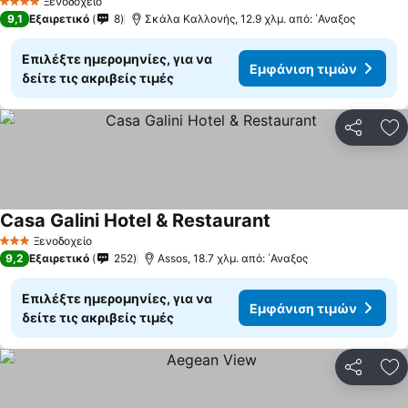
Ξενοδοχείο
4 Αστέρια
9,1
Εξαιρετικό
8
Σκάλα Καλλονής, 12.9 χλμ. από: ΄Αναξος
Επιλέξτε ημερομηνίες, για να
Εμφάνιση τιμών
δείτε τις ακριβείς τιμές
Κοινοποί
Πρ
Casa Galini Hotel & Restaurant
Εμφάνιση τιμών
Ξενοδοχείο
3 Αστέρια
9,2
Εξαιρετικό
252
Assos, 18.7 χλμ. από: ΄Αναξος
Επιλέξτε ημερομηνίες, για να
Εμφάνιση τιμών
δείτε τις ακριβείς τιμές
Κοινοποί
Πρ