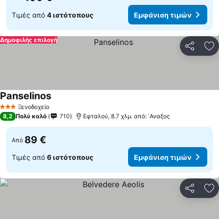
Τιμές από
4 ιστότοπους
Εμφάνιση τιμών
Δημοφιλής επιλογή
Κοινοποί
Πρ
Panselinos
Εμφάνιση τιμών
Ξενοδοχείο
3 Αστέρια
8,2
Πολύ καλό
710
Εφταλού, 8.7 χλμ. από: ΄Αναξος
89 €
Από
Τιμές από
6 ιστότοπους
Εμφάνιση τιμών
Κοινοποί
Πρ