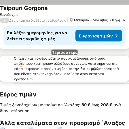
Tsipouri Gorgona
Εμφάνιση τιμών
Ξενοδοχείο
/
Μήθυμνα - Μόλυβος, 7.0 χλμ. από
Δεν υπάρχει διαθέσιμη βαθμολογία
Επιλέξτε ημερομηνίες, για να
Εμφάνιση τιμών
δείτε τις ακριβείς τιμές
Περισσότερα
Οι τιμές και η διαθεσιμότητα που λαμβάνουμε από τους
ιστότοπους κρατήσεων αλλάζουν συνεχώς. Αυτό σημαίνει ότι
κάποιες φορές μπορεί να μη βρείτε την ίδια ακριβώς προσφορά
που είδατε στην trivago όταν μεταβείτε στον ιστότοπο
κρατήσεων.
Εύρος τιμών
Τιμές ξενοδοχείων με πισίνα σε ΄Αναξος:
‎89 €
έως
‎208 €
ανά
διανυκτέρευση
Άλλα καταλύματα στον προορισμό ΄Αναξος