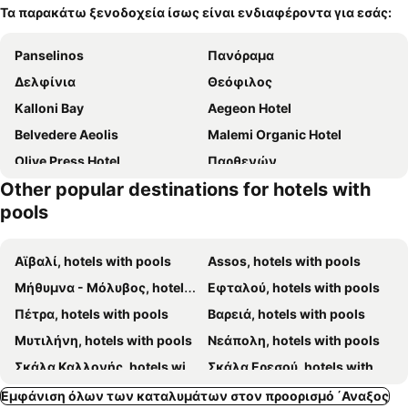
Τα παρακάτω ξενοδοχεία ίσως είναι ενδιαφέροντα για εσάς:
Panselinos
Πανόραμα
Δελφίνια
Θεόφιλος
Kalloni Bay
Aegeon Hotel
Belvedere Aeolis
Malemi Organic Hotel
Olive Press Hotel
Παρθενών
Other popular destinations for hotels with
Clara
Pasiphae Hotel
pools
Alma Luxury Resort Hotel
Hotel Michaelia
Aphrodite Hotel
Hotel Viva Mare
Αϊβαλί, hotels with pools
Assos, hotels with pools
Cavo Christo
Assos Alis Farm Boutique & Spa
Μήθυμνα - Μόλυβος, hotels with pools
Εφταλού, hotels with pools
Marilena
Aeolian Gaea
Πέτρα, hotels with pools
Βαρειά, hotels with pools
Στέλλα
Kaloni Bay - Ilyda Suites
Μυτιλήνη, hotels with pools
Νεάπολη, hotels with pools
Imerti Resort
Idaolea Butik Otel
Σκάλα Καλλονής, hotels with pools
Σκάλα Ερεσού, hotels with pools
Πύργοι Θερμής, hotels with pools
Αγιάσος, hotels with pools
Εμφάνιση όλων των καταλυμάτων στον προορισμό ΄Αναξος