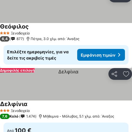
Θεόφιλος
Εμφάνιση τιμών
Ξενοδοχείο
3 Αστέρια
6,4
877
Πέτρα, 3.0 χλμ. από: ΄Αναξος
Επιλέξτε ημερομηνίες, για να
Εμφάνιση τιμών
δείτε τις ακριβείς τιμές
Δημοφιλής επιλογή
Κοινοποί
Πρ
Δελφίνια
Εμφάνιση τιμών
Ξενοδοχείο
3 Αστέρια
7,6
Καλό
1.474
Μήθυμνα - Μόλυβος, 5.1 χλμ. από: ΄Αναξος
100 €
Από