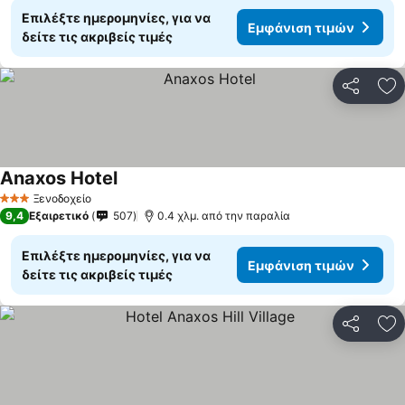
Επιλέξτε ημερομηνίες, για να
Εμφάνιση τιμών
δείτε τις ακριβείς τιμές
Κοινοποί
Πρ
Anaxos Hotel
Εμφάνιση τιμών
Ξενοδοχείο
3 Αστέρια
9,4
Εξαιρετικό
507
0.4 χλμ. από την παραλία
Επιλέξτε ημερομηνίες, για να
Εμφάνιση τιμών
δείτε τις ακριβείς τιμές
Κοινοποί
Πρ