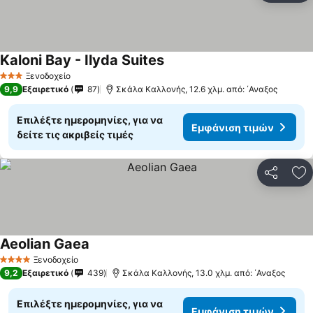
Kaloni Bay - Ilyda Suites
Εμφάνιση τιμών
Ξενοδοχείο
3 Αστέρια
9,9
Εξαιρετικό
87
Σκάλα Καλλονής, 12.6 χλμ. από: ΄Αναξος
Επιλέξτε ημερομηνίες, για να
Εμφάνιση τιμών
δείτε τις ακριβείς τιμές
Κοινοποί
Πρ
Aeolian Gaea
Εμφάνιση τιμών
Ξενοδοχείο
4 Αστέρια
9,2
Εξαιρετικό
439
Σκάλα Καλλονής, 13.0 χλμ. από: ΄Αναξος
Επιλέξτε ημερομηνίες, για να
Εμφάνιση τιμών