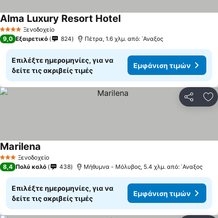
Alma Luxury Resort Hotel
Εμφάνιση τιμών
Ξενοδοχείο
4 Αστέρια
9,0
Εξαιρετικό
824
Πέτρα, 1.6 χλμ. από: ΄Αναξος
Επιλέξτε ημερομηνίες, για να
Εμφάνιση τιμών
δείτε τις ακριβείς τιμές
Κοινοποί
Πρ
Marilena
Εμφάνιση τιμών
Ξενοδοχείο
3 Αστέρια
8,4
Πολύ καλό
438
Μήθυμνα - Μόλυβος, 5.4 χλμ. από: ΄Αναξος
Επιλέξτε ημερομηνίες, για να
Εμφάνιση τιμών
δείτε τις ακριβείς τιμές