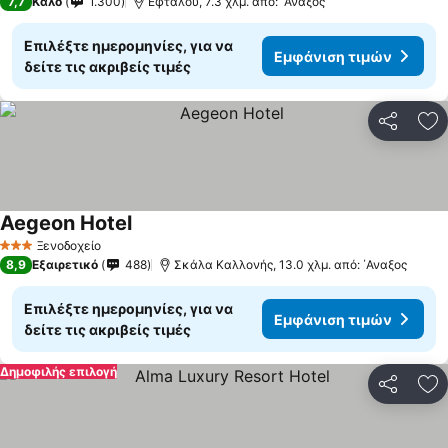
7,7
Καλό
1.300
Εφταλού, 7.3 χλμ. από: ΄Αναξος
Επιλέξτε ημερομηνίες, για να
Εμφάνιση τιμών
δείτε τις ακριβείς τιμές
Κοινοποί
Πρ
Aegeon Hotel
Εμφάνιση τιμών
Ξενοδοχείο
3 Αστέρια
8,9
Εξαιρετικό
488
Σκάλα Καλλονής, 13.0 χλμ. από: ΄Αναξος
Επιλέξτε ημερομηνίες, για να
Εμφάνιση τιμών
δείτε τις ακριβείς τιμές
Δημοφιλής επιλογή
Κοινοποί
Πρ