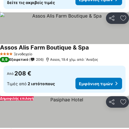
δείτε τις ακριβείς τιμές
Κοινοποί
Πρ
Assos Alis Farm Boutique & Spa
Εμφάνιση τιμών
Ξενοδοχείο
4 Αστέρια
8,9
Εξαιρετικό
206
Assos, 19.4 χλμ. από: ΄Αναξος
208 €
Από
Τιμές από
2 ιστότοπους
Εμφάνιση τιμών
Δημοφιλής επιλογή
Κοινοποί
Πρ