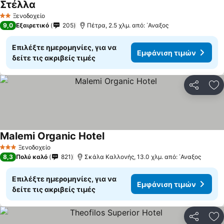
Στέλλα
Εμφάνιση τιμών
Ξενοδοχείο
2 Αστέρια
9,0
Εξαιρετικό
205
Πέτρα, 2.5 χλμ. από: ΄Αναξος
Επιλέξτε ημερομηνίες, για να
Εμφάνιση τιμών
δείτε τις ακριβείς τιμές
Κοινοποί
Πρ
Malemi Organic Hotel
Εμφάνιση τιμών
Ξενοδοχείο
3 Αστέρια
8,3
Πολύ καλό
821
Σκάλα Καλλονής, 13.0 χλμ. από: ΄Αναξος
Επιλέξτε ημερομηνίες, για να
Εμφάνιση τιμών
δείτε τις ακριβείς τιμές
Κοινοποί
Πρ